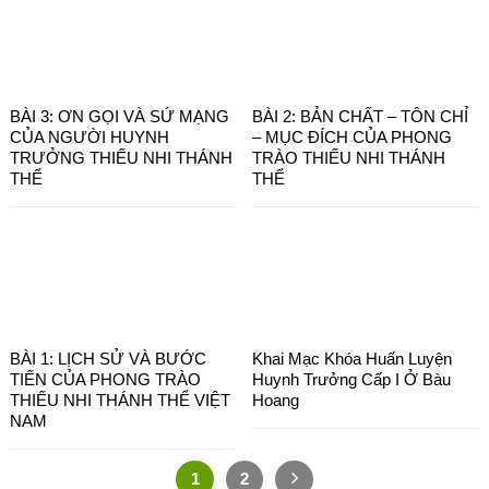
BÀI 3: ƠN GỌI VÀ SỨ MẠNG
BÀI 2: BẢN CHẤT – TÔN CHỈ
CỦA NGƯỜI HUYNH
– MỤC ĐÍCH CỦA PHONG
TRƯỞNG THIẾU NHI THÁNH
TRÀO THIẾU NHI THÁNH
THỂ
THỂ
BÀI 1: LỊCH SỬ VÀ BƯỚC
Khai Mạc Khóa Huấn Luyện
TIẾN CỦA PHONG TRÀO
Huynh Trưởng Cấp I Ở Bàu
THIẾU NHI THÁNH THỂ VIỆT
Hoang
NAM
1
2