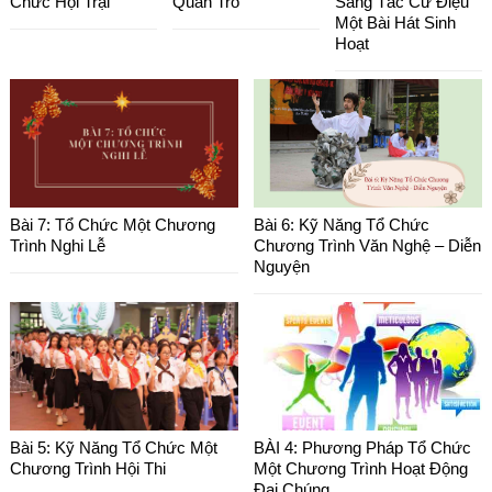
Chức Hội Trại
Quản Trò
Sáng Tác Cử Điệu
Một Bài Hát Sinh
Hoạt
Bài 7: Tổ Chức Một Chương
Bài 6: Kỹ Năng Tổ Chức
Trình Nghi Lễ
Chương Trình Văn Nghệ – Diễn
Nguyện
Bài 5: Kỹ Năng Tổ Chức Một
BÀI 4: Phương Pháp Tổ Chức
Chương Trình Hội Thi
Một Chương Trình Hoạt Động
Đại Chúng