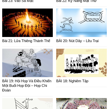
Bài 23: Vào Sa Mạc
Bài 22: Kỹ Năng Mật Thư
Bài 21: Lửa Thiêng Thánh Thể
BÀI 20: Nút Dây – Lều Trại
BÀI 19: Hội Họp Và Điều Khiển
BÀI 18: Nghiêm Tập
Một Buổi Họp Đội – Họp Chi
Đoàn