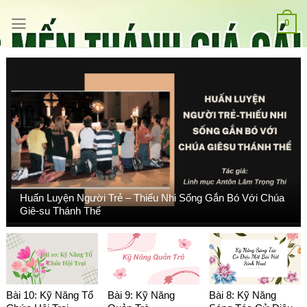
Bỏ
qua
0
nội
dung
Huấn Luyện Người Trẻ – Thiếu Nhi Sống Gắn Bó Với Chúa
Giê-su Thánh Thể
Bài 10: Kỹ Năng Tổ
Bài 9: Kỹ Năng
Bài 8: Kỹ Năng