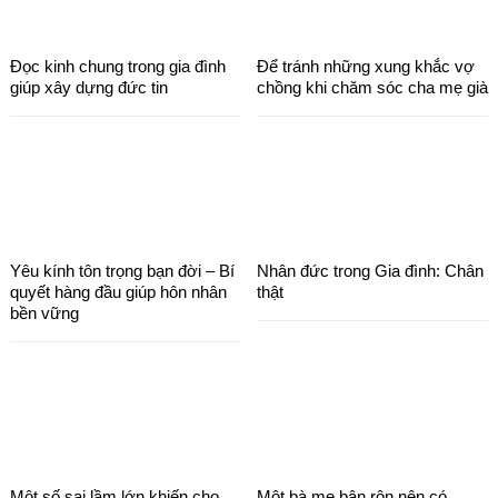
Đọc kinh chung trong gia đình
Để tránh những xung khắc vợ
giúp xây dựng đức tin
chồng khi chăm sóc cha mẹ già
Yêu kính tôn trọng bạn đời – Bí
Nhân đức trong Gia đình: Chân
quyết hàng đầu giúp hôn nhân
thật
bền vững
Một số sai lầm lớn khiến cho
Một bà mẹ bận rộn nên có