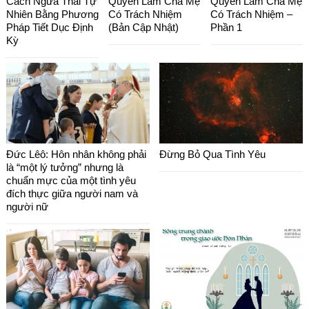
Cách Ngừa Thai Tự
Quyền Làm Cha Mẹ
Quyền Làm Cha Mẹ
Nhiên Bằng Phương
Có Trách Nhiệm
Có Trách Nhiệm –
Pháp Tiết Dục Định
(Bản Cập Nhật)
Phần 1
Kỳ
Đức Lêô: Hôn nhân không phải
Đừng Bỏ Qua Tình Yêu
là “một lý tưởng” nhưng là
chuẩn mực của một tình yêu
đích thực giữa người nam và
người nữ