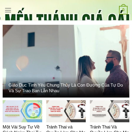
Bỏ
qua
0
nội
dung
Giáo Dục Tình Yêu Chung Thủy Là Con Đường Của Tự Do
Và Sự Trao Ban Lẫn Nhau
Một Vài Suy Tư Về
Tránh Thai và
Tránh Thai Và