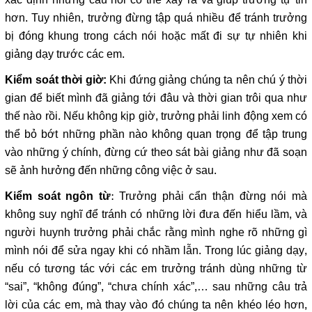
hơn. Tuy nhiên, trưởng đừng tập quá nhiều để tránh trưởng
bị đóng khung trong cách nói hoặc mất đi sự tự nhiên khi
giảng dạy trước các em.
Khi đứng giảng chúng ta nên chú ý thời
Kiểm soát thời giờ:
gian để biết mình đã giảng tới đâu và thời gian trôi qua như
thế nào rồi. Nếu không kịp giờ, trưởng phải linh động xem có
thể bỏ bớt những phần nào không quan trọng để tập trung
vào những ý chính, đừng cứ theo sát bài giảng như đã soạn
sẽ ảnh hưởng đến những công việc ở sau.
: Trưởng phải cẩn thận đừng nói mà
Kiểm soát ngôn từ
không suy nghĩ để tránh có những lời đưa đến hiểu lầm, và
người huynh trưởng phải chắc rằng mình nghe rõ những gì
mình nói để sửa ngay khi có nhầm lẫn. Trong lúc giảng dạy,
nếu có tương tác với các em trưởng tránh dùng những từ
“sai”, “không đúng”, “chưa chính xác”,… sau những câu trả
lời của các em, mà thay vào đó chúng ta nên khéo léo hơn,