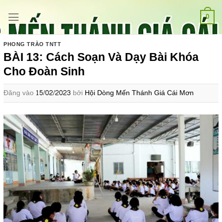
Bỏ
qua
0
nội
dung
PHONG TRÀO TNTT
BÀI 13: Cách Soạn Và Dạy Bài Khóa
Cho Đoàn Sinh
Đăng vào
15/02/2023
bởi
Hội Dòng Mến Thánh Giá Cái Mơn