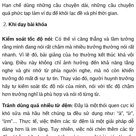
Hạn chế dùng những câu chuyện dài, những câu chuyện
quá phức tạp làm ví dụ để khỏi lạc đề và phí thời gian.
Khi dạy bài khóa
: Có thể vì căng thẳng và lầm tưởng
Kiểm soát tốc độ nói
rằng mình đang nói rất chậm mà nhiều trưởng thường nói rất
nhanh. Vì lẽ đó, bài giảng của họ thường kết thúc khá vội
vàng. Điều này không chỉ ảnh hưởng đến khả năng lắng
nghe và ghi nhớ từ phía người nghe, mà nó còn khiến
trưởng đó mất đi sự tự tin. Thay vào đó, người huynh trưởng
hãy tự kiểm soát tốc độ nói của mình, nói với tốc độ chậm
hơn trưởng nghĩ là phù hợp và nói rõ từng từ.
: Đây là một thói quen cực kì
Tránh dùng quá nhiều từ đệm
khó sửa mà hầu hết chúng ta đều sử dụng như: “à”, “ừ”,
“ừm”… Thực tế, việc thêm các từ đệm là một giải pháp dễ
dàng hơn là im lặng. Tuy nhiên, việc nói chèn thêm các từ