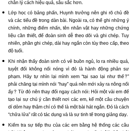
chân lý cách hiệu quả, sâu sắc hơn.
Lớp học có bảng phấn, Huynh trưởng nên ghi rõ chủ đề
và các tiểu đề trong dàn bài. Ngoài ra, có thể ghi những ý
chính, những điểm nhấn, tên nhân vật hay những chứng
liệu cần thiết, để đoàn sinh dễ theo dõi và ghi chép. Tuy
nhiên, phần ghi chép, dài hay ngắn còn tùy theo cấp, theo
độ tuổi.
Khi nhận thấy đoàn sinh có vẻ buồn ngủ, lo ra nhiều quá,
tuyệt đối không nổi nóng vì đó là hành động phản sư
phạm. Hãy tự nhìn lại mình xem “tại sao lại như thế?”
phải chăng tại mình nói “hay” quá nên mới xảy ra nông nổi
ấy? Từ đó nên thay đổi ngay cách nói: Hỏi một vài em để
tạo lại sự chú ý cần thiết nơi các em, kể một câu chuyện
dí dỏm hay thậm chí có thể là một bài hát ngắn. Đó là cách
“chữa lửa” rất có tác dụng và là sự tinh tế trong giảng dạy.
Kiểm tra sự tiếp thu của các em bằng hệ thống các câu