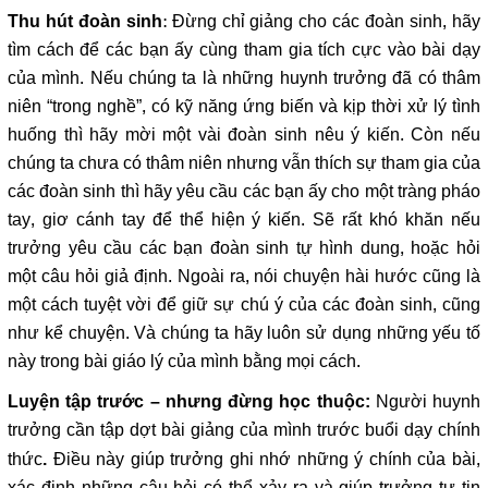
: Đừng chỉ giảng cho các đoàn sinh, hãy
Thu hút đoàn sinh
tìm cách để các bạn ấy cùng tham gia tích cực vào bài dạy
của mình. Nếu chúng ta là những huynh trưởng đã có thâm
niên “trong nghề”, có kỹ năng ứng biến và kịp thời xử lý tình
huống thì hãy mời một vài đoàn sinh nêu ý kiến. Còn nếu
chúng ta chưa có thâm niên nhưng vẫn thích sự tham gia của
các đoàn sinh thì hãy yêu cầu các bạn ấy cho một tràng pháo
tay, giơ cánh tay để thể hiện ý kiến. Sẽ rất khó khăn nếu
trưởng yêu cầu các bạn đoàn sinh tự hình dung, hoặc hỏi
một câu hỏi giả định. Ngoài ra, nói chuyện hài hước cũng là
một cách tuyệt vời để giữ sự chú ý của các đoàn sinh, cũng
như kể chuyện. Và chúng ta hãy luôn sử dụng những yếu tố
này trong bài giáo lý của mình bằng mọi cách.
Người huynh
Luyện tập trước – nhưng đừng học thuộc:
trưởng cần tập dợt bài giảng của mình trước buổi dạy chính
thức
Điều này giúp trưởng ghi nhớ những ý chính của bài,
.
xác định những câu hỏi có thể xảy ra và giúp trưởng tự tin