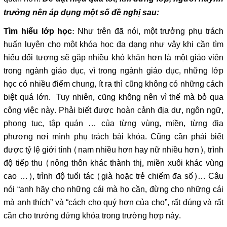
trưởng nên áp dụng một số đề nghị sau:
: Như trên đã nói, một trưởng phụ trách
Tìm hiểu lớp học
huấn luyện cho một khóa học đa dạng như vậy khi cần tìm
hiểu đối tượng sẽ gặp nhiều khó khăn hơn là một giáo viên
trong ngành giáo dục, vì trong ngành giáo dục, những lớp
học có nhiều điểm chung, ít ra thì cũng không có những cách
biệt quá lớn. Tuy nhiên, cũng không nên vì thế mà bỏ qua
công việc này. Phải biết được hoàn cảnh địa dư, ngôn ngữ,
phong tục, tập quán … của từng vùng, miền, từng địa
phương nơi mình phụ trách bài khóa. Cũng cần phải biết
được tỷ lệ giới tính (nam nhiều hơn hay nữ nhiều hơn), trình
độ tiếp thu (nông thôn khác thành thị, miền xuôi khác vùng
cao …), trình độ tuổi tác (già hoặc trẻ chiếm đa số)… Câu
nói “anh hãy cho những cái mà họ cần, đừng cho những cái
mà anh thích” và “cách cho quý hơn của cho”, rất đúng và rất
cần cho trưởng đứng khóa trong trường hợp này.