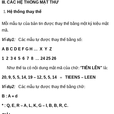
III. CÁC HỆ THỐNG MẬT THƯ
Hệ thống thay thế
Mỗi mẫu tự của bản tin được thay thế bằng một ký kiệu mật
mã.
Các mẫu tự được thay thế bằng số:
Ví dụ1:
A
B C D E F G H … X Y Z
1 2 3 4 5 6 7 8 … 24 25 26
Như thế ta có nội dung mật mã của chữ: “
là:
TIẾN LÊN”
=
20, 9, 5, 5, 14, 19 – 12, 5, 5, 14
TIEENS – LEEN
Các mẫu tự được thay thế bằng chữ:
Ví dụ2:
B
: A = d
*
: Q, E, R – A, L, K, G – I, B, B, R, C.