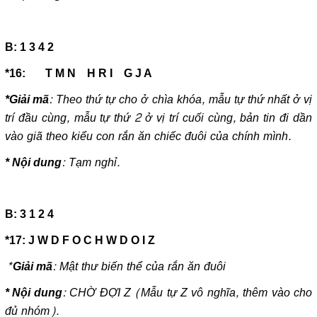
B
: 1 3 4 2
*
16: T M N H R I G J A
: Theo thứ tự cho ở chìa khóa, mẫu tự thứ nhất ở vị
*Giải mã
trí đầu cùng, mẫu tự thứ 2 ở vị trí cuối cùng, bản tin đi dần
vào giã­ theo kiểu con rắn ăn chiếc đuôi của chính mình.
: Tạm nghỉ.
* Nội dung
B
: 3 1 2 4
*
17: J W D F O C H W D O I Z
*
: Mật thư biến thể của rắn ăn đuôi
Giải mã
: CHỜ ĐỢI Z (Mẫu tự Z vô nghĩa, thêm vào cho
* Nội dung
đủ nhóm).