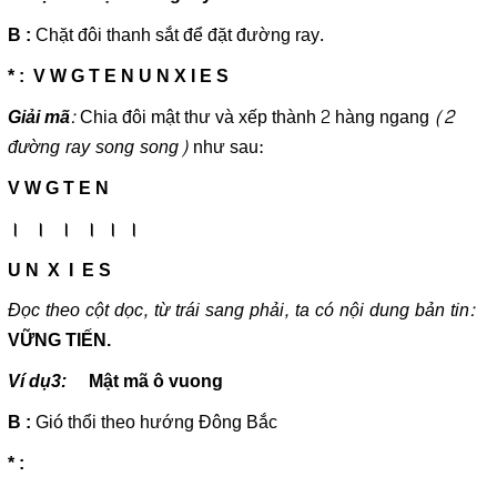
Chặt đôi thanh sắt để đặt đường ray.
B
:
*
: V W G T E N U N X I E S
:
Chia đôi mật thư và xếp thành 2 hàng ngang
(2
Giải mã
đường ray song song)
như sau:
V W G T E N
।
।
।
।
।
।
U N X I E S
Đọc theo cột dọc, từ trái sang phải, ta có nội dung bản tin:
VỮNG TIẾN.
Ví dụ3:
Mật mã ô vuong
Gió thổi theo hướng Đông Bắc
B
:
*
: