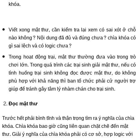
khóa.
Viết xong mật thư, cần kiểm tra lại xem có sai xót ở chỗ
nào không? Nội dung đã đủ và đúng chưa? chìa khóa có
gì sai lệch và có logic chưa?
Trong hoạt động trại, mật thư thường đưa vào trong trò
chơi lớn. Trong quá trình các trại sinh giải mật thư, nếu có
tình huống trại sinh không đọc được mật thư, do không
phù hợp với khả năng thì ban tổ chức phải cử người trợ
giúp để tránh gây tâm lý nhàm chán cho trại sinh.
Đọc mật thư
Trước hết phải bình tĩnh và thận trọng tìm ra ý nghĩa của chìa
khóa. Chìa khóa bao giờ cũng liên quan chặt chẽ đến mật
thư. Giải ý nghĩa của chìa khóa phải có cơ sở, hợp logic với