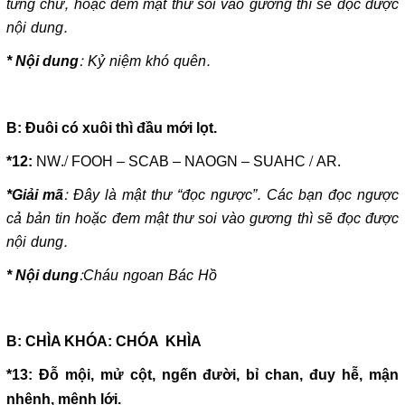
từng chữ, hoặc đem mật thư soi vào gương thì sẽ đọc được
nội dung.
: Kỷ niệm khó quên.
* Nội dung
B
: Đuôi có xuôi thì đầu mới lọt.
NW./ FOOH – SCAB – NAOGN – SUAHC / AR.
*
12:
: Đây là mật thư “đọc ngược”. Các bạn đọc ngược
*Giải mã
cả bản tin hoặc đem mật thư soi vào gương thì sẽ đọc được
nội dung.
:Cháu ngoan Bác Hồ
* Nội dung
B
: CHÌA KHÓA: CHÓA KHÌA
*
13: Đỗ mội, mử cột, ngến đười, bỉ chan, đuy hễ, mận
nhệnh, mệnh lới.