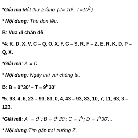
1
2
:Mật thư 2 tầng (J= 10
, T=10
)
*Giải mã
: Thu dọn lều.
* Nội dung
B
: Vua đi chăn dê
*
4: K, D, X, V, C – Q, O, X, F, G – S, R, F – Z, E, R, K, D, P –
Q, X.
A = D
*Giải mã:
: Ngày trại vui chúng ta.
* Nội dung
h
h
B
: B = 0
30’ – T = 9
30’
*
5: 93, 4, 6, 23 – 93, 83, 0, 4, 43 – 93, 83, 10, 7, 11, 63, 3 –
123.
h
h
h
h
: A = 0
; B = 0
30’; C = 1
; D = 1
30’…
*Giải mã
:Tìm gặp trại trưởng Z.
* Nội dung