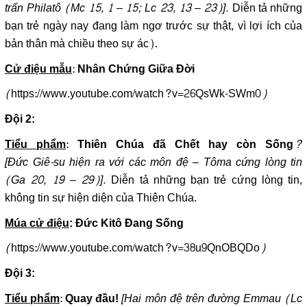
trấn Philatô (Mc 15, 1 – 15; Lc 23, 13 – 23)].
Diễn tả những
bạn trẻ ngày nay đang làm ngơ trước sự thật, vì lợi ích của
bản thân mà chiều theo sự ác).
:
Cử điệu mẫu
Nhân Chứng Giữa Đời
(
https://www.youtube.com/watch?v=26QsWk-SWm0
)
Đội 2:
:
?
Tiểu phẩm
Thiên Chúa đã Chết hay còn Sống
[Đức Giê-su hiện ra với các môn đệ – Tôma cứng lòng tin
(Ga 20, 19 – 29)].
Diễn tả những bạn trẻ cứng lòng tin,
không tin sự hiện diện của Thiên Chúa.
Múa cử điệu
: Đức Kitô Đang Sống
(
https://www.youtube.com/watch?v=38u9QnOBQDo
)
Đội 3:
:
[Hai môn đệ trên đường Emmau (Lc
Tiểu phẩm
Quay đầu!