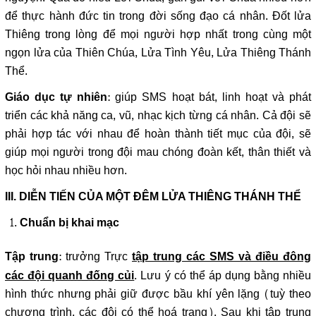
để thực hành đức tin trong đời sống đạo cá nhân. Đốt lửa
Thiêng trong lòng để mọi người hợp nhất trong cùng một
ngọn lửa của Thiên Chúa, Lửa Tình Yêu, Lửa Thiêng Thánh
Thể.
: giúp SMS hoạt bát, linh hoạt và phát
Giáo dục tự nhiên
triển các khả năng ca, vũ, nhạc kịch từng cá nhân. Cả đội sẽ
phải hợp tác với nhau để hoàn thành tiết mục của đội, sẽ
giúp mọi người trong đội mau chóng đoàn kết, thân thiết và
học hỏi nhau nhiều hơn.
III. DIỄN TIẾN CỦA MỘT ĐÊM LỬA THIÊNG THÁNH THỂ
Chuẩn bị khai mạc
: trưởng Trực
Tập trung
tập trung các SMS và điều đông
. Lưu ý có thể áp dụng bằng nhiều
các đội quanh đống củi
hình thức nhưng phải giữ được bầu khí yên lặng (tuỳ theo
chương trình, các đội có thể hoá trang). Sau khi tập trung