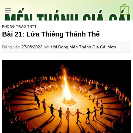
Bỏ
qua
0
nội
dung
PHONG TRÀO TNTT
Bài 21: Lửa Thiêng Thánh Thể
Đăng vào
27/06/2023
bởi
Hội Dòng Mến Thánh Giá Cái Mơn