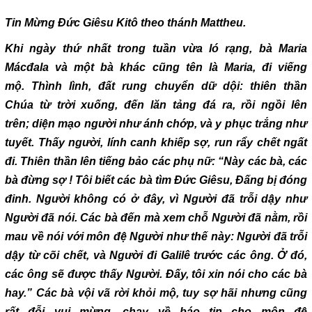
Tin Mừng Đức Giêsu Kitô theo thánh Mattheu.
Khi ngày thứ nhất trong tuần vừa ló rạng, bà Maria
Mácđala và một bà khác cũng tên là Maria, đi viếng
mộ. Thình lình, đất rung chuyển dữ dội: thiên thần
Chúa từ trời xuống, đến lăn tảng đá ra, rồi ngồi lên
trên; diện mạo người như ánh chớp, và y phục trắng như
tuyết. Thấy người, lính canh khiếp sợ, run rẩy chết ngất
đi. Thiên thần lên tiếng bảo các phụ nữ: “Này các bà, các
bà đừng sợ ! Tôi biết các bà tìm Đức Giêsu, Đấng bị đóng
đinh. Người không có ở đây, vì Người đã trỗi dậy như
Người đã nói. Các bà đến mà xem chỗ Người đã nằm, rồi
mau về nói với môn đệ Người như thế này: Người đã trỗi
dậy từ cõi chết, và Người đi Galilê trước các ông. Ở đó,
các ông sẽ được thấy Người. Đấy, tôi xin nói cho các bà
hay.” Các bà vội vã rời khỏi mộ, tuy sợ hãi nhưng cũng
rất đỗi vui mừng, chạy về báo tin cho môn đệ