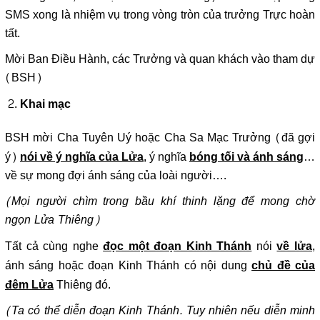
SMS xong là nhiệm vụ trong vòng tròn của trưởng Trực hoàn
tất.
Mời Ban Điều Hành, các Trưởng và quan khách vào tham dự
(BSH)
Khai mạc
BSH mời Cha Tuyên Uý hoặc Cha Sa Mạc Trưởng (đã gợi
ý)
, ý nghĩa
…
nói về ý nghĩa của Lửa
bóng tối và ánh sáng
về sự mong đợi ánh sáng của loài người….
(Mọi người chìm trong bầu khí thinh lặng để mong chờ
ngọn Lửa Thiêng)
Tất cả cùng nghe
nói
,
đọc một đoạn Kinh Thánh
về lửa
ánh sáng hoặc đoạn Kinh Thánh có nội dung
chủ đề của
Thiêng đó.
đêm Lửa
(Ta có thể diễn đoạn Kinh Thánh. Tuy nhiên nếu diễn minh