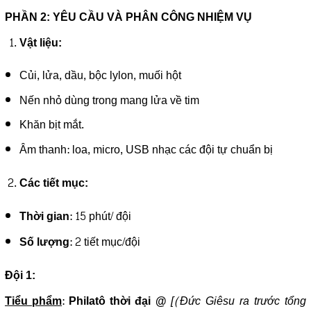
PHẦN 2: YÊU CẦU VÀ PHÂN CÔNG NHIỆM VỤ
Vật liệu:
Củi, lửa, dầu, bộc lylon, muối hột
Nến nhỏ dùng trong mang lửa về tim
Khăn bịt mắt.
Âm thanh: loa, micro, USB nhạc các đội tự chuẩn bị
Các tiết mục:
: 15 phút/ đội
Thời gian
: 2 tiết mục/đội
Số lượng
Đội 1:
:
[(Đức Giêsu ra trước tổng
Tiểu phẩm
Philatô thời đại @