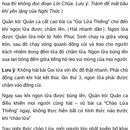
hoạ thì không đọc đoạn Lời Chúa. Lưu ý: Tránh để mất bầu
khí yên lặng của Nghi Thức)
Quản trò/ Quản ca cất cao bài ca “Gọi Lửa Thiêng” cho đến
khi ngọn lửa được châm lên. (Hát nhanh dần). Ngọn lửa
được Quản lửa mồi từ Nến Phục Sinh chạy ra giữa vòng
tròn, sau đó chạy vòng quanh đống củi và trao cho người
trách nhiệm trong đêm lửa đó châm lửa. Ngọn lửa bùng lên
xua tan bóng đêm giữa tiếng hò reo vui mừng của mọi người
: Không hát bài Gọi lửa với tốc độ thật nhanh. Phải chủ
Lưu ý
động canh khi hát kết thúc lần thứ 3, ngọn lửa phải được
châm vào đống củi.
Ngay sau khi ngọn lửa được bùng lên, Quản trò/ Quản ca
điều khiển mọi người cùng hát – vũ bài ca “Chào Lửa
Thiêng” ngay, không thực hiện bất cứ hình thức nào trước
khi “chào lửa”
Sau nghi thức chào Lửa, mời người lớn nhất tuyên bố khai