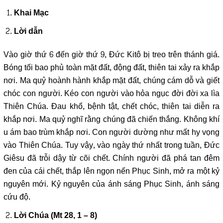
Khai Mạc
Lời dẫn
Vào giờ thứ 6 đến giờ thứ 9, Đức Kitô bị treo trên thánh giá.
Bóng tối bao phủ toàn mặt đất, động đất, thiên tai xảy ra khắp
nơi. Ma quỷ hoành hành khắp mặt đất, chúng cám dỗ và giết
chóc con người. Kéo con người vào hỏa ngục đời đời xa lìa
Thiên Chúa. Đau khổ, bệnh tật, chết chóc, thiên tai diễn ra
khắp nơi. Ma quỷ nghĩ rằng chúng đã chiến thắng. Không khí
u ám bao trùm khắp nơi. Con người dường như mất hy vọng
vào Thiên Chúa. Tuy vậy, vào ngày thứ nhất trong tuần, Đức
Giêsu đã trỗi dậy từ cõi chết. Chính người đã phá tan đêm
đen của cái chết, thắp lên ngọn nến Phục Sinh, mở ra một kỷ
nguyên mới. Kỷ nguyên của ánh sáng Phục Sinh, ánh sáng
cứu độ.
Lời Chúa (Mt 28, 1 – 8)