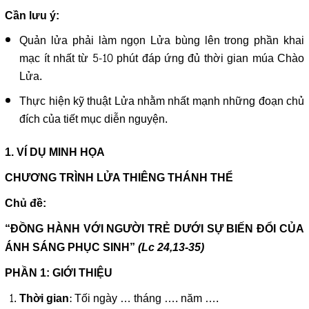
Cần lưu ý:
Quản lửa phải làm ngọn Lửa bùng lên trong phần khai
mạc ít nhất từ 5-10 phút đáp ứng đủ thời gian múa Chào
Lửa.
Thực hiện kỹ thuật Lửa nhằm nhất mạnh những đoạn chủ
đích của tiết mục diễn nguyện.
1. VÍ DỤ MINH HỌA
CHƯƠNG TRÌNH LỬA THIÊNG THÁNH THỂ
Chủ đề:
“ĐỒNG HÀNH VỚI NGƯỜI TRẺ DƯỚI SỰ BIẾN ĐỔI CỦA
ÁNH SÁNG PHỤC SINH”
(Lc 24,13-35)
PHẦN 1: GIỚI THIỆU
: Tối ngày … tháng …. năm ….
Thời gian