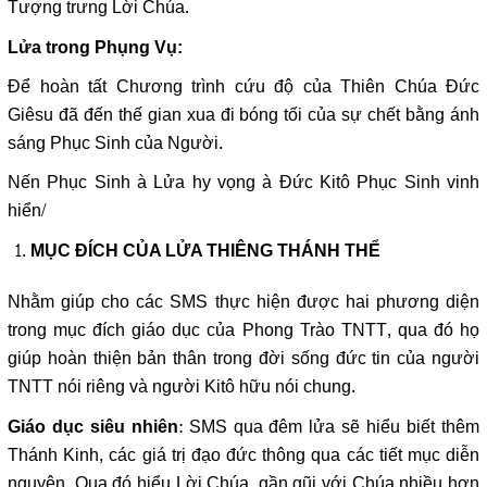
Tượng trưng Lời Chúa.
Lửa trong Phụng Vụ:
Để hoàn tất Chương trình cứu độ của Thiên Chúa Đức
Giêsu đã đến thế gian xua đi bóng tối của sự chết bằng ánh
sáng Phục Sinh của Người.
Nến Phục Sinh à Lửa hy vọng à Đức Kitô Phục Sinh vinh
hiển/
MỤC ĐÍCH CỦA LỬA THIÊNG THÁNH THỂ
Nhằm giúp cho các SMS thực hiện được hai phương diện
trong mục đích giáo dục của Phong Trào TNTT, qua đó họ
giúp hoàn thiện bản thân trong đời sống đức tin của người
TNTT nói riêng và người Kitô hữu nói chung.
: SMS qua đêm lửa sẽ hiểu biết thêm
Giáo dục siêu nhiên
Thánh Kinh, các giá trị đạo đức thông qua các tiết mục diễn
nguyện. Qua đó hiểu Lời Chúa, gần gũi với Chúa nhiều hơn