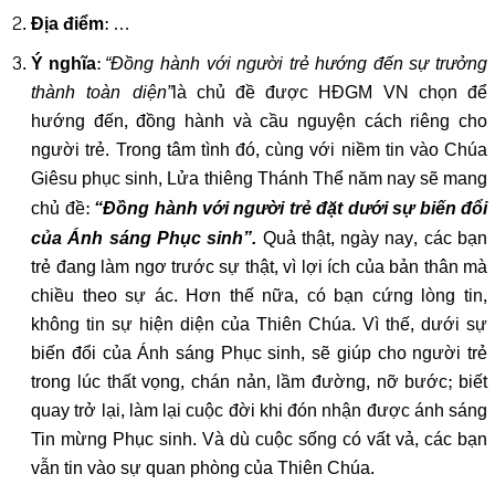
: …
Địa điểm
:
“Đồng hành với người trẻ hướng đến sự trưởng
Ý nghĩa
thành toàn diện”
là chủ đề được HĐGM VN chọn để
hướng đến, đồng hành và cầu nguyện cách riêng cho
người trẻ. Trong tâm tình đó, cùng với niềm tin vào Chúa
Giêsu phục sinh, Lửa thiêng Thánh Thể năm nay sẽ mang
chủ đề:
“Đồng hành với người trẻ đặt dưới sự biến đổi
Quả thật, ngày nay, các bạn
của Ánh sáng Phục sinh”.
trẻ đang làm ngơ trước sự thật, vì lợi ích của bản thân mà
chiều theo sự ác. Hơn thế nữa, có bạn cứng lòng tin,
không tin sự hiện diện của Thiên Chúa. Vì thế, dưới sự
biến đổi của Ánh sáng Phục sinh, sẽ giúp cho người trẻ
trong lúc thất vọng, chán nản, lầm đường, nỡ bước; biết
quay trở lại, làm lại cuộc đời khi đón nhận được ánh sáng
Tin mừng Phục sinh. Và dù cuộc sống có vất vả, các bạn
vẫn tin vào sự quan phòng của Thiên Chúa.