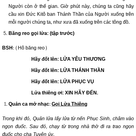
Người còn ở thế gian. Giờ phút này, chúng ta cũng hãy
cầu xin Đức Kitô ban Thánh Thần của Người xuống trên
mỗi người chúng ta, như xưa đã xuống trên các tông đồ.
Băng reo gọi lửa: (tập trước)
: (Hô băng reo)
BSH
Hãy đốt lên: LỬA YÊU THƯƠNG
Hãy đốt lên: LỬA THÁNH THẦN
Hãy đốt lên: LỬA PHỤC VỤ
Lửa thiêng ơi: XIN HÃY ĐẾN.
:
Quản ca mở nhạc
Gọi Lửa Thiêng
Trong khi đó, Quản lửa lấy lửa từ nến Phục Sinh, châm vào
ngọn đuốc. Sau đó, chạy từ trong nhà thờ đi ra trao ngọn
đuốc cho cha Tuyên úy
.