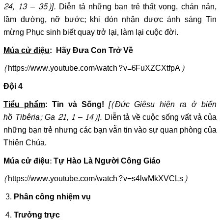
24, 13 – 35)].
Diễn tả những bạn trẻ thất vọng, chán nản,
lầm đường, nỡ bước; khi đón nhận được ánh sáng Tin
mừng Phục sinh biết quay trở lại, làm lại cuộc đời.
Múa cử điệu
: Hãy Đưa Con Trở Về
(
https://www.youtube.com/watch?v=6FuXZCXtfpA
)
Đội 4
[(Đức Giêsu hiện ra ở biển
Tiểu phẩm
: Tin và Sống!
hồ Tibêria; Ga 21, 1 – 14)].
Diễn tả về cuộc sống vất vả của
những bạn trẻ nhưng các bạn vẫn tin vào sự quan phòng của
Thiên Chúa.
:
Múa cử điệu
Tự Hào Là Người Công Giáo
(
https://www.youtube.com/watch?v=s4lwMkXVCLs
)
Phân công nhiệm vụ
Trưởng trực