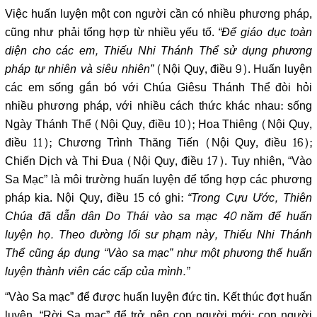
Việc huấn luyện một con người cần có nhiều phương pháp,
cũng như phải tổng hợp từ nhiều yếu tố.
“Để giáo dục toàn
diện cho các em, Thiếu Nhi Thánh Thể sử dụng phương
pháp tự nhiên và siêu nhiên”
(Nội Quy, điều 9). Huấn luyện
các em sống gắn bó với Chúa Giêsu Thánh Thể đòi hỏi
nhiều phương pháp, với nhiều cách thức khác nhau: sống
Ngày Thánh Thể (Nội Quy, điều 10); Hoa Thiêng (Nội Quy,
điều 11); Chương Trình Thăng Tiến (Nội Quy, điều 16);
Chiến Dịch và Thi Đua (Nội Quy, điều 17). Tuy nhiên, “Vào
Sa Mạc” là môi trường huấn luyện để tổng hợp các phương
pháp kia. Nội Quy, điều 15 có ghi:
“Trong Cựu Ước, Thiên
Chúa đã dẫn dân Do Thái vào sa mạc 40 năm để huấn
luyện họ. Theo đường lối sư phạm này, Thiếu Nhi Thánh
Thể cũng áp dụng “Vào sa mạc” như một phương thế huấn
luyện thành viên các cấp của mình.”
“Vào Sa mạc” để được huấn luyện đức tin. Kết thúc đợt huấn
luyện, “Rời Sa mạc” để trở nên con người mới: con người