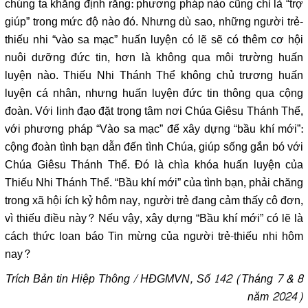
chúng ta khẳng định rằng: phương pháp nào cũng chỉ là “trợ
giúp” trong mức độ nào đó. Nhưng dù sao, những người trẻ-
thiếu nhi “vào sa mạc” huấn luyện có lẽ sẽ có thêm cơ hội
nuôi dưỡng đức tin, hơn là không qua môi trường huấn
luyện nào. Thiếu Nhi Thánh Thể không chủ trương huấn
luyện cá nhân, nhưng huấn luyện đức tin thông qua cộng
đoàn. Với linh đạo đặt trọng tâm nơi Chúa Giêsu Thánh Thể,
với phương pháp “Vào sa mạc” để xây dựng “bầu khí mới”:
cộng đoàn tình bạn dẫn đến tình Chúa, giúp sống gắn bó với
Chúa Giêsu Thánh Thể. Đó là chìa khóa huấn luyện của
Thiếu Nhi Thánh Thể. “Bầu khí mới” của tình bạn, phải chăng
trong xã hội ích kỷ hôm nay, người trẻ đang cảm thấy cô đơn,
vì thiếu điều này? Nếu vậy, xây dựng “Bầu khí mới” có lẽ là
cách thức loan báo Tin mừng của người trẻ-thiếu nhi hôm
nay?
Trích
Bản tin Hiệp Thông
/ HĐGMVN,
Số 142 (Tháng 7 & 8
năm 2024)