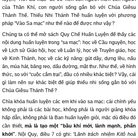
của Thần Khí, con người sống gắn bó với Chúa Giêsu
Thánh Thể. Thiếu Nhi Thánh Thể huấn luyện với phương
pháp “Vào Sa mạc” như thế nào để được như vậy?
Chúng ta có thể mở sách Quy Chế Huấn Luyện để thấy các
nội dung huấn luyện trong “sa mạc”: học về Cầu nguyện, học
về Lịch sử Giáo hội, học về Luân lý, học về Truyền giáo, học
về Kinh Thánh, học về các kỹ năng: gút dây, dựng lều, nấu
ăn, múa hát, băng reo, dấu đường, mật thư. Như thế, về hình
thức, so với “cuộc cắm trại”, đâu có nhiều khác biệt? Vậy, cái
gì làm nên sự khác biệt để giúp thiếu nhi sống gắn bó với
Chúa Giêsu Thánh Thể?
Chìa khóa huấn luyện các em khi vào sa mạc: cái chính yếu
không phải là các bài học, không phải là người giảng khóa
hấp dẫn, không phải là Ban huấn luyện giỏi, mặc dù điều đó
cần thiết,
mà là tạo một “bầu khí mới, lành mạnh, phấn
. Nội Quy, điều 7 có ghi:
“Lãnh trách nhiệm Kitô hoá
khởi”