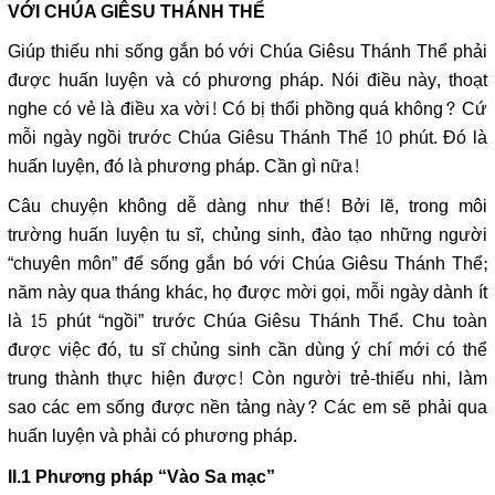
VỚI CHÚA GIÊSU THÁNH THỂ
Giúp thiếu nhi sống gắn bó với Chúa Giêsu Thánh Thể phải
được huấn luyện và có phương pháp. Nói điều này, thoạt
nghe có vẻ là điều xa vời! Có bị thổi phồng quá không? Cứ
mỗi ngày ngồi trước Chúa Giêsu Thánh Thể 10 phút. Đó là
huấn luyện, đó là phương pháp. Cần gì nữa!
Câu chuyện không dễ dàng như thế! Bởi lẽ, trong môi
trường huấn luyện tu sĩ, chủng sinh, đào tạo những người
“chuyên môn” để sống gắn bó với Chúa Giêsu Thánh Thể;
năm này qua tháng khác, họ được mời gọi, mỗi ngày dành ít
là 15 phút “ngồi” trước Chúa Giêsu Thánh Thể. Chu toàn
được việc đó, tu sĩ chủng sinh cần dùng ý chí mới có thể
trung thành thực hiện được! Còn người trẻ-thiếu nhi, làm
sao các em sống được nền tảng này? Các em sẽ phải qua
huấn luyện và phải có phương pháp.
II.1 Phương pháp “Vào Sa mạc”