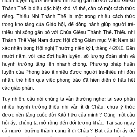
Huấn luyện người trẻ-thiếu nhi sống gắn bó với Chúa Giêsu
Thánh Thể là điều đặc biệt khó. Vì thế, cần có một cách thức
riêng. Thiếu Nhi Thánh Thể là một trong nhiều cách thức
trong kho tàng của Giáo hội, để đồng hành giúp người trẻ-
thiếu nhi sống gắn bó với Chúa Giêsu Thánh Thể. Thiếu nhi
Thánh Thể Việt Nam được Hội đồng Giám mục Việt Nam tái
xác nhận trong Hội nghị Thường niên kỳ I, tháng 4/2016. Gần
mười năm, với các đợt huấn luyện, số lượng đoàn sinh và
huynh trưởng tăng lên nhanh chóng. Phương pháp huấn
luyện của Phong trào ít nhiều được người trẻ-thiếu nhi đón
nhận, thể hiện qua việc phong trào đã hiện diện ở hầu hết
các giáo phận.
Tuy nhiên, câu nói chúng ta vẫn thường nghe: tại sao phần
nhiều huynh trưởng-thiếu nhi vẫn ít đi Chầu, chưa ý thức
được nền tảng cuộc đời Kitô hữu của mình? Cũng một câu
hỏi ấy, chúng ta mở rộng đến đối tượng khác. Tại sao ngay
cả người trưởng thành cũng ít đi Chầu? Đặt câu hỏi ấy để