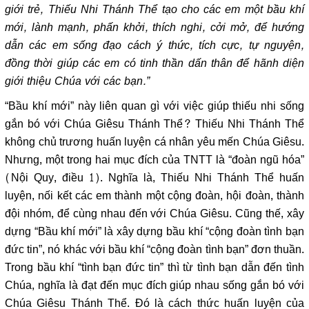
giới trẻ, Thiếu Nhi Thánh Thể tạo cho các em một bầu khí
mới, lành mạnh, phấn khởi, thích nghi, cởi mở, để hướng
dẫn các em sống đạo cách ý thức, tích cực, tự nguyện,
đồng thời giúp các em có tinh thần dấn thân để hãnh diện
giới thiệu Chúa với các bạn.”
“Bầu khí mới” này liên quan gì với việc giúp thiếu nhi sống
gắn bó với Chúa Giêsu Thánh Thể? Thiếu Nhi Thánh Thể
không chủ trương huấn luyện cá nhân yêu mến Chúa Giêsu.
Nhưng, một trong hai mục đích của TNTT là “đoàn ngũ hóa”
(Nội Quy, điều 1). Nghĩa là, Thiếu Nhi Thánh Thể huấn
luyện, nối kết các em thành một cộng đoàn, hội đoàn, thành
đội nhóm, để cùng nhau đến với Chúa Giêsu. Cũng thế, xây
dựng “Bầu khí mới” là xây dựng bầu khí “cộng đoàn tình bạn
đức tin”, nó khác với bầu khí “cộng đoàn tình bạn” đơn thuần.
Trong bầu khí “tình bạn đức tin” thì từ tình bạn dẫn đến tình
Chúa, nghĩa là đạt đến mục đích giúp nhau sống gắn bó với
Chúa Giêsu Thánh Thể. Đó là cách thức huấn luyện của