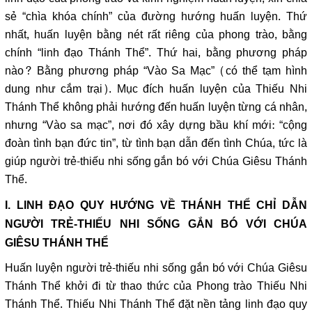
sẻ “chìa khóa chính” của đường hướng huấn luyện. Thứ
nhất, huấn luyện bằng nét rất riêng của phong trào, bằng
chính “linh đạo Thánh Thể”. Thứ hai, bằng phương pháp
nào? Bằng phương pháp “Vào Sa Mạc” (có thể tạm hình
dung như cắm trại). Mục đích huấn luyện của Thiếu Nhi
Thánh Thể không phải hướng đến huấn luyện từng cá nhân,
nhưng “Vào sa mạc”, nơi đó xây dựng bầu khí mới: “cộng
đoàn tình bạn đức tin”, từ tình bạn dẫn đến tình Chúa, tức là
giúp người trẻ-thiếu nhi sống gắn bó với Chúa Giêsu Thánh
Thể.
I. LINH ĐẠO QUY HƯỚNG VỀ THÁNH THỂ CHỈ DẪN
NGƯỜI TRẺ-THIẾU NHI SỐNG GẮN BÓ VỚI CHÚA
GIÊSU THÁNH THỂ
Huấn luyện người trẻ-thiếu nhi sống gắn bó với Chúa Giêsu
Thánh Thể khởi đi từ thao thức của Phong trào Thiếu Nhi
Thánh Thể. Thiếu Nhi Thánh Thể đặt nền tảng linh đạo quy