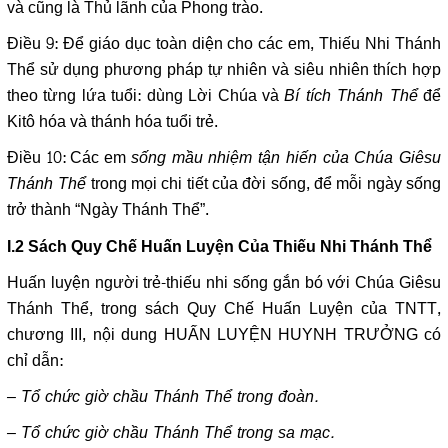
và cũng là Thủ lãnh của Phong trào.
Điều 9: Để giáo dục toàn diện cho các em, Thiếu Nhi Thánh
Thể sử dụng phương pháp tự nhiên và siêu nhiên thích hợp
theo từng lứa tuổi: dùng Lời Chúa và
Bí tích Thánh Thể
để
Kitô hóa và thánh hóa tuổi trẻ.
Điều 10: Các em
sống mầu nhiệm tận hiến của Chúa Giêsu
Thánh Thể
trong mọi chi tiết của đời sống, để mỗi ngày sống
trở thành “Ngày Thánh Thể”.
I.2 Sách Quy Chế Huấn Luyện Của Thiếu Nhi Thánh Thể
Huấn luyện người trẻ-thiếu nhi sống gắn bó với Chúa Giêsu
Thánh Thể, trong sách Quy Chế Huấn Luyện của TNTT,
chương III, nội dung HUẤN LUYỆN HUYNH TRƯỞNG có
chỉ dẫn:
– Tổ chức giờ chầu Thánh Thể trong đoàn.
– Tổ chức giờ chầu Thánh Thể trong sa mạc.