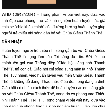
WHĐ (06/12/2024) – Trong phạm vi bài viết này, dựa vào
linh đạo của phong trào và kinh nghiệm huấn luyện, tác giả
chia sẻ “chìa khóa chính” của đường hướng huấn luyện giúp
người trẻ-thiếu nhi sống gắn bó với Chúa Giêsu Thánh Thể.
DẪN NHẬP
Huấn luyện người trẻ-thiếu nhi sống gắn bó với Chúa Giêsu
Thánh Thể là trọng tâm của đời sống đức tin. Bởi lẽ như
chính tên gọi của Thông điệp “Giáo hội sống nhờ Thánh
Thể”
[1]
, thì con cái Giáo hội chỉ sống sung mãn là nhờ Thánh
Thể. Tuy nhiên, việc huấn luyện yêu mến Chúa Giêsu Thánh
Thể là không dễ dàng. Thao thức điều đó, trong đại gia đình
Giáo hội có nhiều cách thức để huấn luyện các em sống gắn
bó với Chúa Giêsu Thánh Thể, trong đó có phong trào Thiếu
Nhi Thánh Thể (TNTT). Trong phạm vi bài viết này, dựa vào
linh đạo của phong trào và kinh nghiệm huấn luyện, xin chia