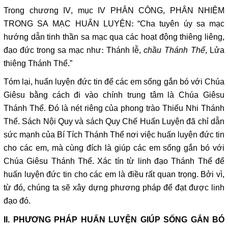
Trong chương IV, mục IV PHÂN CÔNG, PHÂN NHIỆM
TRONG SA MẠC HUẤN LUYỆN: “Cha tuyên úy sa mạc
hướng dẫn tinh thần sa mạc qua các hoạt động thiêng liêng,
đạo đức trong sa mạc như: Thánh lễ,
chầu Thánh Thể
, Lửa
thiêng Thánh Thể.”
Tóm lại, huấn luyện đức tin để các em sống gắn bó với Chúa
Giêsu bằng cách đi vào chính trung tâm là Chúa Giêsu
Thánh Thể. Đó là nét riêng của phong trào Thiếu Nhi Thánh
Thể. Sách Nội Quy và sách Quy Chế Huấn Luyện đã chỉ dẫn
sức mạnh của Bí Tích Thánh Thể nơi việc huấn luyện đức tin
cho các em, mà cùng đích là giúp các em sống gắn bó với
Chúa Giêsu Thánh Thể. Xác tín từ linh đạo Thánh Thể để
huấn luyện đức tin cho các em là điều rất quan trọng. Bởi vì,
từ đó, chúng ta sẽ xây dựng phương pháp để đạt được linh
đạo đó.
II. PHƯƠNG PHÁP HUẤN LUYỆN GIÚP SỐNG GẮN BÓ