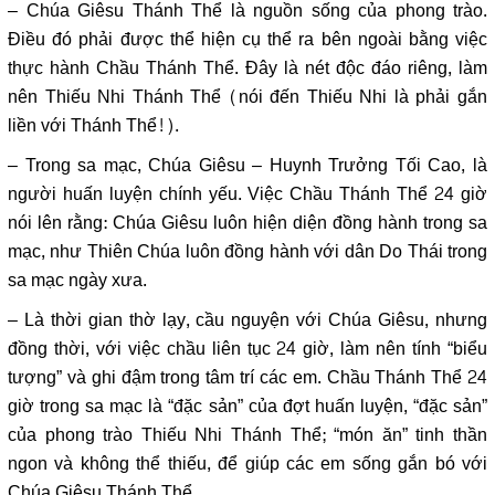
– Chúa Giêsu Thánh Thể là nguồn sống của phong trào.
Điều đó phải được thể hiện cụ thể ra bên ngoài bằng việc
thực hành Chầu Thánh Thể. Đây là nét độc đáo riêng, làm
nên Thiếu Nhi Thánh Thể (nói đến Thiếu Nhi là phải gắn
liền với Thánh Thể!).
– Trong sa mạc, Chúa Giêsu – Huynh Trưởng Tối Cao, là
người huấn luyện chính yếu. Việc Chầu Thánh Thể 24 giờ
nói lên rằng: Chúa Giêsu luôn hiện diện đồng hành trong sa
mạc, như Thiên Chúa luôn đồng hành với dân Do Thái trong
sa mạc ngày xưa.
– Là thời gian thờ lạy, cầu nguyện với Chúa Giêsu, nhưng
đồng thời, với việc chầu liên tục 24 giờ, làm nên tính “biểu
tượng” và ghi đậm trong tâm trí các em. Chầu Thánh Thể 24
giờ trong sa mạc là “đặc sản” của đợt huấn luyện, “đặc sản”
của phong trào Thiếu Nhi Thánh Thể; “món ăn” tinh thần
ngon và không thể thiếu, để giúp các em sống gắn bó với
Chúa Giêsu Thánh Thể.