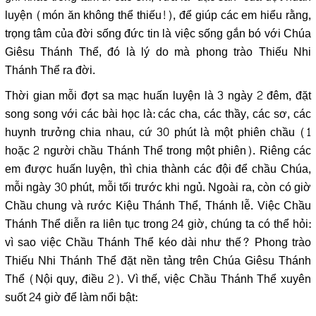
luyện (món ăn không thể thiếu!), để giúp các em hiểu rằng,
trọng tâm của đời sống đức tin là việc sống gắn bó với Chúa
Giêsu Thánh Thể, đó là lý do mà phong trào Thiếu Nhi
Thánh Thể ra đời.
Thời gian mỗi đợt sa mạc huấn luyện là 3 ngày 2 đêm, đặt
song song với các bài học là: các cha, các thầy, các sơ, các
huynh trưởng chia nhau, cứ 30 phút là một phiên chầu (1
hoặc 2 người chầu Thánh Thể trong một phiên). Riêng các
em được huấn luyện, thì chia thành các đội để chầu Chúa,
mỗi ngày 30 phút, mỗi tối trước khi ngủ. Ngoài ra, còn có giờ
Chầu chung và rước Kiệu Thánh Thể, Thánh lễ. Việc Chầu
Thánh Thể diễn ra liên tục trong 24 giờ, chúng ta có thể hỏi:
vì sao việc Chầu Thánh Thể kéo dài như thế? Phong trào
Thiếu Nhi Thánh Thể đặt nền tảng trên Chúa Giêsu Thánh
Thể (Nội quy, điều 2). Vì thế, việc Chầu Thánh Thể xuyên
suốt 24 giờ để làm nổi bật: