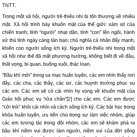
TNTT.
Trong một xã hội, người trẻ-thiếu nhi bị tổn thương về nhiều
mặt. Xã hội trình bày khuôn mặt của thế giới: xám xịt của
chiến tranh; tính “người” nhạt dần, tính “con” lên ngôi, hành
xử thú tính ngày càng tàn bạo; chủ nghĩa cá nhân đẩy mạnh,
khiến con người sống ích kỷ. Người trẻ-thiếu nhi trong một
xã hội như thế đã mất phương hướng, không biết đi về đâu,
thất vọng, bi quan, buông xuôi, thác loạn.
“Bầu khí mới” trong sa mạc huấn luyện, các em nhìn thấy nơi
đây, các cha, các thầy, các sơ, các huynh trưởng phục vụ
các em. Các em sẽ có cái nhìn hy vọng về khuôn mặt của
Giáo hội phục vụ “rửa chân”
[2]
cho các em. Các em được
“cởi trói” khỏi cái nhìn và cách sống ích kỷ. Các bài học trong
khóa huấn luyện, ưu tiên chú trọng sự làm việc nhóm, giúp
các em tương tác trong đội nhóm, các em sẽ khám phá ra
bầu khí niềm vui được làm người, niềm vui của đời sống