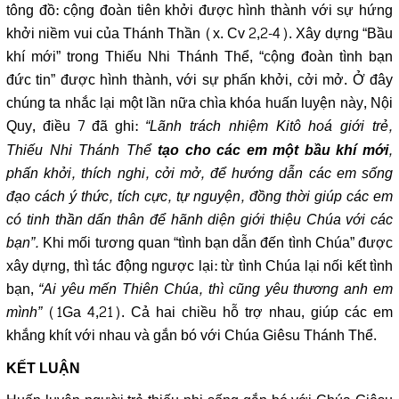
tông đồ: cộng đoàn tiên khởi được hình thành với sự hứng
khởi niềm vui của Thánh Thần (x. Cv 2,2-4). Xây dựng “Bầu
khí mới” trong Thiếu Nhi Thánh Thể, “cộng đoàn tình bạn
đức tin” được hình thành, với sự phấn khởi, cởi mở. Ở đây
chúng ta nhắc lại một lần nữa chìa khóa huấn luyện này, Nội
Quy, điều 7 đã ghi:
“Lãnh trách nhiệm Kitô hoá giới trẻ,
Thiếu Nhi Thánh Thể
,
tạo cho các em một bầu khí mới
phấn khởi, thích nghi, cởi mở, để hướng dẫn các em sống
đạo cách ý thức, tích cực, tự nguyện, đồng thời giúp các em
có tinh thần dấn thân để hãnh diện giới thiệu Chúa với các
bạn”.
Khi mối tương quan “tình bạn dẫn đến tình Chúa” được
xây dựng, thì tác động ngược lại: từ tình Chúa lại nối kết tình
bạn,
“Ai yêu mến Thiên Chúa, thì cũng yêu thương anh em
mình”
(1Ga 4,21). Cả hai chiều hỗ trợ nhau, giúp các em
khắng khít với nhau và gắn bó với Chúa Giêsu Thánh Thể.
KẾT LUẬN