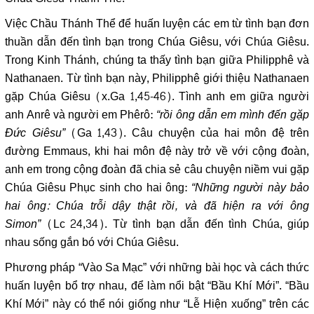
Việc Chầu Thánh Thể để huấn luyện các em từ tình bạn đơn
thuần dẫn đến tình bạn trong Chúa Giêsu, với Chúa Giêsu.
Trong Kinh Thánh, chúng ta thấy tình bạn giữa Philipphê và
Nathanaen. Từ tình bạn này, Philipphê giới thiệu Nathanaen
gặp Chúa Giêsu (x.Ga 1,45-46). Tình anh em giữa người
anh Anrê và người em Phêrô:
“rồi ông dẫn em mình đến gặp
Đức Giêsu”
(Ga 1,43). Câu chuyện của hai môn đệ trên
đường Emmaus, khi hai môn đệ này trở về với cộng đoàn,
anh em trong cộng đoàn đã chia sẻ câu chuyện niềm vui gặp
Chúa Giêsu Phục sinh cho hai ông:
“Những người này bảo
hai ông: Chúa trỗi dậy thật rồi, và đã hiện ra với ông
Simon”
(Lc 24,34). Từ tình bạn dẫn đến tình Chúa, giúp
nhau sống gắn bó với Chúa Giêsu.
Phương pháp “Vào Sa Mạc” với những bài học và cách thức
huấn luyện bổ trợ nhau, để làm nổi bật “Bầu Khí Mới”. “Bầu
Khí Mới” này có thể nói giống như “Lễ Hiện xuống” trên các