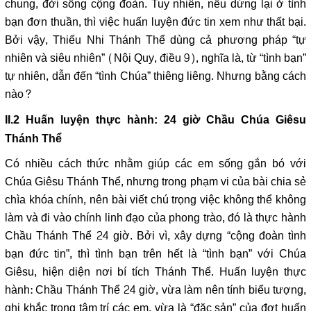
chung, đời sống cộng đoàn. Tuy nhiên, nếu dừng lại ở tình
bạn đơn thuần, thì việc huấn luyện đức tin xem như thất bại.
Bởi vậy, Thiếu Nhi Thánh Thể dùng cả phương pháp “tự
nhiên và siêu nhiên” (Nội Quy, điều 9), nghĩa là, từ “tình bạn”
tự nhiên, dẫn đến “tình Chúa” thiêng liêng. Nhưng bằng cách
nào?
II.2 Huấn luyện thực hành: 24 giờ Chầu Chúa Giêsu
Thánh Thể
Có nhiều cách thức nhằm giúp các em sống gắn bó với
Chúa Giêsu Thánh Thể, nhưng trong phạm vi của bài chia sẻ
chìa khóa chính, nên bài viết chú trọng việc không thể không
làm và đi vào chính linh đạo của phong trào, đó là thực hành
Chầu Thánh Thể 24 giờ. Bởi vì, xây dựng “cộng đoàn tình
bạn đức tin”, thì tình bạn trên hết là “tình bạn” với Chúa
Giêsu, hiện diện nơi bí tích Thánh Thể. Huấn luyện thực
hành: Chầu Thánh Thể 24 giờ, vừa làm nên tính biểu tượng,
ghi khắc trong tâm trí các em, vừa là “đặc sản” của đợt huấn