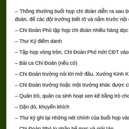
– Thông thường buổi họp chi đoàn diễn ra sau bu
đoàn, để các đội trưởng biết rõ và nắm trước nội
– Chi Đoàn Phó tập họp chi đoàn nhiều hàng dọc
– Thư Ký điểm danh
– Tập họp vòng tròn, Chi Đoàn Phó mời CĐT vào
– Bài ca Chi Đoàn (nếu có)
– Chi Đoàn trưởng nói lời mở đầu. Xướng Kinh 
– Chi Đoàn trưởng hoặc một trưởng khác được ch
– Quản trò, quản ca sinh hoạt xen kẽ bằng trò ch
– Dặn dò, khuyến khích
– Thư ký ghi lại những nét chính của buổi họp vào
– Chi Đoàn Phó lo phần bế mạc và giải tán