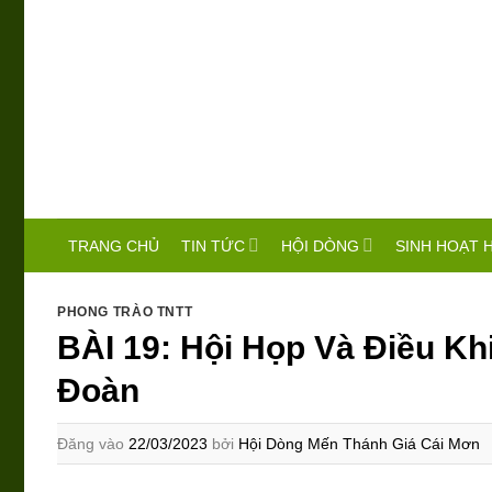
Bỏ
qua
nội
dung
TIN TỨC
HỘI DÒNG
SINH HOẠT 
TRANG CHỦ
PHONG TRÀO TNTT
BÀI 19: Hội Họp Và Điều Kh
Đoàn
Đăng vào
22/03/2023
bởi
Hội Dòng Mến Thánh Giá Cái Mơn