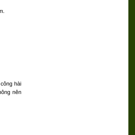
m.
 công hài
Không nên