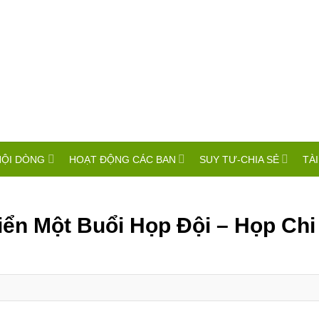
HỘI DÒNG
HOẠT ĐỘNG CÁC BAN
SUY TƯ-CHIA SẺ
TÀI
iển Một Buổi Họp Đội – Họp Chi