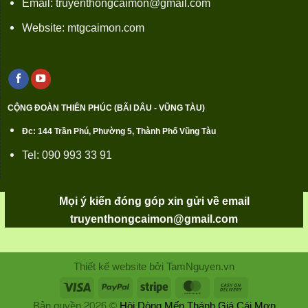
Email: truyenthongcaimon@gmail.com
Website: mtgcaimon.com
CỘNG ĐOÀN THIÊN PHÚC (BÃI DÂU - VŨNG TÀU)
Đc: 144 Trần Phú, Phường 5, Thành Phố Vũng Tàu
Tel: 090 993 33 91
Mọi ý kiến đóng góp xin gửi về email
truyenthongcaimon@gmail.com
Thiết kế website bởi TamNguyen.vn
Bản quyền 2026 ©
Hội Dòng Mến Thánh Giá Cái Mơn