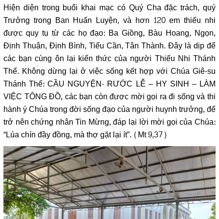
Hiện diện trong buổi khai mạc có Quý Cha đặc trách, quý
Trưởng trong Ban Huấn Luyện, và hơn 120 em thiếu nhi
được quy tụ từ các họ đạo: Ba Giồng, Bàu Hoang, Ngọn,
Định Thuận, Định Bình, Tiểu Cần, Tân Thành. Đây là dịp để
các bạn cùng ôn lại kiến thức của người Thiếu Nhi Thánh
Thể. Không dừng lại ở việc sống kết hợp với Chúa Giê-su
Thánh Thể: CẦU NGUYỆN- RƯỚC LỄ – HY SINH – LÀM
VIỆC TÔNG ĐỒ, các bạn còn được mời gọi ra đi sống và thi
hành ý Chúa trong đời sống đạo của người huynh trưởng, để
trở nên chứng nhân Tin Mừng, đáp lại lời mời gọi của Chúa:
“Lúa chín đầy đồng, mà thợ gặt lại ít”. (Mt 9,37)