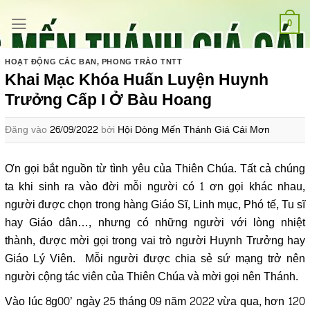
Bỏ
qua
0
nội
dung
HOẠT ĐỘNG CÁC BAN
,
PHONG TRÀO TNTT
Khai Mạc Khóa Huấn Luyện Huynh
Trưởng Cấp I Ở Bàu Hoang
Đăng vào
26/09/2022
bởi
Hội Dòng Mến Thánh Giá Cái Mơn
Ơn gọi bắt nguồn từ tình yêu của Thiên Chúa. Tất cả chúng
ta khi sinh ra vào đời mỗi người có 1 ơn gọi khác nhau,
người được chọn trong hàng Giáo Sĩ, Linh mục, Phó tế, Tu sĩ
hay Giáo dân…, nhưng có những người với lòng nhiệt
thành, được mời gọi trong vai trò người Huynh Trưởng hay
Giáo Lý Viên. Mỗi người được chia sẻ sứ mạng trở nên
người cộng tác viên của Thiên Chúa và mời gọi nên Thánh.
Vào lúc 8g00’ ngày 25 tháng 09 năm 2022 vừa qua, hơn 120