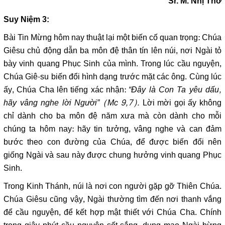
Sr. M. Nhị Thơ
Suy Niệm 3:
Bài Tin Mừng hôm nay thuật lại một biến cố quan trọng: Chúa
Giêsu chủ động dẫn ba môn đệ thân tín lên núi, nơi Ngài tỏ
bày vinh quang Phục Sinh của mình. Trong lúc cầu nguyện,
Chúa Giê-su biến đổi hình dạng trước mặt các ông. Cùng lúc
ấy, Chúa Cha lên tiếng xác nhận:
“Đây là Con Ta yêu dấu,
hãy vâng nghe lời Người” (Mc 9,7).
Lời mời gọi ấy không
chỉ dành cho ba môn đệ năm xưa mà còn dành cho mỗi
chúng ta hôm nay: hãy tin tưởng, vâng nghe và can đảm
bước theo con đường của Chúa, để được biến đổi nên
giống Ngài và sau này được chung hưởng vinh quang Phục
Sinh.
Trong Kinh Thánh, núi là nơi con người gặp gỡ Thiên Chúa.
Chúa Giêsu cũng vậy, Ngài thường tìm đến nơi thanh vắng
để cầu nguyện, để kết hợp mật thiết với Chúa Cha. Chính