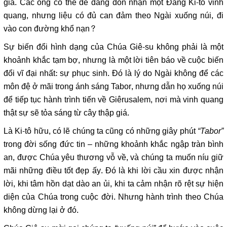
giá. Các ông có thể dễ dàng đón nhận một Đấng Ki-tô vinh
quang, nhưng liệu có đủ can đảm theo Ngài xuống núi, đi
vào con đường khổ nạn?
Sự biến đổi hình dạng của Chúa Giê-su không phải là một
khoảnh khắc tạm bợ, nhưng là một lời tiên báo về cuộc biến
đổi vĩ đại nhất: sự phục sinh. Đó là lý do Ngài không để các
môn đệ ở mãi trong ánh sáng Tabor, nhưng dẫn họ xuống núi
để tiếp tục hành trình tiến về Giêrusalem, nơi mà vinh quang
thật sự sẽ tỏa sáng từ cây thập giá.
Là Ki-tô hữu, có lẽ chúng ta cũng có những giây phút
“Tabor”
trong đời sống đức tin – những khoảnh khắc ngập tràn bình
an, được Chúa yêu thương vỗ về, và chúng ta muốn níu giữ
mãi những điều tốt đẹp ấy. Đó là khi lời cầu xin được nhận
lời, khi tâm hồn dạt dào an ủi, khi ta cảm nhận rõ rệt sự hiện
diện của Chúa trong cuộc đời. Nhưng hành trình theo Chúa
không dừng lại ở đó.