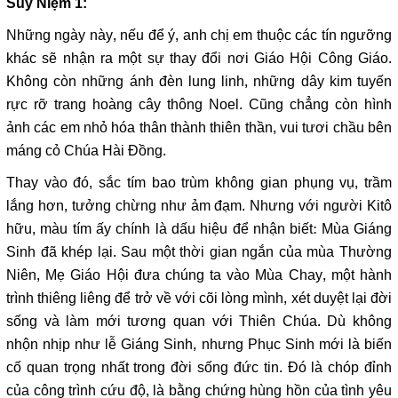
Suy Niệm 1:
Những ngày này, nếu để ý, anh chị em thuộc các tín ngưỡng
khác sẽ nhận ra một sự thay đổi nơi Giáo Hội Công Giáo.
Không còn những ánh đèn lung linh, những dây kim tuyến
rực rỡ trang hoàng cây thông Noel. Cũng chẳng còn hình
ảnh các em nhỏ hóa thân thành thiên thần, vui tươi chầu bên
máng cỏ Chúa Hài Đồng.
Thay vào đó, sắc tím bao trùm không gian phụng vụ, trầm
lắng hơn, tưởng chừng như ảm đạm. Nhưng với người Kitô
hữu, màu tím ấy chính là dấu hiệu để nhận biết: Mùa Giáng
Sinh đã khép lại. Sau một thời gian ngắn của mùa Thường
Niên, Mẹ Giáo Hội đưa chúng ta vào Mùa Chay, một hành
trình thiêng liêng để trở về với cõi lòng mình, xét duyệt lại đời
sống và làm mới tương quan với Thiên Chúa. Dù không
nhộn nhịp như lễ Giáng Sinh, nhưng Phục Sinh mới là biến
cố quan trọng nhất trong đời sống đức tin. Đó là chóp đỉnh
của công trình cứu độ, là bằng chứng hùng hồn của tình yêu