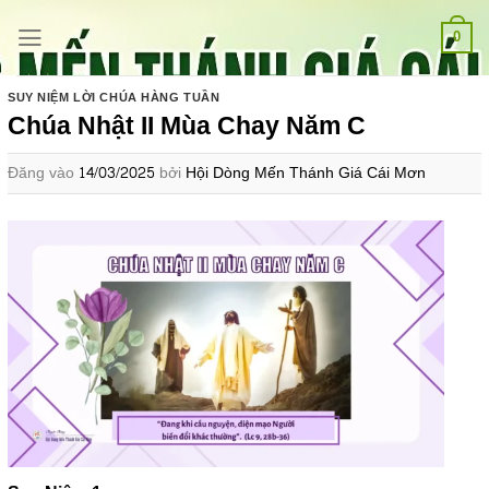
Bỏ
qua
0
nội
dung
SUY NIỆM LỜI CHÚA HÀNG TUẦN
Chúa Nhật II Mùa Chay Năm C
Đăng vào
14/03/2025
bởi
Hội Dòng Mến Thánh Giá Cái Mơn