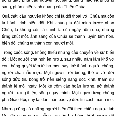
trong giây phút cầu nguyện sốt sắng, dung mạo Ngài bừng
sáng, phản chiếu vinh quang của Thiên Chúa.
Quả thật, cầu nguyện không chỉ là đối thoại với Chúa mà còn
là hành trình biến đổi. Khi chúng ta đặt mình trước nhan
Chúa, ta không còn là chính ta của ngày hôm qua, nhưng
từng chút một, ánh sáng của Chúa sẽ thanh luyện tâm hồn,
biến đổi chúng ta thành con người mới.
Trong cuộc sống, không thiếu những câu chuyện về sự biến
đổi: Một người cha nghiện rượu, sau nhiều năm làm khổ vợ
con, bỗng quyết tâm từ bỏ men say, trở thành người chồng,
người cha mẫu mực. Một người lười biếng, thờ ơ với đời
sống đức tin, bỗng trở nên siêng năng đọc kinh, tham dự
thánh lễ mỗi ngày. Một kẻ trộm cắp hoàn lương, trở thành
người lương thiện, sống ngay chính. Một người từng chống
phá Giáo Hội, nay lại dấn thân bảo vệ đức tin cách mạnh mẽ.
Nhưng cũng có những người biến đổi theo chiều ngược lại:
Một đứa con ngoan bỗng trở nên hư hỏng. Một người sốt