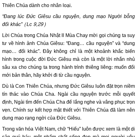
Thiên Chúa dành cho nhân loại.
“Đang lúc Đức Giêsu cầu nguyện, dung mạo Người bỗng
đổi khác” (Lc 9,29)
Lời Chúa trong Chúa Nhật II Mùa Chay mời gọi chúng ta suy
tư về hình ảnh Chúa Giêsu: “Đang… cầu nguyện” và “dung
mạo… đổi khác”. Đây không chỉ là một khoảnh khắc biến
hình trong cuộc đời Đức Giêsu mà còn là một lời nhắn nhủ
sâu xa cho chúng ta trong hành trình thiêng liêng: muốn đổi
mới bản thân, hãy khởi đi từ cầu nguyện.
Dù là Con Thiên Chúa, nhưng Đức Giêsu luôn đặt trọn niềm
tín thác vào Chúa Cha. Ngài cầu nguyện trước mỗi quyết
định, Ngài tìm đến Chúa Cha để lắng nghe và vâng phục trọn
vẹn. Chính sự kết hợp mật thiết với Thiên Chúa đã làm nên
dung mạo rạng ngời của Đức Giêsu.
Trong văn hóa Việt Nam, chữ “Hiếu” luôn được xem là một di
sản quý báu, một phẩm chất sống đẹp mà mọi người yêu