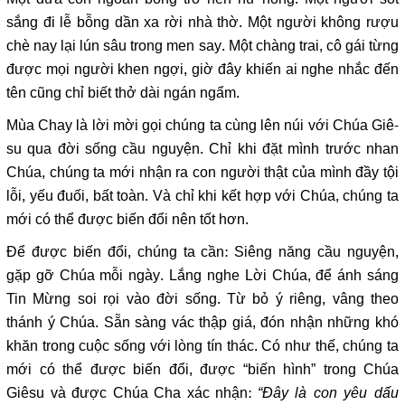
sắng đi lễ bỗng dần xa rời nhà thờ. Một người không rượu
chè nay lại lún sâu trong men say. Một chàng trai, cô gái từng
được mọi người khen ngợi, giờ đây khiến ai nghe nhắc đến
tên cũng chỉ biết thở dài ngán ngẩm.
Mùa Chay là lời mời gọi chúng ta cùng lên núi với Chúa Giê-
su qua đời sống cầu nguyện. Chỉ khi đặt mình trước nhan
Chúa, chúng ta mới nhận ra con người thật của mình đầy tội
lỗi, yếu đuối, bất toàn. Và chỉ khi kết hợp với Chúa, chúng ta
mới có thể được biến đổi nên tốt hơn.
Để được biến đổi, chúng ta cần: Siêng năng cầu nguyện,
gặp gỡ Chúa mỗi ngày. Lắng nghe Lời Chúa, để ánh sáng
Tin Mừng soi rọi vào đời sống. Từ bỏ ý riêng, vâng theo
thánh ý Chúa. Sẵn sàng vác thập giá, đón nhận những khó
khăn trong cuộc sống với lòng tín thác. Có như thế, chúng ta
mới có thể được biến đổi, được “biến hình” trong Chúa
Giêsu và được Chúa Cha xác nhận:
“Đây là con yêu dấu