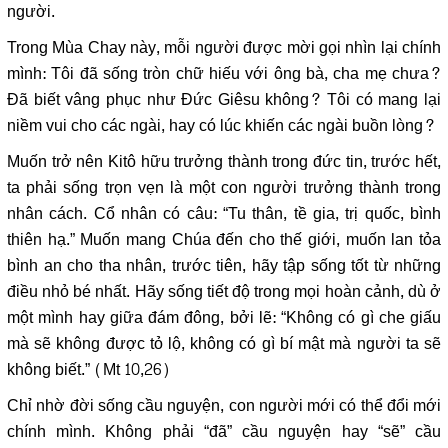
người.
Trong Mùa Chay này, mỗi người được mời gọi nhìn lại chính
mình: Tôi đã sống tròn chữ hiếu với ông bà, cha mẹ chưa?
Đã biết vâng phục như Đức Giêsu không? Tôi có mang lại
niềm vui cho các ngài, hay có lúc khiến các ngài buồn lòng?
Muốn trở nên Kitô hữu trưởng thành trong đức tin, trước hết,
ta phải sống trọn vẹn là một con người trưởng thành trong
nhân cách. Cổ nhân có câu: “Tu thân, tề gia, trị quốc, bình
thiên hạ.” Muốn mang Chúa đến cho thế giới, muốn lan tỏa
bình an cho tha nhân, trước tiên, hãy tập sống tốt từ những
điều nhỏ bé nhất. Hãy sống tiết độ trong mọi hoàn cảnh, dù ở
một mình hay giữa đám đông, bởi lẽ: “Không có gì che giấu
mà sẽ không được tỏ lộ, không có gì bí mật mà người ta sẽ
không biết.” (Mt 10,26)
Chỉ nhờ đời sống cầu nguyện, con người mới có thể đổi mới
chính mình. Không phải “đã” cầu nguyện hay “sẽ” cầu