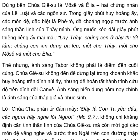
Đứng bên Chúa Giê-su là Môsê và Êlia – hai chứng nhân
của Lề Luật và các ngôn sứ. Trong giây phút huy hoàng ấy,
các môn đệ, đặc biệt là Phê-rô, đã choáng ngợp trước ánh
sáng thần linh của Thầy mình. Ông muốn kéo dài giây phút
thiêng liêng ấy mãi mãi
: “Lạy Thầy, chúng con ở đây thì tốt
lắm; chúng con xin dựng ba lều, một cho Thầy, một cho
Môsê và một cho Êlia.”
Thế nhưng, ánh sáng Tabor không phải là điểm đến cuối
cùng. Chúa Giê-su không đến để dừng lại trong khoảnh khắc
huy hoàng trên đỉnh núi ấy, nhưng để hoàn tất hành trình cứu
độ trên đỉnh đồi Canvê. Ánh sáng hiển dung hôm nay chính
là ánh sáng của thập giá và phục sinh.
Lời Chúa Cha phán từ đám mây:
“Đây là Con Ta yêu dấu,
các ngươi hãy nghe lời Người” (Mc 9,7)
, không chỉ khẳng
định căn tính thần linh của Chúa Giê-su mà còn mời gọi các
môn đệ vâng nghe và bước theo Ngài trên con đường thập