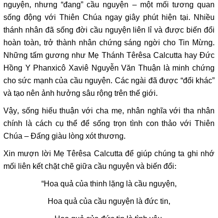
nguyện, nhưng “đang” cầu nguyện – một mối tương quan
sống động với Thiên Chúa ngay giây phút hiện tại. Nhiều
thánh nhân đã sống đời cầu nguyện liên lỉ và được biến đổi
hoàn toàn, trở thành nhân chứng sáng ngời cho Tin Mừng.
Những tấm gương như Mẹ Thánh Têrêsa Calcutta hay Đức
Hồng Y Phanxicô Xaviê Nguyễn Văn Thuận là minh chứng
cho sức mạnh của cầu nguyện. Các ngài đã được “đổi khác”
và tạo nên ảnh hưởng sâu rộng trên thế giới.
Vậy, sống hiếu thuận với cha mẹ, nhân nghĩa với tha nhân
chính là cách cụ thể để sống trọn tình con thảo với Thiên
Chúa – Đấng giàu lòng xót thương.
Xin mượn lời Mẹ Têrêsa Calcutta để giúp chúng ta ghi nhớ
mối liên kết chặt chẽ giữa cầu nguyện và biến đổi:
“Hoa quả của thinh lặng là cầu nguyện,
Hoa quả của cầu nguyện là đức tin,