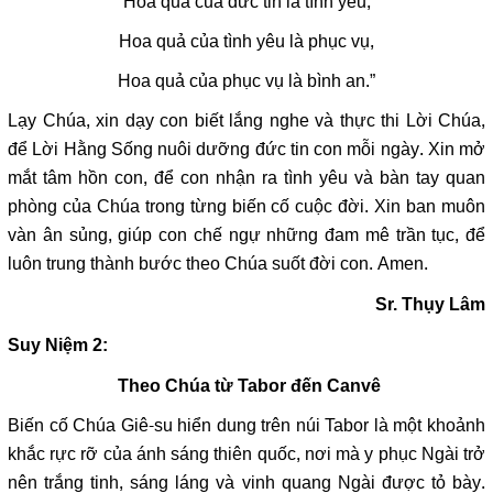
Hoa quả của đức tin là tình yêu,
Hoa quả của tình yêu là phục vụ,
Hoa quả của phục vụ là bình an.”
Lạy Chúa, xin dạy con biết lắng nghe và thực thi Lời Chúa,
để Lời Hằng Sống nuôi dưỡng đức tin con mỗi ngày. Xin mở
mắt tâm hồn con, để con nhận ra tình yêu và bàn tay quan
phòng của Chúa trong từng biến cố cuộc đời. Xin ban muôn
vàn ân sủng, giúp con chế ngự những đam mê trần tục, để
luôn trung thành bước theo Chúa suốt đời con. Amen.
Sr. Thụy Lâm
Suy Niệm 2:
Theo Chúa từ Tabor đến Canvê
Biến cố Chúa Giê-su hiển dung trên núi Tabor là một khoảnh
khắc rực rỡ của ánh sáng thiên quốc, nơi mà y phục Ngài trở
nên trắng tinh, sáng láng và vinh quang Ngài được tỏ bày.