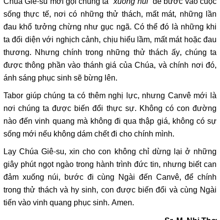
Chúa Giê-su mời gọi chúng ta
“xuống núi”
để bước vào cuộc
sống thực tế, nơi có những thử thách, mất mát, những lần
đau khổ tưởng chừng như gục ngã. Có thể đó là những khi
ta đối diện với nghịch cảnh, chịu hiểu lầm, mất mát hoặc đau
thương. Nhưng chính trong những thử thách ấy, chúng ta
được thông phần vào thánh giá của Chúa, và chính nơi đó,
ánh sáng phục sinh sẽ bừng lên.
Tabor giúp chúng ta có thêm nghị lực, nhưng Canvê mới là
nơi chúng ta được biến đổi thực sự. Không có con đường
nào đến vinh quang mà không đi qua thập giá, không có sự
sống mới nếu không dám chết đi cho chính mình.
Lạy Chúa Giê-su, xin cho con không chỉ dừng lại ở những
giây phút ngọt ngào trong hành trình đức tin, nhưng biết can
đảm xuống núi, bước đi cùng Ngài đến Canvê, để chính
trong thử thách và hy sinh, con được biến đổi và cùng Ngài
tiến vào vinh quang phục sinh. Amen.