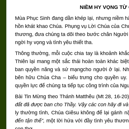
NIỀM HY VỌNG TỪ
Mùa Phục Sinh đang dần khép lại, nhưng niềm h
hồn khát khao Chúa. Phụng vụ Lời Chúa của Chú
thương, đưa chúng ta dõi theo bước chân Người 
ngời hy vọng và tình yêu thiết tha.
Thông thường, mỗi cuộc chia tay là khoảnh kh
Thiên lại mang một sắc thái hoàn toàn khác biệ
ban quyền năng và sứ mạngcho người ở lại. Như
bên hữu Chúa Cha – biểu trưng cho quyền uy. 
quyền lực để chúng ta tiếp tục công trình của Ngư
Bài Tin Mừng theo Thánh Matthêu (Mt 28, 16-20)
đất đã được ban cho Thầy. Vậy các con hãy đi v
ly thường tình, Chúa Giêsu không để lại gánh 
đến tận thế”,
một lời hứa với đầy tình yêu thươ
con thơ.