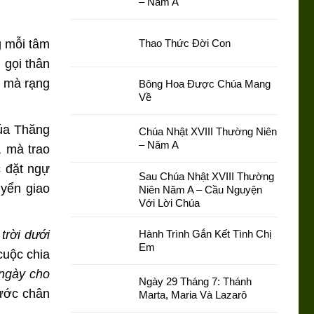
– Năm A
g mỗi tâm
Thao Thức Đời Con
 gọi thân
, mà rạng
Bông Hoa Được Chúa Mang
Về
úa Thăng
Chúa Nhật XVIII Thường Niên
– Năm A
, mà trao
c đặt ngự
Sau Chúa Nhật XVIII Thường
yển giao
Niên Năm A – Cầu Nguyện
Với Lời Chúa
trời dưới
Hành Trình Gắn Kết Tình Chị
Em
cuộc chia
ngày cho
Ngày 29 Tháng 7: Thánh
bước chân
Marta, Maria Và Lazarô