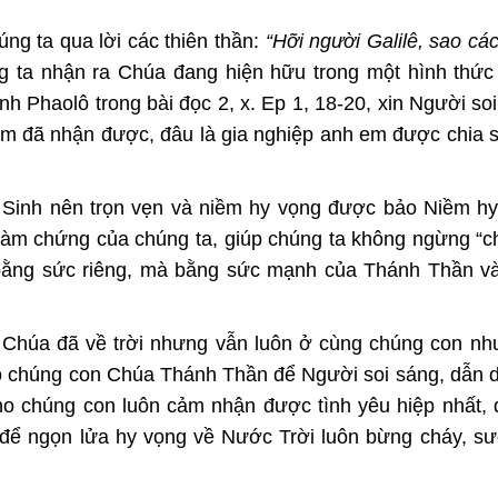
ng ta qua lời các thiên thần:
“Hỡi người Galilê, sao cá
ng ta nhận ra Chúa đang hiện hữu trong một hình thứ
 Phaolô trong bài đọc 2, x. Ep 1, 18-20, xin Người so
em đã nhận được, đâu là gia nghiệp anh em được chia s
Sinh nên trọn vẹn và niềm hy vọng được bảo Niềm hy
làm chứng của chúng ta, giúp chúng ta không ngừng “c
bằng sức riêng, mà bằng sức mạnh của Thánh Thần và
húa đã về trời nhưng vẫn luôn ở cùng chúng con như
ho chúng con Chúa Thánh Thần để Người soi sáng, dẫn 
ho chúng con luôn cảm nhận được tình yêu hiệp nhất,
để ngọn lửa hy vọng về Nước Trời luôn bừng cháy, s