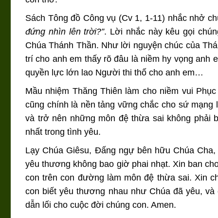
Sách Tông đồ Công vụ (Cv 1, 1-11) nhắc nhở chú
đứng nhìn lên trời?”
. Lời nhắc này kêu gọi chú
Chúa Thánh Thần. Như lời nguyện chúc của Thánh
trí cho anh em thấy rõ đâu là niềm hy vọng anh 
quyền lực lớn lao Người thi thố cho anh em…
Mầu nhiệm Thăng Thiên làm cho niềm vui Phục 
cũng chính là nền tảng vững chắc cho sứ mạng 
và trở nên những môn đệ thừa sai không phải 
nhất trong tình yêu.
Lạy Chúa Giêsu, Đấng ngự bên hữu Chúa Cha, C
yêu thương không bao giờ phai nhạt. Xin ban c
con trên con đường làm môn đệ thừa sai. Xin c
con biết yêu thương nhau như Chúa đã yêu, và 
dẫn lối cho cuộc đời chúng con. Amen.