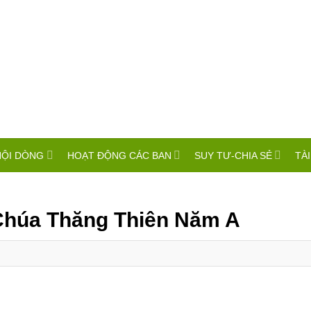
HỘI DÒNG
HOẠT ĐỘNG CÁC BAN
SUY TƯ-CHIA SẺ
TÀI
 Chúa Thăng Thiên Năm A