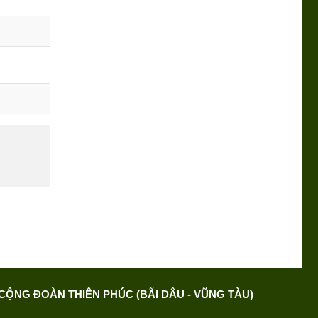
CỘNG ĐOÀN THIÊN PHÚC (BÃI DÂU - VŨNG TÀU)