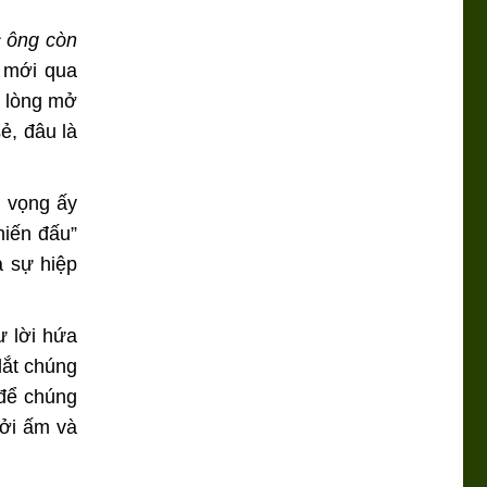
c ông còn
c mới qua
i lòng mở
ẻ, đâu là
 vọng ấy
hiến đấu”
 sự hiệp
 lời hứa
dắt chúng
 để chúng
ưởi ấm và