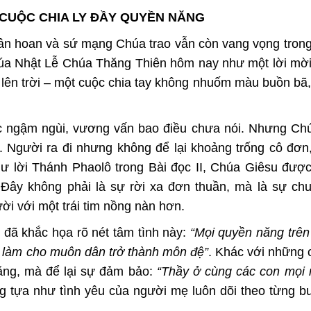
 CUỘC CHIA LY ĐẦY QUYỀN NĂNG
ân hoan và sứ mạng Chúa trao vẫn còn vang vọng tron
a Nhật Lễ Chúa Thăng Thiên hôm nay như một lời mời
lên trời – một cuộc chia tay không nhuốm màu buồn bã
ắc ngậm ngùi, vương vấn bao điều chưa nói. Nhưng Ch
t. Người ra đi nhưng không để lại khoảng trống cô đơn
 lời Thánh Phaolô trong Bài đọc II, Chúa Giêsu đượ
Đây không phải là sự rời xa đơn thuần, mà là sự chu
ời với một trái tim nồng nàn hơn.
 đã khắc họa rõ nét tâm tình này:
“Mọi quyền năng trên 
à làm cho muôn dân trở thành môn đệ”
. Khác với những 
nặng, mà để lại sự đảm bảo:
“Thầy ở cùng các con mọi 
ng tựa như tình yêu của người mẹ luôn dõi theo từng 