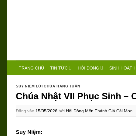
Bỏ
qua
nội
dung
TIN TỨC
HỘI DÒNG
SINH HOẠT 
TRANG CHỦ
SUY NIỆM LỜI CHÚA HÀNG TUẦN
Chúa Nhật VII Phục Sinh –
Đăng vào
15/05/2026
bởi
Hội Dòng Mến Thánh Giá Cái Mơn
Suy Niệm: