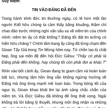
Suy Niệm:
TIN VÀO ĐẤNG ĐÃ ĐẾN
Trong hành trình đức tin thường ngày, có lẽ hơn một lần
người Kitô hữu chúng ta cảm thấy bâng khuâng, thậm chí
chao đảo trước những nghi vấn sâu xa về niềm tin của chính
mình: niềm tin ấy có thật không? Đấng tôi đặt tin tưởng có
hiện hữu chăng? Chính tâm trạng ấy cũng đã từng chạm đến
Gioan Tẩy Giả trong Tin Mừng hôm nay. Từ chốn lao tù chật
hẹp, ông sai môn đệ đến hỏi Đức Giêsu: “
Thầy có phải là
Đấng phải đến không, hay chúng tôi còn phải đợi ai khác?”
Nhìn vào bối cảnh ấy, Gioan đang bị giam cầm và hoàn toàn
bất lực, nhưng tâm hồn ông vẫn không ngừng hướng về
Đấng mà ông từng mạnh mẽ loan báo. Trong bóng tối của
ngục tù, Gioan khao khát tìm lại ánh sáng chắc chắn của
niềm tin. Và Đức Giêsu đã không để ông thất vọng. Ngài
không trả lời bằng lý thuyết, nhưng mời ông nhận ra những