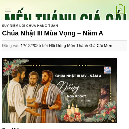
Bỏ
qua
0
nội
dung
SUY NIỆM LỜI CHÚA HÀNG TUẦN
Chúa Nhật III Mùa Vọng – Năm A
Đăng vào
12/12/2025
bởi
Hội Dòng Mến Thánh Giá Cái Mơn