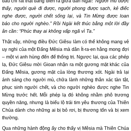
dấu chỉ rất thật đang diễn ra giữa dân Ngài:
“Người mù được
thấy, người què đi được, người phong được sạch, kẻ điếc
nghe được, người chết sống lại, và Tin Mừng được loan
báo cho người nghèo.” Rồi Ngài kết thúc bằng một lời đầy
ân cần: “Phúc thay ai không vấp ngã vì Ta.”
Thật vậy, những điều Đức Giêsu làm có thể không mang vẻ
uy nghi của một Đấng Mêsia mà dân Ít-ra-en hằng mong đợi
– một vị anh hùng đến để thống trị. Ngược lại, qua các phép
lạ, Đức Giêsu mời Gioan nhận ra một gương mặt khác của
Đấng Mêsia, gương mặt của lòng thương xót. Ngài trả lại
ánh sáng cho người mù, chữa lành những thân xác tàn tật,
phục sinh người chết, và cho người nghèo được nghe Tin
Mừng trước hết. Mỗi phép lạ đó không nhằm phô trương
quyền năng, nhưng là biểu lộ trái tim yêu thương của Thiên
Chúa dành cho những ai bị bỏ rơi, bị thương tổn và bị xem
thường.
Qua những hành động ấy cho thấy vị Mêsia mà Thiên Chúa