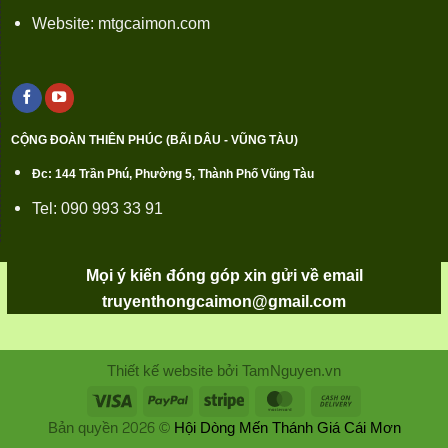
Website: mtgcaimon.com
CỘNG ĐOÀN THIÊN PHÚC (BÃI DÂU - VŨNG TÀU)
Đc: 144 Trần Phú, Phường 5, Thành Phố Vũng Tàu
Tel: 090 993 33 91
Mọi ý kiến đóng góp xin gửi về email
truyenthongcaimon@gmail.com
Thiết kế website bởi TamNguyen.vn
Bản quyền 2026 ©
Hội Dòng Mến Thánh Giá Cái Mơn