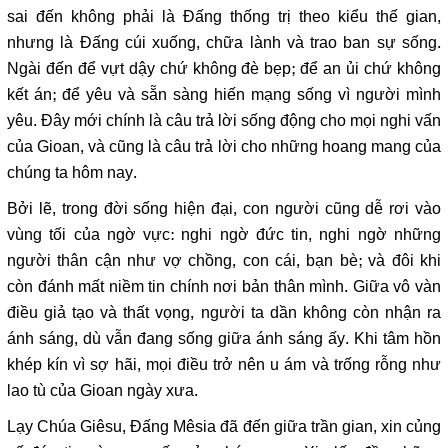
sai đến không phải là Đấng thống trị theo kiểu thế gian,
nhưng là Đấng cúi xuống, chữa lành và trao ban sự sống.
Ngài đến để vựt dậy chứ không đè bẹp; để an ủi chứ không
kết án; để yêu và sẵn sàng hiến mạng sống vì người mình
yêu. Đây mới chính là câu trả lời sống động cho mọi nghi vấn
của Gioan, và cũng là câu trả lời cho những hoang mang của
chúng ta hôm nay.
Bởi lẽ, trong đời sống hiện đại, con người cũng dễ rơi vào
vùng tối của ngờ vực: nghi ngờ đức tin, nghi ngờ những
người thân cận như vợ chồng, con cái, bạn bè; và đôi khi
còn đánh mất niềm tin chính nơi bản thân mình. Giữa vô vàn
điều giả tạo và thất vọng, người ta dần không còn nhận ra
ánh sáng, dù vẫn đang sống giữa ánh sáng ấy. Khi tâm hồn
khép kín vì sợ hãi, mọi điều trở nên u ám và trống rỗng như
lao tù của Gioan ngày xưa.
Lạy Chúa Giêsu, Đấng Mêsia đã đến giữa trần gian, xin củng