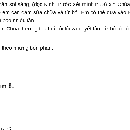
ần soi sáng, (đọc Kinh Trước Xét mình.tr.63) xin Chú
giúp em can đảm sửa chữa và từ bỏ. Em có thể dựa và
 bao nhiêu lần.
in Chúa thương tha thứ tội lỗi và quyết tâm từ bỏ tội lỗ
ét theo những bổn phận.
em lễ..
ách đất …