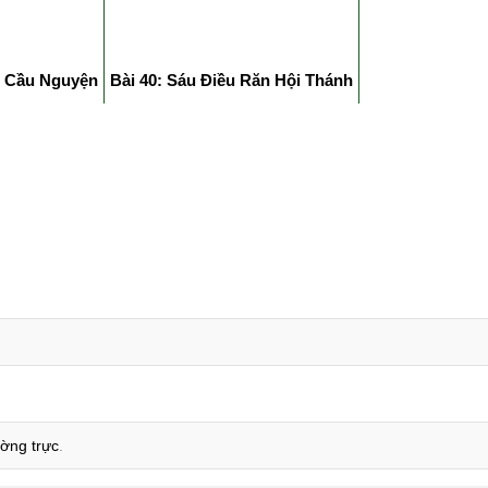
g Cầu Nguyện
Bài 40: Sáu Điều Răn Hội Thánh
ường trực
.