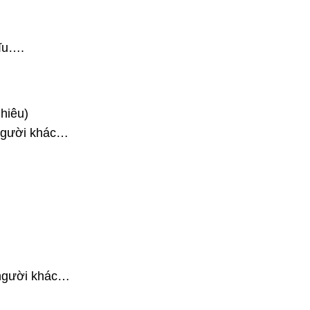
tĩu….
hiêu)
 người khác…
 người khác…