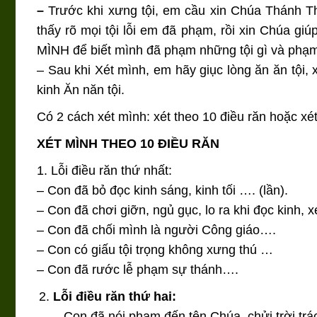
–
Trước khi xưng tội, em cầu xin Chúa Thánh Th
thấy rõ mọi tội lỗi em đã phạm, rồi xin Chúa 
MÌNH để biết mình đã phạm những tội gì và phạm
– Sau khi Xét mình, em hãy giục lòng ăn ăn tội, x
kinh Ăn năn tội.
Có 2 cách xét mình: xét theo 10 điều răn hoặc x
XÉT MÌNH THEO 10 ĐIỀU RĂN
1. Lỗi điều răn thứ nhất:
– Con đã bỏ đọc kinh sáng, kinh tối …. (lần).
– Con đã chơi giỡn, ngủ gục, lo ra khi đọc kinh, x
– Con đã chối mình là người Công giáo….
– Con có giấu tội trọng không xưng thú …
– Con đã rước lễ phạm sự thánh….
Lỗi điều răn thứ hai:
– Con đã nói phạm đến tên Chúa, chửi trời tr