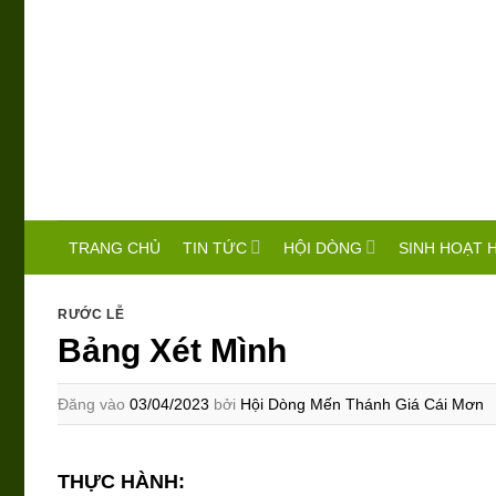
Bỏ
qua
nội
dung
TIN TỨC
HỘI DÒNG
SINH HOẠT 
TRANG CHỦ
RƯỚC LỄ
Bảng Xét Mình
Đăng vào
03/04/2023
bởi
Hội Dòng Mến Thánh Giá Cái Mơn
THỰC HÀNH: