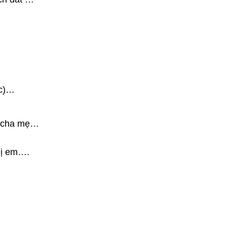
ộc)…
à, cha mẹ…
hị em….