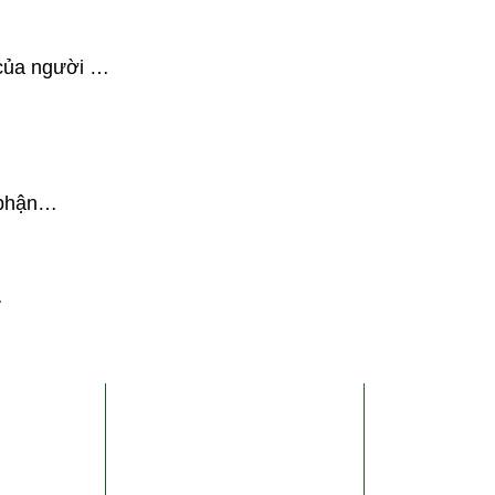
 của người …
n phận…
…