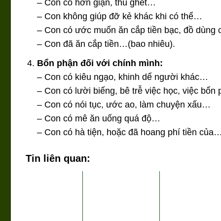
– Con có hờn giận, thù ghét…
– Con không giúp đỡ kẻ khác khi có thể…
– Con có ước muốn ăn cắp tiền bạc, đồ dùng
– Con đã ăn cắp tiền…(bao nhiêu).
Bổn phận đối với chính mình:
– Con có kiêu ngạo, khinh dể người khác…
– Con có lười biếng, bê trễ việc học, việc bổ
– Con có nói tục, ước ao, làm chuyện xấu…
– Con có mê ăn uống quá độ…
– Con có hà tiện, hoặc đã hoang phí tiền của
Tin liên quan: