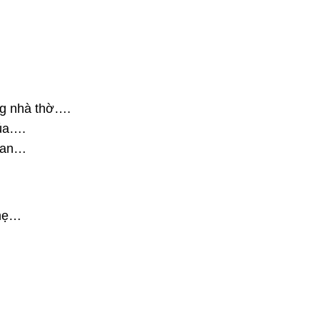
ong nhà thờ….
húa….
gian…
 mẹ…