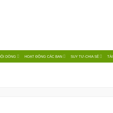
HỘI DÒNG
HOẠT ĐỘNG CÁC BAN
SUY TƯ-CHIA SẺ
TÀI