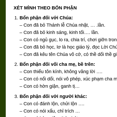
XÉT MÌNH THEO BỔN PHẬN
Bổn phận đối với Chúa:
– Con đã bỏ Thánh lễ Chúa nhật, … .lần.
– Con đã bỏ kinh sáng, kinh tối…. lần.
– Con có ngủ gục, lo ra, chia trí, chơi giỡn tr
– Con đã bỏ học, lơ là học giáo lý, đọc Lời C
– Con đã kêu tên Chúa vô cớ, có thề dối thề 
Bổn phận đối vối cha mẹ, bề trên:
– Con thiếu tôn kính, không vâng lời ….
– Con có nối dối, nói vô phép, xúc phạm cha
– Con có hờn giận, ganh tị…
Bổn phận đối với người khác:
– Con có đánh lộn, chửi lộn ….
– Con có nói xấu, chỉ trích …