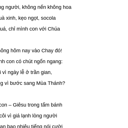
g người, không nến không hoa
à xinh, kẹo ngọt, socola
uá, chỉ mình con với Chúa
không hôm nay vào Chay đó!
nh con có chút ngổn ngang:
 vì ngày lễ ở trần gian,
ng vì bước sang Mùa Thánh?
con – Giêsu trong tấm bánh
ôi vì giá lạnh lòng người
ian bao nhiêu tiếng nói cười