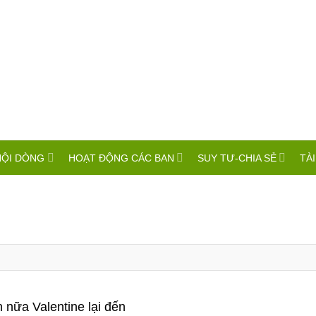
HỘI DÒNG
HOẠT ĐỘNG CÁC BAN
SUY TƯ-CHIA SẺ
TÀI
n nữa Valentine lại đến