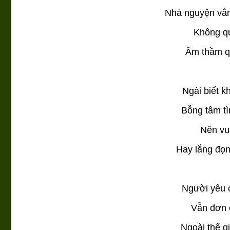
Nhà nguyện vắn
Không qu
Âm thầm q
Ngài biết 
Bỗng tâm tì
Nên vui
Hay lắng đọ
Người yêu 
Vẫn đơn c
Ngoài thế g