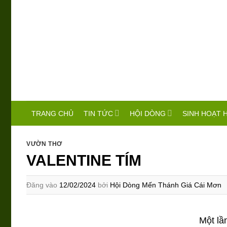
Bỏ
qua
nội
dung
TIN TỨC
HỘI DÒNG
SINH HOẠT 
TRANG CHỦ
VƯỜN THƠ
VALENTINE TÍM
Đăng vào
12/02/2024
bởi
Hội Dòng Mến Thánh Giá Cái Mơn
Một lầ