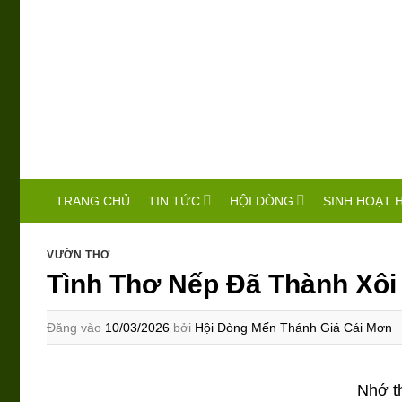
Bỏ
qua
nội
dung
TIN TỨC
HỘI DÒNG
SINH HOẠT 
TRANG CHỦ
VƯỜN THƠ
Tình Thơ Nếp Đã Thành Xôi
Đăng vào
10/03/2026
bởi
Hội Dòng Mến Thánh Giá Cái Mơn
Nhớ t