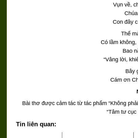
Vụn về, ch
Chúa 
Con đây c
Thế mà
Có lầm không,
Bao n
“Vâng lời, khi
Bây g
Cám ơn Chú
Bài thơ được cảm tác từ tác phẩm “Không phải
“Tâm tư cục 
Tin liên quan: