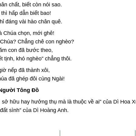
ân chất, biết còn nói sao.
thì hấp dẫn biết bao!
hỉ đáng vài hào chân quê.
 Chúa chọn, mới ghê!
 Chúa? Chẳng chê con nghèo?
ăm con đã bước theo,
ết tịnh, khó nghèo” chẳng thôi.
iờ nếp đã thành xôi,
a đã ghép đôi cùng Ngài!
Người Tông Đồ
 sở hữu hay hưởng thụ mà là thuộc về ai” của Dì Hoa 
đất sình” của Dì Hoàng Anh.