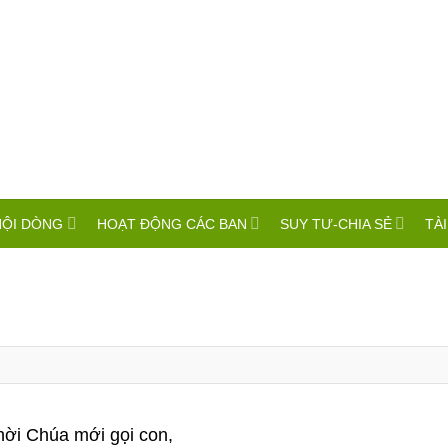
HỘI DÒNG
HOẠT ĐỘNG CÁC BAN
SUY TƯ-CHIA SẺ
TÀI
hời Chúa mới gọi con,