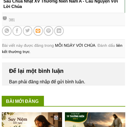
Sau Chúa Nhật XV Thường Niên Năm A - Cầu Nguyện Với
Lời Chúa
381
Bài viết này được đăng trong
MỖI NGÀY VỚI CHÚA
. Đánh dấu
liên
kết thường trực
.
Để lại một bình luận
Bạn phải
đăng nhập
để gửi bình luận.
BÀI MỚI ĐĂNG