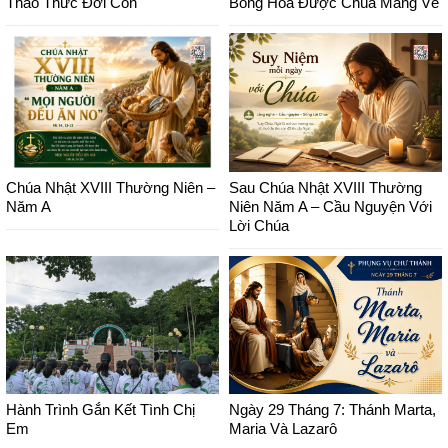
Thao Thức Đời Con
Bông Hoa Được Chúa Mang Về
Chúa Nhật XVIII Thường Niên –
Sau Chúa Nhật XVIII Thường
Năm A
Niên Năm A – Cầu Nguyện Với
Lời Chúa
Hành Trình Gắn Kết Tình Chị
Ngày 29 Tháng 7: Thánh Marta,
Em
Maria Và Lazarô