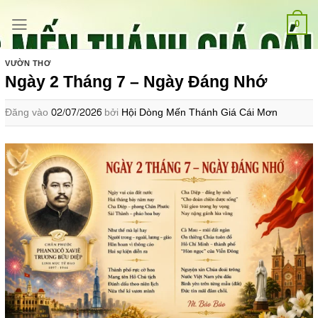
Bỏ
qua
0
nội
dung
VƯỜN THƠ
Ngày 2 Tháng 7 – Ngày Đáng Nhớ
Đăng vào
02/07/2026
bởi
Hội Dòng Mến Thánh Giá Cái Mơn