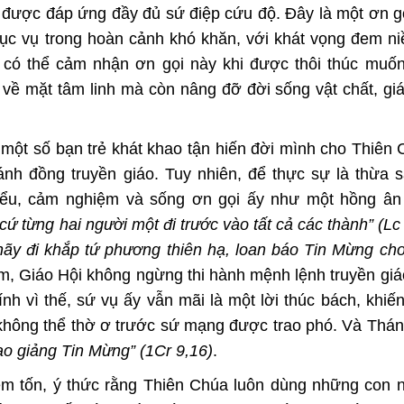
 được đáp ứng đầy đủ sứ điệp cứu độ. Đây là một ơn gọ
hục vụ trong hoàn cảnh khó khăn, với khát vọng đem ni
 có thể cảm nhận ơn gọi này khi được thôi thúc muốn
về mặt tâm linh mà còn nâng đỡ đời sống vật chất, gi
một số bạn trẻ khát khao tận hiến đời mình cho Thiên 
nh đồng truyền giáo. Tuy nhiên, để thực sự là thừa s
iểu, cảm nghiệm và sống ơn gọi ấy như một hồng ân 
“cứ từng hai người một đi trước vào tất cả các thành” (Lc
 hãy đi khắp tứ phương thiên hạ, loan báo Tin Mừng cho
m, Giáo Hội không ngừng thi hành mệnh lệnh truyền giá
ính vì thế, sứ vụ ấy vẫn mãi là một lời thúc bách, khiế
o không thể thờ ơ trước sứ mạng được trao phó. Và Thá
rao giảng Tin Mừng” (1Cr 9,16)
.
êm tốn, ý thức rằng Thiên Chúa luôn dùng những con 