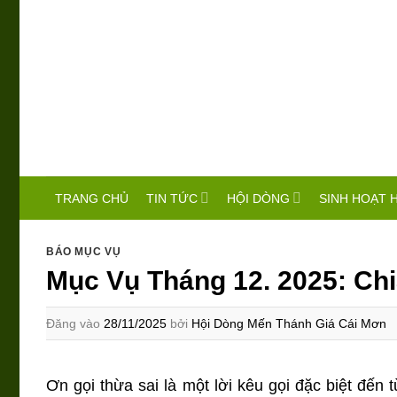
Bỏ
qua
nội
dung
TIN TỨC
HỘI DÒNG
SINH HOẠT 
TRANG CHỦ
BÁO MỤC VỤ
Mục Vụ Tháng 12. 2025: Ch
Đăng vào
28/11/2025
bởi
Hội Dòng Mến Thánh Giá Cái Mơn
Ơn gọi thừa sai là một lời kêu gọi đặc biệt đến