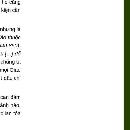
, họ càng
 kiện cần
 nhưng là
iáo thuộc
849-850)
.
au […] để
 chúng ta
 mọi Giáo
t dấu chỉ
ự can đảm
cảnh nào,
c lan tỏa