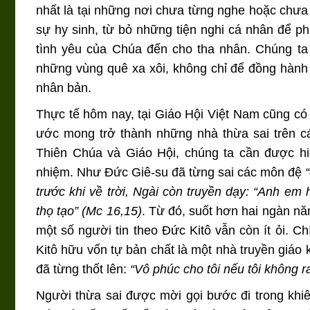
nhất là tại những nơi chưa từng nghe hoặc chưa
sự hy sinh, từ bỏ những tiện nghi cá nhân để p
tình yêu của Chúa đến cho tha nhân. Chúng ta
những vùng quê xa xôi, không chỉ để đồng hành 
nhân bản.
Thực tế hôm nay, tại Giáo Hội Việt Nam cũng có 
ước mong trở thành những nhà thừa sai trên cá
Thiên Chúa và Giáo Hội, chúng ta cần được h
nhiệm. Như Đức Giê-su đã từng sai các môn đệ
trước khi về trời, Ngài còn truyền dạy: “Anh em
thọ tạo” (Mc 16,15)
. Từ đó, suốt hơn hai ngàn nă
một số người tin theo Đức Kitô vẫn còn ít ỏi. Ch
Kitô hữu vốn tự bản chất là một nhà truyền giá
đã từng thốt lên:
“Vô phúc cho tôi nếu tôi không 
Người thừa sai được mời gọi bước đi trong khi