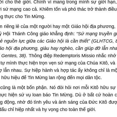
ời cho thế giới. Chính vì mang trong mình sự giới hạn
i sứ mạng cao cả. Khiêm tốn và phó thác trở thành điều
ung thực cho Tin Mừng.
m riêng lẻ của một người hay một Giáo hội địa phương,
lý Hội Thánh Công giáo khẳng định:
“Sứ mạng truyền g
sẻ nguồn lực giữa các Giáo hội là cần thiết” (GLHTCG, 
áo hội địa phương, giàu hay nghèo, cần giúp đỡ lẫn nh
 Gentes, 38)
. Thông điệp Redemptoris Missio nhắc nhớ
 tự mình thực hiện trọn vẹn sứ mạng của Chúa Kitô, và
rợ lẫn nhau. Sự hiệp hành và hợp tác ấy không chỉ là mộ
ế hữu hiệu để Tin Mừng lan rộng đến mọi dân tộc.
 cũng là một bổn phận. Nó đòi hỏi nơi mỗi Kitô hữu s
thực hiện sứ vụ loan báo Tin Mừng. Dù ở bất cứ hoàn 
g động, nhờ đó tình yêu và ánh sáng của Đức Kitô đượ
u chỉ hiệp nhất và hy vọng cho toàn thế giới.