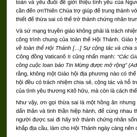
toàn và yếu đuối để giới thiệu tình yêu của Ngư
cần đến ơnThiên Chúa trợ giúp để trung thành vớ
thiết để thừa sai có thể trở thành chứng nhân tr
Và sứ mạng truyền giáo không phải là trách nhiệ
công trình chung của toàn thể Hội Thánh. Giáo 
về toàn thể Hội Thánh […] Sự cộng tác và chia 
Công đồng Vaticanô II cũng nhấn mạnh:
“Các Gi
công cuộc loan báo Tin Mừng được mở rộng” (Ad
rằng, không một Giáo hội địa phương nào có thể
hội đều có trách nhiệm chia sẻ, cộng tác và hỗ t
của tình yêu thương Kitô hữu, mà còn là cách th
Như vậy, ơn gọi thừa sai là một hồng ân nhưng
dấn thân và tinh thần hiệp hành, để cùng nhau 
người được sai đi hãy trở thành chứng nhân sốn
khắp địa cầu, làm cho Hội Thánh ngày càng nên dấ