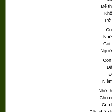
Để th
Khô
Trở
Co
Nhờ
Gọi 
Người
Con
Đã
Đ
Niềm
Nhờ th
Cho c
Con 
Cây chữa l