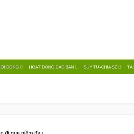
HỘI DÒNG
HOẠT ĐỘNG CÁC BAN
SUY TƯ-CHIA SẺ
TÀI
n đi qua niềm đau