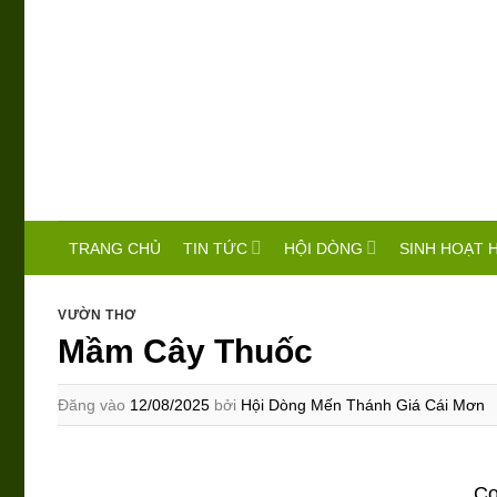
Bỏ
qua
nội
dung
TIN TỨC
HỘI DÒNG
SINH HOẠT 
TRANG CHỦ
VƯỜN THƠ
Mầm Cây Thuốc
Đăng vào
12/08/2025
bởi
Hội Dòng Mến Thánh Giá Cái Mơn
Co