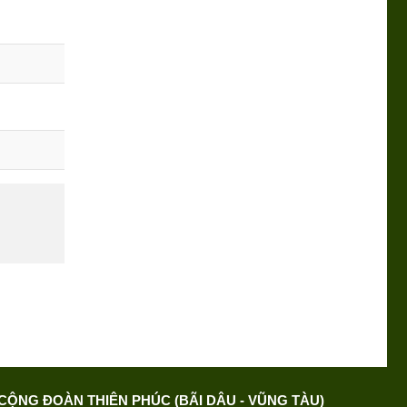
CỘNG ĐOÀN THIÊN PHÚC (BÃI DÂU - VŨNG TÀU)