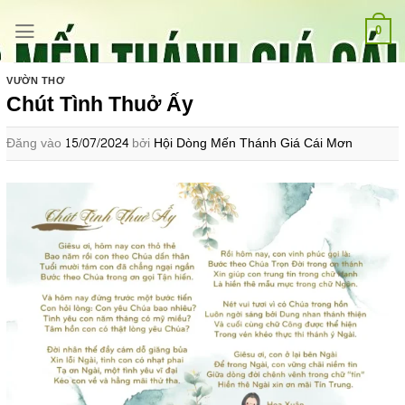
Bỏ
qua
0
nội
dung
VƯỜN THƠ
Chút Tình Thuở Ấy
Đăng vào
15/07/2024
bởi
Hội Dòng Mến Thánh Giá Cái Mơn