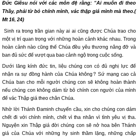
Đức Giêsu nói với các môn đệ rằng: “Ai muốn đi theo
Thầy, phải từ bỏ chính mình, vác thập giá mình mà theo.
(
Mt 16, 24)
Sinh ra trong trần gian này ai ai cũng được Chúa trao cho
một vị trí quan trọng với những hoàn cảnh khác nhau. Trong
hoàn cảnh nào cũng thế Chúa đều yêu thương nâng đỡ và
ban đủ sức để vượt qua bao cảnh ngộ trong cuộc sống.
Dưới lăng kính đức tin, liệu chúng con có đủ nghị lực để
nhận ra sự đồng hành của Chúa không? Sứ mạng cao cả
Chúa ban cho mỗi người chúng con sẽ không hoàn thành
nếu chúng con không dám từ bỏ chính con người của mình
để vác Thập giá theo chân Chúa.
Nhờ lời Thánh Đaminh chuyển cầu, xin cho chúng con dám
chết đi với chính mình, chết vì tha nhân vì tình yêu vị tha.
Nguyện xin Thập giá đời chúng con sẽ nở hoa bên Thánh
giá của Chúa với những hy sinh thầm lặng, những chấp