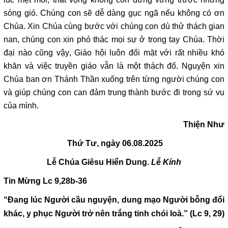
lúc mệt mỏi, thất vọng không còn đứng vững trước những
sóng gió. Chúng con sẽ dễ dàng gục ngã nếu không có ơn
Chúa. Xin Chúa cùng bước với chúng con dù thử thách gian
nan, chúng con xin phó thác mọi sự ở trong tay Chúa. Thời
đại nào cũng vậy, Giáo hội luôn đối mặt với rất nhiều khó
khăn và việc truyền giáo vẫn là một thách đố. Nguyện xin
Chúa ban ơn Thánh Thần xuống trên từng người chúng con
và giúp chúng con can đảm trung thành bước đi trong sứ vụ
của mình.
Thiện Như
Thứ Tư, ngày 06.08.2025
Lễ
Chúa Giêsu Hiển Dung
.
Lễ Kính
Tin Mừng
Lc 9,28b-36
“
Đang lúc Người cầu nguyện, dung mạo Người bỗng đổi
khác, y phục Người trở nên trắng tinh chói loà.
”
(Lc 9, 29)