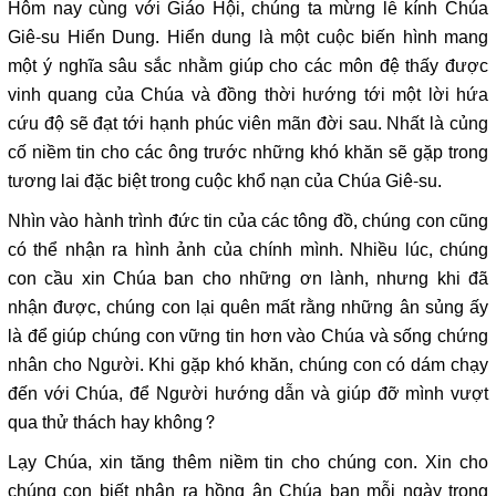
Hôm nay cùng với Giáo Hội, chúng ta mừng lễ kính Chúa
Giê-su Hiển Dung. Hiển dung là một cuộc biến hình mang
một ý nghĩa sâu sắc nhằm giúp cho các môn đệ thấy được
vinh quang của Chúa và đồng thời hướng tới một lời hứa
cứu độ sẽ đạt tới hạnh phúc viên mãn đời sau. Nhất là củng
cố niềm tin cho các ông trước những khó khăn sẽ gặp trong
tương lai đặc biệt trong cuộc khổ nạn của Chúa Giê-su.
Nhìn vào hành trình đức tin của các tông đồ, chúng con cũng
có thể nhận ra hình ảnh của chính mình. Nhiều lúc, chúng
con cầu xin Chúa ban cho những ơn lành, nhưng khi đã
nhận được, chúng con lại quên mất rằng những ân sủng ấy
là để giúp chúng con vững tin hơn vào Chúa và sống chứng
nhân cho Người. Khi gặp khó khăn, chúng con có dám chạy
đến với Chúa, để Người hướng dẫn và giúp đỡ mình vượt
qua thử thách hay không?
Lạy Chúa, xin tăng thêm niềm tin cho chúng con. Xin cho
chúng con biết nhận ra hồng ân Chúa ban mỗi ngày trong