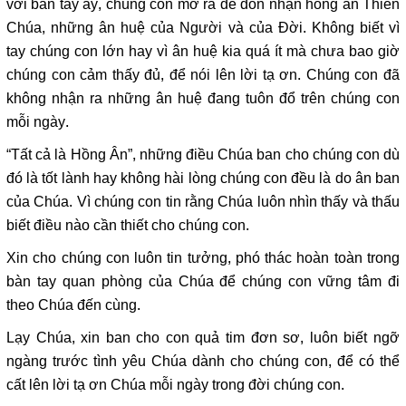
với bàn tay ấy, chúng con mở ra để đón nhận hồng ân Thiên
Chúa, những ân huệ của Người và của Đời. Không biết vì
tay chúng con lớn hay vì ân huệ kia quá ít mà chưa bao giờ
chúng con cảm thấy đủ, để nói lên lời tạ ơn. Chúng con đã
không nhận ra những ân huệ đang tuôn đổ trên chúng con
mỗi ngày.
“Tất cả là Hồng Ân”, những điều Chúa ban cho chúng con dù
đó là tốt lành hay không hài lòng chúng con đều là do ân ban
của Chúa. Vì chúng con tin rằng Chúa luôn nhìn thấy và thấu
biết điều nào cần thiết cho chúng con.
Xin cho chúng con luôn tin tưởng, phó thác hoàn toàn trong
bàn tay quan phòng của Chúa để chúng con vững tâm đi
theo Chúa đến cùng.
Lạy Chúa, xin ban cho con quả tim đơn sơ, luôn biết ngỡ
ngàng trước tình yêu Chúa dành cho chúng con, để có thể
cất lên lời tạ ơn Chúa mỗi ngày trong đời chúng con.