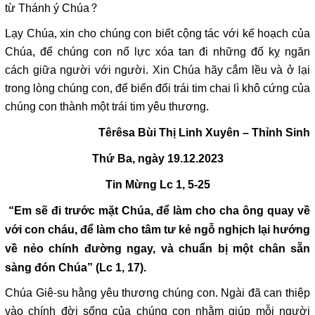
từ Thánh ý Chúa?
Lạy Chúa, xin cho chúng con biết cộng tác với kế hoạch của
Chúa, để chúng con nổ lực xóa tan đi những đố kỵ ngăn
cách giữa người với người. Xin Chúa hãy cắm lều và ở lại
trong lòng chúng con, để biến đổi trái tim chai lì khô cứng của
chúng con thành một trái tim yêu thương.
Têrêsa Bùi Thị Linh Xuyên – Thỉnh Sinh
Thứ Ba, ngày 19.12.2023
Tin Mừng Lc 1, 5-25
“Em sẽ đi trước mặt Chúa, để làm cho cha ông quay về
với con cháu, để làm cho tâm tư kẻ ngỗ nghịch lại hướng
về nẻo chính đường ngay, và chuẩn bị một chân sẵn
sàng đón Chúa” (Lc 1, 17).
Chúa Giê-su hằng yêu thương chúng con. Ngài đã can thiệp
vào chính đời sống của chúng con nhằm giúp mỗi người