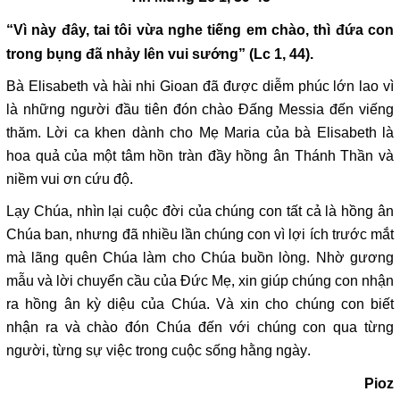
“Vì này đây, tai tôi vừa nghe tiếng em chào, thì đứa con
trong bụng đã nhảy lên vui sướng” (Lc 1, 44).
Bà Elisabeth và hài nhi Gioan đã được diễm phúc lớn lao vì
là những người đầu tiên đón chào Đấng Messia đến viếng
thăm. Lời ca khen dành cho Mẹ Maria của bà Elisabeth là
hoa quả của một tâm hồn tràn đầy hồng ân Thánh Thần và
niềm vui ơn cứu độ.
Lạy Chúa, nhìn lại cuộc đời của chúng con tất cả là hồng ân
Chúa ban, nhưng đã nhiều lần chúng con vì lợi ích trước mắt
mà lãng quên Chúa làm cho Chúa buồn lòng. Nhờ gương
mẫu và lời chuyển cầu của Đức Mẹ, xin giúp chúng con nhận
ra hồng ân kỳ diệu của Chúa. Và xin cho chúng con biết
nhận ra và chào đón Chúa đến với chúng con qua từng
người, từng sự việc trong cuộc sống hằng ngày.
Pioz