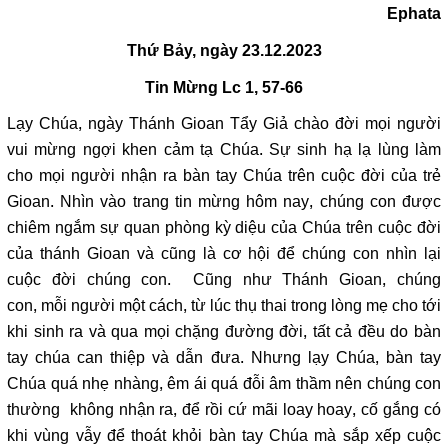
Ephata
Thứ Bảy, ngày 23.12.2023
Tin Mừng
Lc 1, 57-66
Lạy Chúa, ngày Thánh Gioan Tẩy Giả chào đời mọi người
vui mừng ngợi khen cảm tạ Chúa. Sự sinh hạ lạ lùng làm
cho mọi người nhận ra bàn tay Chúa trên cuộc đời của trẻ
Gioan. Nhìn vào trang tin mừng hôm nay, chúng con được
chiêm ngắm sự quan phòng kỳ diệu của Chúa trên cuộc đời
của thánh Gioan và cũng là cơ hội để chúng con nhìn lại
cuộc đời chúng con. Cũng như Thánh Gioan, chúng
con, mỗi người một cách, từ lúc thụ thai trong lòng mẹ cho tới
khi sinh ra và qua mọi chặng đường đời, tất cả đều do bàn
tay chúa can thiệp và dẫn đưa. Nhưng lạy Chúa, bàn tay
Chúa quá nhẹ nhàng, êm ái quá đỗi âm thầm nên chúng con
thường không nhận ra, để rồi cứ mãi loay hoay, cố gắng có
khi vùng vẫy để thoát khỏi bàn tay Chúa mà sắp xếp cuộc