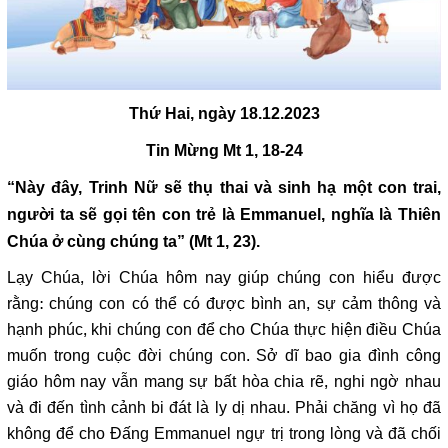
Thứ Hai, ngày 18.12.2023
Tin Mừng Mt 1, 18-24
“Này đây, Trinh Nữ sẽ thụ thai và sinh hạ một con trai,
người ta sẽ gọi tên con trẻ là Emmanuel, nghĩa là Thiên
Chúa ở cùng chúng ta” (Mt 1, 23).
Lạy Chúa, lời Chúa hôm nay giúp chúng con hiểu được
rằng: chúng con có thể có được bình an, sự cảm thông và
hạnh phúc, khi chúng con để cho Chúa thực hiện điều Chúa
muốn trong cuộc đời chúng con. Sở dĩ bao gia đình công
giáo hôm nay vẫn mang sự bất hòa chia rẽ, nghi ngờ nhau
và đi đến tình cảnh bi đát là ly dị nhau. Phải chăng vì họ đã
không để cho Đấng Emmanuel ngự trị trong lòng và đã chối