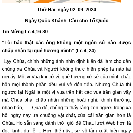
Thứ Hai, ngày 02. 09. 2024
Ngày Quốc Khánh. Cầu cho Tổ Quốc
Tin Mừng Lc 4,16-30
“Tôi bảo thật các ông không một ngôn sứ nào được
chấp nhận tại quê hương mình” (Lc 4, 24)
Lạy Chúa, chính những ánh nhìn định kiến đã làm cho dân
chúng xa Chúa và Người không thực hiện phép lạ nào tại
nơi ấy. Một vị Vua khi trở về quê hương xứ sở của mình chắc
hẳn mọi thành phần đều vui vẻ đón tiếp. Nhưng Chúa thì
ngược lại Ngài là một vị vua trên hết các vua trần gian vậy
mà Chúa phải chấp nhận những hoài nghi, khinh thường,
nhạo bán, … Qua đó, chúng ta thấy rằng con người trong xã
hội ngày nay ưa chuộng vật chất, của cải trần gian hơn là
Chúa. Họ sẵn sàng dành thời giờ để Chat, lướt Web hơn là
đọc kinh, dự lễ, …Hơn thế nữa, sự vô tâm xuất hiện ngay