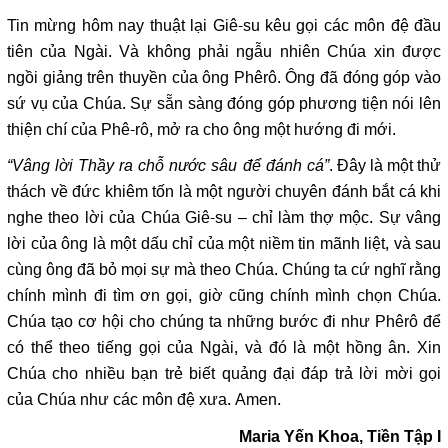
Tin mừng hôm nay thuật lại Giê-su kêu gọi các môn đệ đầu
tiên của Ngài. Và không phải ngẫu nhiên Chúa xin được
ngồi giảng trên thuyền của ông Phêrô. Ông đã đóng góp vào
sứ vụ của Chúa. Sự sẵn sàng đóng góp phương tiện nói lên
thiện chí của Phê-rô, mở ra cho ông một hướng đi mới.
“Vâng lời Thầy ra chỗ nước sâu để đánh cá”
. Đây là một thử
thách về đức khiêm tốn là một người chuyên đánh bắt cá khi
nghe theo lời của Chúa Giê-su – chỉ làm thợ mộc. Sự vâng
lời của ông là một dấu chỉ của một niềm tin mãnh liệt, và sau
cùng ông đã bỏ mọi sự mà theo Chúa. Chúng ta cứ nghĩ rằng
chính mình đi tìm ơn gọi, giờ cũng chính mình chọn Chúa.
Chúa tạo cơ hội cho chúng ta những bước đi như Phêrô để
có thể theo tiếng gọi của Ngài, và đó là một hồng ân. Xin
Chúa cho nhiều bạn trẻ biết quảng đại đáp trả lời mời gọi
của Chúa như các môn đệ xưa. Amen.
Maria Yến Khoa, Tiền Tập I