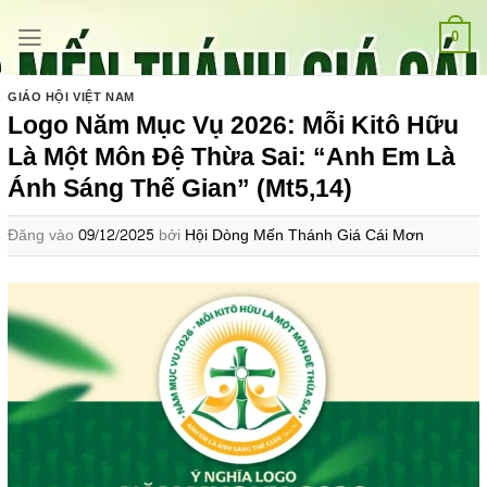
Bỏ
qua
0
nội
dung
GIÁO HỘI VIỆT NAM
Logo Năm Mục Vụ 2026: Mỗi Kitô Hữu
Là Một Môn Đệ Thừa Sai: “Anh Em Là
Ánh Sáng Thế Gian” (Mt5,14)
Đăng vào
09/12/2025
bởi
Hội Dòng Mến Thánh Giá Cái Mơn