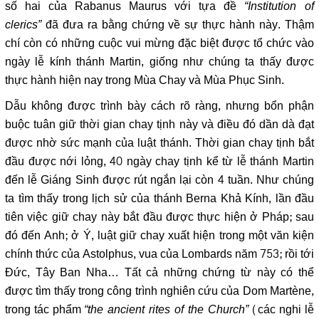
số hai của Rabanus Maurus với tựa đề
“Institution of
clerics”
đã đưa ra bằng chứng về sự thực hành này. Thậm
chí còn có những cuộc vui mừng đặc biệt được tổ chức vào
ngày lễ kính thánh Martin, giống như chúng ta thấy được
thực hành hiện nay trong Mùa Chay và Mùa Phục Sinh.
Dẫu không được trình bày cách rõ ràng, nhưng bổn phận
buộc tuân giữ thời gian chay tịnh này và điều đó dần dà đạt
được nhờ sức mạnh của luật thánh. Thời gian chay tịnh bắt
đầu được nới lỏng, 40 ngày chay tịnh kể từ lễ thánh Martin
đến lễ Giáng Sinh được rút ngắn lại còn 4 tuần. Như chúng
ta tìm thấy trong lịch sử của thánh Berna Khả Kính, lần đầu
tiên việc giữ chay này bắt đầu được thực hiện ở Pháp; sau
đó đến Anh; ở Ý, luật giữ chay xuất hiện trong một văn kiện
chính thức của Astolphus, vua của Lombards năm 753; rồi tới
Đức, Tây Ban Nha… Tất cả những chứng từ này có thể
được tìm thấy trong công trình nghiên cứu của Dom Martène,
trong tác phẩm
“the ancient rites of the Church”
(các nghi lễ