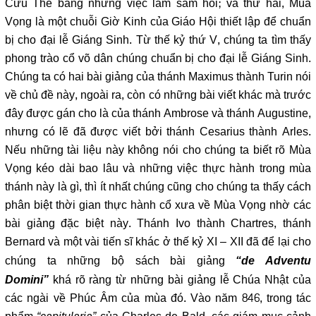
Cứu Thế bằng những việc làm sám hối; và thứ hai, Mùa
Vọng là một chuỗi Giờ Kinh của Giáo Hội thiết lập để chuẩn
bị cho đại lễ Giáng Sinh. Từ thế kỷ thứ V, chúng ta tìm thấy
phong trào cổ võ dân chúng chuẩn bị cho đại lễ Giáng Sinh.
Chúng ta có hai bài giảng của thánh Maximus thành Turin nói
về chủ đề này, ngoài ra, còn có những bài viết khác mà trước
đây được gán cho là của thánh Ambrose và thánh Augustine,
nhưng có lẽ đã được viết bởi thánh Cesarius thành Arles.
Nếu những tài liệu này không nói cho chúng ta biết rõ Mùa
Vọng kéo dài bao lâu và những việc thực hành trong mùa
thánh này là gì, thì ít nhất chúng cũng cho chúng ta thấy cách
phân biệt thời gian thực hành cổ xưa về Mùa Vọng nhờ các
bài giảng đặc biệt này. Thánh Ivo thành Chartres, thánh
Bernard và một vài tiến sĩ khác ở thế kỷ XI – XII đã để lại cho
chúng ta những bộ sách bài giảng
“de Adventu
khá rõ ràng từ những bài giảng lễ Chúa Nhật của
Domini”
các ngài về Phúc Âm của mùa đó. Vào năm 846, trong tác