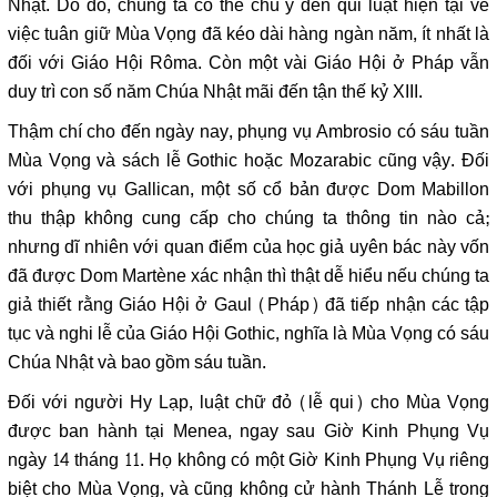
Nhật. Do đó, chúng ta có thể chú ý đến qui luật hiện tại về
việc tuân giữ Mùa Vọng đã kéo dài hàng ngàn năm, ít nhất là
đối với Giáo Hội Rôma. Còn một vài Giáo Hội ở Pháp vẫn
duy trì con số năm Chúa Nhật mãi đến tận thế kỷ XIII.
Thậm chí cho đến ngày nay, phụng vụ Ambrosio có sáu tuần
Mùa Vọng và sách lễ Gothic hoặc Mozarabic cũng vậy. Đối
với phụng vụ Gallican, một số cổ bản được Dom Mabillon
thu thập không cung cấp cho chúng ta thông tin nào cả;
nhưng dĩ nhiên với quan điểm của học giả uyên bác này vốn
đã được Dom Martène xác nhận thì thật dễ hiểu nếu chúng ta
giả thiết rằng Giáo Hội ở Gaul (Pháp) đã tiếp nhận các tập
tục và nghi lễ của Giáo Hội Gothic, nghĩa là Mùa Vọng có sáu
Chúa Nhật và bao gồm sáu tuần.
Đối với người Hy Lạp, luật chữ đỏ (lễ qui) cho Mùa Vọng
được ban hành tại Menea, ngay sau Giờ Kinh Phụng Vụ
ngày 14 tháng 11. Họ không có một Giờ Kinh Phụng Vụ riêng
biệt cho Mùa Vọng, và cũng không cử hành Thánh Lễ trong