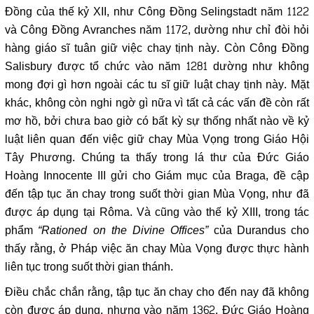
Đồng của thế kỷ XII, như Công Đồng Selingstadt năm 1122
và Công Đồng Avranches năm 1172, dường như chỉ đòi hỏi
hàng giáo sĩ tuân giữ việc chay tịnh này. Còn Công Đồng
Salisbury được tổ chức vào năm 1281 dường như không
mong đợi gì hơn ngoài các tu sĩ giữ luật chay tịnh này. Mặt
khác, không còn nghi ngờ gì nữa vì tất cả các vấn đề còn rất
mơ hồ, bởi chưa bao giờ có bất kỳ sự thống nhất nào về kỷ
luật liên quan đến việc giữ chay Mùa Vọng trong Giáo Hội
Tây Phương. Chúng ta thấy trong lá thư của Đức Giáo
Hoàng Innocente III gửi cho Giám mục của Braga, đề cập
đến tập tục ăn chay trong suốt thời gian Mùa Vọng, như đã
được áp dụng tại Rôma. Và cũng vào thế kỷ XIII, trong tác
phẩm
“Rationed on the Divine Offices”
của Durandus cho
thấy rằng, ở Pháp việc ăn chay Mùa Vọng được thực hành
liên tục trong suốt thời gian thánh.
Điều chắc chắn rằng, tập tục ăn chay cho đến nay đã không
còn được áp dụng, nhưng vào năm 1362, Đức Giáo Hoàng