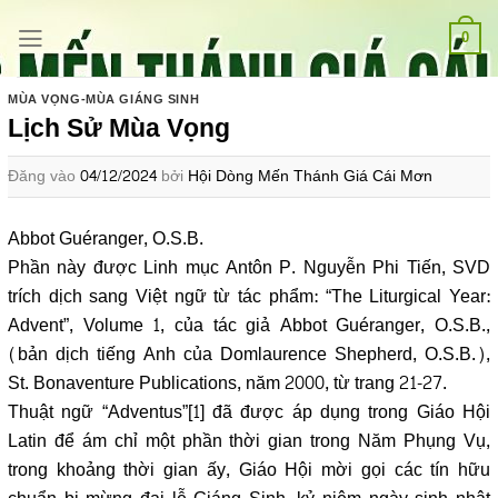
Bỏ
qua
0
nội
dung
MÙA VỌNG-MÙA GIÁNG SINH
Lịch Sử Mùa Vọng
Đăng vào
04/12/2024
bởi
Hội Dòng Mến Thánh Giá Cái Mơn
Abbot Guéranger, O.S.B.
Phần này được Linh mục Antôn P. Nguyễn Phi Tiến, SVD
trích dịch sang Việt ngữ từ tác phẩm: “The Liturgical Year:
Advent”, Volume 1, của tác giả Abbot Guéranger, O.S.B.,
(bản dịch tiếng Anh của Domlaurence Shepherd, O.S.B.),
St. Bonaventure Publications, năm 2000, từ trang 21-27.
Thuật ngữ “Adventus”
[1]
đã được áp dụng trong Giáo Hội
Latin để ám chỉ một phần thời gian trong Năm Phụng Vụ,
trong khoảng thời gian ấy, Giáo Hội mời gọi các tín hữu