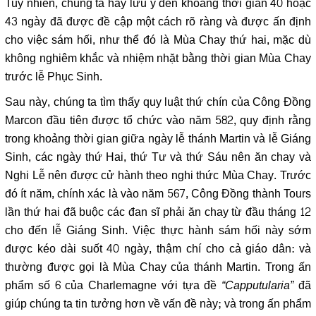
Tuy nhiên, chúng ta hãy lưu ý đến khoảng thời gian 40 hoặc
43 ngày đã được đề cập một cách rõ ràng và được ấn định
cho việc sám hối, như thể đó là Mùa Chay thứ hai, mặc dù
không nghiêm khắc và nhiệm nhặt bằng thời gian Mùa Chay
trước lễ Phục Sinh.
Sau này, chúng ta tìm thấy quy luật thứ chín của Công Đồng
Marcon đầu tiên được tổ chức vào năm 582, quy định rằng
trong khoảng thời gian giữa ngày lễ thánh Martin và lễ Giáng
Sinh, các ngày thứ Hai, thứ Tư và thứ Sáu nên ăn chay và
Nghi Lễ nên được cử hành theo nghi thức Mùa Chay. Trước
đó ít năm, chính xác là vào năm 567, Công Đồng thành Tours
lần thứ hai đã buộc các đan sĩ phải ăn chay từ đầu tháng 12
cho đến lễ Giáng Sinh. Việc thực hành sám hối này sớm
được kéo dài suốt 40 ngày, thậm chí cho cả giáo dân: và
thường được gọi là Mùa Chay của thánh Martin. Trong ấn
phẩm số 6 của Charlemagne với tựa đề
“Capputularia”
đã
giúp chúng ta tin tưởng hơn về vấn đề này; và trong ấn phẩm