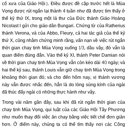
cổ xưa của Giáo Hội). Điều được đề cập trước hết là Mùa
Vọng được rút ngắn lại thành 4 tuần như đã được tìm thấy ở
thế kỷ thứ IX, trong một lá thư của Đức thánh Giáo Hoàng
Nicolast I gửi cho giáo dân Bungari. Chứng từ của Ratherius
thành Verona, và của Abbo, Fleury, cả hai tác giả của thế kỷ
thứ X, cũng nhằm chứng minh rằng, vấn nạn về việc rút ngắn
thời gian chay tịnh Mùa Vọng xuống 1/3, dầu vậy, đó vẫn là
quan điểm đúng đắn. Vào thế kỷ XI, thánh Peter Damian nói
về thời gian chay tịnh Mùa Vọng vẫn còn kéo dài 40 ngày; và
hai thế kỷ sau, thánh Louis vẫn giữ chay tịnh Mùa Vọng trong
khoảng thời gian đó; và cho đến hôm nay, vị thánh vương
này vẫn được nhắc đến, hẳn là do lòng sùng kính của ngài
đã thúc đẩy ngài có những thực hành như vậy.
Trong vài năm gần đây, sau khi đã rút ngắn thời gian của
chay tịnh Mùa Vọng, qui luật của các Giáo Hội Tây Phương
như muốn thay đổi việc ăn chay bằng việc tiết chế đơn giản
hơn. Ở điểm này, chúng ta có thể tìm thấy nơi các Công