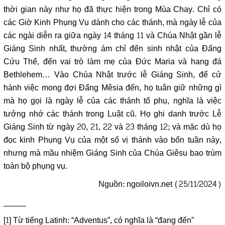
thời gian này như họ đã thực hiện trong Mùa Chay. Chỉ có
các Giờ Kinh Phụng Vụ dành cho các thánh, mà ngày lễ của
các ngài diễn ra giữa ngày 14 tháng 11 và Chúa Nhật gần lễ
Giáng Sinh nhất, thường ám chỉ đến sinh nhật của Đấng
Cứu Thế, đến vai trò làm mẹ của Đức Maria và hang đá
Bethlehem… Vào Chúa Nhật trước lễ Giáng Sinh, để cử
hành việc mong đợi Đấng Mêsia đến, họ tuân giữ những gì
mà họ gọi là ngày lễ của các thánh tổ phụ, nghĩa là việc
tưởng nhớ các thánh trong Luật cũ. Họ ghi danh trước Lễ
Giáng Sinh từ ngày 20, 21, 22 và 23 tháng 12; và mặc dù họ
đọc kinh Phụng Vụ của một số vị thánh vào bốn tuần này,
nhưng mà mầu nhiệm Giáng Sinh của Chúa Giêsu bao trùm
toàn bộ phụng vụ.
Nguồn:
ngoiloivn.net (25/11/2024)
_____
[1]
Từ tiếng Latinh: “Adventus”, có nghĩa là “đang đến”