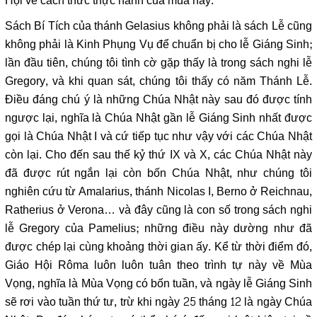
Hội về cách thức thực hành của mùa này.
Sách Bí Tích của thánh Gelasius không phải là sách Lễ cũng
không phải là Kinh Phụng Vụ để chuẩn bị cho lễ Giáng Sinh;
lần đầu tiên, chúng tôi tình cờ gặp thấy là trong sách nghi lễ
Gregory, và khi quan sát, chúng tôi thấy có năm Thánh Lễ.
Điều đáng chú ý là những Chúa Nhật này sau đó được tính
ngược lại, nghĩa là Chúa Nhật gần lễ Giáng Sinh nhất được
gọi là Chúa Nhật I và cứ tiếp tục như vậy với các Chúa Nhật
còn lại. Cho đến sau thế kỷ thứ IX và X, các Chúa Nhật này
đã được rút ngắn lại còn bốn Chúa Nhật, như chúng tôi
nghiên cứu từ Amalarius, thánh Nicolas I, Berno ở Reichnau,
Ratherius ở Verona… và đây cũng là con số trong sách nghi
lễ Gregory của Pamelius; những điều này dường như đã
được chép lại cùng khoảng thời gian ấy. Kể từ thời điểm đó,
Giáo Hội Rôma luôn luôn tuân theo trình tự này về Mùa
Vọng, nghĩa là Mùa Vọng có bốn tuần, và ngày lễ Giáng Sinh
sẽ rơi vào tuần thứ tư, trừ khi ngày 25 tháng 12 là ngày Chúa