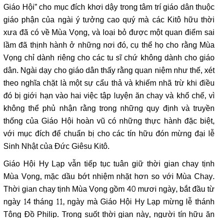
Giáo Hội” cho mục đích khơi dậy trong tâm trí giáo dân thuộc
giáo phận của ngài ý tưởng cao quý mà các Kitô hữu thời
xưa đã có về Mùa Vọng, và loại bỏ được một quan điểm sai
lầm đã thịnh hành ở những nơi đó, cụ thể họ cho rằng Mùa
Vọng chỉ dành riêng cho các tu sĩ chứ không dành cho giáo
dân. Ngài dạy cho giáo dân thấy rằng quan niệm như thế, xét
theo nghĩa chặt là một sự cẩu thả và khiếm nhã trừ khi điều
đó bị giới hạn vào hai việc tập luyện ăn chay và khổ chế, vì
không thể phủ nhận rằng trong những quy định và truyền
thống của Giáo Hội hoàn vũ có những thực hành đặc biệt,
với mục đích để chuẩn bị cho các tín hữu đón mừng đại lễ
Sinh Nhật của Đức Giêsu Kitô.
Giáo Hội Hy Lạp vẫn tiếp tục tuân giữ thời gian chay tịnh
Mùa Vọng, mặc dầu bớt nhiệm nhặt hơn so với Mùa Chay.
Thời gian chay tịnh Mùa Vọng gồm 40 mươi ngày, bắt đầu từ
ngày 14 tháng 11, ngày mà Giáo Hội Hy Lạp mừng lễ thánh
Tông Đồ Philip. Trong suốt thời gian này, người tín hữu ăn