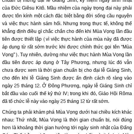
chuẩn bị mừng đại lễ Giáng Sinh, kỷ niệm ngày sinh nhật
của Đức Giêsu Kitô. Mầu nhiệm của ngày trọng đại này phải
được tôn kính một cách đặc biệt bằng đời sống cầu nguyện
và việc thực hành sám hối. Nhưng trong thực tế, không thể
khẳng định điều gì chắc chắn cho đến khi Mùa Vọng lần đầu
tiên được thiết lập (vì việc thực hành của mùa này đã được
áp dụng từ rất sớm trước khi được chính thức gọi tên “Mùa
Vọng”). Tuy nhiên, dường như việc thực hành Mùa Vọng lần
đầu tiên được áp dụng ở Tây Phương, nhưng lúc đó vẫn
chưa được xem là thời gian chuẩn bị cho đại lễ Giáng Sinh,
cho đến khi lễ Giáng Sinh được ấn định cách rõ ràng vào
ngày 25 tháng 12. Ở Đông Phương, ngày lễ Giáng Sinh chỉ
bắt đầu vào cuối thế kỷ thứ IV; trong khi đó, Giáo Hội Rôma
đã tổ chức lễ này vào ngày 25 tháng 12 từ rất sớm.
Chúng ta phải khám phá Mùa Vọng dưới hai chiều kích khác
nhau: Thứ nhất, Mùa Vọng là thời gian chuẩn bị, nói đúng
hơn là khoảng thời gian hướng tới ngày sinh nhật của Đấng