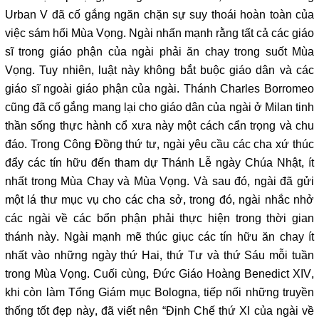
Urban V đã cố gắng ngăn chặn sự suy thoái hoàn toàn của
việc sám hối Mùa Vọng. Ngài nhấn mạnh rằng tất cả các giáo
sĩ trong giáo phận của ngài phải ăn chay trong suốt Mùa
Vọng. Tuy nhiên, luật này không bắt buộc giáo dân và các
giáo sĩ ngoài giáo phận của ngài. Thánh Charles Borromeo
cũng đã cố gắng mang lại cho giáo dân của ngài ở Milan tinh
thần sống thực hành cổ xưa này một cách cẩn trọng và chu
đáo. Trong Công Đồng thứ tư, ngài yêu cầu các cha xứ thúc
đẩy các tín hữu đến tham dự Thánh Lễ ngày Chúa Nhật, ít
nhất trong Mùa Chay và Mùa Vọng. Và sau đó, ngài đã gửi
một lá thư mục vụ cho các cha sở, trong đó, ngài nhắc nhở
các ngài về các bổn phận phải thực hiện trong thời gian
thánh này. Ngài mạnh mẽ thúc giục các tín hữu ăn chay ít
nhất vào những ngày thứ Hai, thứ Tư và thứ Sáu mỗi tuần
trong Mùa Vọng. Cuối cùng, Đức Giáo Hoàng Benedict XIV,
khi còn làm Tổng Giám mục Bologna, tiếp nối những truyền
thống tốt đẹp này, đã viết nên “Định Chế thứ XI của ngài về