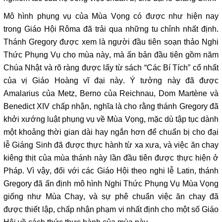
Mô hình phụng vụ của Mùa Vọng có được như hiện nay
trong Giáo Hội Rôma đã trải qua những tu chỉnh nhất định.
Thánh Gregory được xem là người đầu tiên soạn thảo Nghi
Thức Phụng Vụ cho mùa này, mà ấn bản đầu tiên gồm năm
Chúa Nhật và rõ ràng được lấy từ sách “Các Bí Tích” cổ nhất
của vị Giáo Hoàng vĩ đại này. Ý tưởng này đã được
Amalarius của Metz, Berno của Reichnau, Dom Martène và
Benedict XIV chấp nhận, nghĩa là cho rằng thánh Gregory đã
khởi xướng luật phụng vụ về Mùa Vọng, mặc dù tập tục dành
một khoảng thời gian dài hay ngắn hơn để chuẩn bị cho đại
lễ Giáng Sinh đã được thực hành từ xa xưa, và việc ăn chay
kiêng thịt của mùa thánh này lần đầu tiên được thực hiện ở
Pháp. Vì vậy, đối với các Giáo Hội theo nghi lễ Latin, thánh
Gregory đã ấn định mô hình Nghi Thức Phụng Vụ Mùa Vọng
giống như Mùa Chay, và sự phê chuẩn việc ăn chay đã
được thiết lập, chấp nhận phạm vi nhất định cho một số Giáo