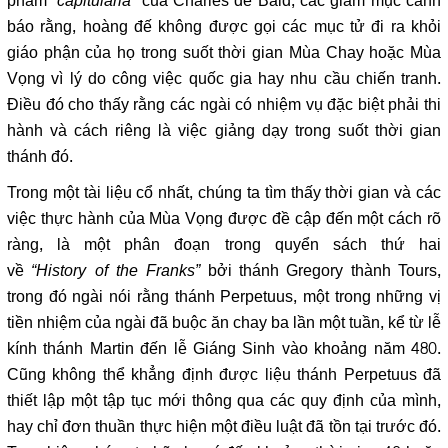
phẩm
“capitularia”
của Charles de Bald, các giám mục cảnh
báo rằng, hoàng đế không được gọi các mục tử đi ra khỏi
giáo phận của họ trong suốt thời gian Mùa Chay hoặc Mùa
Vọng vì lý do công việc quốc gia hay nhu cầu chiến tranh.
Điều đó cho thấy rằng các ngài có nhiệm vụ đặc biệt phải thi
hành và cách riêng là việc giảng dạy trong suốt thời gian
thánh đó.
Trong một tài liệu cổ nhất, chúng ta tìm thấy thời gian và các
việc thực hành của Mùa Vọng được đề cập đến một cách rõ
ràng, là một phân đoạn trong quyển sách thứ hai
về
“History of the Franks”
bởi thánh Gregory thành Tours,
trong đó ngài nói rằng thánh Perpetuus, một trong những vị
tiền nhiệm của ngài đã buộc ăn chay ba lần một tuần, kể từ lễ
kính thánh Martin đến lễ Giáng Sinh vào khoảng năm 480.
Cũng không thể khẳng định được liệu thánh Perpetuus đã
thiết lập một tập tục mới thông qua các quy định của mình,
hay chỉ đơn thuần thực hiện một điều luật đã tồn tại trước đó.