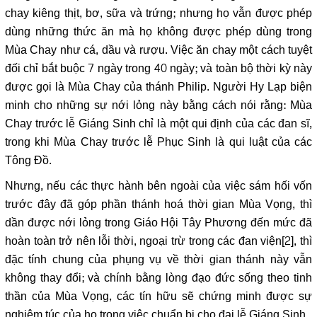
chay kiêng thịt, bơ, sữa và trứng; nhưng họ vẫn được phép
dùng những thức ăn mà họ không được phép dùng trong
Mùa Chay như cá, dầu và rượu. Việc ăn chay một cách tuyệt
đối chỉ bắt buộc 7 ngày trong 40 ngày; và toàn bộ thời kỳ này
được gọi là Mùa Chay của thánh Philip. Người Hy Lạp biện
minh cho những sự nới lỏng này bằng cách nói rằng: Mùa
Chay trước lễ Giáng Sinh chỉ là một qui định của các đan sĩ,
trong khi Mùa Chay trước lễ Phục Sinh là qui luật của các
Tông Đồ.
Nhưng, nếu các thực hành bên ngoài của việc sám hối vốn
trước đây đã góp phần thánh hoá thời gian Mùa Vọng, thì
dần được nới lỏng trong Giáo Hội Tây Phương đến mức đã
hoàn toàn trở nên lỗi thời, ngoại trừ trong các đan viện
[2]
, thì
đặc tính chung của phụng vụ về thời gian thánh này vẫn
không thay đổi; và chính bằng lòng đạo đức sống theo tinh
thần của Mùa Vọng, các tín hữu sẽ chứng minh được sự
nghiêm túc của họ trong việc chuẩn bị cho đại lễ Giáng Sinh.