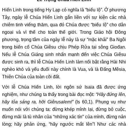
Hiển Linh trong tiếng Hy Lạp có nghĩa là “biểu lộ”. Ở phương
Tây, ngày lễ Chúa Hiển Linh gắn liền với sự kiện các nhà
chiêm tinh viếng thăm, qua đó Chúa được “biểu lộ” cho dân
ngoại và vì thế cho toàn thế giới. Trong Giáo hội Đông
phương, trọng tâm của ngày lễ này là sự “mặc khải” Ba Ngôi
trong biến cố Chúa Giêsu chịu Phép Rửa tại sông Giođan.
Nếu lễ Chúa Giáng sinh nhấn mạnh đến việc Chúa Giêsu
được sinh ra, thì lễ Chúa Hiển Linh làm nổi bật rằng Hài Nhi
nghèo khó và yếu đuối này chính là Vua, và là Đấng Mêsia,
Thiên Chúa của toàn cõi đất.
Với lễ Chúa Hiển Linh, lời ngôn sứ Isaia đã được ứng
nghiệm, như chúng ta thấy trong bài đọc một:
“Hãy đứng lên,
hãy tỏa sáng ra, hỡi Giêrusalem!”
(Is 60,1). Phụng vụ như
muốn nói với chúng ta: đừng khép mình lại, đừng bỏ cuộc,
đừng mãi là tù nhân của “những xác tín” của mình, đừng nản
lòng; hãy phản ứng, “hãy ngước mắt lên”! Như các nhà