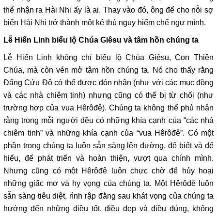
thể nhận ra Hài Nhi ấy là ai. Thay vào đó, ông để cho nỗi sợ
biến Hài Nhi trở thành một kẻ thù nguy hiểm chế ngự mình.
Lễ Hiển Linh biểu lộ Chúa Giêsu và tâm hồn chúng ta
Lễ Hiển Linh không chỉ biểu lộ Chúa Giêsu, Con Thiên
Chúa, mà còn vén mở tâm hồn chúng ta. Nó cho thấy rằng
Đấng Cứu Độ có thể được đón nhận (như với các mục đồng
và các nhà chiêm tinh) nhưng cũng có thể bị từ chối (như
trường hợp của vua Hêrôđê). Chúng ta không thể phủ nhận
rằng trong mỗi người đều có những khía cạnh của “các nhà
chiêm tinh” và những khía cạnh của “vua Hêrôđê”. Có một
phần trong chúng ta luôn sẵn sàng lên đường, để biết và để
hiểu, để phát triển và hoàn thiện, vượt qua chính mình.
Nhưng cũng có một Hêrôđê luôn chực chờ để hủy hoại
những giấc mơ và hy vọng của chúng ta. Một Hêrôđê luôn
sẵn sàng tiêu diệt, rình rập đằng sau khát vọng của chúng ta
hướng đến những điều tốt, điều đẹp và điều đúng, không