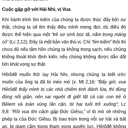
Cuộc gặp gỡ với Hài Nhi, vị Vua
Khi hành trình tìm kiếm của chúng ta được thúc đẩy bởi sự
thật, chúng ta sẽ tìm thấy điều mình mong đợi, dù điều đó
được thể hiện qua một
“trẻ sơ sinh bọc tã, nằm trong máng
cỏ”
(Lc 2,12). Đây là một bản văn thú vị. Chỉ “tìm kiếm” thôi thì
chưa đủ nếu tâm hồn chúng ta không trong sạch, nếu chúng
không thoát khỏi định kiến, nếu chúng không được dẫn dắt
bởi khát vọng sự thật.
Hêrôđê muốn thờ lạy Hài Nhi, nhưng chúng ta biết ước
muốn của ông ta đã bị méo mó (x. Mt 2,16
: “Bấy giờ, vua
Hêrôđê thấy mình bị các nhà chiêm tinh đánh lừa, thì đùng
đùng nổi giận, nên sai người đi giết tất cả các con trẻ ở
Bêlem và toàn vùng lân cận, từ hai tuổi trở xuống”
; Lc
9,9:
“Rồi vua tìm cách gặp Đức Giêsu,”
vì tò mò về những
phép lạ của Đức Giêsu. Bị bao trùm trong nỗi sợ hãi và bất
an, bị giam cầm trong tham vọng quyền lực, Hêrôđê không