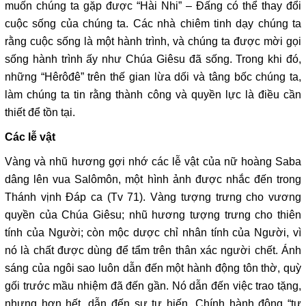
muốn chúng ta gặp được “Hài Nhi” – Đấng có thể thay đổi
cuộc sống của chúng ta. Các nhà chiêm tinh dạy chúng ta
rằng cuộc sống là một hành trình, và chúng ta được mời gọi
sống hành trình ấy như Chúa Giêsu đã sống. Trong khi đó,
những “Hêrôđê” trên thế gian lừa dối và tâng bốc chúng ta,
làm chúng ta tin rằng thành công và quyền lực là điều cần
thiết để tồn tại.
Các lễ vật
Vàng và nhũ hương gợi nhớ các lễ vật của nữ hoàng Saba
dâng lên vua Salômôn, một hình ảnh được nhắc đến trong
Thánh vịnh Đáp ca (Tv 71). Vàng tượng trưng cho vương
quyền của Chúa Giêsu; nhũ hương tượng trưng cho thiên
tính của Người; còn mộc dược chỉ nhân tính của Người, vì
nó là chất được dùng để tẩm trên thân xác người chết. Ánh
sáng của ngôi sao luôn dẫn đến một hành động tôn thờ, quỳ
gối trước mầu nhiệm đã đến gần. Nó dẫn đến việc trao tặng,
nhưng hơn hết, dẫn đến sự tự hiến. Chính hành động “tự