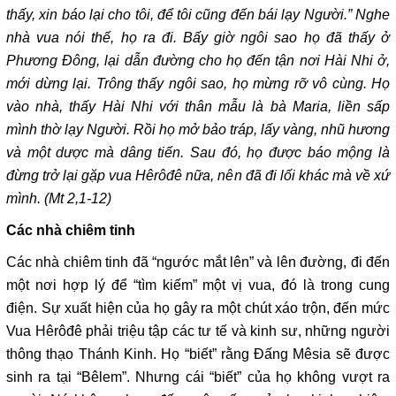
thấy, xin báo lại cho tôi, để tôi cũng đến bái lạy Người.” Nghe
nhà vua nói thế, họ ra đi. Bấy giờ ngôi sao họ đã thấy ở
Phương Đông, lại dẫn đường cho họ đến tận nơi Hài Nhi ở,
mới dừng lại. Trông thấy ngôi sao, họ mừng rỡ vô cùng. Họ
vào nhà, thấy Hài Nhi với thân mẫu là bà Maria, liền sấp
mình thờ lạy Người. Rồi họ mở bảo tráp, lấy vàng, nhũ hương
và một dược mà dâng tiến. Sau đó, họ được báo mộng là
đừng trở lại gặp vua Hêrôđê nữa, nên đã đi lối khác mà về xứ
mình. (Mt 2,1-12)
Các nhà chiêm tinh
Các nhà chiêm tinh đã “ngước mắt lên” và lên đường, đi đến
một nơi hợp lý để “tìm kiếm” một vị vua, đó là trong cung
điện. Sự xuất hiện của họ gây ra một chút xáo trộn, đến mức
Vua Hêrôđê phải triệu tập các tư tế và kinh sư, những người
thông thạo Thánh Kinh. Họ “biết” rằng Đấng Mêsia sẽ được
sinh ra tại “Bêlem”. Nhưng cái “biết” của họ không vượt ra