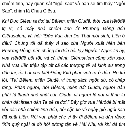
chiêm tinh, hãy quan sát “ngôi sao” và bạn sẽ tìm thấy “Ngôi
Sao”, chính là Chúa Giêsu.
Khi Đức Giêsu ra đời tại Bêlem, miền Giuđê, thời vua Hêrôđê
trị vì, có mấy nhà chiêm tinh từ Phương Đông đến
Giêrusalem, và hỏi: “Đức Vua dân Do Thái mới sinh, hiện ở
đâu? Chúng tôi đã thấy vì sao của Người xuất hiện bên
Phương Đông, nên chúng tôi đến bái lạy Người.” Nghe tin ấy,
vua Hêrôđê bối rối, và cả thành Giêrusalem cũng xôn xao.
Nhà vua liền triệu tập tất cả các thượng tế và kinh sư trong
dân lại, rồi hỏi cho biết Đấng Kitô phải sinh ra ở đâu. Họ trả
lời: “Tại Bêlem, miền Giuđê, vì trong sách ngôn sứ, có chép
rằng: Phần ngươi, hỡi Bêlem, miền đất Giuđa, ngươi đâu
phải là thành nhỏ nhất của Giuđa, vì ngươi là nơi vị lãnh tụ
chăn dắt Ítraen dân Ta sẽ ra đời.” Bấy giờ vua Hêrôđê bí mật
vời các nhà chiêm tinh đến, hỏi cặn kẽ về ngày giờ ngôi sao
đã xuất hiện. Rồi vua phái các vị ấy đi Bêlem và dặn rằng:
“Xin quý ngài đi dò hỏi tường tận về Hài Nhi, và khi đã tìm