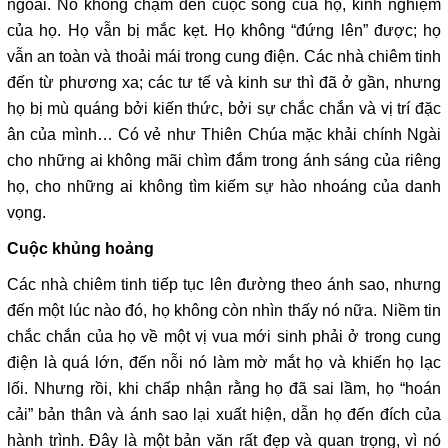
ngoài. Nó không chạm đến cuộc sống của họ, kinh nghiệm
của họ. Họ vẫn bị mắc kẹt. Họ không “đứng lên” được; họ
vẫn an toàn và thoải mái trong cung điện. Các nhà chiêm tinh
đến từ phương xa; các tư tế và kinh sư thì đã ở gần, nhưng
họ bị mù quáng bởi kiến thức, bởi sự chắc chắn và vị trí đặc
ân của mình… Có vẻ như Thiên Chúa mặc khải chính Ngài
cho những ai không mãi chìm đắm trong ánh sáng của riêng
họ, cho những ai không tìm kiếm sự hào nhoáng của danh
vọng.
Cuộc khủng hoảng
Các nhà chiêm tinh tiếp tục lên đường theo ánh sao, nhưng
đến một lúc nào đó, họ không còn nhìn thấy nó nữa. Niềm tin
chắc chắn của họ về một vị vua mới sinh phải ở trong cung
điện là quá lớn, đến nỗi nó làm mờ mắt họ và khiến họ lạc
lối. Nhưng rồi, khi chấp nhận rằng họ đã sai lầm, họ “hoán
cải” bản thân và ánh sao lại xuất hiện, dẫn họ đến đích của
hành trình. Đây là một bản văn rất đẹp và quan trọng, vì nó