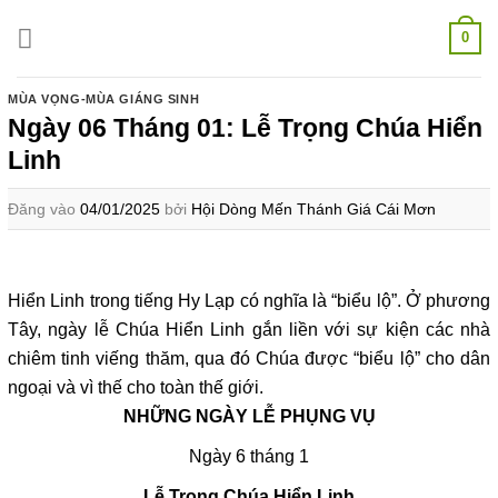
Bỏ
0
qua
nội
dung
MÙA VỌNG-MÙA GIÁNG SINH
Ngày 06 Tháng 01: Lễ Trọng Chúa Hiển
Linh
Đăng vào
04/01/2025
bởi
Hội Dòng Mến Thánh Giá Cái Mơn
Hiển Linh trong tiếng Hy Lạp có nghĩa là “biểu lộ”. Ở phương
Tây, ngày lễ Chúa Hiển Linh gắn liền với sự kiện các nhà
chiêm tinh viếng thăm, qua đó Chúa được “biểu lộ” cho dân
ngoại và vì thế cho toàn thế giới.
NHỮNG NGÀY LỄ PHỤNG VỤ
Ngày 6 tháng 1
Lễ Trọng Chúa Hiển Linh