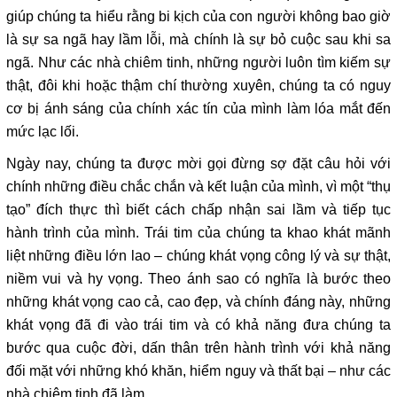
giúp chúng ta hiểu rằng bi kịch của con người không bao giờ
là sự sa ngã hay lầm lỗi, mà chính là sự bỏ cuộc sau khi sa
ngã. Như các nhà chiêm tinh, những người luôn tìm kiếm sự
thật, đôi khi hoặc thậm chí thường xuyên, chúng ta có nguy
cơ bị ánh sáng của chính xác tín của mình làm lóa mắt đến
mức lạc lối.
Ngày nay, chúng ta được mời gọi đừng sợ đặt câu hỏi với
chính những điều chắc chắn và kết luận của mình, vì một “thụ
tạo” đích thực thì biết cách chấp nhận sai lầm và tiếp tục
hành trình của mình. Trái tim của chúng ta khao khát mãnh
liệt những điều lớn lao – chúng khát vọng công lý và sự thật,
niềm vui và hy vọng. Theo ánh sao có nghĩa là bước theo
những khát vọng cao cả, cao đẹp, và chính đáng này, những
khát vọng đã đi vào trái tim và có khả năng đưa chúng ta
bước qua cuộc đời, dấn thân trên hành trình với khả năng
đối mặt với những khó khăn, hiểm nguy và thất bại – như các
nhà chiêm tinh đã làm.