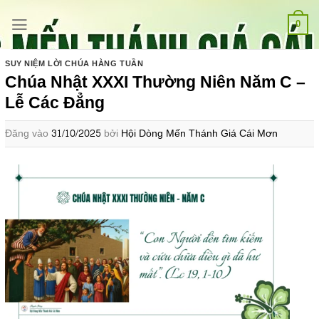
Bỏ
qua
0
nội
dung
SUY NIỆM LỜI CHÚA HÀNG TUẦN
Chúa Nhật XXXI Thường Niên Năm C –
Lễ Các Đẳng
Đăng vào
31/10/2025
bởi
Hội Dòng Mến Thánh Giá Cái Mơn