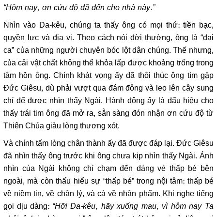
“Hôm nay, ơn cứu độ đã đến cho nhà này.”
Nhìn vào Da-kêu, chúng ta thấy ông có mọi thứ: tiền bạc,
quyền lực và địa vị. Theo cách nói đời thường, ông là “đại
ca” của những người chuyên bóc lột dân chúng. Thế nhưng,
của cải vật chất không thể khỏa lấp được khoảng trống trong
tâm hồn ông. Chính khát vọng ấy đã thôi thúc ông tìm gặp
Đức Giêsu, dù phải vượt qua đám đông và leo lên cây sung
chỉ để được nhìn thấy Ngài. Hành động ấy là dấu hiệu cho
thấy trái tim ông đã mở ra, sẵn sàng đón nhận ơn cứu độ từ
Thiên Chúa giàu lòng thương xót.
Và chính tấm lòng chân thành ấy đã được đáp lại. Đức Giêsu
đã nhìn thấy ông trước khi ông chưa kịp nhìn thấy Ngài. Ánh
nhìn của Ngài không chỉ chạm đến dáng vẻ thấp bé bên
ngoài, mà còn thấu hiểu sự “thấp bé” trong nội tâm: thấp bé
về niềm tin, về chân lý, và cả về nhân phẩm. Khi nghe tiếng
gọi dịu dàng:
“Hỡi Da-kêu, hãy xuống mau, vì hôm nay Ta