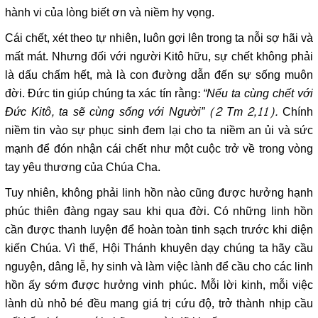
hành vi của lòng biết ơn và niềm hy vọng.
Cái chết, xét theo tự nhiên, luôn gợi lên trong ta nỗi sợ hãi và
mất mát. Nhưng đối với người Kitô hữu, sự chết không phải
là dấu chấm hết, mà là con đường dẫn đến sự sống muôn
đời. Đức tin giúp chúng ta xác tín rằng:
“Nếu ta cùng chết với
Đức Kitô, ta sẽ cùng sống với Người” (2 Tm 2,11).
Chính
niềm tin vào sự phục sinh đem lại cho ta niềm an ủi và sức
mạnh để đón nhận cái chết như một cuộc trở về trong vòng
tay yêu thương của Chúa Cha.
Tuy nhiên, không phải linh hồn nào cũng được hưởng hạnh
phúc thiên đàng ngay sau khi qua đời. Có những linh hồn
cần được thanh luyện để hoàn toàn tinh sạch trước khi diện
kiến Chúa. Vì thế, Hội Thánh khuyên dạy chúng ta hãy cầu
nguyện, dâng lễ, hy sinh và làm việc lành để cầu cho các linh
hồn ấy sớm được hưởng vinh phúc. Mỗi lời kinh, mỗi việc
lành dù nhỏ bé đều mang giá trị cứu độ, trở thành nhịp cầu