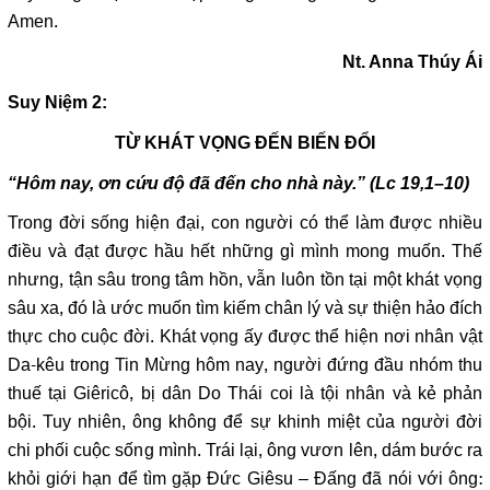
Amen.
Nt. Anna Thúy Ái
Suy Niệm 2:
TỪ KHÁT VỌNG ĐẾN BIẾN ĐỔI
“Hôm nay, ơn cứu độ đã đến cho nhà này.” (Lc 19,1–10)
Trong đời sống hiện đại, con người có thể làm được nhiều
điều và đạt được hầu hết những gì mình mong muốn. Thế
nhưng, tận sâu trong tâm hồn, vẫn luôn tồn tại một khát vọng
sâu xa, đó là ước muốn tìm kiếm chân lý và sự thiện hảo đích
thực cho cuộc đời. Khát vọng ấy được thể hiện nơi nhân vật
Da-kêu trong Tin Mừng hôm nay, người đứng đầu nhóm thu
thuế tại Giêricô, bị dân Do Thái coi là tội nhân và kẻ phản
bội. Tuy nhiên, ông không để sự khinh miệt của người đời
chi phối cuộc sống mình. Trái lại, ông vươn lên, dám bước ra
khỏi giới hạn để tìm gặp Đức Giêsu – Đấng đã nói với ông: