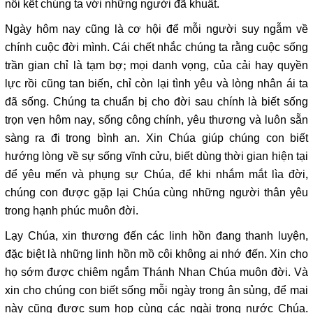
nối kết chúng ta với những người đã khuất.
Ngày hôm nay cũng là cơ hội để mỗi người suy ngẫm về
chính cuộc đời mình. Cái chết nhắc chúng ta rằng cuộc sống
trần gian chỉ là tạm bợ; mọi danh vọng, của cải hay quyền
lực rồi cũng tan biến, chỉ còn lại tình yêu và lòng nhân ái ta
đã sống. Chúng ta chuẩn bị cho đời sau chính là biết sống
trọn vẹn hôm nay, sống công chính, yêu thương và luôn sẵn
sàng ra đi trong bình an. Xin Chúa giúp chúng con biết
hướng lòng về sự sống vĩnh cửu, biết dùng thời gian hiện tại
để yêu mến và phụng sự Chúa, để khi nhắm mắt lìa đời,
chúng con được gặp lại Chúa cùng những người thân yêu
trong hạnh phúc muôn đời.
Lạy Chúa, xin thương đến các linh hồn đang thanh luyện,
đặc biệt là những linh hồn mồ côi không ai nhớ đến. Xin cho
họ sớm được chiêm ngắm Thánh Nhan Chúa muôn đời. Và
xin cho chúng con biết sống mỗi ngày trong ân sủng, để mai
này cũng được sum họp cùng các ngài trong nước Chúa.