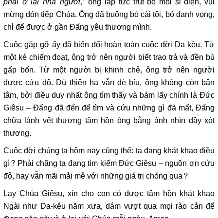
phải ở lại nhà ngươi,”
ông lập tức trút bỏ mọi sỉ diện, vui
mừng đón tiếp Chúa. Ông đã buông bỏ cái tôi, bỏ danh vọng,
chỉ để được ở gần Đấng yêu thương mình.
Cuộc gặp gỡ ấy đã biến đổi hoàn toàn cuộc đời Da-kêu. Từ
một kẻ chiếm đoạt, ông trở nên người biết trao trả và đền bù
gấp bốn. Từ một người bị khinh chê, ông trở nên người
được cứu độ. Dù thiên hạ vẫn dè bỉu, ông không còn bận
tâm, bởi điều duy nhất ông tìm thấy và bám lấy chính là Đức
Giêsu – Đấng đã đến để tìm và cứu những gì đã mất, Đấng
chữa lành vết thương tâm hồn ông bằng ánh nhìn đầy xót
thương.
Cuộc đời chúng ta hôm nay cũng thế: ta đang khát khao điều
gì? Phải chăng ta đang tìm kiếm Đức Giêsu – nguồn ơn cứu
độ, hay vẫn mãi mải mê với những giá trị chóng qua?
Lạy Chúa Giêsu, xin cho con có được tâm hồn khát khao
Ngài như Da-kêu năm xưa, dám vượt qua mọi rào cản để