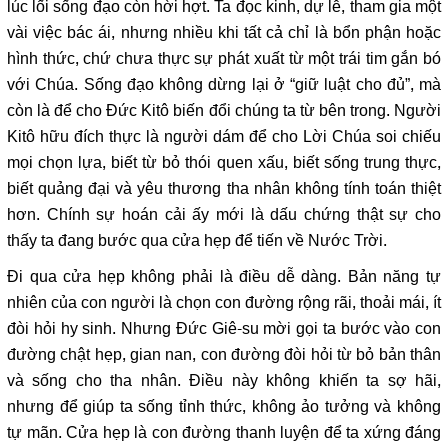
lúc lối sống đạo còn hời hợt. Ta đọc kinh, dự lễ, tham gia một
vài việc bác ái, nhưng nhiều khi tất cả chỉ là bổn phận hoặc
hình thức, chứ chưa thực sự phát xuất từ một trái tim gắn bó
với Chúa. Sống đạo không dừng lại ở “giữ luật cho đủ”, mà
còn là để cho Đức Kitô biến đổi chúng ta từ bên trong. Người
Kitô hữu đích thực là người dám để cho Lời Chúa soi chiếu
mọi chọn lựa, biết từ bỏ thói quen xấu, biết sống trung thực,
biết quảng đại và yêu thương tha nhân không tính toán thiệt
hơn. Chính sự hoán cải ấy mới là dấu chứng thật sự cho
thấy ta đang bước qua cửa hẹp để tiến về Nước Trời.
Đi qua cửa hẹp không phải là điều dễ dàng. Bản năng tự
nhiên của con người là chọn con đường rộng rãi, thoải mái, ít
đòi hỏi hy sinh. Nhưng Đức Giê-su mời gọi ta bước vào con
đường chật hẹp, gian nan, con đường đòi hỏi từ bỏ bản thân
và sống cho tha nhân. Điều này không khiến ta sợ hãi,
nhưng để giúp ta sống tỉnh thức, không ảo tưởng và không
tự mãn. Cửa hẹp là con đường thanh luyện để ta xứng đáng