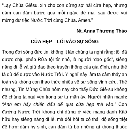
“Lạy Chúa Giêsu, xin cho con đừng sợ hãi cửa hẹp, nhưng
dám can đảm bước qua mỗi ngày, để mai sau được vui
mừng dự tiệc Nước Trời cùng Chúa. Amen.”
Nt. Anna Thương Thảo
CỬA HẸP – LỐI VÀO SỰ SỐNG
Trong đời sống đức tin, không ít lần chúng ta nghĩ rằng: tôi đã
được chịu phép Rửa tội từ nhỏ, là người “đạo gốc”, siêng
năng đi lễ và giữ đạo theo truyền thống của gia đình, như thế
là đủ để được vào Nước Trời. Ý nghĩ này làm ta cảm thấy an
toàn và không còn thao thức nhiều về sự sống vĩnh cửu. Thế
nhưng, Tin Mừng Chúa hôm nay cho thấy Đức Giê-su không
để chúng ta ngủ yên trong sự tự mãn ấy. Người nhấn mạnh:
“Anh em hãy chiến đấu để qua cửa hẹp mà vào.”
Con
đường Nước Trời không chỉ dừng ở việc mang danh Kitô
hữu hay siêng năng đi lễ, mà đòi hỏi ta có thái độ sống triệt
để hơn: dám hy sinh, can đảm từ bỏ những gì không thuộc