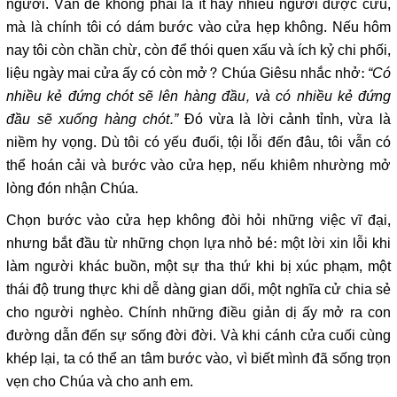
người. Vấn đề không phải là ít hay nhiều người được cứu,
mà là chính tôi có dám bước vào cửa hẹp không. Nếu hôm
nay tôi còn chần chừ, còn để thói quen xấu và ích kỷ chi phối,
liệu ngày mai cửa ấy có còn mở? Chúa Giêsu nhắc nhở:
“Có
nhiều kẻ đứng chót sẽ lên hàng đầu, và có nhiều kẻ đứng
đầu sẽ xuống hàng chót.”
Đó vừa là lời cảnh tỉnh, vừa là
niềm hy vọng. Dù tôi có yếu đuối, tội lỗi đến đâu, tôi vẫn có
thể hoán cải và bước vào cửa hẹp, nếu khiêm nhường mở
lòng đón nhận Chúa.
Chọn bước vào cửa hẹp không đòi hỏi những việc vĩ đại,
nhưng bắt đầu từ những chọn lựa nhỏ bé: một lời xin lỗi khi
làm người khác buồn, một sự tha thứ khi bị xúc phạm, một
thái độ trung thực khi dễ dàng gian dối, một nghĩa cử chia sẻ
cho người nghèo. Chính những điều giản dị ấy mở ra con
đường dẫn đến sự sống đời đời. Và khi cánh cửa cuối cùng
khép lại, ta có thể an tâm bước vào, vì biết mình đã sống trọn
vẹn cho Chúa và cho anh em.