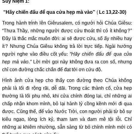
Suy Niệm 1:
(
“Hãy chiến đấu để qua cửa hẹp mà vào”
Lc 13,22-30)
Trong hành trình lên Giêrusalem, có người hỏi Chúa Giêsu:
“Thưa Thầy, những người được cứu thoát thì có ít không?”
Đây là thắc mắc muôn đời: ai sẽ được cứu, số ấy nhiều hay
ít? Nhưng Chúa Giêsu không trả lời trực tiếp. Ngài hướng
người nghe vào điều cốt yếu:
“Hãy chiến đấu để qua cửa
hẹp mà vào.”
Lời mời gọi này không đưa ra con số, nhưng
chỉ con đường chắc chắn để đạt tới ơn cứu độ.
Hình ảnh cửa hẹp cho thấy con đường theo Chúa không
phải là lối đi rộng rãi, dễ dãi. Trong các thành cổ, cửa hẹp
thường là lối phụ nhỏ, khi cửa chính đóng lại, chỉ những ai
chấp nhận khom mình, bỏ lại hành lý cồng kềnh mới đi qua
được. Cũng thế, để vào Nước Trời, con người phải từ bỏ sự
kiêu ngạo, lòng ích kỷ, tham lam và đam mê tội lỗi. Chỉ
những ai khiêm nhường, sẵn sàng từ bỏ chính mình mới có