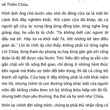
về Thiên Chúa.
Hình ảnh ông chủ bước vào nhà rồi đóng cửa lại là một lời
cảnh tỉnh đầy nghiêm khắc. Khi cánh cửa đã khép, dù có
người gõ cửa, tự xưng rằng từng đồng bàn, từng nghe ông
giảng dạy, họ vẫn bị từ chối:
“Ta không biết các ngươi từ
đâu mà tới. Hãy lui ra khỏi mặt Ta, hỡi những kẻ làm điều
gian ác.”
Lời từ chối ấy cho thấy: không phải cứ từng nghe
Lời Chúa, từng tham dự phụng vụ hay từng gần gũi với cộng
đoàn là đủ để được vào Nước Trời. Nếu đời sống ta vẫn còn
gắn chặt với lối sống thế gian, chỉ dừng ở những hình thức
bên ngoài mà thiếu sự biến đổi bên trong, thì tất cả cũng trở
thành vô nghĩa. Cửa hẹp ở đây không phải là một khái niệm
mơ hồ, nhưng chính là con đường sống khác biệt của người
môn đệ: không chiều theo ích kỷ, không thỏa hiệp với tội lỗi,
nhưng biết chọn yêu thương, tha thứ và hy sinh như Chúa.
Nhìn lại chính đời sống mình, chúng ta phải thú nhận rằng có