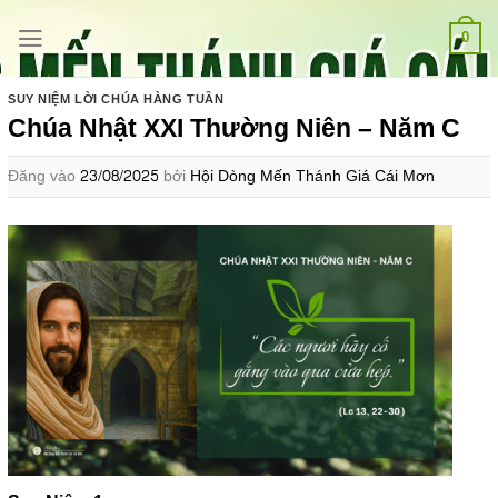
Bỏ
qua
0
nội
dung
SUY NIỆM LỜI CHÚA HÀNG TUẦN
Chúa Nhật XXI Thường Niên – Năm C
Đăng vào
23/08/2025
bởi
Hội Dòng Mến Thánh Giá Cái Mơn