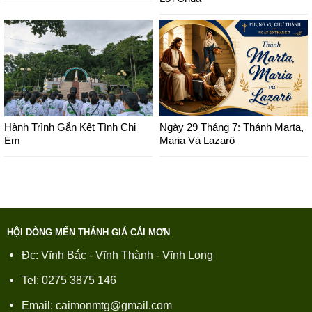
Hành Trình Gắn Kết Tình Chị
Ngày 29 Tháng 7: Thánh Marta,
Em
Maria Và Lazarô
HỘI DÒNG MẾN THÁNH GIÁ CÁI MƠN
Đc: Vĩnh Bắc - Vĩnh Thành - Vĩnh Long
Tel: 0275 3875 146
Email: caimonmtg@gmail.com