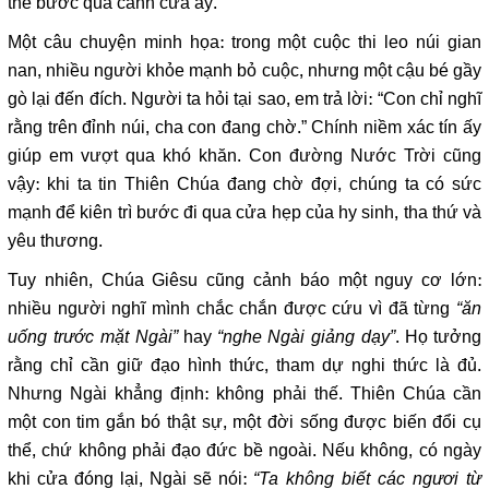
thể bước qua cánh cửa ấy.
Một câu chuyện minh họa: trong một cuộc thi leo núi gian
nan, nhiều người khỏe mạnh bỏ cuộc, nhưng một cậu bé gầy
gò lại đến đích. Người ta hỏi tại sao, em trả lời: “Con chỉ nghĩ
rằng trên đỉnh núi, cha con đang chờ.” Chính niềm xác tín ấy
giúp em vượt qua khó khăn. Con đường Nước Trời cũng
vậy: khi ta tin Thiên Chúa đang chờ đợi, chúng ta có sức
mạnh để kiên trì bước đi qua cửa hẹp của hy sinh, tha thứ và
yêu thương.
Tuy nhiên, Chúa Giêsu cũng cảnh báo một nguy cơ lớn:
nhiều người nghĩ mình chắc chắn được cứu vì đã từng
“ăn
uống trước mặt Ngài”
hay
“nghe Ngài giảng dạy”
. Họ tưởng
rằng chỉ cần giữ đạo hình thức, tham dự nghi thức là đủ.
Nhưng Ngài khẳng định: không phải thế. Thiên Chúa cần
một con tim gắn bó thật sự, một đời sống được biến đổi cụ
thể, chứ không phải đạo đức bề ngoài. Nếu không, có ngày
khi cửa đóng lại, Ngài sẽ nói:
“Ta không biết các ngươi từ