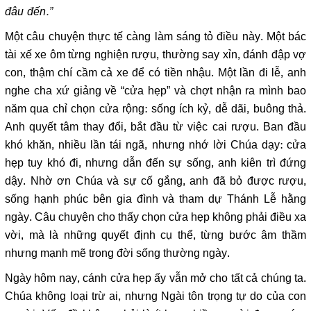
đâu đến.”
Một câu chuyện thực tế càng làm sáng tỏ điều này. Một bác
tài xế xe ôm từng nghiện rượu, thường say xỉn, đánh đập vợ
con, thậm chí cầm cả xe để có tiền nhậu. Một lần đi lễ, anh
nghe cha xứ giảng về “cửa hẹp” và chợt nhận ra mình bao
năm qua chỉ chọn cửa rộng: sống ích kỷ, dễ dãi, buông thả.
Anh quyết tâm thay đổi, bắt đầu từ việc cai rượu. Ban đầu
khó khăn, nhiều lần tái ngã, nhưng nhớ lời Chúa dạy: cửa
hẹp tuy khó đi, nhưng dẫn đến sự sống, anh kiên trì đứng
dậy. Nhờ ơn Chúa và sự cố gắng, anh đã bỏ được rượu,
sống hạnh phúc bên gia đình và tham dự Thánh Lễ hằng
ngày. Câu chuyện cho thấy chọn cửa hẹp không phải điều xa
vời, mà là những quyết định cụ thể, từng bước âm thầm
nhưng mạnh mẽ trong đời sống thường ngày.
Ngày hôm nay, cánh cửa hẹp ấy vẫn mở cho tất cả chúng ta.
Chúa không loại trừ ai, nhưng Ngài tôn trọng tự do của con