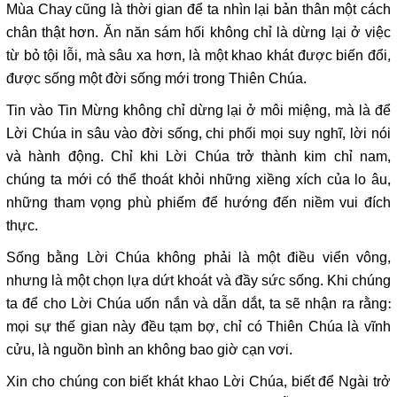
Mùa Chay cũng là thời gian để ta nhìn lại bản thân một cách
chân thật hơn. Ăn năn sám hối không chỉ là dừng lại ở việc
từ bỏ tội lỗi, mà sâu xa hơn, là một khao khát được biến đổi,
được sống một đời sống mới trong Thiên Chúa.
Tin vào Tin Mừng không chỉ dừng lại ở môi miệng, mà là để
Lời Chúa in sâu vào đời sống, chi phối mọi suy nghĩ, lời nói
và hành động. Chỉ khi Lời Chúa trở thành kim chỉ nam,
chúng ta mới có thể thoát khỏi những xiềng xích của lo âu,
những tham vọng phù phiếm để hướng đến niềm vui đích
thực.
Sống bằng Lời Chúa không phải là một điều viển vông,
nhưng là một chọn lựa dứt khoát và đầy sức sống. Khi chúng
ta để cho Lời Chúa uốn nắn và dẫn dắt, ta sẽ nhận ra rằng:
mọi sự thế gian này đều tạm bợ, chỉ có Thiên Chúa là vĩnh
cửu, là nguồn bình an không bao giờ cạn vơi.
Xin cho chúng con biết khát khao Lời Chúa, biết để Ngài trở