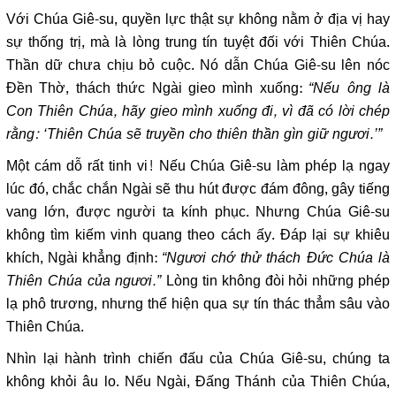
Với Chúa Giê-su, quyền lực thật sự không nằm ở địa vị hay
sự thống trị, mà là lòng trung tín tuyệt đối với Thiên Chúa.
Thần dữ chưa chịu bỏ cuộc. Nó dẫn Chúa Giê-su lên nóc
Đền Thờ, thách thức Ngài gieo mình xuống:
“Nếu ông là
Con Thiên Chúa, hãy gieo mình xuống đi, vì đã có lời chép
rằng: ‘Thiên Chúa sẽ truyền cho thiên thần gìn giữ ngươi.’”
Một cám dỗ rất tinh vi! Nếu Chúa Giê-su làm phép lạ ngay
lúc đó, chắc chắn Ngài sẽ thu hút được đám đông, gây tiếng
vang lớn, được người ta kính phục. Nhưng Chúa Giê-su
không tìm kiếm vinh quang theo cách ấy. Đáp lại sự khiêu
khích, Ngài khẳng định:
“Ngươi chớ thử thách Đức Chúa là
Thiên Chúa của ngươi.”
Lòng tin không đòi hỏi những phép
lạ phô trương, nhưng thể hiện qua sự tín thác thẳm sâu vào
Thiên Chúa.
Nhìn lại hành trình chiến đấu của Chúa Giê-su, chúng ta
không khỏi âu lo. Nếu Ngài, Đấng Thánh của Thiên Chúa,