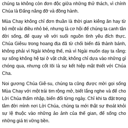
chúng ta không còn đơn độc giữa những thử thách, vì chính
Chúa là Đấng nâng đỡ và đồng hành.
Mùa Chay không chỉ đơn thuần là thời gian kiêng ăn hay từ
bỏ một vài điều nhỏ bé, nhưng là cơ hội để chúng ta canh tân
đời sống, để quay về với suối nguồn tình yêu đích thực.
Chúa Giêsu trong hoang địa đã từ chối biến đá thành bánh,
không phải vì Ngài không thể, mà vì Ngài muốn dạy ta rằng:
sự sống không hệ tại ở vật chất, không chỉ dựa vào những gì
chóng qua, nhưng cốt lõi là sự kết hiệp mật thiết với Chúa
Cha.
Noi gương Chúa Giê-su, chúng ta cũng được mời gọi sống
Mùa Chay với một trái tim rộng mở, biết lắng nghe và để cho
Lời Chúa thấm nhập, biến đổi từng ngày. Chỉ khi ta đặt trọng
tâm đời mình nơi Lời Chúa, chúng ta mới thật sự thoát khỏi
sự lệ thuộc vào những ảo ảnh của thế gian, để sống cho
những giá trị vững bền.