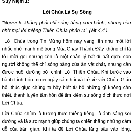
Suy Niệm 1:
Lời Chúa Là Sự Sống
“Người ta không phải chỉ sống bằng cơm bánh, nhưng còn
nhờ mọi lời miệng Thiên Chúa phán ra” (Mt 4,4).
Lời Chúa trong Tin Mừng hôm nay vang lên như một lời
nhắc nhở mạnh mẽ trong Mùa Chay Thánh. Đây không chỉ là
lời mời gọi nhưng còn là một chân lý bất di bất dịch: con
người không thể chỉ sống bằng của ăn vật chất, nhưng cần
được nuôi dưỡng bởi chính Lời Thiên Chúa. Khi bước vào
hành trình bốn mươi ngày sám hối và trở về với Chúa, Giáo
hội thúc giục chúng ta hãy biết từ bỏ những gì không cần
thiết, thanh luyện tâm hồn để tìm kiếm sự sống đích thực nơi
Lời Chúa.
Lời Chúa chính là lương thực thiêng liêng, là ánh sáng soi
đường và là sức mạnh giúp chúng ta chiến thắng những cám
dỗ của trần gian. Khi ta để Lời Chúa lắng sâu vào lòng,