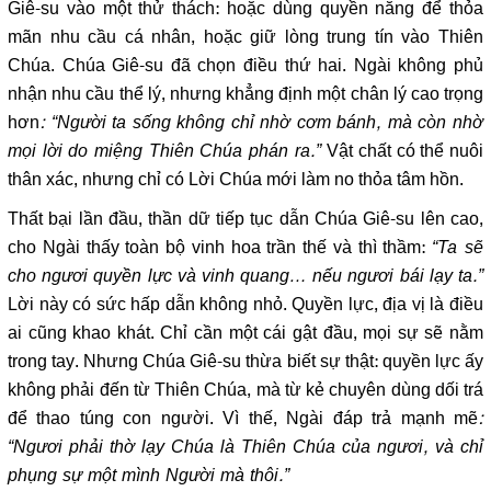
Giê-su vào một thử thách: hoặc dùng quyền năng để thỏa
mãn nhu cầu cá nhân, hoặc giữ lòng trung tín vào Thiên
Chúa. Chúa Giê-su đã chọn điều thứ hai. Ngài không phủ
nhận nhu cầu thể lý, nhưng khẳng định một chân lý cao trọng
hơn
: “Người ta sống không chỉ nhờ cơm bánh, mà còn nhờ
mọi lời do miệng Thiên Chúa phán ra.”
Vật chất có thể nuôi
thân xác, nhưng chỉ có Lời Chúa mới làm no thỏa tâm hồn.
Thất bại lần đầu, thần dữ tiếp tục dẫn Chúa Giê-su lên cao,
cho Ngài thấy toàn bộ vinh hoa trần thế và thì thầm:
“Ta sẽ
cho ngươi quyền lực và vinh quang… nếu ngươi bái lạy ta.”
Lời này có sức hấp dẫn không nhỏ. Quyền lực, địa vị là điều
ai cũng khao khát. Chỉ cần một cái gật đầu, mọi sự sẽ nằm
trong tay. Nhưng Chúa Giê-su thừa biết sự thật: quyền lực ấy
không phải đến từ Thiên Chúa, mà từ kẻ chuyên dùng dối trá
để thao túng con người. Vì thế, Ngài đáp trả mạnh mẽ
:
“Ngươi phải thờ lạy Chúa là Thiên Chúa của ngươi, và chỉ
phụng sự một mình Người mà thôi.”