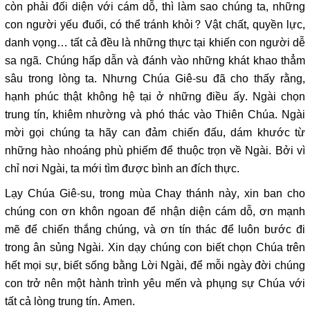
còn phải đối diện với cám dỗ, thì làm sao chúng ta, những
con người yếu đuối, có thể tránh khỏi? Vật chất, quyền lực,
danh vọng… tất cả đều là những thực tại khiến con người dễ
sa ngã. Chúng hấp dẫn và đánh vào những khát khao thẳm
sâu trong lòng ta. Nhưng Chúa Giê-su đã cho thấy rằng,
hạnh phúc thật không hệ tại ở những điều ấy. Ngài chọn
trung tín, khiêm nhường và phó thác vào Thiên Chúa. Ngài
mời gọi chúng ta hãy can đảm chiến đấu, dám khước từ
những hào nhoáng phù phiếm để thuộc trọn về Ngài. Bởi vì
chỉ nơi Ngài, ta mới tìm được bình an đích thực.
Lạy Chúa Giê-su, trong mùa Chay thánh này, xin ban cho
chúng con ơn khôn ngoan để nhận diện cám dỗ, ơn mạnh
mẽ để chiến thắng chúng, và ơn tín thác để luôn bước đi
trong ân sủng Ngài. Xin dạy chúng con biết chọn Chúa trên
hết mọi sự, biết sống bằng Lời Ngài, để mỗi ngày đời chúng
con trở nên một hành trình yêu mến và phụng sự Chúa với
tất cả lòng trung tín. Amen.