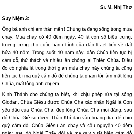
Sr. M. Nhị Thơ
Suy Niệm 3:
Ông bà anh chị em thân mến! Chúng ta đang sống trong mùa
chay. Mùa chay có 40 đêm ngày. 40 là con số biểu trưng,
tượng trưng cho cuộc hành trình của dân Itrael tiến về đất
hứa 40 năm. Trong suốt 40 năm này, dân Chúa liên tục bị
cám dỗ, thử thách và nhiều lần chống lại Thiên Chúa. Điều
đó có nghĩa là trong thời gian mùa chay này chúng ta cũng
liên tục bị ma quỷ cám dỗ để chúng ta phạm tội làm mất lòng
Chúa, mất lòng anh chị em.
Kinh Thánh cho chúng ta biết, khi chịu phép rửa tại sông
Giodan, Chúa Giêsu được Chúa Cha xác nhận Ngài là Con
yêu dấu của Chúa Cha, đẹp lòng Chúa Cha mọi đàng, sau
đó Chúa Giê-su được Thần Khí dẫn vào hoang địa, để chịu
quỷ cám dỗ. Chúa Giêsu ăn chay và cầu nguyện 40 đêm
ngày, sau đó Ngài Thấy đói và ma quỷ xuất hiện cám dỗ