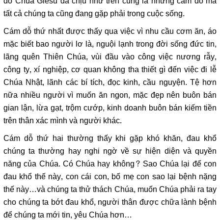
dỗ Chúa Giêsu đã chịu như trên cũng là những cám dỗ mà
tất cả chúng ta cũng đang gặp phải trong cuộc sống.
Cám dỗ thứ nhất được thấy qua việc vì nhu cầu cơm ăn, áo
mặc biết bao người lơ là, nguội lạnh trong đời sống đức tin,
lãng quên Thiên Chúa, vùi đầu vào công việc nương rẫy,
công ty, xí nghiệp, cơ quan không tha thiết gì đến việc đi lễ
Chúa Nhật, lãnh các bí tích, đọc kinh, cầu nguyện. Tệ hơn
nữa nhiều người vì muốn ăn ngon, mặc đẹp nên buôn bán
gian lận, lừa gạt, trộm cướp, kinh doanh buôn bán kiếm tiền
trên thân xác mình và người khác.
Cám dỗ thứ hai thường thấy khi gặp khó khăn, đau khổ
chúng ta thường hay nghi ngờ về sự hiện diện và quyền
năng của Chúa. Có Chúa hay không? Sao Chúa lại để con
đau khổ thế này, con cái con, bố mẹ con sao lại bệnh nặng
thế này…và chúng ta thử thách Chúa, muốn Chúa phải ra tay
cho chúng ta bớt đau khổ, người thân được chữa lành bệnh
để chúng ta mới tin, yêu Chúa hơn…