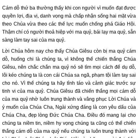
Cám dỗ thứ ba thường thấy khi con người vì muốn đạt được
quyền lợi, địa vị, danh vọng mà chấp nhận sống hai mặt vừa
theo Chúa vừa theo các thế lực muốn chống phá Giáo Hội.
Thậm chí có người thoả hiệp với ma quỷ, bái lạy ma quỷ, sẵn
sàng làm tay sai của ma quỷ.
Lời Chúa hôm nay cho thấy Chúa Giêsu còn bị ma quỷ cám
dỗ, huống chi là chúng ta, vì không thể chiến thắng Chúa
Giêsu, nên chắc chắn ma quỷ nó sẽ tìm mọi cách để dụ dỗ,
lôi kéo chúng ta là con cái Chúa sa ngã, phạm tội làm tay sai
cho nó. Vì thế chúng ta hãy tỉnh táo và cảnh giác trước sự
tinh vi của ma quỷ. Chúa Giêsu đã chiến thắng mọi cám dỗ
của ma quỷ nhờ luôn trung thành và vâng phục Lời Chúa và
ý muốn của Chúa Cha, Ngài xứng đáng là con yêu dấu của
Chúa Cha, đẹp lòng Đức Chúa Cha. Điều đó mang lại cho
chúng ta niềm tin, niềm hy vọng chúng ta cũng có thể chiến
thắng cám dỗ của ma quỷ nếu chúng ta luôn trung thành với