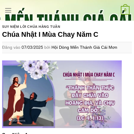
Bỏ
qua
0
nội
dung
SUY NIỆM LỜI CHÚA HÀNG TUẦN
Chúa Nhật I Mùa Chay Năm C
Đăng vào
07/03/2025
bởi
Hội Dòng Mến Thánh Giá Cái Mơn