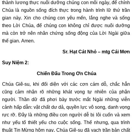
thành lương thực nuôi dưỡng chúng con mỗi ngày, để chính
Chúa là nguồn sống đích thực trong hành trình lữ thứ trần
gian này. Xin cho chúng con yêu mến, lắng nghe và sống
theo Lời Chúa, để chúng con không chỉ được nuôi dưỡng
mà còn trở nên nhân chứng sống động của Lời Ngài giữa
thế gian. Amen.
Sr. Hạt Cát Nhỏ – mtg Cái Mơn
Suy Niệm 2:
Chiến Đấu Trong Ơn Chúa
Chúa Giê-su, khi đối diện với các cơn cám dỗ, chắc hẳn
cũng cảm nhận rõ những khát vọng tự nhiên của phận
người. Thần dữ đã phơi bày trước mắt Ngài những viễn
cảnh hấp dẫn: vật chất dư dả, quyền lực vô song, danh vọng
rực rỡ. Đây là những điều con người dễ bị lôi cuốn và xem
như yếu tố thiết yếu cho cuộc sống. Thế nhưng, qua trình
thuật Tin Mừng hôm nay, Chúa Giê-su đã vạch trần bản chất