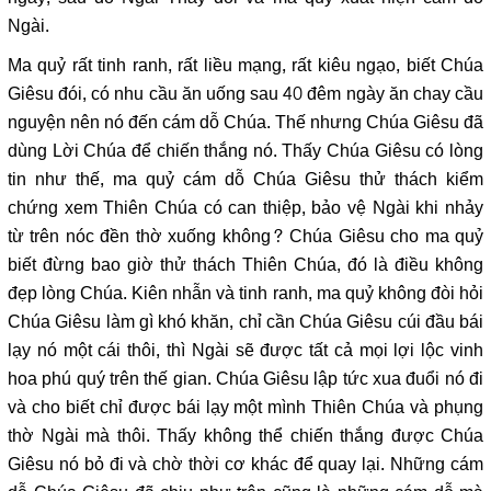
Ngài.
Ma quỷ rất tinh ranh, rất liều mạng, rất kiêu ngạo, biết Chúa
Giêsu đói, có nhu cầu ăn uống sau 40 đêm ngày ăn chay cầu
nguyện nên nó đến cám dỗ Chúa. Thế nhưng Chúa Giêsu đã
dùng Lời Chúa để chiến thắng nó. Thấy Chúa Giêsu có lòng
tin như thế, ma quỷ cám dỗ Chúa Giêsu thử thách kiểm
chứng xem Thiên Chúa có can thiệp, bảo vệ Ngài khi nhảy
từ trên nóc đền thờ xuống không? Chúa Giêsu cho ma quỷ
biết đừng bao giờ thử thách Thiên Chúa, đó là điều không
đẹp lòng Chúa. Kiên nhẫn và tinh ranh, ma quỷ không đòi hỏi
Chúa Giêsu làm gì khó khăn, chỉ cần Chúa Giêsu cúi đầu bái
lạy nó một cái thôi, thì Ngài sẽ được tất cả mọi lợi lộc vinh
hoa phú quý trên thế gian. Chúa Giêsu lập tức xua đuổi nó đi
và cho biết chỉ được bái lạy một mình Thiên Chúa và phụng
thờ Ngài mà thôi. Thấy không thể chiến thắng được Chúa
Giêsu nó bỏ đi và chờ thời cơ khác để quay lại. Những cám