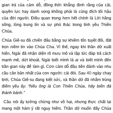
gian trá của cám dỗ, đồng thời khẳng định rằng của cải,
quyền lực hay danh vọng không phải là cùng đích tối hậu
của đời người. Điều quan trọng hơn hết chính là Lời hằng
sống, lòng trung tín và sự phó thác trong tình yêu Thiên
Chúa.
Chúa Giê-su đã chiến đấu bằng sự khiêm tốn tuyệt đối, đặt
trọn niềm tin vào Chúa Cha. Vì thế, ngay khi thần dữ xuất
hiện, Ngài đã nhận diện rõ mưu mô và lập tức đáp trả cách
mạnh mẽ, dứt khoát. Ngài biết mình là ai và biết mình đến
trần gian này để làm gì. Cơn cám dỗ đầu tiên đánh vào nhu
cầu căn bản nhất của con người: cái đói. Sau 40 ngày chay
tịnh, Chúa Giê-su đang kiệt sức, và thần dữ đã nhắm trúng
điểm yếu ấy:
“Nếu ông là Con Thiên Chúa, hãy biến đá
thành bánh.”
Câu nói ấy tưởng chừng như vô hại, nhưng thực chất lại
mang một hàm ý rất nguy hiểm. Thần dữ muốn đẩy Chúa