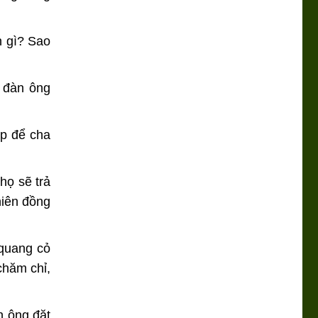
n gì? Sao
i đàn ông
ợp để cha
họ sẽ trả
niên đồng
 quang cỏ
chăm chỉ,
n ông đặt