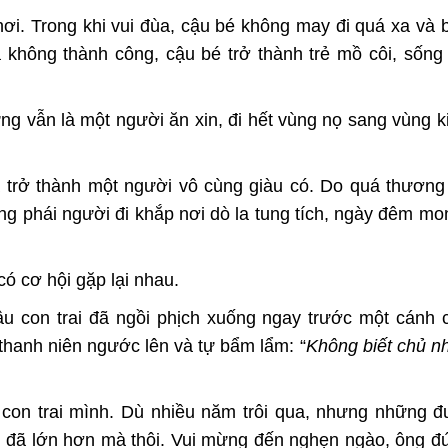
ơi. Trong khi vui đùa, cậu bé không may đi quá xa và b
 không thành công, cậu bé trở thành trẻ mồ côi, sống
ng vẫn là một người ăn xin, đi hết vùng nọ sang vùng k
ã trở thành một người vô cùng giàu có. Do quá thươn
ng phái người đi khắp nơi dò la tung tích, ngày đêm m
ó cơ hội gặp lại nhau.
ậu con trai đã ngồi phịch xuống ngay trước một cánh 
thanh niên ngước lên và tự bẩm lẩm: “
Không biết chủ n
con trai mình. Dù nhiều năm trôi qua, nhưng những 
ậu đã lớn hơn mà thôi. Vui mừng đến nghẹn ngào, ông 