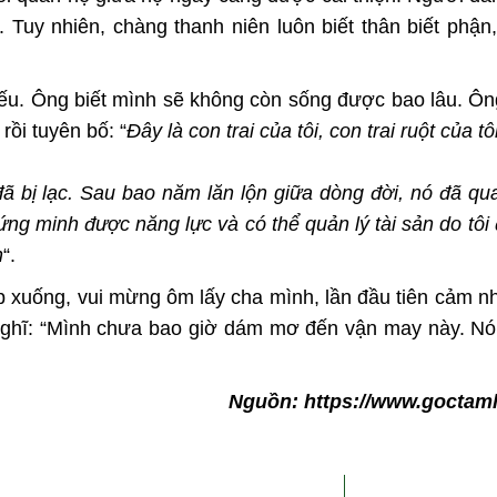
. Tuy nhiên, chàng thanh niên luôn biết thân biết phận
yếu. Ông biết mình sẽ không còn sống được bao lâu. Ông
rồi tuyên bố: “
Đây là con trai của tôi, con trai ruột của tôi
đã bị lạc. Sau bao năm lăn lộn giữa dòng đời, nó đã qua
ng minh được năng lực và có thể quản lý tài sản do tôi đ
h
“.
ụp xuống, vui mừng ôm lấy cha mình, lần đầu tiên cảm 
 nghĩ: “Mình chưa bao giờ dám mơ đến vận may này. Nó
Nguồn: https://www.gocta