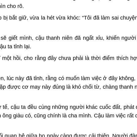
ìn cho rõ.
p bị bắt giữ, vừa la hét vừa khóc: “Tôi đã làm sai chuyệ
sẽ giết mình, cậu thanh niên đã ngất xỉu, khiến ngườ
 ta tỉnh lại.
một hồi, cho rằng đây chưa phải là thời điểm thích h
n, lúc này đã tỉnh, rằng có muốn làm việc ở đây không, 
 gặp được cơ may này đúng là khó chối từ, chàng thanh 
 tế, cậu ta đều cùng những người khác cuốc đất, phát
àn ông giàu có, cũng chính là cha mình. Cậu làm việc rất 
mối quan hệ giữa họ ngày càng được cải thiện. Người đà