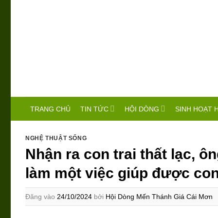
Bỏ
qua
nội
dung
TIN TỨC
HỘI DÒNG
SINH HOẠT 
TRANG CHỦ
NGHỆ THUẬT SỐNG
Nhận ra con trai thất lạc, 
làm một việc giúp được con
Đăng vào
24/10/2024
bởi
Hội Dòng Mến Thánh Giá Cái Mơn