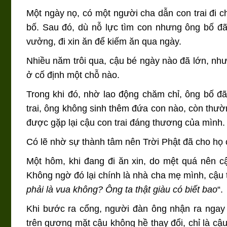
Một ngày nọ, có một người cha dẫn con trai đi ch
bố. Sau đó, dù nỗ lực tìm con nhưng ông bố đã
vưởng, đi xin ăn để kiếm ăn qua ngày.
Nhiều năm trôi qua, cậu bé ngày nào đã lớn, như
ở cố định một chỗ nào.
Trong khi đó, nhờ lao động chăm chỉ, ông bố đ
trai, ông không sinh thêm đứa con nào, còn thườ
được gặp lại cậu con trai đáng thương của mình.
Có lẽ nhờ sự thành tâm nên Trời Phật đã cho họ c
Một hôm, khi đang đi ăn xin, do mệt quá nên c
Không ngờ đó lại chính là nhà cha mẹ mình, cậu 
phải là vua không? Ông ta thật giàu có biết bao
“.
Khi bước ra cổng, người đàn ông nhận ra ngay 
trên gương mặt cậu không hề thay đổi, chỉ là c