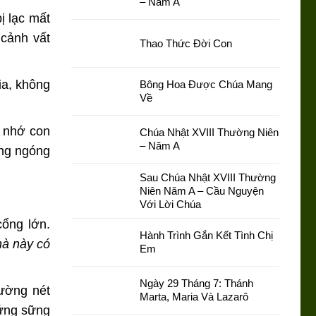
– Năm A
ị lạc mất
 cảnh vất
Thao Thức Đời Con
ia, không
Bông Hoa Được Chúa Mang
Về
g nhớ con
Chúa Nhật XVIII Thường Niên
– Năm A
ong ngóng
Sau Chúa Nhật XVIII Thường
Niên Năm A – Cầu Nguyện
Với Lời Chúa
cổng lớn.
Hành Trình Gắn Kết Tình Chị
hà này có
Em
Ngày 29 Tháng 7: Thánh
đường nét
Marta, Maria Và Lazarô
đứng sững