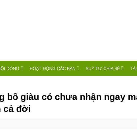
HỘI DÒNG
HOẠT ĐỘNG CÁC BAN
SUY TƯ-CHIA SẺ
TÀI
ông bố giàu có chưa nhận ngay m
 cả đời