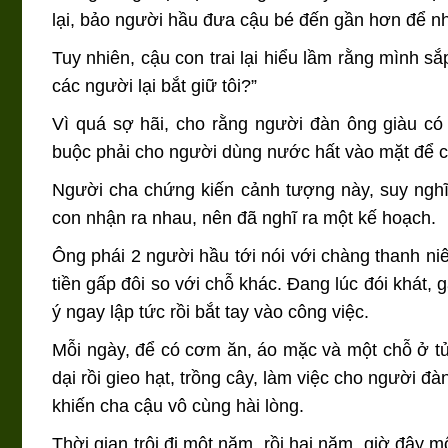
lại, bảo người hầu đưa cậu bé đến gần hơn để nh
Tuy nhiên, cậu con trai lại hiểu lầm rằng mình sắ
các người lại bắt giữ tôi?”
Vì quá sợ hãi, cho rằng người đàn ông giàu có 
buộc phải cho người dùng nước hất vào mặt để cậu
Người cha chứng kiến cảnh tượng này, suy nghĩ 
con nhận ra nhau, nên đã nghĩ ra một kế hoạch.
Ông phái 2 người hầu tới nói với chàng thanh niê
tiền gấp đôi so với chỗ khác. Đang lúc đói khát,
ý ngay lập tức rồi bắt tay vào công việc.
Mỗi ngày, để có cơm ăn, áo mặc và một chỗ ở tử
dại rồi gieo hạt, trồng cây, làm việc cho người đ
khiến cha cậu vô cùng hài lòng.
Thời gian trôi đi một năm, rồi hai năm, giờ đây 