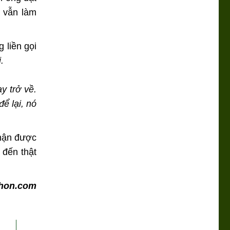
, vẫn làm
 liền gọi
.
y trở về.
ể lại, nó
nhận được
 đến thật
mhon.com