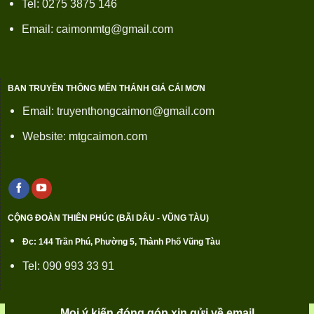
Tel: 0275 3875 146
Email: caimonmtg@gmail.com
BAN TRUYỀN THÔNG MẾN THÁNH GIÁ CÁI MƠN
Email: truyenthongcaimon@gmail.com
Website: mtgcaimon.com
CỘNG ĐOÀN THIÊN PHÚC (BÃI DÂU - VŨNG TÀU)
Đc: 144 Trần Phú, Phường 5, Thành Phố Vũng Tàu
Tel: 090 993 33 91
Mọi ý kiến đóng góp xin gửi về email