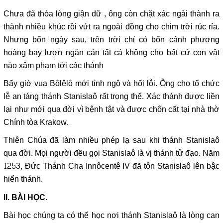
Chưa đã thỏa lòng giận dữ , ông còn chặt xác ngài thành ra
thành nhiều khúc rồi vứt ra ngoài đồng cho chim trời rúc rỉa.
Nhưng bốn ngày sau, trên trời chỉ có bốn cánh phượng
hoàng bay lượn ngăn cản tất cả không cho bất cứ con vật
nào xâm phạm tới các thánh
Bấy giờ vua Bôlêlô mới tỉnh ngộ và hối lỗi. Ông cho tổ chức
lễ an táng thánh Stanislaô rất trọng thể. Xác thánh được liền
lại như mới qua đời vì bệnh tật và được chôn cất tại nhà thờ
Chính tòa Krakow.
Thiên Chúa đã làm nhiều phép lạ sau khi thánh Stanislaô
qua đời. Mọi người đều gọi Stanislaô là vị thánh tử đạo. Năm
1253, Đức Thánh Cha Innôcentê IV đã tôn Stanislaô lên bậc
hiển thánh.
II. BÀI HỌC.
Bài học chúng ta có thể học nơi thánh Stanislaô là lòng can