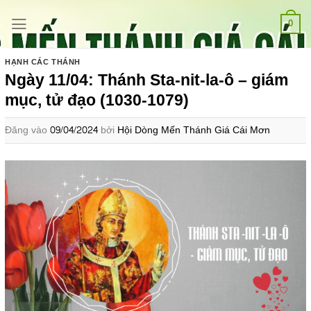
Bỏ
qua
0
nội
dung
HẠNH CÁC THÁNH
Ngày 11/04: Thánh Sta-nit-la-ô – giám
mục, tử đạo (1030-1079)
Đăng vào
09/04/2024
bởi
Hội Dòng Mến Thánh Giá Cái Mơn