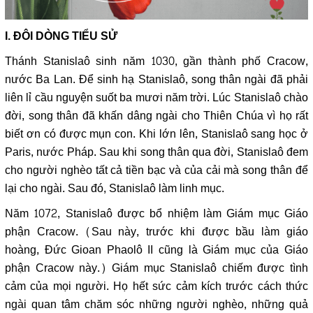
I. ĐÔI DÒNG TIỂU SỬ
Thánh Stanislaô sinh năm 1030, gần thành phố Cracow,
nước Ba Lan. Để sinh hạ Stanislaô, song thân ngài đã phải
liên lỉ cầu nguyện suốt ba mươi năm trời. Lúc Stanislaô chào
đời, song thân đã khấn dâng ngài cho Thiên Chúa vì họ rất
biết ơn có được mụn con. Khi lớn lên, Stanislaô sang học ở
Paris, nước Pháp. Sau khi song thân qua đời, Stanislaô đem
cho người nghèo tất cả tiền bạc và của cải mà song thân để
lại cho ngài. Sau đó, Stanislaô làm linh mục.
Năm 1072, Stanislaô được bổ nhiệm làm Giám mục Giáo
phận Cracow. (Sau này, trước khi được bầu làm giáo
hoàng, Đức Gioan Phaolô II cũng là Giám mục của Giáo
phận Cracow này.) Giám mục Stanislaô chiếm được tình
cảm của mọi người. Họ hết sức cảm kích trước cách thức
ngài quan tâm chăm sóc những người nghèo, những quả