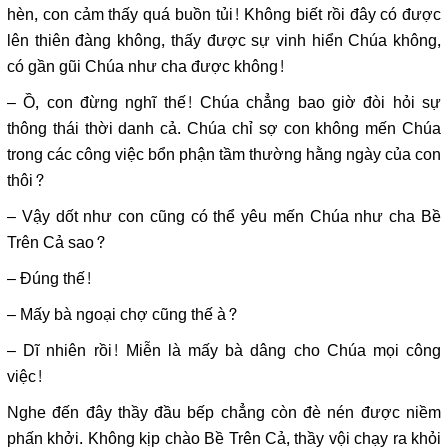
hèn, con cảm thấy quá buồn tủi! Không biết rồi đây có được
lên thiên đàng không, thấy được sự vinh hiển Chúa không,
có gần gũi Chúa như cha được không!
– Ồ, con đừng nghĩ thế! Chúa chẳng bao giờ đòi hỏi sự
thông thái thời danh cả. Chúa chỉ sợ con không mến Chúa
trong các công việc bổn phận tầm thường hằng ngày của con
thôi?
– Vậy dốt như con cũng có thể yêu mến Chúa như cha Bề
Trên Cả sao?
– Đúng thế!
– Mấy bà ngoại chợ cũng thế à?
– Dĩ nhiên rồi! Miễn là mấy bà dâng cho Chúa mọi công
việc!
Nghe đến đây thầy đầu bếp chẳng còn đè nén được niềm
phấn khởi. Không kịp chào Bề Trên Cả, thầy vội chạy ra khỏi