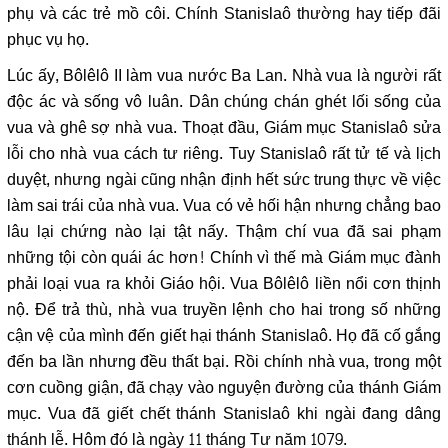
phụ và các trẻ mồ côi. Chính Stanislaô thường hay tiếp đãi
phục vụ họ.
Lúc ấy, Bôlêlô II làm vua nước Ba Lan. Nhà vua là người rất
độc ác và sống vô luân. Dân chúng chán ghét lối sống của
vua và ghê sợ nhà vua. Thoạt đầu, Giám mục Stanislaô sửa
lỗi cho nhà vua cách tư riêng. Tuy Stanislaô rất tử tế và lịch
duyệt, nhưng ngài cũng nhận định hết sức trung thực về việc
làm sai trái của nhà vua. Vua có vẻ hối hận nhưng chẳng bao
lâu lại chứng nào lại tật nấy. Thậm chí vua đã sai phạm
những tội còn quái ác hơn! Chính vì thế mà Giám mục đành
phải loại vua ra khỏi Giáo hội. Vua Bôlêlô liền nổi cơn thịnh
nộ. Để trả thù, nhà vua truyền lệnh cho hai trong số những
cận vệ của mình đến giết hại thánh Stanislaô. Họ đã cố gắng
đến ba lần nhưng đều thất bại. Rồi chính nhà vua, trong một
cơn cuồng giận, đã chạy vào nguyện đường của thánh Giám
mục. Vua đã giết chết thánh Stanislaô khi ngài đang dâng
thánh lễ. Hôm đó là ngày 11 tháng Tư năm 1079.