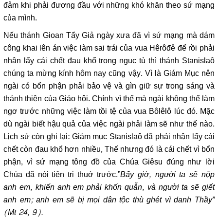
đảm khi phải đương đầu với những khó khăn theo sứ mạng
của mình.
Nếu thánh Gioan Tẩy Giả ngày xưa đã vì sứ mạng mà dám
công khai lên án việc làm sai trái của vua Hêrôđê để rồi phải
nhận lấy cái chết đau khổ trong ngục tù thì thánh Stanislaô
chúng ta mừng kính hôm nay cũng vậy. Vì là Giám Mục nên
ngài có bổn phận phải bảo vệ và gìn giữ sự trong sáng và
thánh thiện của Giáo hội. Chính vì thế mà ngài không thể làm
ngơ trước những việc làm tồi tệ của vua Bôlêlô lúc đó. Mặc
dù ngài biết hậu quả của việc ngài phải làm sẽ như thế nào.
Lịch sử còn ghi lại: Giám mục Stanislaô đã phải nhận lấy cái
chết còn đau khổ hơn nhiều, Thế nhưng đó là cái chết vì bổn
phận, vì sứ mạng tông đồ của Chúa Giêsu đúng như lời
Chúa đã nói tiên tri thuở trước.”
Bấy giờ, người ta sẽ nộp
anh em, khiến anh em phải khốn quẫn, và người ta sẽ giết
anh em; anh em sẽ bị mọi dân tộc thù ghét vì danh Thầy”
(Mt 24, 9).