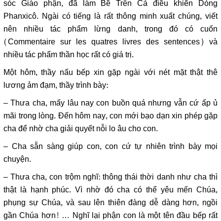
sóc Giáo phận, đã làm Bề Trên Cả điều khiển Dòng
Phanxicô. Ngài có tiếng là rất thông minh xuất chúng, viết
nên nhiều tác phẩm lừng danh, trong đó có cuốn
(Commentaire sur les quatres livres des sentences) và
nhiều tác phẩm thần học rất có giá trị.
Một hôm, thầy nấu bếp xin gặp ngài với nét mặt thật thê
lương ảm đạm, thầy trình bày:
– Thưa cha, mấy lâu nay con buồn quá nhưng vẫn cứ ấp ủ
mãi trong lòng. Đến hôm nay, con mới bạo dạn xin phép gặp
cha để nhờ cha giải quyết nỗi lo âu cho con.
– Cha sẵn sàng giúp con, con cứ tự nhiên trình bày mọi
chuyện.
– Thưa cha, con trộm nghĩ: thông thái thời danh như cha thì
thật là hạnh phúc. Vì nhờ đó cha có thể yêu mến Chúa,
phụng sự Chúa, và sau lên thiên đàng dễ dàng hơn, ngồi
gần Chúa hơn! … Nghĩ lại phận con là một tên đầu bếp rất