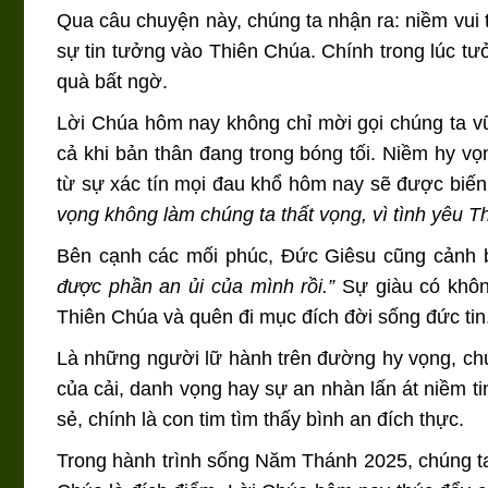
Qua câu chuyện này, chúng ta nhận ra: niềm vui 
sự tin tưởng vào Thiên Chúa. Chính trong lúc t
quà bất ngờ.
Lời Chúa hôm nay không chỉ mời gọi chúng ta v
cả khi bản thân đang trong bóng tối. Niềm hy v
từ sự xác tín mọi đau khổ hôm nay sẽ được biến
vọng không làm chúng ta thất vọng, vì tình yêu T
Bên cạnh các mối phúc, Đức Giêsu cũng cảnh
được phần an ủi của mình rồi.”
Sự giàu có không
Thiên Chúa và quên đi mục đích đời sống đức tin
Là những người lữ hành trên đường hy vọng, chú
của cải, danh vọng hay sự an nhàn lấn át niềm ti
sẻ, chính là con tim tìm thấy bình an đích thực.
Trong hành trình sống Năm Thánh 2025, chúng ta