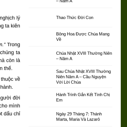
– Năm A
nghịch lý
Thao Thức Đời Con
g ta kiên
Bông Hoa Được Chúa Mang
Về
m.”
Trong
chúng ta
Chúa Nhật XVIII Thường Niên
– Năm A
mà còn là
n thế.
Sau Chúa Nhật XVIII Thường
Niên Năm A – Cầu Nguyện
 thuộc về
Với Lời Chúa
 hành.
Hành Trình Gắn Kết Tình Chị
người đời
Em
 cho mình
t dấu chỉ
Ngày 29 Tháng 7: Thánh
Marta, Maria Và Lazarô