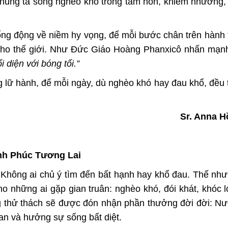
chúng ta sống nghèo khó trong tâm hồn, khiêm nhường,
ống động về niềm hy vọng, để mỗi bước chân trên hành 
h cho thế giới. Như Đức Giáo Hoàng Phanxicô nhấn mạn
i diện với bóng tối.”
g lữ hành, để mỗi ngày, dù nghèo khó hay đau khổ, đều 
Sr. Anna 
h Phúc Tương Lai
 Không ai chủ ý tìm đến bất hạnh hay khổ đau. Thế như
 những ai gặp gian truân: nghèo khó, đói khát, khóc ló
g thử thách sẽ được đón nhận phần thưởng đời đời: N
an và hưởng sự sống bất diệt.