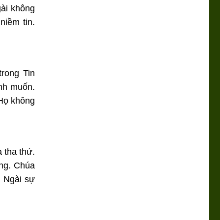
gài không
niềm tin.
rong Tin
ình muốn.
 Họ không
 tha thứ.
ơng. Chúa
i Ngài sự