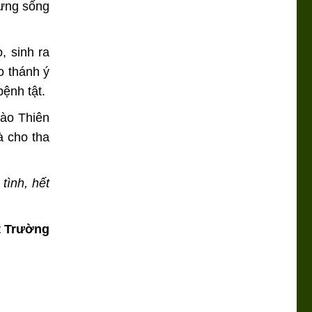
hưng sống
, sinh ra
o thánh ý
ệnh tật.
vào Thiên
à cho tha
tình, hết
t Trường