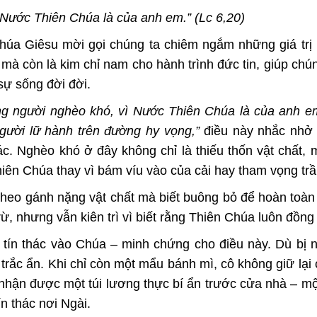
 Nước Thiên Chúa là của anh em.” (Lc 6,20)
úa Giêsu mời gọi chúng ta chiêm ngắm những giá trị 
à còn là kim chỉ nam cho hành trình đức tin, giúp chún
sự sống đời đời.
ng người nghèo khó, vì Nước Thiên Chúa là của anh e
gười lữ hành trên đường hy vọng,”
điều này nhắc nhở 
ác. Nghèo khó ở đây không chỉ là thiếu thốn vật chất, 
ên Chúa thay vì bám víu vào của cải hay tham vọng trầ
heo gánh nặng vật chất mà biết buông bỏ để hoàn toàn
trừ, nhưng vẫn kiên trì vì biết rằng Thiên Chúa luôn đồng
tín thác vào Chúa – minh chứng cho điều này. Dù bị 
trắc ẩn. Khi chỉ còn một mẩu bánh mì, cô không giữ lại
a nhận được một túi lương thực bí ẩn trước cửa nhà – mộ
n thác nơi Ngài.