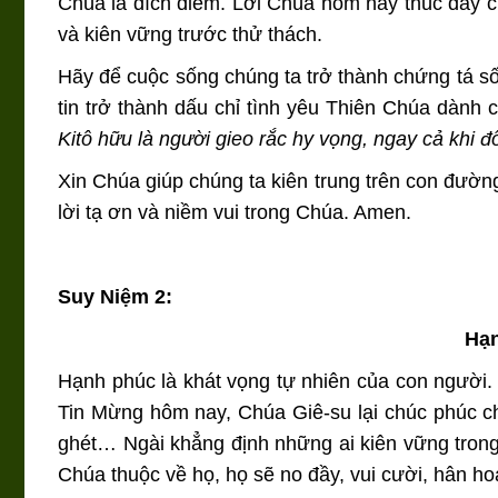
Chúa là đích điểm. Lời Chúa hôm nay thúc đẩy 
và kiên vững trước thử thách.
Hãy để cuộc sống chúng ta trở thành chứng tá s
tin trở thành dấu chỉ tình yêu Thiên Chúa dàn
Kitô hữu là người gieo rắc hy vọng, ngay cả khi đố
Xin Chúa giúp chúng ta kiên trung trên con đườn
lời tạ ơn và niềm vui trong Chúa. Amen.
Suy Niệm 2:
Hạn
Hạnh phúc là khát vọng tự nhiên của con người.
Tin Mừng hôm nay, Chúa Giê-su lại chúc phúc cho
ghét… Ngài khẳng định những ai kiên vững tron
Chúa thuộc về họ, họ sẽ no đầy, vui cười, hân ho