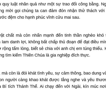
o quy luật nhân quả như một sự trao đổi công bằng. N
g mời gọi chúng ta can đảm đón nhận thử thách với 
bước đệm cho hạnh phúc vĩnh cửu mai sau.
ật chất mà còn nhấn mạnh đến tinh thần nghèo khó t
 lam danh lợi, không bất chấp thủ đoạn để đạt điều m
 rộng tấm lòng, biết sẻ chia với anh chị em túng thiếu.
ng tìm kiếm Thiên Chúa là gia nghiệp đích thực.
 mà còn là đói khát tình yêu, sự cảm thông, bao dung và
con người càng khao khát được lắng nghe và yêu thư
a Bí tích Thánh Thể. Ai chạy đến với Ngài, kín múc nơ