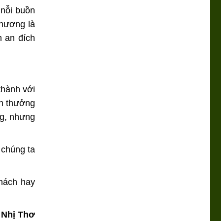
 nỗi buồn
thương là
h an đích
thành với
ần thưởng
ng, nhưng
 chúng ta
thách hay
. Nhị Thơ