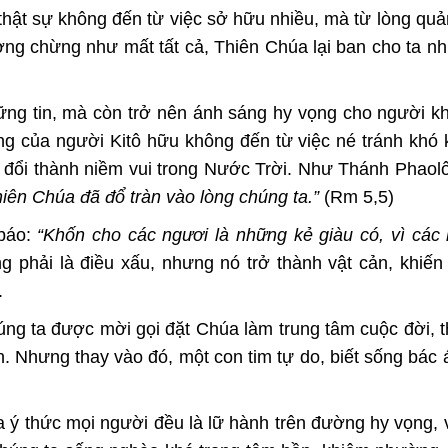
thật sự không đến từ việc sở hữu nhiều, mà từ lòng quả
ưởng chừng như mất tất cả, Thiên Chúa lại ban cho ta 
ững tin, mà còn trở nên ánh sáng hy vọng cho người k
ọng của người Kitô hữu không đến từ việc né tránh khó
 đổi thành niềm vui trong Nước Trời. Như Thánh Phaol
hiên Chúa đã đổ tràn vào lòng chúng ta.”
(Rm 5,5)
 báo:
“Khốn cho các ngươi là những kẻ giàu có, vì các
 phải là điều xấu, nhưng nó trở thành vật cản, khiến 
.
ng ta được mời gọi đặt Chúa làm trung tâm cuộc đời, t
n. Nhưng thay vào đó, một con tim tự do, biết sống bác á
 ý thức mọi người đều là lữ hành trên đường hy vọng, 