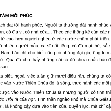
TÁM MỐI PHÚC
h đạt tới hạnh phúc, Người ta thường đặt hạnh phúc 
an, có địa vị, có nhà cửa… Theo các thống kê của các n
 tự tử cao hơn người nghèo ở các nước chậm phát triển
 nhiều người mẫu, ca sĩ nổi tiếng, có đủ mọi thứ, sắc
 Nam báo chí cho biết cũng có những đại gia, ông to m
ột tử. Qua đó cho thấy những cái có đó chưa chắc bảo
 sau.
 biết, ngoài việc tuân giữ mười điều răn, chúng ta c
c vào Nước Thiên Chúa đó là sống, thực hành các mối 
được vào Nước Thiên Chúa là những người có tinh th
ớc Trời là của họ”
. Tinh thần nghèo khó mà Chúa Giês
, là không cậy dựa vào tiền của, quyền lực, mà chỉ c