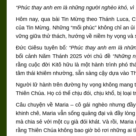
“Phúc thay anh em là những người nghèo khó, vì
Hôm nay, qua bài Tin Mừng theo Thánh Luca, Ch
của Tin Mừng. Những “mối phúc” không chỉ an ủi m
vững giữa thử thách, hướng về niềm hy vọng và 
Đức Giêsu tuyên bố
: “Phúc thay anh em là nhữ
bối cảnh Năm Thánh 2025 với chủ đề
“Những n
rằng cuộc đời Kitô hữu là một hành trình phó th
tâm thái khiêm nhường, sẵn sàng cậy dựa vào Thi
Người lữ hành trên đường hy vọng không mang t
Thiên Chúa. Họ có thể chịu đói, chịu khổ, bị loại 
Câu chuyện về Maria – cô gái nghèo nhưng đầy 
khinh chê, Maria vẫn sống quảng đại và đầy lòng 
mà chia sẻ với một cụ già đói khát. Và rồi, Mari
rằng Thiên Chúa không bao giờ bỏ rơi những ai tí