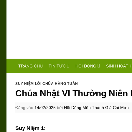
Bỏ
qua
nội
dung
TIN TỨC
HỘI DÒNG
SINH HOẠT 
TRANG CHỦ
SUY NIỆM LỜI CHÚA HÀNG TUẦN
Chúa Nhật VI Thường Niên
Đăng vào
14/02/2025
bởi
Hội Dòng Mến Thánh Giá Cái Mơn
Suy Niệm 1: