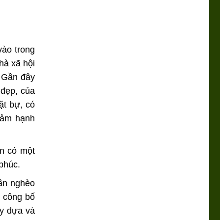
vào trong
hà xã hội
. Gần đây
 đẹp, của
ặt bự, có
 đảm hạnh
òn có một
phúc.
ần nghèo
u công bố
ậy dựa và