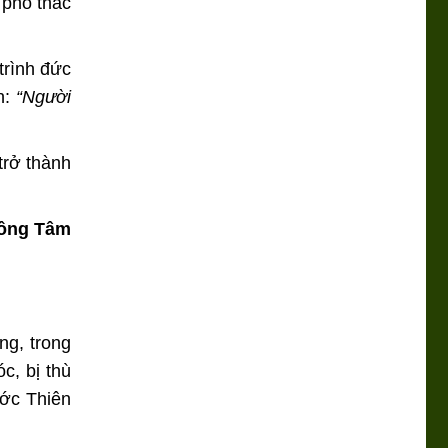
 phó thác
trình đức
h:
“Người
trở thành
Hồng Tâm
ng, trong
c, bị thù
ước Thiên