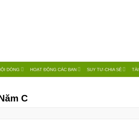
HỘI DÒNG
HOẠT ĐỘNG CÁC BAN
SUY TƯ-CHIA SẺ
TÀI
 Năm C