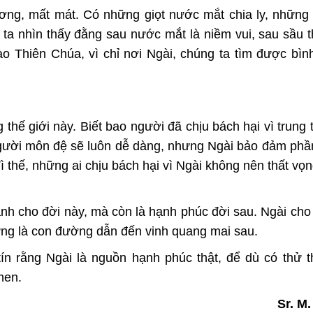
ơng, mất mát. Có những giọt nước mắt chia ly, những
 ta nhìn thấy đằng sau nước mắt là niềm vui, sau sầu 
vào Thiên Chúa, vì chỉ nơi Ngài, chúng ta tìm được bìn
g thế giới này. Biết bao người đã chịu bách hại vì trung 
người môn đệ sẽ luôn dễ dàng, nhưng Ngài bảo đảm ph
ì thế, những ai chịu bách hại vì Ngài không nên thất vọ
h cho đời này, mà còn là hạnh phúc đời sau. Ngài cho
ưng là con đường dẫn đến vinh quang mai sau.
tín rằng Ngài là nguồn hạnh phúc thật, để dù có thử 
men.
Sr. M