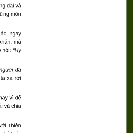
ng đại và
những món
hác, ngay
 khăn, mà
ô nói:
“Hy
 ngươi đã
ta xa rời
hay vì để
i và chia
với Thiên