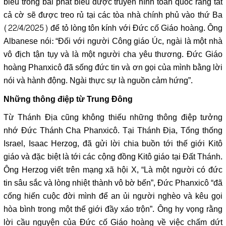
biểu trong bài phát biểu được truyền hình toàn quốc rằng tất
cả cờ sẽ được treo rủ tại các tòa nhà chính phủ vào thứ Ba
(22/4/2025) để tỏ lòng tôn kính với Đức cố Giáo hoàng. Ông
Albanese nói: “Đối với người Công giáo Úc, ngài là một nhà
vô địch tận tụy và là một người cha yêu thương. Đức Giáo
hoàng Phanxicô đã sống đức tin và ơn gọi của mình bằng lời
nói và hành động. Ngài thực sự là nguồn cảm hứng”.
Những thông điệp từ Trung Đông
Từ Thánh Địa cũng không thiếu những thông điệp tưởng
nhớ Đức Thánh Cha Phanxicô. Tại Thánh Địa, Tổng thống
Israel, Isaac Herzog, đã gửi lời chia buồn tới thế giới Kitô
giáo và đặc biệt là tới các cộng đồng Kitô giáo tại Đất Thánh.
Ông Herzog viết trên mạng xã hội X, “Là một người có đức
tin sâu sắc và lòng nhiệt thành vô bờ bến”, Đức Phanxicô “đã
cống hiến cuộc đời mình để an ủi người nghèo và kêu gọi
hòa bình trong một thế giới đầy xáo trộn”. Ông hy vọng rằng
lời cầu nguyện của Đức cố Giáo hoàng về việc chấm dứt