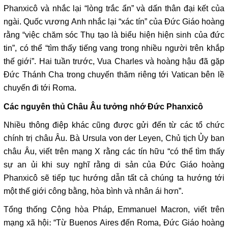
Phanxicô và nhắc lại “lòng trắc ẩn” và dấn thân đại kết của
ngài. Quốc vương Anh nhắc lại “xác tín” của Đức Giáo hoàng
rằng “việc chăm sóc Thụ tạo là biểu hiện hiện sinh của đức
tin”, có thể “tìm thấy tiếng vang trong nhiều người trên khắp
thế giới”. Hai tuần trước, Vua Charles và hoàng hậu đã gặp
Đức Thánh Cha trong chuyến thăm riêng tới Vatican bên lề
chuyến đi tới Roma.
Các nguyên thủ Châu Âu tưởng nhớ Đức Phanxicô
Nhiều thông điệp khác cũng được gửi đến từ các tổ chức
chính trị châu Âu. Bà Ursula von der Leyen, Chủ tịch Ủy ban
châu Âu, viết trên mạng X rằng các tín hữu “có thể tìm thấy
sự an ủi khi suy nghĩ rằng di sản của Đức Giáo hoàng
Phanxicô sẽ tiếp tục hướng dẫn tất cả chúng ta hướng tới
một thế giới công bằng, hòa bình và nhân ái hơn”.
Tổng thống Cộng hòa Pháp, Emmanuel Macron, viết trên
mạng xã hội: “Từ Buenos Aires đến Roma, Đức Giáo hoàng