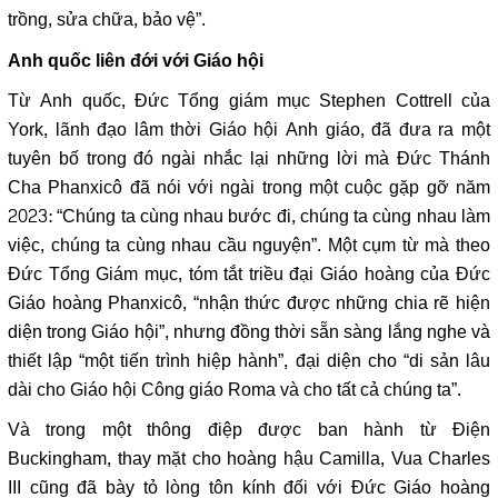
trồng, sửa chữa, bảo vệ”.
Anh quốc liên đới với Giáo hội
Từ Anh quốc, Đức Tổng giám mục Stephen Cottrell của
York, lãnh đạo lâm thời Giáo hội Anh giáo, đã đưa ra một
tuyên bố trong đó ngài nhắc lại những lời mà Đức Thánh
Cha Phanxicô đã nói với ngài trong một cuộc gặp gỡ năm
2023: “Chúng ta cùng nhau bước đi, chúng ta cùng nhau làm
việc, chúng ta cùng nhau cầu nguyện”. Một cụm từ mà theo
Đức Tổng Giám mục, tóm tắt triều đại Giáo hoàng của Đức
Giáo hoàng Phanxicô, “nhận thức được những chia rẽ hiện
diện trong Giáo hội”, nhưng đồng thời sẵn sàng lắng nghe và
thiết lập “một tiến trình hiệp hành”, đại diện cho “di sản lâu
dài cho Giáo hội Công giáo Roma và cho tất cả chúng ta”.
Và trong một thông điệp được ban hành từ Điện
Buckingham, thay mặt cho hoàng hậu Camilla, Vua Charles
III cũng đã bày tỏ lòng tôn kính đối với Đức Giáo hoàng