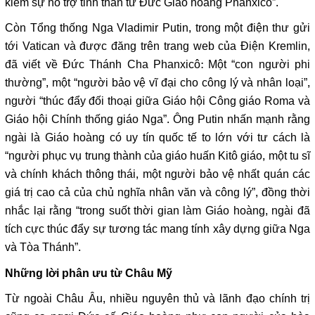
kiếm sự hỗ trợ tinh thần từ Đức Giáo hoàng Phanxicô”.
Còn Tổng thống Nga Vladimir Putin, trong một điện thư gửi
tới Vatican và được đăng trên trang web của Điện Kremlin,
đã viết về Đức Thánh Cha Phanxicô: Một “con người phi
thường”, một “người bảo vệ vĩ đại cho công lý và nhân loại”,
người “thúc đẩy đối thoại giữa Giáo hội Công giáo Roma và
Giáo hội Chính thống giáo Nga”. Ông Putin nhấn mạnh rằng
ngài là Giáo hoàng có uy tín quốc tế to lớn với tư cách là
“người phục vụ trung thành của giáo huấn Kitô giáo, một tu sĩ
và chính khách thông thái, một người bảo vệ nhất quán các
giá trị cao cả của chủ nghĩa nhân văn và công lý”, đồng thời
nhắc lại rằng “trong suốt thời gian làm Giáo hoàng, ngài đã
tích cực thúc đẩy sự tương tác mang tính xây dựng giữa Nga
và Tòa Thánh”.
Những lời phân ưu từ Châu Mỹ
Từ ngoài Châu Âu, nhiều nguyên thủ và lãnh đạo chính trị