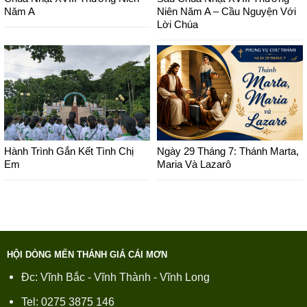
Năm A
Niên Năm A – Cầu Nguyện Với
Lời Chúa
Hành Trình Gắn Kết Tình Chị
Ngày 29 Tháng 7: Thánh Marta,
Em
Maria Và Lazarô
HỘI DÒNG MẾN THÁNH GIÁ CÁI MƠN
Đc: Vĩnh Bắc - Vĩnh Thành - Vĩnh Long
Tel: 0275 3875 146