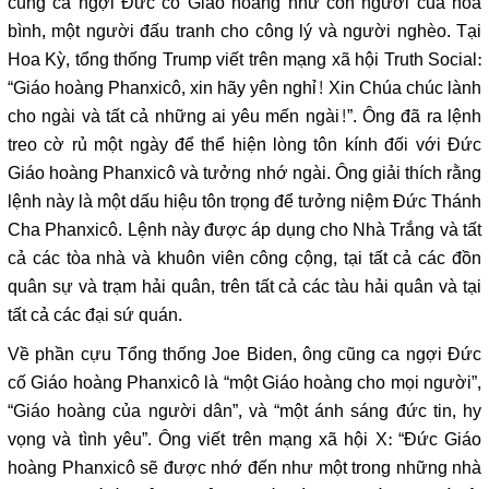
cũng ca ngợi Đức cố Giáo hoàng như con người của hòa
bình, một người đấu tranh cho công lý và người nghèo. Tại
Hoa Kỳ, tổng thống Trump viết trên mạng xã hội Truth Social:
“Giáo hoàng Phanxicô, xin hãy yên nghỉ! Xin Chúa chúc lành
cho ngài và tất cả những ai yêu mến ngài!”. Ông đã ra lệnh
treo cờ rủ một ngày để thể hiện lòng tôn kính đối với Đức
Giáo hoàng Phanxicô và tưởng nhớ ngài. Ông giải thích rằng
lệnh này là một dấu hiệu tôn trọng để tưởng niệm Đức Thánh
Cha Phanxicô. Lệnh này được áp dụng cho Nhà Trắng và tất
cả các tòa nhà và khuôn viên công cộng, tại tất cả các đồn
quân sự và trạm hải quân, trên tất cả các tàu hải quân và tại
tất cả các đại sứ quán.
Về phần cựu Tổng thống Joe Biden, ông cũng ca ngợi Đức
cố Giáo hoàng Phanxicô là “một Giáo hoàng cho mọi người”,
“Giáo hoàng của người dân”, và “một ánh sáng đức tin, hy
vọng và tình yêu”. Ông viết trên mạng xã hội X: “Đức Giáo
hoàng Phanxicô sẽ được nhớ đến như một trong những nhà