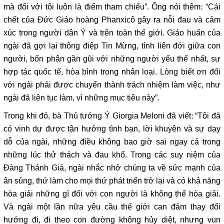
mà đối với tôi luôn là điểm tham chiếu”. Ông nói thêm: “Cái
chết của Đức Giáo hoàng Phanxicô gây ra nỗi đau và cảm
xúc trong người dân Ý và trên toàn thế giới. Giáo huấn của
ngài đã gợi lại thông điệp Tin Mừng, tình liên đới giữa con
người, bổn phận gần gũi với những người yếu thế nhất, sự
hợp tác quốc tế, hòa bình trong nhân loại. Lòng biết ơn đối
với ngài phải được chuyển thành trách nhiệm làm việc, như
ngài đã liên tục làm, vì những mục tiêu này”.
Trong khi đó, bà Thủ tướng Ý Giorgia Meloni đã viết: “Tôi đã
có vinh dự được tận hưởng tình bạn, lời khuyên và sự dạy
dỗ của ngài, những điều không bao giờ sai ngay cả trong
những lúc thử thách và đau khổ. Trong các suy niệm của
Đàng Thánh Giá, ngài nhắc nhở chúng ta về sức mạnh của
ân sủng, thứ làm cho mọi thứ phát triển trở lại và có khả năng
hòa giải những gì đối với con người là không thể hòa giải.
Và ngài một lần nữa yêu cầu thế giới can đảm thay đổi
hướng đi, đi theo con đường không hủy diệt, nhưng vun