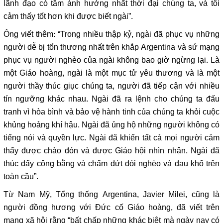
lãnh đạo có tầm ảnh hưởng nhất thời đại chúng ta, và tôi
cảm thấy tốt hơn khi được biết ngài”.
Ông viết thêm: “Trong nhiều thập kỷ, ngài đã phục vụ những
người dễ bị tổn thương nhất trên khắp Argentina và sứ mạng
phục vụ người nghèo của ngài không bao giờ ngừng lại. Là
một Giáo hoàng, ngài là một mục tử yêu thương và là một
người thầy thúc giục chúng ta, người đã tiếp cận với nhiều
tín ngưỡng khác nhau. Ngài đã ra lệnh cho chúng ta đấu
tranh vì hòa bình và bảo vệ hành tinh của chúng ta khỏi cuộc
khủng hoảng khí hậu. Ngài đã ủng hộ những người không có
tiếng nói và quyền lực. Ngài đã khiến tất cả mọi người cảm
thấy được chào đón và được Giáo hội nhìn nhận. Ngài đã
thúc đẩy công bằng và chấm dứt đói nghèo và đau khổ trên
toàn cầu”.
Từ Nam Mỹ, Tổng thống Argentina, Javier Milei, cũng là
người đồng hương với Đức cố Giáo hoàng, đã viết trên
mạng xã hội rằng “bất chấp những khác biệt mà ngày nay có