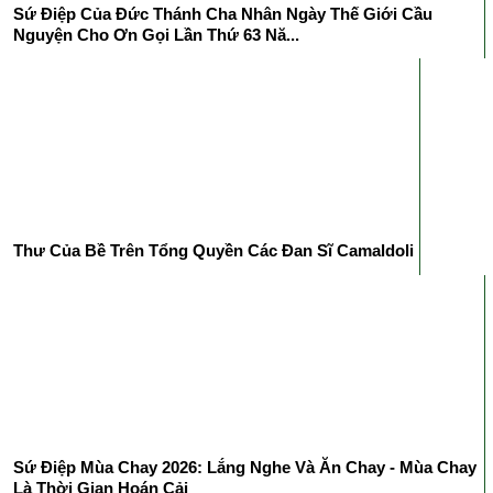
Sứ Điệp Của Đức Thánh Cha Nhân Ngày Thế Giới Cầu
Nguyện Cho Ơn Gọi Lần Thứ 63 Nă...
Thư Của Bề Trên Tổng Quyền Các Đan Sĩ Camaldoli
Sứ Điệp Mùa Chay 2026: Lắng Nghe Và Ăn Chay - Mùa Chay
Là Thời Gian Hoán Cải