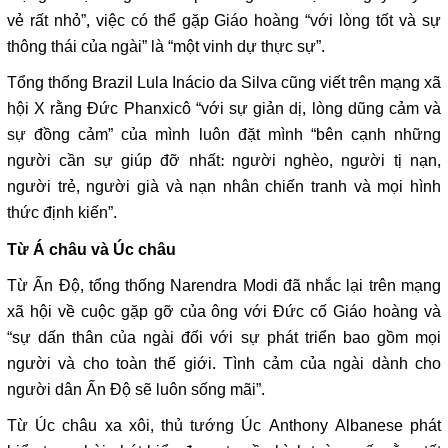
vẻ rất nhỏ”, việc có thể gặp Giáo hoàng “với lòng tốt và sự
thông thái của ngài” là “một vinh dự thực sự”.
Tổng thống Brazil Lula Inácio da Silva cũng viết trên mạng xã
hội X rằng Đức Phanxicô “với sự giản dị, lòng dũng cảm và
sự đồng cảm” của mình luôn đặt mình “bên cạnh những
người cần sự giúp đỡ nhất: người nghèo, người tị nạn,
người trẻ, người già và nạn nhân chiến tranh và mọi hình
thức định kiến”.
Từ Á châu và Úc châu
Từ Ấn Độ, tổng thống Narendra Modi đã nhắc lại trên mạng
xã hội về cuộc gặp gỡ của ông với Đức cố Giáo hoàng và
“sự dấn thân của ngài đối với sự phát triển bao gồm mọi
người và cho toàn thế giới. Tình cảm của ngài dành cho
người dân Ấn Độ sẽ luôn sống mãi”.
Từ Úc châu xa xôi, thủ tướng Úc Anthony Albanese phát