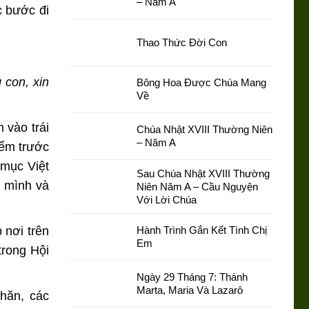
– Năm A
c bước đi
Thao Thức Đời Con
 con, xin
Bông Hoa Được Chúa Mang
Về
 vào trái
Chúa Nhật XVIII Thường Niên
– Năm A
iểm trước
mục Việt
Sau Chúa Nhật XVIII Thường
o mình và
Niên Năm A – Cầu Nguyện
Với Lời Chúa
 nơi trên
Hành Trình Gắn Kết Tình Chị
Em
trong Hội
Ngày 29 Tháng 7: Thánh
Marta, Maria Và Lazarô
hăn, các