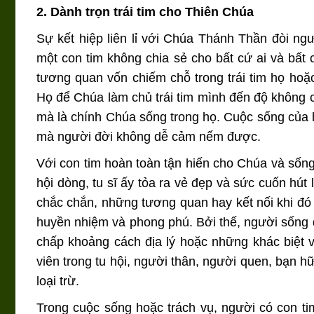
2. Dành trọn trái tim cho Thiên Chúa
Sự kết hiệp liên lỉ với Chúa Thánh Thần đòi ng
một con tim không chia sẻ cho bất cứ ai và bất c
tương quan vốn chiếm chỗ trong trái tim họ hoặc
Họ để Chúa làm chủ trái tim mình đến độ không c
mà là chính Chúa sống trong họ. Cuộc sống của họ
mà người đời không dễ cảm nếm được.
Với con tim hoàn toàn tận hiến cho Chúa và sốn
hội dòng, tu sĩ ấy tỏa ra vẻ đẹp và sức cuốn hút 
chắc chắn, những tương quan hay kết nối khi đó 
huyền nhiệm và phong phú. Bởi thế, người sống đờ
chấp khoảng cách địa lý hoặc những khác biệt và
viên trong tu hội, người thân, người quen, bạn hữ
loại trừ.
Trong cuộc sống hoặc trách vụ, người có con tim