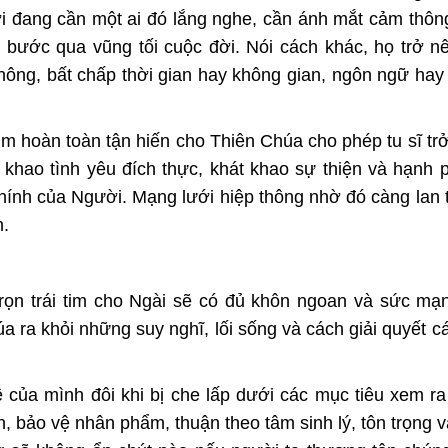
ời đang cần một ai đó lắng nghe, cần ánh mắt cảm thông
ọ bước qua vũng tối cuộc đời. Nói cách khác, họ trở 
 thông, bất chấp thời gian hay không gian, ngôn ngữ hay
tim hoàn toàn tận hiến cho Thiên Chúa cho phép tu sĩ trở
khao tình yêu đích thực, khát khao sự thiện và hạnh 
ính của Người. Mạng lưới hiệp thông nhờ đó càng lan 
n.
 trọn trái tim cho Ngài sẽ có đủ khôn ngoan và sức mạ
úa ra khỏi những suy nghĩ, lối sống và cách giải quyết c
của mình đôi khi bị che lấp dưới các mục tiêu xem ra 
n, bảo vệ nhân phẩm, thuận theo tâm sinh lý, tôn trọng