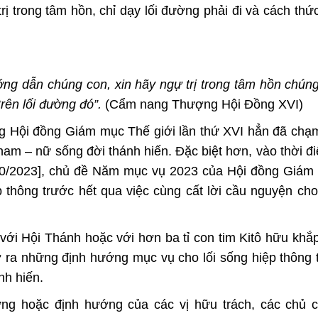
 trong tâm hồn, chỉ dạy lối đường phải đi và cách thứ
g dẫn chúng con, xin hãy ngự trị trong tâm hồn chúng
trên lối đường đó”.
(
Cẩm nang Thượng Hội Đồng XVI
)
g Hội đồng Giám mục Thế giới lần thứ XVI hẳn đã chạm
nam – nữ sống đời thánh hiến. Đặc biệt hơn, vào thời đ
10/2023], chủ đề Năm mục vụ 2023 của Hội đồng Giám 
 thông trước hết qua việc cùng cất lời cầu nguyện ch
với Hội Thánh hoặc với hơn ba tỉ con tim Kitô hữu khắp
ra những định hướng mục vụ cho lối sống hiệp thông 
nh hiến.
ứng hoặc định hướng của các vị hữu trách, các chủ c