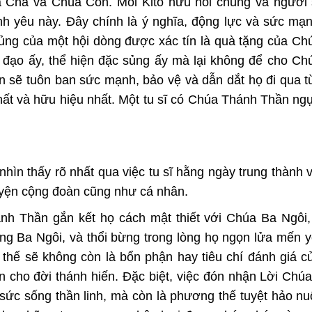
a Cha và Chúa Con. Mỗi Kitô hữu nói chung và người 
ình yêu này. Đây chính là ý nghĩa, động lực và sức mạn
 sủng của một hội dòng được xác tín là quà tặng của C
nh đạo ấy, thể hiện đặc sủng ấy mà lại không để cho C
n sẽ tuôn ban sức mạnh, bảo vệ và dẫn dắt họ đi qua 
ất và hữu hiệu nhất. Một tu sĩ có Chúa Thánh Thần ngự 
nhìn thấy rõ nhất qua việc tu sĩ hằng ngày trung thành v
uyện cộng đoàn cũng như cá nhân.
ánh Thần gắn kết họ cách mật thiết với Chúa Ba Ngôi,
ng Ba Ngôi, và thổi bừng trong lòng họ ngọn lửa mến yêu
thế sẽ không còn là bổn phận hay tiêu chí đánh giá c
òn cho đời thánh hiến. Đặc biệt, việc đón nhận Lời Chú
sức sống thần linh, mà còn là phương thế tuyệt hảo n