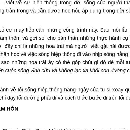
c… viết về sự hiệp thông trong đời sống của người th
g trân trọng và cần được học hỏi, áp dụng trong đời 
 có cơ may tiếp cận những công trình này. Sau mỗi lần 
gẫm thêm và gợi soi cho bản thân những thực hành cụ 
i đây chỉ là những hoa trái mà người viết gặt hái đượ
 thần học về việc sống hiệp thông đi vào nhịp sống hằng
sao những hoa trái ấy có thể góp chút gì đó để mỗi tu
ến cuộc sống vĩnh cửu và không lạc xa khỏi con đường c
nh về lối sống hiệp thông hằng ngày của tu sĩ xoay q
ỉ dạy lối đường phải đi và cách thức bước đi trên lối 
ÂM HỒN