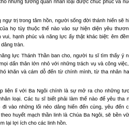
ra cho những tương quan nhân loại được chúc phúc và n
ngự trị trong tâm hồn, người sống đời thánh hiến sẽ 
của họ tùy thuộc thế nào vào sự hiện diện yêu thươ
vui, hạnh phúc và năng lực ấy thật khác biệt: êm đ
 dâng tràn.
ăng lực Thánh Thần ban cho, người tu sĩ tìm thấy ý n
mọi dấn thân lớn nhỏ với những trách vụ và công việc,
hó khăn và cám dỗ đến từ chính mình, từ tha nhân ha
ệp liên lỉ với Ba Ngôi chính là sự mở ra cho những t
hân loại. Các tu sĩ biết phải làm thế nào để yêu tha
 đi vào những lối nẻo dâng hiến đến cùng, yêu đến c
 theo huyết mạch thần linh là Chúa Ba Ngôi, sẽ bền v
m lại lợi ích cho các linh hồn.