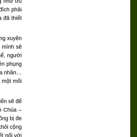
ng như ưu
đích phải
 đã thiết
ờng xuyên
g mình sẽ
hể, người
xén phụng
tha nhân…
à một mối
iến sẽ để
ó Chúa –
ông bị đe
khỏi cộng
t nối với