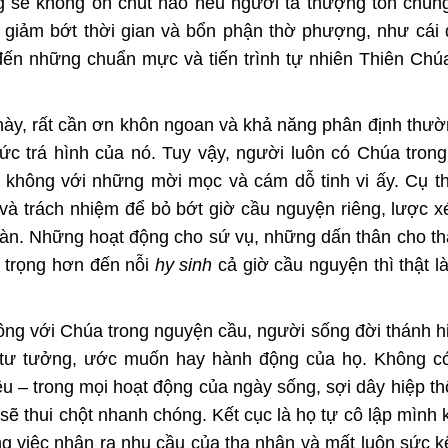
g sẽ không ổn chút nào nếu người ta thượng tôn chú
i giảm bớt thời gian và bổn phận thờ phượng, như cái 
ến những chuẩn mực và tiến trình tự nhiên Thiên Chúa
ày, rất cần ơn khôn ngoan và khả năng phân định thư
ức trá hình của nó. Tuy vậy, người luôn có Chúa tron
 không với những mời mọc và cám dỗ tinh vi ấy. Cụ t
và trách nhiệm để bỏ bớt giờ cầu nguyện riêng, lược 
đoàn. Những hoạt động cho sứ vụ, những dấn thân cho 
n trọng hơn đến nỗi
hy sinh
cả giờ cầu nguyện thì thật l
hông với Chúa trong nguyện cầu, người sống đời thánh h
 tư tưởng, ước muốn hay hành động của họ. Không c
u – trong mọi hoạt động của ngày sống, sợi dây hiệp th
sẽ thui chột nhanh chóng. Kết cục là họ tự cô lập mình 
 việc nhận ra nhu cầu của tha nhân và mất luôn sức kế