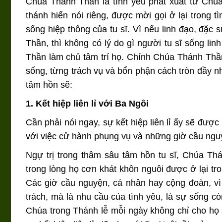
Chúa Thánh Thần là tình yêu phát xuất từ Chú
thánh hiến nói riêng, được mời gọi ở lại trong t
sống hiệp thông của tu sĩ. Vì nếu linh đạo, đặc
Thần, thì không có lý do gì người tu sĩ sống li
Thần làm chủ tâm trí họ. Chính Chúa Thánh Thầ
sống, từng trách vụ và bổn phận cách tròn đầy nh
tâm hồn sẽ:
1. Kết hiệp liên lỉ với Ba Ngôi
Cần phải nói ngay, sự kết hiệp liên lỉ ấy sẽ được 
với việc cử hành phụng vụ và những giờ cầu ng
Ngự trị trong thâm sâu tâm hồn tu sĩ, Chúa Th
trong lòng họ cơn khát khôn nguôi được ở lại tro
Các giờ cầu nguyện, cá nhân hay cộng đoàn, vì 
trách, mà là nhu cầu của tình yêu, là sự sống c
Chúa trong Thánh lễ mỗi ngày không chỉ cho họ 