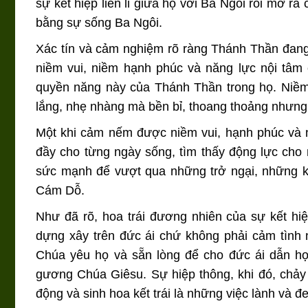
sự kết hiệp liên lỉ giữa họ với Ba Ngôi rồi mở 
bằng sự sống Ba Ngôi.
Xác tín và cảm nghiệm rõ ràng Thánh Thần đang 
niềm vui, niềm hạnh phúc và năng lực nội tâm 
quyền năng này của Thánh Thần trong họ. Niềm 
lắng, nhẹ nhàng mà bền bỉ, thoang thoảng nhưng
Một khi cảm nếm được niềm vui, hạnh phúc và n
đầy cho từng ngày sống, tìm thấy động lực cho 
sức mạnh để vượt qua những trở ngại, những k
Cám Dỗ.
Như đã rõ, hoa trái đương nhiên của sự kết hi
dựng xây trên đức ái chứ không phải cảm tình n
Chúa yêu họ và sẵn lòng để cho đức ái dẫn họ
gương Chúa Giêsu. Sự hiệp thông, khi đó, chảy
động và sinh hoa kết trái là những việc lành và đe