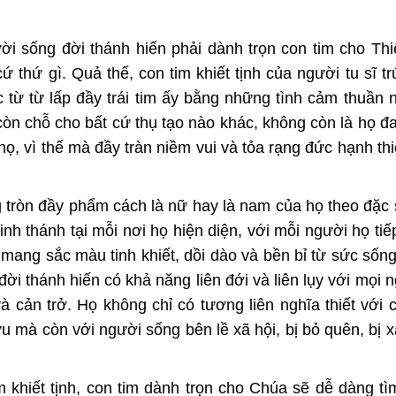
ười sống đời thánh hiến phải dành trọn con tim cho Th
ứ thứ gì. Quả thế, con tim khiết tịnh của người tu sĩ tr
 từ từ lấp đầy trái tim ấy bằng những tình cảm thuần n
òn chỗ cho bất cứ thụ tạo nào khác, không còn là họ đ
, vì thế mà đầy tràn niềm vui và tỏa rạng đức hạnh thi
g tròn đầy phẩm cách là nữ hay là nam của họ theo đặc
linh thánh tại mỗi nơi họ hiện diện, với mỗi người họ tiế
mang sắc màu tinh khiết, dồi dào và bền bỉ từ sức sốn
i thánh hiến có khả năng liên đới và liên lụy với mọi n
 cản trở. Họ không chỉ có tương liên nghĩa thiết với 
u mà còn với người sống bên lề xã hội, bị bỏ quên, bị xa
 khiết tịnh, con tim dành trọn cho Chúa sẽ dễ dàng tìm