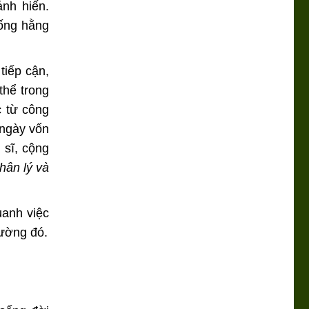
ánh hiến.
sống hằng
tiếp cận,
thể trong
c từ công
 ngày vốn
 sĩ, cộng
hân lý và
uanh việc
đường đó.