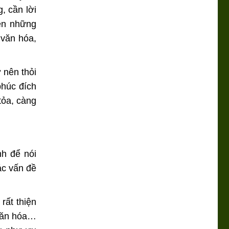
, cần lời
nên những
 văn hóa,
 nên thỏi
phúc đích
tỏa, càng
nh để nói
ác vấn đề
rất thiện
 văn hóa…