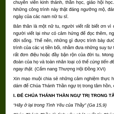
chuyên viên kinh thánh, thần học, giáo hội họ
Những công trình này thật đáng ngưỡng mộ, đán
ngày của các nam nữ tu sĩ.
Bản thân là một nữ tu, người viết rất biết ơn vì
người viết lại như có cảm hứng để đọc thêm, n
đời sống. Thế nên, những gì được trình bày dướ
trình của các vị tiền bối, nhằm đưa những suy tư
rất đơn điệu hoặc đầy bận rộn của đời tu. Mong 
đoàn của họ và toàn nhân loại có thể
cùng tiến đ
ngay thật.
(
Cẩm nang Thượng Hội Đồng XVI
)
Xin mạo muội chia sẻ những cảm nghiệm thực hà
dám để Chúa Thánh Thần ngự trị trong tâm hồn, ch
I. ĐỂ CHÚA THÁNH THẦN NGỰ TRỊ TRONG T
“Hãy ở lại trong Tình Yêu của Thầy” (Ga 15,9)