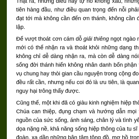
Thật ra, những điều này tự nó không xấu, nhưn
tiên hàng đầu, như điều quan trọng đến nỗi phả
đạt tới mà không cần đến ơn thánh, không cần đ
lập.
Để vượt thoát cơn cám dỗ
giải thiêng
ngọt ngào n
mới có thể nhận ra và thoát khỏi những dạng th
không chỉ dễ dàng nhận ra, mà còn dễ dàng nói
sống đời thánh hiến không nhân danh bổn phận 
vụ chung hay thòi gian cầu nguyện trong cộng 
đều rất cần, nhưng nếu coi đó là ưu tiên, là qua
nguy hại trông thấy được.
Cũng thế, một khi đã có giàu kinh nghiệm hiệp t
Chúa can thiệp, đụng chạm và hướng dẫn mọi
nguồn của sức sống, ánh sáng, chân lý và tình yê
dọa nặng nề, khả năng sống hiệp thông của tu sĩ 
đoàn, xa dần những bận tâm tông đồ, mơ hồ trong