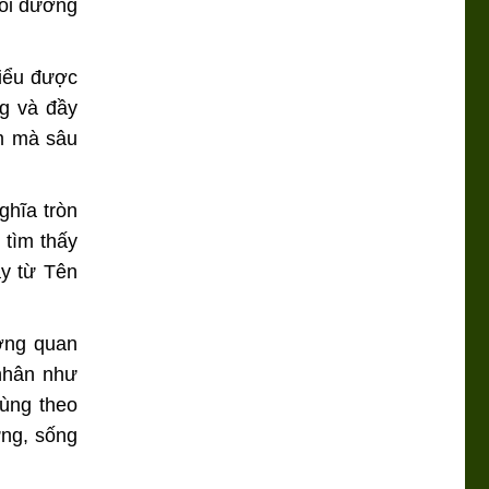
uôi dưỡng
hiểu được
ng và đầy
ềm mà sâu
ghĩa tròn
 tìm thấy
y từ Tên
ương quan
 nhân như
ùng theo
ững, sống