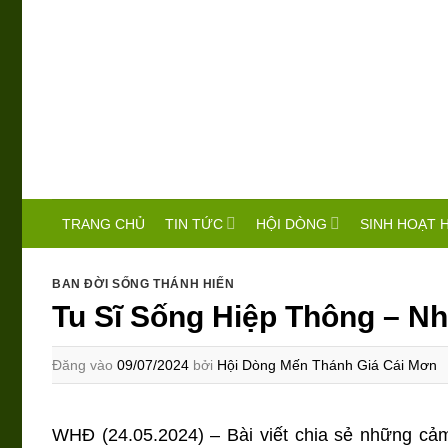
Bỏ
qua
nội
dung
TIN TỨC
HỘI DÒNG
SINH HOẠT 
TRANG CHỦ
BAN ĐỜI SỐNG THÁNH HIẾN
Tu Sĩ Sống Hiệp Thông – N
Đăng vào
09/07/2024
bởi
Hội Dòng Mến Thánh Giá Cái Mơn
WHĐ (24.05.2024) – Bài viết chia sẻ những cảm