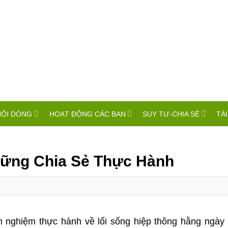
HỘI DÒNG
HOẠT ĐỘNG CÁC BAN
SUY TƯ-CHIA SẺ
TÀI
hững Chia Sẻ Thực Hành
 nghiệm thực hành về lối sống hiệp thông hằng ngày 