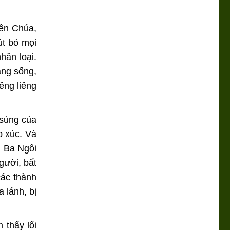
iên Chúa,
út bỏ mọi
hân loại.
ang sống,
êng liêng
 sủng của
p xúc. Và
g Ba Ngôi
gười, bất
các thành
 lánh, bị
 thấy lối