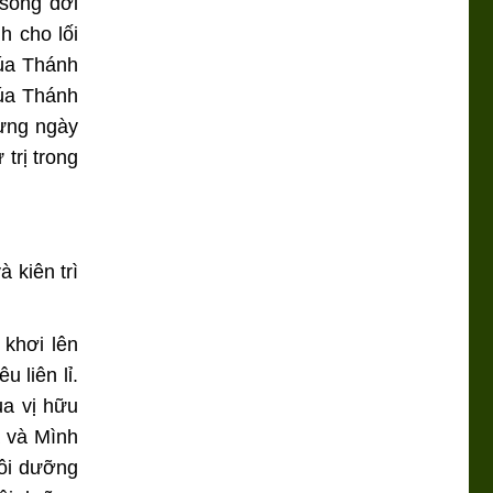
sống đời
h cho lối
húa Thánh
húa Thánh
từng ngày
trị trong
à kiên trì
 khơi lên
 liên lỉ.
ủa vị hữu
a và Mình
uôi dưỡng