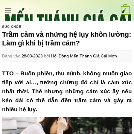
Bỏ
qua
0
nội
dung
SỨC KHỎE
Trầm cảm và những hệ lụy khôn lường:
Làm gì khi bị trầm cảm?
Đăng vào
28/03/2023
bởi
Hội Dòng Mến Thánh Giá Cái Mơn
TTO – Buồn phiền, thu mình, không muốn giao
tiếp với ai…, tưởng chừng đó chỉ là cảm xúc
nhất thời. Thế nhưng những cảm xúc ấy nếu
kéo dài có thể dẫn đến trầm cảm và gây ra
nhiều hệ lụy.