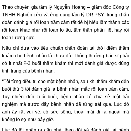
Theo chuyên gia tâm lý Nguyễn Hoàng – giám đốc Công ty
TNHH Nghiên cứu và ứng dụng tâm lý DR.PSY, trong chẩn
đoán đánh giá rối loạn trầm cảm rất dễ bị hiểu lầm thành các
rối loạn khác như rối loạn lo âu, tâm thần phân liệt hay rối
loạn lưỡng cực.
Nếu chỉ dựa vào tiêu chuẩn chẩn đoán tại thời điểm thăm
khám cho bệnh nhân là chưa đủ. Thông thường bác sĩ phải
có ít nhất 2-3 buổi thăm khám thì mới đánh giá được đúng
tình trạng của bệnh nhân.
“Tôi từng điều trị cho một bệnh nhân, sau khi thăm khám đến
buổi thứ 3 tôi đánh giá là bệnh nhân mắc rối loạn trầm cảm.
Tuy nhiên đến cuối buổi, bệnh nhân có chia sẻ một trải
nghiệm mà trước đây bệnh nhân đã từng trải qua. Lúc đó
anh ấy rất vui vẻ, có sức sống, thoải mái đi ra ngoài mà
không lo sợ như bây giờ.
Lúc đó tôi nhận ra cần phải theo dõi và đánh giá lại bệnh