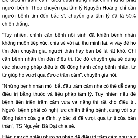
Để điều trị trầm cảm, điều quan trọng nhất chính là từ phía
người bệnh. Theo chuyên gia tâm lý Nguyễn Hoàng, chỉ cần
người bệnh tìm đến bác sĩ, chuyên gia tâm lý đã là 50%
chiến thắng.
“Tuy nhiên, chính căn bệnh nội sinh đã khiến bệnh nhân
không muốn tiếp xúc, chia sẻ với ai, thu mình lại, vì vậy để họ
tìm đến chuyên gia, người thân hay bạn bè là rất khó. Chỉ
cần bệnh nhân tìm đến điều trị, lúc đó chuyên gia sẽ dùng
các phương pháp điều trị để đồng hành cùng bệnh nhân, từ
từ giúp họ vượt qua được trầm cảm”, chuyên gia nói.
“Những bệnh nhân mới bắt đầu trầm cảm nhẹ có thể dễ dàng
điều trị bằng thuốc và liệu pháp tâm lý. Tuy nhiên nếu để
bệnh tiến triển trầm cảm vừa và nặng thì rất khó điều trị.
Người bệnh phải có nghị lực chiến thắng bệnh, cùng với sự
đồng hành của gia đình, y bác sĩ để vượt qua tự ti của bản
thân”, TS Nguyễn Bá Đạt chia sẻ.
Hiện nay có nhiều phương pháp để điều trị trầm cảm như: sử