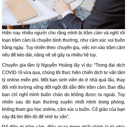
Hiện nay nhiều người cho rằng mình bị trầm cảm và nghĩ rối
loạn trầm cảm là chuyện bình thường, như cảm xúc vui buồn
hằng ngày. Tuy nhiên theo chuyên gia, việc rơi vào trầm cảm
nếu để kéo dài, nặng nề sẽ gây ra nhiều hệ lụy.
Chuyên gia tâm lý Nguyễn Hoàng lấy ví dụ: “Trong đại dịch
COVID-19 vừa qua, chúng tôi thực hiện chiến dịch tư vấn tâm
lý online miễn phí. Một bạn sinh viên do ở nhà quá lâu, thay
đổi môi trường sống đột ngột đã dẫn đến trầm cảm. Ban đầu
bạn chỉ nghĩ mình buồn chán do không được ra ngoài. Tuy
nhiên sau đó bạn thường xuyên nhốt mình trong phòng,
không tham gia học online, cảm xúc u buồn. Cô giáo của bạn
này đã tìm đến tôi để nhờ tư vấn”.