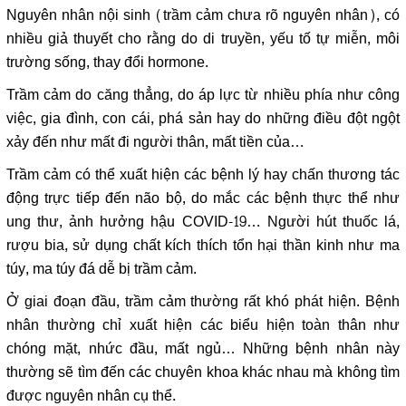
Nguyên nhân nội sinh (trầm cảm chưa rõ nguyên nhân), có
nhiều giả thuyết cho rằng do di truyền, yếu tố tự miễn, môi
trường sống, thay đổi hormone.
Trầm cảm do căng thẳng, do áp lực từ nhiều phía như công
việc, gia đình, con cái, phá sản hay do những điều đột ngột
xảy đến như mất đi người thân, mất tiền của…
Trầm cảm có thể xuất hiện các bệnh lý hay chấn thương tác
động trực tiếp đến não bộ, do mắc các bệnh thực thể như
ung thư, ảnh hưởng hậu COVID-19… Người hút thuốc lá,
rượu bia, sử dụng chất kích thích tổn hại thần kinh như ma
túy, ma túy đá dễ bị trầm cảm.
Ở giai đoạn đầu, trầm cảm thường rất khó phát hiện. Bệnh
nhân thường chỉ xuất hiện các biểu hiện toàn thân như
chóng mặt, nhức đầu, mất ngủ… Những bệnh nhân này
thường sẽ tìm đến các chuyên khoa khác nhau mà không tìm
được nguyên nhân cụ thể.