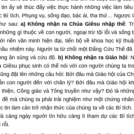
 tin ấy sẽ thúc đẩy việc thực hành những việc làm tiêu
 Bí tích, Phụng vụ, sống đạo, bác ái, tha thứ… Ngược l
như sau:
a) Không nhận ra Chúa Giêsu nhập thể
: T
ững gì thuộc về con người, ngoại trừ tội lỗi và sống t
ới nền văn minh hiện đại, tiến bộ về khoa học kỹ thuậ
 mầu nhiệm này. Người ta từ chối một Đấng Cứu Thế đã
trong ân sủng và cứu độ.
b) Không nhận ra Giáo hội
: 
 Giêsu phục sinh có thể nói với con người chúng ta tr
 cũng đặt lên những câu hỏi: Bởi đâu mà Giáo hội của C
n con người đến với chân lý? Bởi đâu mà Giáo hội k
 thiện, Công giáo và Tông truyền như vậy? Đó là nhữn
n đề mà chúng ta phải trải nghiệm như một chứng nhâ
c tin làm cản trở nhận thức của chúng ta về các Bí tích.
à càng ngày người tín hữu càng ít tham dự các Bí tích
 rỗi.