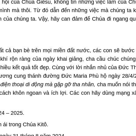
o hội của Chúa Giêsu, không tin những việc làm của C
ủa mình mà thôi. Từ đó dẫn đến những việc mà chúng ta 
tin của chúng ta. Vậy, hãy can đảm để Chúa đi ngang q
tất cả bạn bè trên mọi miền đất nước, các con sẽ bướ
 khí rộn ràng của ngày khai giảng, cha cầu chúc chún
 nhiều kết quả tốt đẹp. Cùng với lời nhắn nhủ của Đức 
 Vương cung thánh đường Đức Maria Phù hộ ngày 28/4
t điện thoại di động mà gặp gỡ tha nhân,
cha muốn nói t
 cách khôn ngoan và ích lợi. Các con hãy dùng mạng x
24 – 2025.
 ái trong Chúa Kitô.
 ngày 31 tháng 8 năm 2024.