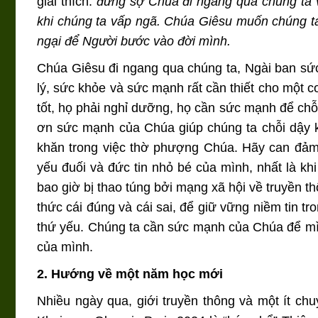
giải thích:
đừng sợ Chúa đi ngang qua chúng ta v
khi chúng ta vấp ngã. Chúa Giêsu muốn chúng t
ngại để Người bước vào đời mình.
Chúa Giêsu đi ngang qua chúng ta, Ngài ban sức
lý, sức khỏe và sức mạnh rất cần thiết cho một 
tốt, họ phải nghỉ dưỡng, họ cần sức mạnh để chỗi
ơn sức mạnh của Chúa giúp chúng ta chỗi dậy k
khăn trong việc thờ phượng Chúa. Hãy can đảm
yếu đuối và đức tin nhỏ bé của mình, nhất là 
bao giờ bị thao túng bởi mạng xã hội về truyền
thức cái đúng và cái sai, để giữ vững niềm tin t
thứ yếu. Chúng ta cần sức mạnh của Chúa để mình 
của mình.
2. Hướng về một năm học mới
Nhiều ngày qua, giới truyền thông và một ít chu