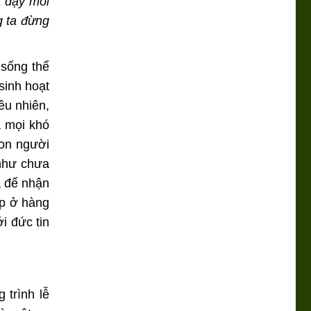
a dậy mỗi
g ta đừng
 sống thể
sinh hoạt
êu nhiên,
a mọi khó
on người
 như chưa
a để nhận
ếp ở hàng
i đức tin
 trình lễ