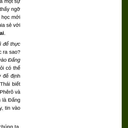
là một sự
 thấy ngỡ
m học mới
ia sẻ với
ai
.
ì để thực
c ra sao?
 vào Đấng
ỏi có thể
y để định
Thái biết
 Phêrô và
n là Đấng
y, tin vào
chúng ta,