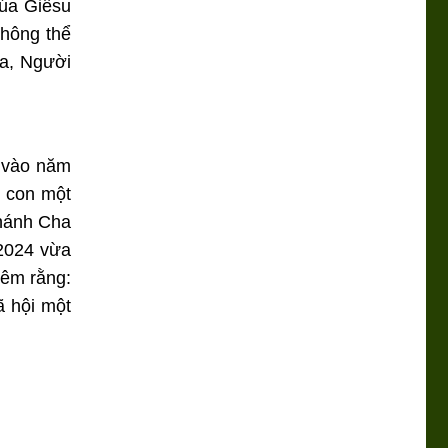
húa Giêsu
không thể
ua, Người
c vào năm
g con một
Thánh Cha
/2024 vừa
hêm rằng:
ã hội một