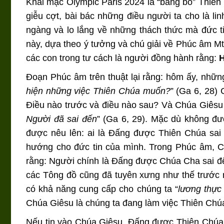
Khai mạc Olympic Paris 2024 là “báng bổ” Thiên C
giễu cợt, bài bác những điều người ta cho là li
ngàng và lo lắng về những thách thức mà đức ti
này, dựa theo ý tưởng và chú giải về Phúc âm Mt 
các con trong tư cách là người đồng hành rằng:
H
Đoạn Phúc âm trên thuật lại rằng: hôm ấy, nhữn
hiện những việc Thiên Chúa muốn?
” (Ga 6, 28) 
Điều nào trước và điều nào sau? Và Chúa Giêsu tr
Người đã sai đến
” (Ga 6, 29). Mặc dù không đư
được nêu lên: ai là Đấng được Thiên Chúa sai 
hướng cho đức tin của mình. Trong Phúc âm, Ch
rằng: Người chính là Đấng được Chúa Cha sai đế
các Tông đồ cũng đã tuyên xưng như thế trước 
có khả năng cung cấp cho chúng ta “
lương thực
Chúa Giêsu là chúng ta đang làm việc Thiên Ch
Nếu tin vào Chúa Giêsu, Đấng được Thiên Chúa sa