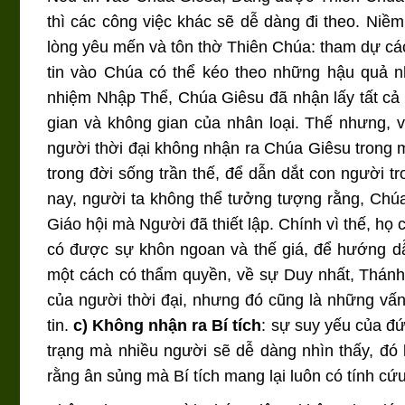
thì các công việc khác sẽ dễ dàng đi theo. Niềm
lòng yêu mến và tôn thờ Thiên Chúa: tham dự các
tin vào Chúa có thể kéo theo những hậu quả 
nhiệm Nhập Thể, Chúa Giêsu đã nhận lấy tất cả nh
gian và không gian của nhân loại. Thế nhưng, v
người thời đại không nhận ra Chúa Giêsu trong
trong đời sống trần thế, để dẫn dắt con người 
nay, người ta không thể tưởng tượng rằng, Chúa
Giáo hội mà Người đã thiết lập. Chính vì thế, họ
có được sự khôn ngoan và thế giá, để hướng dẫ
một cách có thẩm quyền, về sự Duy nhất, Thánh
của người thời đại, nhưng đó cũng là những vấ
tin.
c) Không nhận ra Bí tích
: sự suy yếu của đứ
trạng mà nhiều người sẽ dễ dàng nhìn thấy, đó l
rằng ân sủng mà Bí tích mang lại luôn có tính cứu