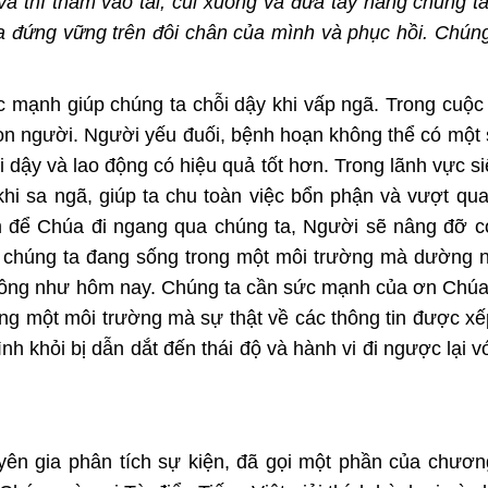
à thì thầm vào tai, cúi xuống và đưa tay nâng chúng t
a đứng vững trên đôi chân của mình và phục hồi. Chún
 mạnh giúp chúng ta chỗi dậy khi vấp ngã. Trong cuộc
con người. Người yếu đuối, bệnh hoạn không thể có một 
 dậy và lao động có hiệu quả tốt hơn. Trong lãnh vực si
hi sa ngã, giúp ta chu toàn việc bổn phận và vượt qu
 để Chúa đi ngang qua chúng ta, Người sẽ nâng đỡ c
khi chúng ta đang sống trong một môi trường mà dường
 thông như hôm nay. Chúng ta cần sức mạnh của ơn Chú
rong một môi trường mà sự thật về các thông tin được x
khỏi bị dẫn dắt đến thái độ và hành vi đi ngược lại vớ
yên gia phân tích sự kiện, đã gọi một phần của chương