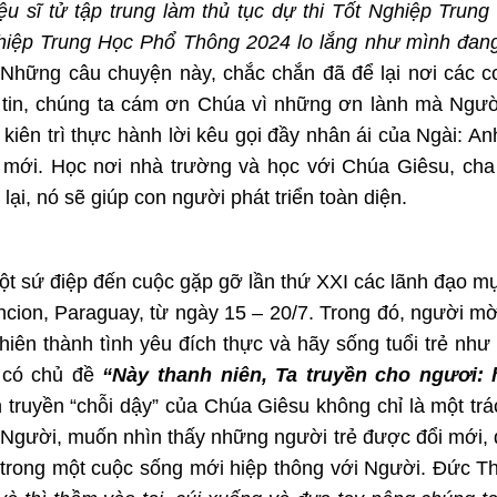
u sĩ tử tập trung làm thủ tục dự thi Tốt Nghiệp Trun
hiệp Trung Học Phổ Thông 2024 lo lắng như mình đang 
Những câu chuyện này, chắc chắn đã để lại nơi các c
 tin, chúng ta cám ơn Chúa vì những ơn lành mà Ngư
kiên trì thực hành lời kêu gọi đầy nhân ái của Ngài: A
 mới. Học nơi nhà trường và học với Chúa Giêsu, cha 
i, nó sẽ giúp con người phát triển toàn diện.
 sứ điệp đến cuộc gặp gỡ lần thứ XXI các lãnh đạo mụ
uncion, Paraguay, từ ngày 15 – 20/7. Trong đó, người mời
hiên thành tình yêu đích thực và hãy sống tuổi trẻ nh
ỡ có chủ đề
“Này thanh niên, Ta truyền cho ngươi: 
 truyền “chỗi dậy” của Chúa Giêsu không chỉ là một tr
 Người, muốn nhìn thấy những người trẻ được đổi mới,
 trong một cuộc sống mới hiệp thông với Người. Đức 