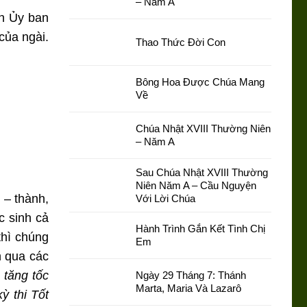
– Năm A
h Ủy ban
của ngài.
Thao Thức Đời Con
Bông Hoa Được Chúa Mang
Về
Chúa Nhật XVIII Thường Niên
– Năm A
Sau Chúa Nhật XVIII Thường
Niên Năm A – Cầu Nguyện
h – thành,
Với Lời Chúa
 sinh cả
Hành Trình Gắn Kết Tình Chị
thì chúng
Em
n qua các
 tăng tốc
Ngày 29 Tháng 7: Thánh
Marta, Maria Và Lazarô
ỳ thi Tốt