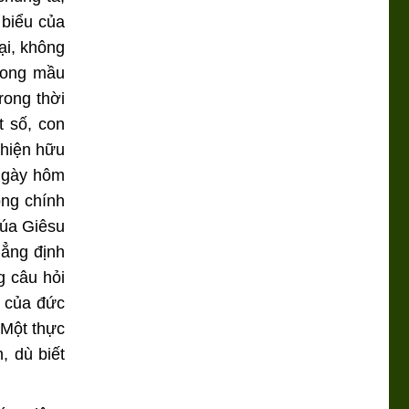
 biểu của
ại, không
rong mầu
rong thời
t số, con
 hiện hữu
Ngày hôm
ong chính
húa Giêsu
hẳng định
g câu hỏi
n của đức
 Một thực
, dù biết