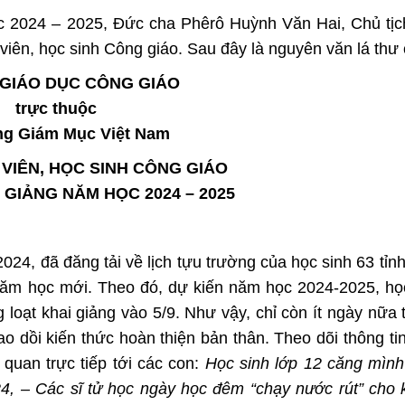
c 2024 – 2025, Đức cha Phêrô Huỳnh Văn Hai, Chủ tịc
 viên, học sinh Công giáo. Sau đây là nguyên văn lá thư 
 GIÁO DỤC CÔNG GIÁO
trực thuộc
ng Giám Mục Việt Nam
 VIÊN, HỌC SINH CÔNG GIÁO
 GIẢNG NĂM HỌC 2024 – 2025
2024, đã đăng tải về lịch tựu trường của học sinh 63 tỉn
m học mới. Theo đó, dự kiến năm học 2024-2025, học
loạt khai giảng vào 5/9. Như vậy, chỉ còn ít ngày nữa 
ao dồi kiến thức hoàn thiện bản thân. Theo dõi thông ti
 quan trực tiếp tới các con:
Học sinh lớp 12 căng mình
, – Các sĩ tử học ngày học đêm “chạy nước rút” cho k