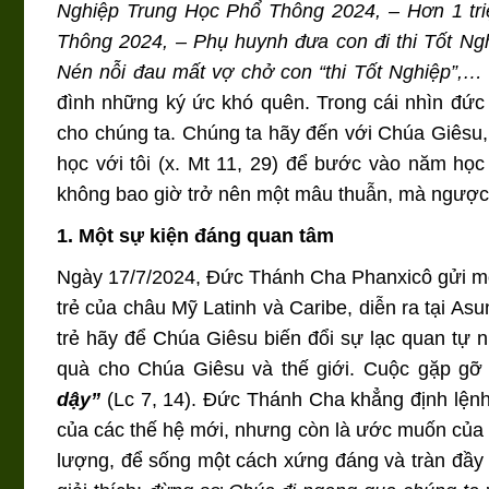
Nghiệp Trung Học Phổ Thông 2024, – Hơn 1 triệ
Thông 2024, – Phụ huynh đưa con đi thi Tốt Ng
Nén nỗi đau mất vợ chở con “thi Tốt Nghiệp”,…
đình những ký ức khó quên. Trong cái nhìn đức
cho chúng ta. Chúng ta hãy đến với Chúa Giêsu, 
học với tôi (x. Mt 11, 29) để bước vào năm học
không bao giờ trở nên một mâu thuẫn, mà ngược lạ
1. Một sự kiện đáng quan tâm
Ngày 17/7/2024, Đức Thánh Cha Phanxicô gửi một
trẻ của châu Mỹ Latinh và Caribe, diễn ra tại As
trẻ hãy để Chúa Giêsu biến đổi sự lạc quan tự n
quà cho Chúa Giêsu và thế giới. Cuộc gặp g
dậy”
(Lc 7, 14). Đức Thánh Cha khẳng định lệnh
của các thế hệ mới, nhưng còn là ước muốn của
lượng, để sống một cách xứng đáng và tràn đầy