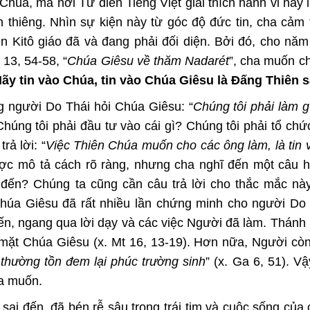
húa, mà nơi Từ điển Tiếng Việt giải thích hành vi này 
nh thiêng. Nhìn sự kiện này từ góc độ đức tin, cha cảm
n Kitô giáo đã và đang phải đối diện. Bởi đó, cho nă
13, 54-58, “
Chúa Giêsu về thăm Nadarét
”, cha muốn ch
ãy tin vào Chúa, tin vào Chúa Giêsu là Đấng Thiên s
g người Do Thái hỏi Chúa Giêsu: “
Chúng tôi phải làm g
Chúng tôi phải đầu tư vào cái gì? Chúng tôi phải tổ chứ
ả lời: “
Việc Thiên Chúa muốn cho các ông làm, là tin
ợc mô tả cách rõ ràng, nhưng cha nghĩ đến một câu h
đến? Chúng ta cũng cần câu trả lời cho thắc mắc nà
úa Giêsu đã rất nhiều lần chứng minh cho người Do 
n, ngang qua lời dạy và các việc Người đã làm. Thánh
mặt Chúa Giêsu (x. Mt 16, 13-19). Hơn nữa, Người cò
 thường tồn đem lại phúc trường sinh
” (x. Ga 6, 51). Vậ
úa muốn.
i đến, đã bén rễ sâu trong trái tim và cuộc sống của 