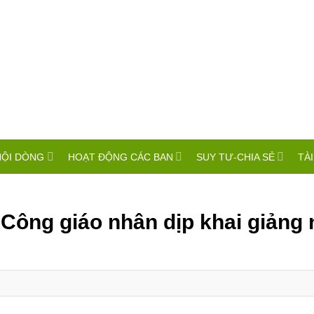
HỘI DÒNG
HOẠT ĐỘNG CÁC BAN
SUY TƯ-CHIA SẺ
TÀI
h Công giáo nhân dịp khai giảng