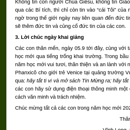
Không tin con người Chúa Giêsu, không tin Giá
qua các Bí tích, thì chỉ còn tin vào “cái Tôi” c
ngờ trong thế giới ngày nay liên quan đến đức 
sẽ thêm đức tin và củng cố đức tin của các con.
3. Lời chúc ngày khai giảng
Các con thân mến, ngày 05.9 tới đây, cùng với 
học mới qua tiếng trống khai trường. Trong bầu
năm học mới vui tươi, thân thiện và an lành với
Phanxicô cho giới trẻ Venice tại quảng trường
qua:
hãy tắt ti vi và mở sách Tin Mừng ra; hãy tắ
các con hãy sử dụng điện thoại thông minh một
cách văn minh và trách nhiệm.
Chúc mừng tất cả các con trong năm học mới 20
Thân
Vĩnh Long,