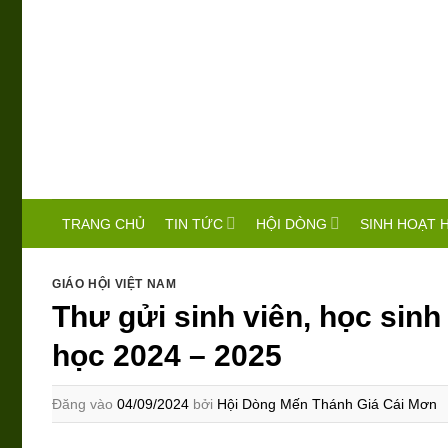
Bỏ
qua
nội
dung
TIN TỨC
HỘI DÒNG
SINH HOẠT 
TRANG CHỦ
GIÁO HỘI VIỆT NAM
Thư gửi sinh viên, học sin
học 2024 – 2025
Đăng vào
04/09/2024
bởi
Hội Dòng Mến Thánh Giá Cái Mơn