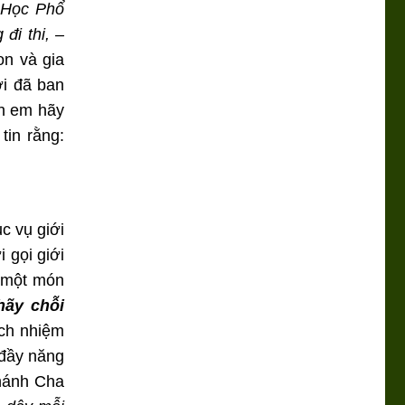
g Học Phổ
đi thi, –
on và gia
ời đã ban
nh em hãy
tin rằng:
c vụ giới
 gọi giới
ư một món
hãy chỗi
ách nhiệm
 đầy năng
Thánh Cha