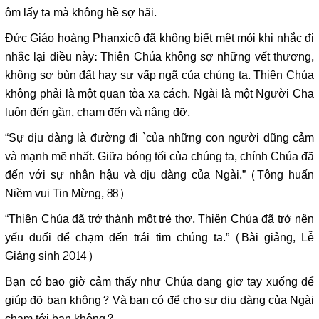
ôm lấy ta mà không hề sợ hãi.
Đức Giáo hoàng Phanxicô đã không biết mệt mỏi khi nhắc đi
nhắc lại điều này: Thiên Chúa không sợ những vết thương,
không sợ bùn đất hay sự vấp ngã của chúng ta. Thiên Chúa
không phải là một quan tòa xa cách. Ngài là một Người Cha
luôn đến gần, chạm đến và nâng đỡ.
“Sự dịu dàng là đường đi `của những con người dũng cảm
và mạnh mẽ nhất. Giữa bóng tối của chúng ta, chính Chúa đã
đến với sự nhân hậu và dịu dàng của Ngài.” (Tông huấn
Niềm vui Tin Mừng, 88)
“Thiên Chúa đã trở thành một trẻ thơ. Thiên Chúa đã trở nên
yếu đuối để chạm đến trái tim chúng ta.” (Bài giảng, Lễ
Giáng sinh 2014)
Bạn có bao giờ cảm thấy như Chúa đang giơ tay xuống để
giúp đỡ bạn không? Và bạn có để cho sự dịu dàng của Ngài
chạm tới bạn không?