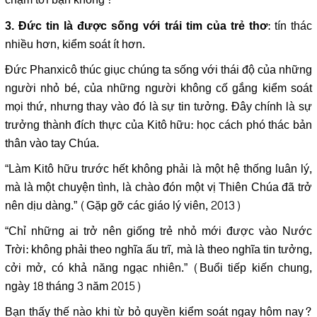
: tín thác
3. Đức tin là được sống với trái tim của trẻ thơ
nhiều hơn, kiểm soát ít hơn.
Đức Phanxicô thúc giục chúng ta sống với thái độ của những
người nhỏ bé, của những người không cố gắng kiểm soát
mọi thứ, nhưng thay vào đó là sự tin tưởng. Đây chính là sự
trưởng thành đích thực của Kitô hữu: học cách phó thác bản
thân vào tay Chúa.
“Làm Kitô hữu trước hết không phải là một hệ thống luân lý,
mà là một chuyện tình, là chào đón một vị Thiên Chúa đã trở
nên dịu dàng.” (Gặp gỡ các giáo lý viên, 2013)
“Chỉ những ai trở nên giống trẻ nhỏ mới được vào Nước
Trời: không phải theo nghĩa ấu trĩ, mà là theo nghĩa tin tưởng,
cởi mở, có khả năng ngạc nhiên.” (Buổi tiếp kiến ​​chung,
ngày 18 tháng 3 năm 2015)
Bạn thấy thế nào khi từ bỏ quyền kiểm soát ngay hôm nay?