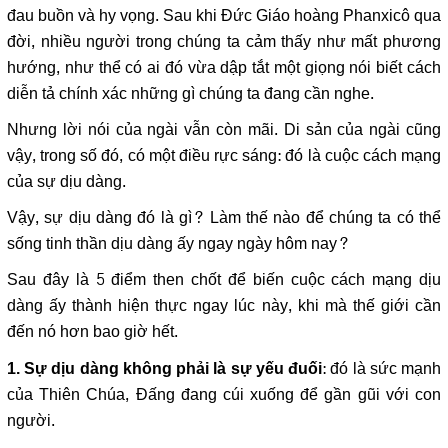
đau buồn và hy vọng. Sau khi Đức Giáo hoàng Phanxicô qua
đời, nhiều người trong chúng ta cảm thấy như mất phương
hướng, như thể có ai đó vừa dập tắt một giọng nói biết cách
diễn tả chính xác những gì chúng ta đang cần nghe.
Nhưng lời nói của ngài vẫn còn mãi. Di sản của ngài cũng
vậy, trong số đó, có một điều rực sáng: đó là cuộc cách mạng
của sự dịu dàng.
Vậy, sự dịu dàng đó là gì? Làm thế nào để chúng ta có thể
sống tinh thần dịu dàng ấy ngay ngày hôm nay?
Sau đây là 5 điểm then chốt để biến cuộc cách mạng dịu
dàng ấy thành hiện thực ngay lúc này, khi mà thế giới cần
đến nó hơn bao giờ hết.
: đó là sức mạnh
1. Sự dịu dàng không phải là sự yếu đuối
của Thiên Chúa, Đấng đang cúi xuống để gần gũi với con
người.