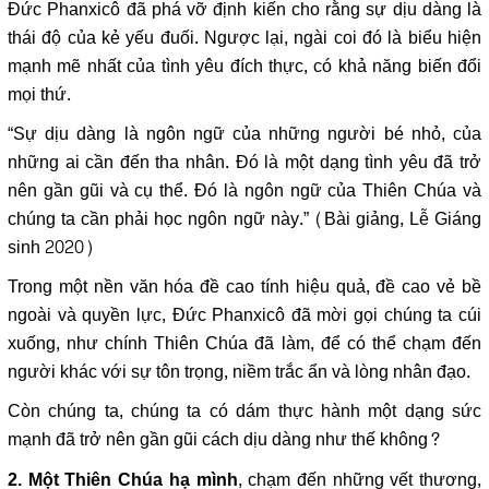
Đức Phanxicô đã phá vỡ định kiến ​​cho rằng sự dịu dàng là
thái độ của kẻ yếu đuối. Ngược lại, ngài coi đó là biểu hiện
mạnh mẽ nhất của tình yêu đích thực, có khả năng biến đổi
mọi thứ.
“Sự dịu dàng là ngôn ngữ của những người bé nhỏ, của
những ai cần đến tha nhân. Đó là một dạng tình yêu đã trở
nên gần gũi và cụ thể. Đó là ngôn ngữ của Thiên Chúa và
chúng ta cần phải học ngôn ngữ này.” (Bài giảng, Lễ Giáng
sinh 2020)
Trong một nền văn hóa đề cao tính hiệu quả, đề cao vẻ bề
ngoài và quyền lực, Đức Phanxicô đã mời gọi chúng ta cúi
xuống, như chính Thiên Chúa đã làm, để có thể chạm đến
người khác với sự tôn trọng, niềm trắc ẩn và lòng nhân đạo.
Còn chúng ta, chúng ta có dám thực hành một dạng sức
mạnh đã trở nên gần gũi cách dịu dàng như thế không?
, chạm đến những vết thương,
2. Một Thiên Chúa hạ mình