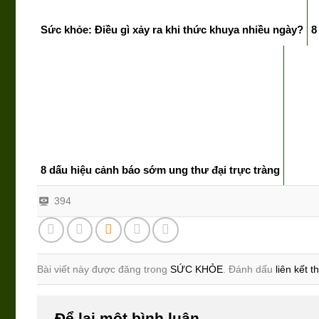
Sức khỏe: Điều gì xảy ra khi thức khuya nhiều ngày?
8
8 dấu hiệu cảnh báo sớm ung thư đại trực tràng
394
Bài viết này được đăng trong
SỨC KHỎE
. Đánh dấu
liên kết 
Để lại một bình luận