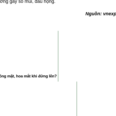
ờng gây sổ mũi, đau họng.
Nguồn: vnexp
hóng mặt, hoa mắt khi đứng lên?