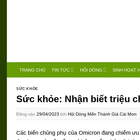
Bỏ
qua
nội
dung
TIN TỨC
HỘI DÒNG
SINH HOẠT 
TRANG CHỦ
SỨC KHỎE
Sức khỏe: Nhận biết triệu
Đăng vào
29/04/2023
bởi
Hội Dòng Mến Thánh Giá Cái Mơn
Các biến chủng phụ của Omicron đang chiếm ưu th