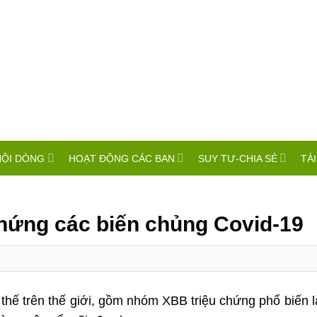
HỘI DÒNG
HOẠT ĐỘNG CÁC BAN
SUY TƯ-CHIA SẺ
TÀI
 chứng các biến chủng Covid-19
ế trên thế giới, gồm nhóm XBB triệu chứng phổ biến là