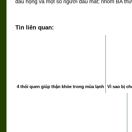
đau họng và một số người đau mắt; nhóm BA thư
Tin liên quan:
4 thói quen giúp thận khỏe trong mùa lạnh
Vì sao bị c