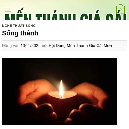
Bỏ
qua
0
nội
dung
NGHỆ THUẬT SỐNG
Sống thánh
Đăng vào
13/11/2025
bởi
Hội Dòng Mến Thánh Giá Cái Mơn