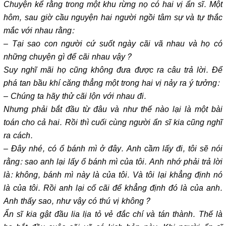
Chuyện kể rằng trong một khu rừng nọ có hai vị ẩn sĩ. Một
hôm, sau giờ cầu nguyện hai người ngồi tâm sự và tự thắc
mắc với nhau rằng:
– Tại sao con người cứ suốt ngày cãi vã nhau và họ có
những chuyện gì để cãi nhau vậy?
Suy nghĩ mãi họ cũng không đưa được ra câu trả lời. Để
phá tan bầu khí căng thẳng một trong hai vị nảy ra ý tưởng:
– Chúng ta hãy thử cãi lộn với nhau đi.
Nhưng phải bắt đầu từ đâu và như thế nào lại là một bài
toán cho cả hai. Rồi thì cuối cùng người ẩn sĩ kia cũng nghĩ
ra cách.
– Đây nhé, có ổ bánh mì ở đây. Anh cầm lấy đi, tôi sẽ nói
rằng: sao anh lại lấy ổ bánh mì của tôi. Anh nhớ phải trả lời
là: không, bánh mì này là của tôi. Và tôi lại khẳng định nó
là của tôi. Rồi anh lại cố cãi để khẳng định đó là của anh.
Anh thấy sao, như vậy có thú vị không?
Ẩn sĩ kia gật đầu lia lịa tỏ vẻ đắc chí và tán thành. Thế là