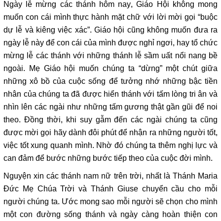
Ngày lễ mừng các thánh hôm nay, Giáo Hội không mong
muốn con cái mình thực hành mặt chữ với lời mời gọi “buộc
dự lễ và kiêng việc xác”. Giáo hội cũng không muốn đưa ra
ngày lễ này để con cái của mình được nghỉ ngơi, hay tổ chức
mừng lễ các thánh với những thánh lễ sầm uất nổi nang bề
ngoài. Mẹ Giáo hội muốn chúng ta “dừng” một chút giữa
những xô bồ của cuộc sống để tưởng nhớ những bậc tiền
nhân của chúng ta đã được hiển thánh với tấm lòng tri ân và
nhìn lên các ngài như những tấm gương thật gần gũi để noi
theo. Đồng thời, khi suy gẫm đến các ngài chúng ta cũng
được mời gọi hãy dành đôi phút để nhận ra những người tốt,
việc tốt xung quanh mình. Nhờ đó chúng ta thêm nghị lực và
can đảm để bước những bước tiếp theo của cuộc đời mình.
Nguyện xin các thánh nam nữ trên trời, nhất là Thánh Maria
Đức Mẹ Chúa Trời và Thánh Giuse chuyển cầu cho mỗi
người chúng ta. Ước mong sao mỗi người sẽ chọn cho mình
một con đường sống thánh và ngày càng hoàn thiện con