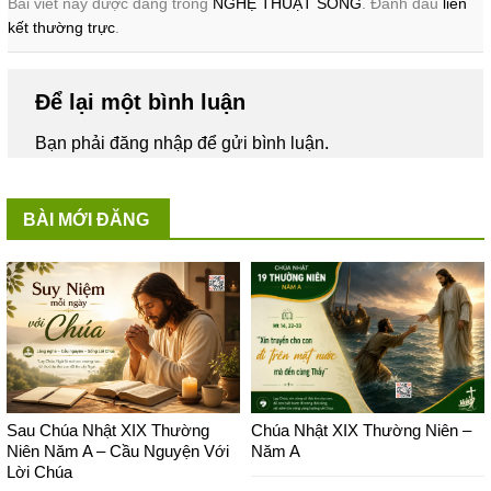
Bài viết này được đăng trong
NGHỆ THUẬT SỐNG
. Đánh dấu
liên
kết thường trực
.
Để lại một bình luận
Bạn phải
đăng nhập
để gửi bình luận.
BÀI MỚI ĐĂNG
Sau Chúa Nhật XIX Thường
Chúa Nhật XIX Thường Niên –
Niên Năm A – Cầu Nguyện Với
Năm A
Lời Chúa