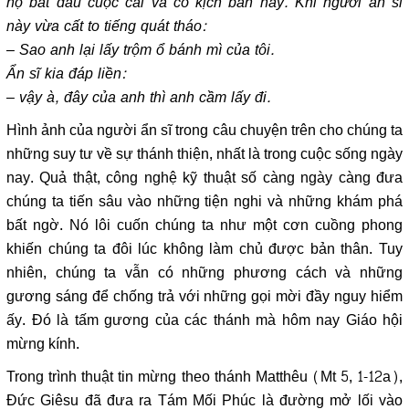
họ bắt đầu cuộc cãi vã có kịch bản này. Khi người ẩn sĩ
này vừa cất to tiếng quát tháo:
– Sao anh lại lấy trộm ổ bánh mì của tôi.
Ẩn sĩ kia đáp liền:
– vậy à, đây của anh thì anh cầm lấy đi.
Hình ảnh của người ẩn sĩ trong câu chuyện trên cho chúng ta
những suy tư về sự thánh thiện, nhất là trong cuộc sống ngày
nay. Quả thật, công nghệ kỹ thuật số càng ngày càng đưa
chúng ta tiến sâu vào những tiện nghi và những khám phá
bất ngờ. Nó lôi cuốn chúng ta như một cơn cuồng phong
khiến chúng ta đôi lúc không làm chủ được bản thân. Tuy
nhiên, chúng ta vẫn có những phương cách và những
gương sáng để chống trả với những gọi mời đầy nguy hiểm
ấy. Đó là tấm gương của các thánh mà hôm nay Giáo hội
mừng kính.
Trong trình thuật tin mừng theo thánh Matthêu (Mt 5, 1-12a),
Đức Giêsu đã đưa ra Tám Mối Phúc là đường mở lối vào