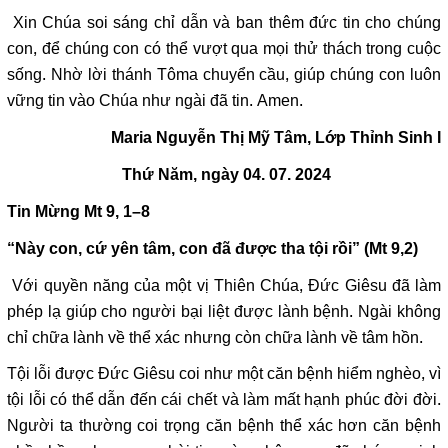
Xin Chúa soi sáng chỉ dẫn và ban thêm đức tin cho chúng
con, để chúng con có thể vượt qua mọi thử thách trong cuộc
sống. Nhờ lời thánh Tôma chuyển cầu, giúp chúng con luôn
vững tin vào Chúa như ngài đã tin. Amen.
Maria Nguyễn Thị Mỹ Tâm, Lớp Thỉnh Sinh I
Thứ Năm, ngày 04. 07. 2024
Tin Mừng
M
t 9, 1
–
8
“Này con, cứ yên tâm, con đã được tha tội rồi” (Mt 9,2)
Với quyền năng của một vị Thiên Chúa, Đức Giêsu đã làm
phép lạ giúp cho người bại liệt được lành bệnh. Ngài không
chỉ chữa lành về thể xác nhưng còn chữa lành về tâm hồn.
Tội lỗi được Đức Giêsu coi như một căn bệnh hiểm nghèo, vì
tội lỗi có thể dẫn đến cái chết và làm mất hạnh phúc đời đời.
Người ta thường coi trọng căn bệnh thể xác hơn căn bệnh