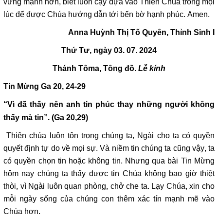
vững mạnh hơn, biết luôn cậy dựa vào Thiên Chúa trong mọi
lúc để được Chúa hướng dẫn tới bến bờ hạnh phúc. Amen.
Anna Huỳnh Thị Tố Quyên, Thỉnh Sinh I
Thứ Tư, ngày 03. 07. 2024
.
Thánh
T
ôma
,
T
ông đồ
Lễ kính
Tin Mừng
Ga 20, 24-29
“Vì đã thấy nên anh tin phúc thay những người không
thấy mà tin”. (Ga 20,29)
Thiên chúa luôn tôn trọng chúng ta, Ngài cho ta có quyền
quyết định tự do về mọi sự. Và niềm tin chúng ta cũng vậy, ta
có quyền chọn tin hoặc không tin. Nhưng qua bài Tin Mừng
hôm nay chúng ta thấy được tin Chúa không bao giờ thiệt
thòi, vì Ngài luôn quan phòng, chở che ta. Lạy Chúa, xin cho
mỗi ngày sống của chúng con thêm xác tín mạnh mẽ vào
Chúa hơn.