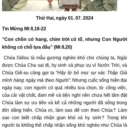
Thứ Hai, ngày 01. 07. 2024
Tin Mừng Mt 8,18-22
“Con chồn có hang, chim trời có tổ, nhưng Con Người
không có chỗ tựa đầu” (Mt 8,20)
Chúa Giêsu là mẫu gương nghèo khó cho chúng ta, Ngài
được Chúa Cha sai đi, hy sinh và phục vụ vì Nước Trời, và
Chúa Giê-su cũng gọi ta “
Hãy từ bỏ mọi sự vác Thập Giá
mình hàng ngày mà theo Người”
. Nhưng cuộc sống hiện đại
ngày nay, con người có quá nhiều lựa chọn, từ công việc,
của cải vật chất, đam mê và tiện nghi nên chưa hết tâm đặt
Chúa làm sự ưu tiên và kể cả những người đã sống trong
đời dâng hiến. Chúa ơi, làm sao để con theo Chúa? Làm
sao con biết chấp nhận gian khó và hy sinh? Trong khi
người ta không thể chấp nhận sống khó nghèo như Chúa là