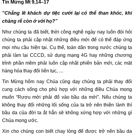
Tin Mừng
M
t 9
,
14
–
17
“Chẳng lẽ khách dự tiệc cưới lại có thể than khóc, khi
chàng rể còn ở với họ?”
Như chúng ta đã biết, thời công nghệ ngày nay luôn đòi hỏi
chúng ta phải cập nhật những điều mới để có thể đáp ứng
mọi nhu cầu hiện tại. Cụ thể, toàn dân trong nước chúng ta
phải làm lại CCCD, sử dụng mạng 4G hay những chương
trình phần mềm phải luôn cập nhật phiên bản mới, các mặt
hàng hóa thay đổi liên tục, …
Tin Mừng hôm nay Chúa cũng dạy chúng ta phải thay đổi
cung cách sống cho phù hợp với những điều Chúa mong
muốn “Rượu mới phải đổ vào bầu da mới”. Nếu chúng ta
không thay đổi những lối sống của ta trở nên thiện lành thì
bầu da của đời ta ắt hẳn sẽ không xứng hợp với những gì
Chúa mong ước.
Xin cho chúng con biết chay lòng để được trở nên bầu da