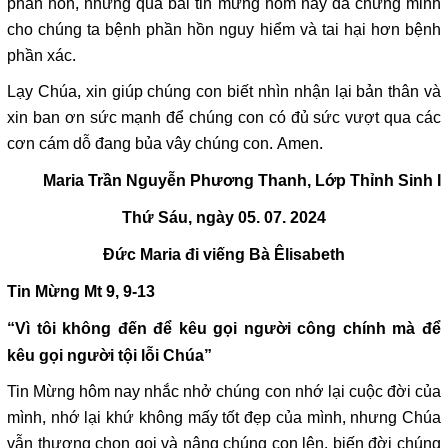
phần hồn, nhưng qua bài tin mừng hôm nay đã chứng minh
cho chúng ta bệnh phần hồn nguy hiểm và tai hại hơn bệnh
phần xác.
Lạy Chúa, xin giúp chúng con biết nhìn nhận lại bản thân và
xin ban ơn sức mạnh để chúng con có đủ sức vượt qua các
cơn cám dỗ đang bủa vây chúng con. Amen.
Maria Trần Nguyễn Phương Thanh, Lớp Thỉnh Sinh I
Thứ Sáu, ngày 05. 07. 2024
Đức Maria đi viếng Bà Êlisabeth
Tin Mừng Mt 9, 9-13
“Vì tôi không đến để kêu gọi người công chính mà để
kêu gọi người tội lỗi Chúa”
Tin Mừng hôm nay nhắc nhở chúng con nhớ lại cuộc đời của
mình, nhớ lại khứ không mấy tốt đẹp của mình, nhưng Chúa
vẫn thương chọn gọi và nâng chúng con lên, biến đời chúng