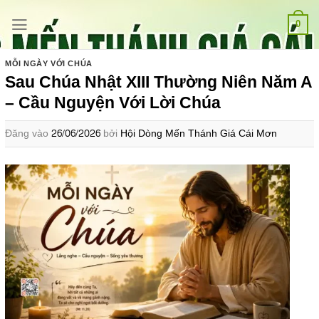
Bỏ
qua
0
nội
dung
MỖI NGÀY VỚI CHÚA
Sau Chúa Nhật XIII Thường Niên Năm A
– Cầu Nguyện Với Lời Chúa
Đăng vào
26/06/2026
bởi
Hội Dòng Mến Thánh Giá Cái Mơn