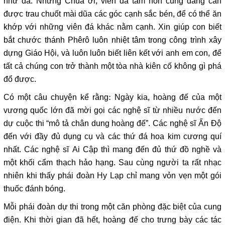
như đá. Nhưng Chúa ơi, viên đá tâm hồn cũng đang cần
được trau chuốt mài dũa các góc cạnh sắc bén, để có thể ăn
khớp với những viên đá khác nằm cạnh. Xin giúp con biết
bắt chước thánh Phêrô luôn nhiệt tâm trong công trình xây
dựng Giáo Hội, và luôn luôn biết liên kết với anh em con, để
tất cả chúng con trở thành một tòa nhà kiên cố không gì phá
đổ được.
Có một câu chuyện kể rằng: Ngày kia, hoàng đế của một
vương quốc lớn đã mời gọi các nghệ sĩ từ nhiều nước đến
dự cuộc thi “mô tả chân dung hoàng đế”. Các nghệ sĩ Ấn Độ
đến với đầy đủ dụng cụ và các thứ đá hoa kim cương quí
nhất. Các nghệ sĩ Ai Cập thì mang đến đủ thứ đồ nghề và
một khối cẩm thạch hảo hạng. Sau cùng người ta rất nhạc
nhiên khi thấy phái đoàn Hy Lạp chỉ mang vỏn vẹn một gói
thuốc đánh bóng.
Mỗi phái đoàn dự thi trong một căn phòng đặc biệt của cung
điện. Khi thời gian đã hết, hoàng đế cho trưng bày các tác