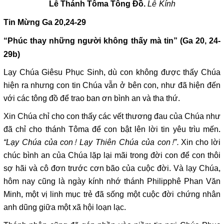
Lễ Kính
Lễ Thánh Tôma Tông Đồ.
Tin Mừng
Ga 20,24-29
“Phúc thay những người không thấy mà tin” (Ga 20, 24-
29b)
Lạy Chúa Giêsu Phục Sinh, dù con không được thấy Chúa
hiện ra nhưng con tin Chúa vẫn ở bên con, như đã hiện đến
với các tông đồ để trao ban ơn bình an và tha thứ.
Xin Chúa chỉ cho con thấy các vết thương đau của Chúa như
đã chỉ cho thánh Tôma để con bật lên lời tin yêu trìu mến.
“Lạy Chúa của con! Lạy Thiên Chúa của con!”.
Xin cho lời
chúc bình an của Chúa lặp lại mãi trong đời con để con thôi
sợ hãi và cô đơn trước cơn bão của cuộc đời. Và lạy Chúa,
hôm nay cũng là ngày kính nhớ thánh Philipphê Phan Văn
Minh, một vị linh mục trẻ đã sống một cuộc đời chứng nhân
anh dũng giữa một xã hội loạn lạc.