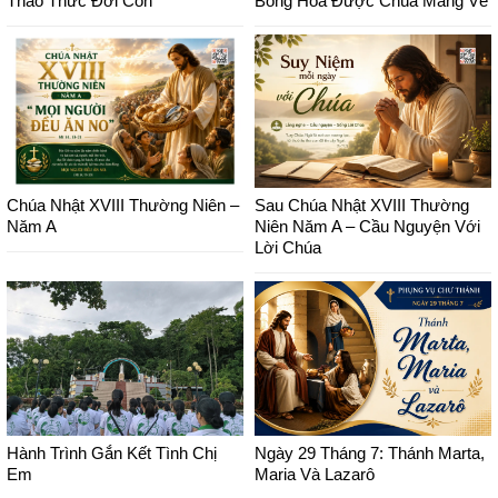
Thao Thức Đời Con
Bông Hoa Được Chúa Mang Về
Chúa Nhật XVIII Thường Niên –
Sau Chúa Nhật XVIII Thường
Năm A
Niên Năm A – Cầu Nguyện Với
Lời Chúa
Hành Trình Gắn Kết Tình Chị
Ngày 29 Tháng 7: Thánh Marta,
Em
Maria Và Lazarô