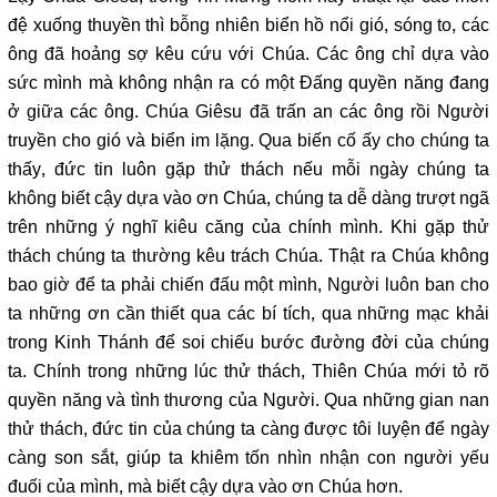
đệ xuống thuyền thì bỗng nhiên biển hồ nổi gió, sóng to, các
ông đã hoảng sợ kêu cứu với Chúa. Các ông chỉ dựa vào
sức mình mà không nhận ra có một Đấng quyền năng đang
ở giữa các ông. Chúa Giêsu đã trấn an các ông rồi Người
truyền cho gió và biển im lặng. Qua biến cố ấy cho chúng ta
thấy, đức tin luôn gặp thử thách nếu mỗi ngày chúng ta
không biết cậy dựa vào ơn Chúa, chúng ta dễ dàng trượt ngã
trên những ý nghĩ kiêu căng của chính mình. Khi gặp thử
thách chúng ta thường kêu trách Chúa. Thật ra Chúa không
bao giờ để ta phải chiến đấu một mình, Người luôn ban cho
ta những ơn cần thiết qua các bí tích, qua những mạc khải
trong Kinh Thánh để soi chiếu bước đường đời của chúng
ta. Chính trong những lúc thử thách, Thiên Chúa mới tỏ rõ
quyền năng và tình thương của Người. Qua những gian nan
thử thách, đức tin của chúng ta càng được tôi luyện để ngày
càng son sắt, giúp ta khiêm tốn nhìn nhận con người yếu
đuối của mình, mà biết cậy dựa vào ơn Chúa hơn.