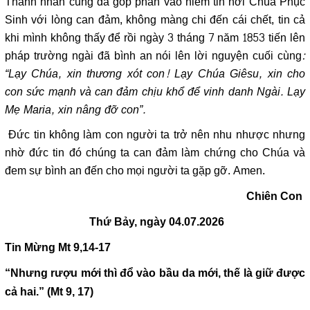
Thánh nhân cũng đã góp phần vào niềm tin nơi Chúa Phục
Sinh với lòng can đảm, không màng chi đến cái chết, tin cả
khi mình không thấy để rồi ngày 3 tháng 7 năm 1853 tiến lên
pháp trường ngài đã bình an nói lên lời nguyện cuối cùng
:
“Lạy Chúa, xin thương xót con! Lạy Chúa Giêsu, xin cho
con sức mạnh và can đảm chịu khổ để vinh danh Ngài. Lạy
Mẹ Maria, xin nâng đỡ con”.
Đức tin không làm con người ta trở nên nhu nhược nhưng
nhờ đức tin đó chúng ta can đảm làm chứng cho Chúa và
đem sự bình an đến cho mọi người ta gặp gỡ. Amen.
Chiên Con
Thứ Bảy, ngày 04.07.2026
Tin Mừng
Mt 9,14-17
“Nhưng rượu mới thì đổ vào bầu da mới, thế là giữ được
cả hai.” (Mt 9, 17)