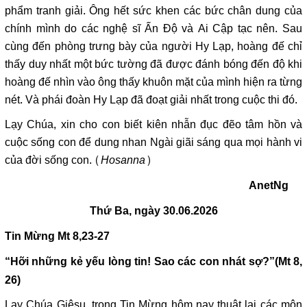
phẩm tranh giải. Ông hết sức khen các bức chân dung của
chính mình do các nghệ sĩ Ấn Độ và Ai Cập tạc nên. Sau
cùng đến phòng trưng bày của người Hy Lạp, hoàng đế chỉ
thấy duy nhất một bức tường đã được đánh bóng đến độ khi
hoàng đế nhìn vào ông thấy khuôn mặt của mình hiện ra từng
nét. Và phái đoàn Hy Lạp đã đoạt giải nhất trong cuộc thi đó.
Lạy Chúa, xin cho con biết kiên nhẫn đục đẽo tâm hồn và
cuộc sống con để dung nhan Ngài giãi sáng qua mọi hành vi
của đời sống con. (
Hosanna
)
AnetNg
Thứ Ba, ngày 30.06.2026
Tin Mừng
Mt 8,23-27
“Hỡi những kẻ yếu lòng tin! Sao các con nhát sợ?”
(Mt 8,
26)
Lạy Chúa Giêsu, trong Tin Mừng hôm nay thuật lại các môn