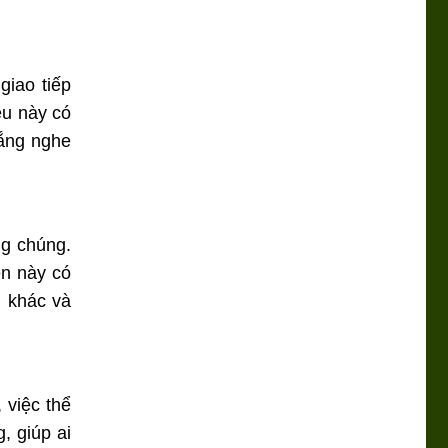
giao tiếp
ều này có
lắng nghe
g chúng.
ên này có
i khác và
 việc thể
, giúp ai