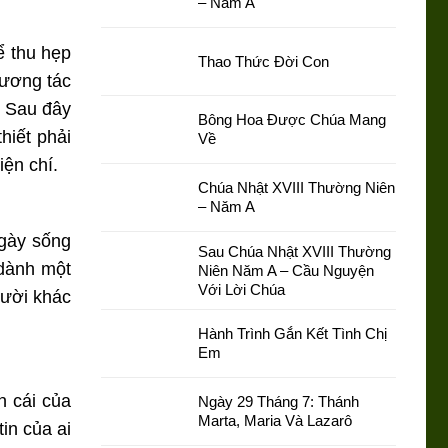
– Năm A
ể thu hẹp
Thao Thức Đời Con
tương tác
. Sau đây
Bông Hoa Được Chúa Mang
hiết phải
Về
iện chí.
Chúa Nhật XVIII Thường Niên
– Năm A
ngày sống
Sau Chúa Nhật XVIII Thường
 dành một
Niên Năm A – Cầu Nguyện
Với Lời Chúa
gười khác
Hành Trình Gắn Kết Tình Chị
Em
n cái của
Ngày 29 Tháng 7: Thánh
Marta, Maria Và Lazarô
in của ai