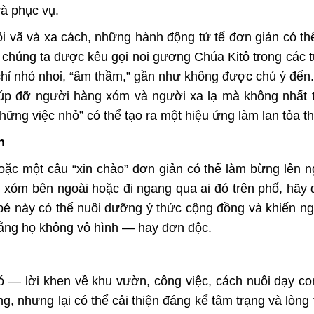
à phục vụ.
i vã và xa cách, những hành động tử tế đơn giản có th
 chúng ta được kêu gọi noi gương Chúa Kitô trong các 
hỉ nhỏ nhoi, “âm thầm,” gần như không được chú ý đến
giúp đỡ người hàng xóm và người xa lạ mà không nhất t
ững việc nhỏ” có thể tạo ra một hiệu ứng làm lan tỏa th
h
hoặc một câu “xin chào” đơn giản có thể làm bừng lên 
g xóm bên ngoài hoặc đi ngang qua ai đó trên phố, hãy
ỏ bé này có thể nuôi dưỡng ý thức cộng đồng và khiến n
rằng họ không vô hình — hay đơn độc.
đó — lời khen về khu vườn, công việc, cách nuôi dạy co
, nhưng lại có thể cải thiện đáng kể tâm trạng và lòng t