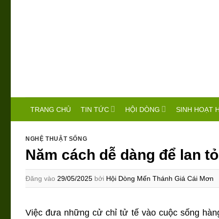
Bỏ
qua
nội
dung
TIN TỨC
HỘI DÒNG
SINH HOẠT 
TRANG CHỦ
NGHỆ THUẬT SỐNG
Năm cách dễ dàng để lan tỏ
Đăng vào
29/05/2025
bởi
Hội Dòng Mến Thánh Giá Cái Mơn
Việc đưa những cử chỉ tử tế vào cuộc sống hàng