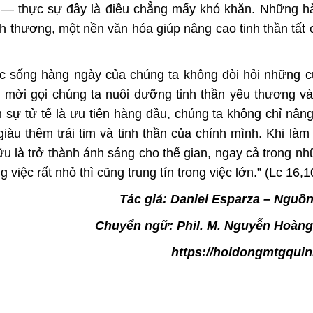
 sự — thực sự đây là điều chẳng mấy khó khăn. Những 
nh thương, một nền văn hóa giúp nâng cao tinh thần tất
 sống hàng ngày của chúng ta không đòi hỏi những cử
g mời gọi chúng ta nuôi dưỡng tinh thần yêu thương v
sự tử tế là ưu tiên hàng đầu, chúng ta không chỉ nâng
u thêm trái tim và tinh thần của chính mình. Khi làm
 hữu là trở thành ánh sáng cho thế gian, ngay cả trong n
 việc rất nhỏ thì cũng trung tín trong việc lớn.” (Lc 16,1
Tác giả: Daniel Esparza – Nguồ
Chuyển ngữ: Phil. M. Nguyễn Hoàn
https://hoidongmtgquin