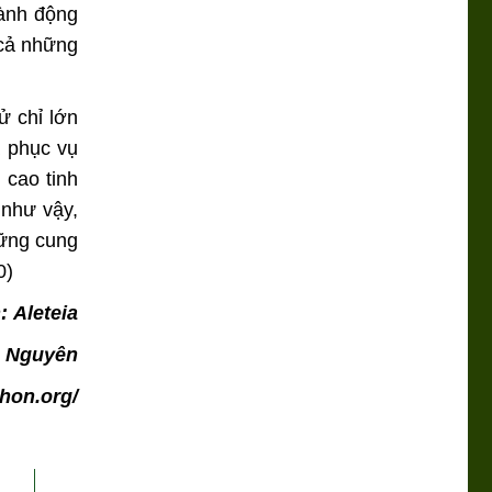
hành động
 cả những
 chỉ lớn
à phục vụ
 cao tinh
 như vậy,
hững cung
0)
n:
Aleteia
g Nguyên
hon.org/