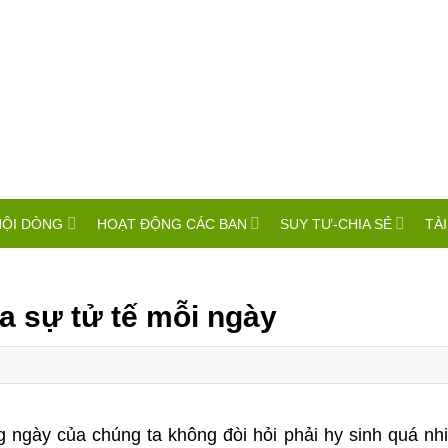
HỘI DÒNG
HOẠT ĐỘNG CÁC BAN
SUY TƯ-CHIA SẺ
TÀI
a sự tử tế mỗi ngày
 ngày của chúng ta không đòi hỏi phải hy sinh quá nh