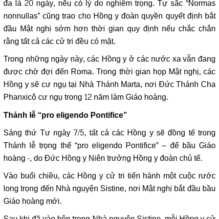
đa là 20 ngày, nếu có lý do nghiêm trọng. Tự sắc “Normas
nonnullas” cũng trao cho Hồng y đoàn quyền quyết định bắt
đầu Mật nghị sớm hơn thời gian quy định nếu chắc chắn
rằng tất cả các cử tri đều có mặt.
Trong những ngày này, các Hồng y ở các nước xa vẫn đang
được chờ đợi đến Roma. Trong thời gian họp Mật nghị, các
Hồng y sẽ cư ngụ tại Nhà Thánh Marta, nơi Đức Thánh Cha
Phanxicô cư ngụ trong 12 năm làm Giáo hoàng.
Thánh lễ “pro eligendo Pontifice”
Sáng thứ Tư ngày 7/5, tất cả các Hồng y sẽ đồng tế trong
Thánh lễ trọng thể “pro eligendo Pontifice” – để bầu Giáo
hoàng -, do Đức Hồng y Niên trưởng Hồng y đoàn chủ tế.
Vào buổi chiều, các Hồng y cử tri tiến hành một cuộc rước
long trọng đến Nhà nguyện Sistine, nơi Mật nghị bắt đầu bầu
Giáo hoàng mới.