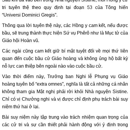
Sau khi đã vào bên trong Nhà nguyện Sistine, mỗi Hồng y cử
tri tuyên thệ theo quy định tại đoạn 53 của Tông hiến
“Universi Dominici Gregis”.
Thông qua lời tuyên thệ này, các Hồng y cam kết, nếu được
bầu, sẽ trung thành thực hiện Sứ vụ Phêrô như là Mục tử của
Giáo hội Hoàn vũ.
Các ngài cũng cam kết giữ bí mật tuyệt đối về mọi thứ liên
quan đến cuộc bầu cử Giáo hoàng và không ủng hộ bất kỳ
nỗ lực can thiệp bên ngoài nào vào cuộc bầu cử.
Vào thời điểm này, Trưởng ban Nghi lễ Phụng vụ Giáo
hoàng tuyên bố “extra omnes”, nghĩa là tất cả những cá nhân
không tham gia Mật nghị phải rời khỏi Nhà nguyện Sistine.
Chỉ có vị Chưởng nghi và vị được chỉ định phụ trách bài suy
niệm thứ hai ở lại.
Bài suy niệm này tập trung vào trách nhiệm quan trọng của
các cử tri và sự cần thiết phải hành động với ý định trong