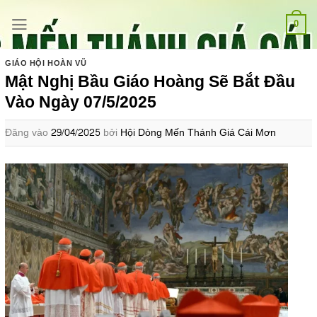
Bỏ
qua
0
nội
dung
GIÁO HỘI HOÀN VŨ
Mật Nghị Bầu Giáo Hoàng Sẽ Bắt Đầu
Vào Ngày 07/5/2025
Đăng vào
29/04/2025
bởi
Hội Dòng Mến Thánh Giá Cái Mơn