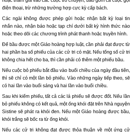
hoặc tham gia vào các cuộc trò chuyện, bao gồm cả cuộc gọi
điện thoại, trừ những trường hợp cực kỳ cấp bách.
Các ngài không được phép gửi hoặc nhận bất kỳ loại tin
nhắn nào, nhận báo hoặc tạp chí dưới bất kỳ hình thức nào
hoặc theo dõi các chương trình phát thanh hoặc truyền hình.
Để bầu được một Giáo hoàng hợp luật, cần phải đạt được từ
hai phần ba số phiếu của các cử tri có mặt. Nếu tổng số cử tri
không chia hết cho ba, thì cần phải có thêm một phiếu bầu.
Nếu cuộc bỏ phiếu bắt đầu vào buổi chiều của ngày đầu tiên,
thì sẽ chỉ có một lần bỏ phiếu. Vào những ngày tiếp theo, sẽ
có hai lần vào buổi sáng và hai lần vào buổi chiều.
Sau khi kiểm phiếu, tất cả các lá phiếu sẽ được đốt. Nếu lần
bỏ phiếu không có kết quả, một ống khói đặt trên Nhà nguyện
Sistine sẽ phát ra khói đen. Nếu một Giáo hoàng được bầu,
khói trắng sẽ bốc ra từ ống khói.
Nếu các cử tri không đạt được thỏa thuận về một ứng cử