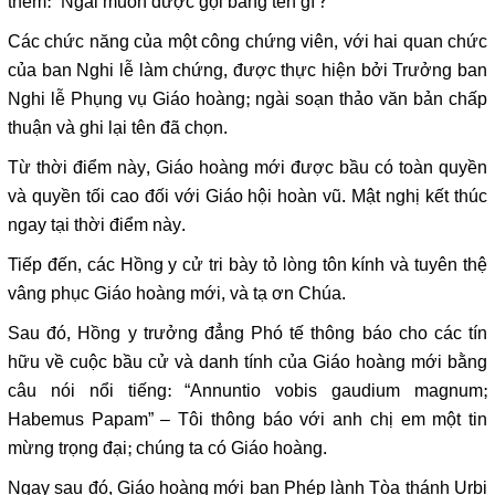
thêm: “Ngài muốn được gọi bằng tên gì?”
Các chức năng của một công chứng viên, với hai quan chức
của ban Nghi lễ làm chứng, được thực hiện bởi Trưởng ban
Nghi lễ Phụng vụ Giáo hoàng; ngài soạn thảo văn bản chấp
thuận và ghi lại tên đã chọn.
Từ thời điểm này, Giáo hoàng mới được bầu có toàn quyền
và quyền tối cao đối với Giáo hội hoàn vũ. Mật nghị kết thúc
ngay tại thời điểm này.
Tiếp đến, các Hồng y cử tri bày tỏ lòng tôn kính và tuyên thệ
vâng phục Giáo hoàng mới, và tạ ơn Chúa.
Sau đó, Hồng y trưởng đẳng Phó tế thông báo cho các tín
hữu về cuộc bầu cử và danh tính của Giáo hoàng mới bằng
câu nói nổi tiếng: “Annuntio vobis gaudium magnum;
Habemus Papam” – Tôi thông báo với anh chị em một tin
mừng trọng đại; chúng ta có Giáo hoàng.
Ngay sau đó, Giáo hoàng mới ban Phép lành Tòa thánh Urbi