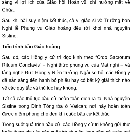
sáng vì lợi ích của Giáo hội Hoàn vũ, chỉ hướng mắt về
Chúa.
Sau khi bài suy niệm kết thúc, cả vị giáo sĩ và Trưởng ban
Nghi lễ Phụng vụ Giáo hoàng đều rời khỏi nhà nguyện
Sistine.
Tiến trình bầu Giáo hoàng
Sau đó, các Hồng y cử tri đọc kinh theo “Ordo Sacrorum
Rituum Conclavis” – Nghi thức phụng vụ của Mật nghị – và
lắng nghe Đức Hồng y Niên trưởng. Ngài sẽ hỏi các Hồng y
đã sẵn sàng tiến hành bỏ phiếu hay có bất kỳ giải thích nào
về các quy tắc và thủ tục hay không.
Tất cả các thủ tục bầu cử hoàn toàn diễn ra tại Nhà nguyện
Sistine trong Dinh Tông tòa ở Vatican; nơi này hoàn toàn
được niêm phong cho đến khi cuộc bầu cử kết thúc.
Trong suốt quá trình bầu cử, các Hồng y cử tri không gửi thư