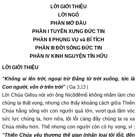
LỜI GIỚI THIỆU
LỜI NGỎ
PHẦN MỞ ĐẦU
PHẦN I TUYÊN XƯNG ĐỨC TIN
PHẦN II PHỤNG VỤ và BÍ TÍCH
PHẦN III ĐỜI SỐNG ĐỨC TIN
PHẦN IV KINH NGUYỆN TÍN HỮU
LỜI GIỚI THIỆU
“Không ai lên trời, ngoại trừ Đấng từ trời xuống, tức là
(Ga 3,13)
Con người, vốn ở trên trời”
Lời Chúa Giêsu nói với ông Nicôđêmô không nhằm làm cho
chúng ta thất vọng, nhưng cho thấy khoảng cách giữa Thiên
Chúa hằng sống với con người quá lớn, vượt quá tầm vóc
sức lực chúng ta, hơn nữa, tội lỗi càng đẩy chúng ta ra xa
Chúa nhiều hơn. Thế nhưng con người còn có hy vọng, vì :
“Thiên Chúa yêu thương thế gian (nhân loại tội lỗi), đến