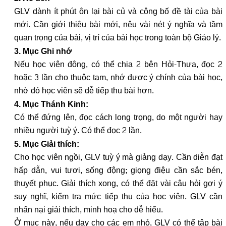
GLV dành ít phút ôn lại bài củ và công bố đề tài của bài
mới. Cần giới thiệu bài mới, nêu vài nét ý nghĩa và tầm
quan trọng của bài, vị trí của bài học trong toàn bộ Giáo lý.
3. Mục Ghi nhớ
Nếu học viên đông, có thể chia 2 bên Hỏi-Thưa, đọc 2
hoặc 3 lần cho thuộc tạm, nhớ được ý chính của bài học,
nhờ đó học viên sẽ dễ tiếp thu bài hơn.
4. Mục Thánh Kinh:
Có thể đứng lên, đọc cách long trọng, do một người hay
nhiều người tuỳ ý. Có thể đọc 2 lần.
5. Mục Giải thích:
Cho học viên ngồi, GLV tuỳ ý mà giảng dạy. Cần diễn đạt
hấp dẫn, vui tươi, sống động; giọng điệu cần sắc bén,
thuyết phục. Giải thích xong, có thể đặt vài câu hỏi gợi ý
suy nghĩ, kiểm tra mức tiếp thu của học viên. GLV cần
nhẩn nại giải thích, minh hoạ cho dễ hiểu.
Ở mục này, nếu dạy cho các em nhỏ, GLV có thể tập bài