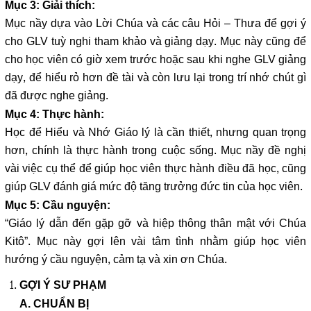
Mục 3: Giải thích:
Mục nầy dựa vào Lời Chúa và các câu Hỏi – Thưa để gợi ý
cho GLV tuỳ nghi tham khảo và giảng dạy. Mục này cũng để
cho học viên có giờ xem trước hoặc sau khi nghe GLV giảng
dạy, để hiểu rỏ hơn đề tài và còn lưu lại trong trí nhớ chút gì
đã được nghe giảng.
Mục 4: Thực hành:
Học để Hiểu và Nhớ Giáo lý là cần thiết, nhưng quan trọng
hơn, chính là thực hành trong cuộc sống. Mục nầy đề nghị
vài việc cụ thể để giúp học viên thực hành điều đã học, cũng
giúp GLV đánh giá mức độ tăng trưởng đức tin của học viên.
Mục 5: Cầu nguyện:
“Giáo lý dẫn đến gặp gỡ và hiệp thông thân mật với Chúa
Kitô”. Mục này gợi lên vài tâm tình nhằm giúp học viên
hướng ý cầu nguyện, cảm tạ và xin ơn Chúa.
GỢI Ý SƯ PHẠM
A. CHUẨN BỊ