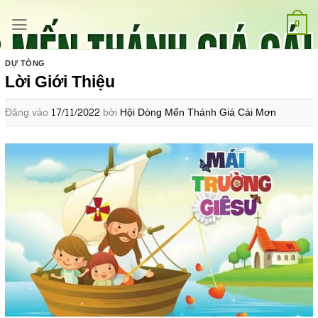
Bỏ
qua
0
nội
dung
DỰ TÒNG
Lời Giới Thiệu
Đăng vào
17/11/2022
bởi
Hội Dòng Mến Thánh Giá Cái Mơn