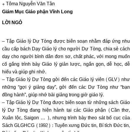
+ Tôma Nguyễn Văn Tân
Giám Mục Giáo phận Vĩnh Long
LỜI NGỎ
– Tập Giáo lý Dự Tòng được biên soạn nhằm đáp ứng nhu
cầu cấp bách Dạy Giáo lý cho người Dự Tòng, chia sẻ cách
dạy cho người bình dân đơn sơ, chất phác, với mong muốn
cố gắng trình bày Giáo lý giản lược, ngắn gọn, dễ học, dễ
hiểu và giúp ghi nhớ.
– Tập Giáo lý Dự Tòng gởi đến các Giáo lý viên (GLV) như
những “gợi ý giảng dạy”, gởi đến các Dự Tòng như “bạn
đồng hành”, giúp nhớ bài giảng trong giờ giáo lý.
– Tập Giáo lý Dự Tòng được biên soạn từ những sách Giáo
lý Dự Tòng đang hiện hành tại các Giáo phận (Cần thơ,
Xuân lộc, Saigon … ), nhưng trình bày theo sát bố cục của
Sách GLGHCG (1992) : Tuyên xưng Đức tin, Bí tích Đức tin,