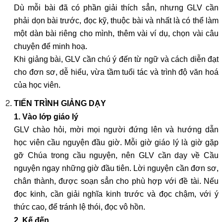
Dù mỗi bài đã có phần giải thích sẳn, nhưng GLV cần
phải dọn bài trước, đọc kỹ, thuộc bài và nhất là có thể làm
một dàn bài riêng cho mình, thêm vài ví dụ, chọn vài câu
chuyện để minh hoạ.
Khi giảng bài, GLV cần chú ý đến từ ngữ và cách diễn đạt
cho đơn sơ, dễ hiểu, vừa tầm tuổi tác và trình độ văn hoá
của học viên.
TIẾN TRÌNH GIẢNG DẠY
1. Vào lớp giáo lý
GLV chào hỏi, mời mọi người đứng lên và hướng dẫn
học viên cầu nguyện đầu giờ. Mỗi giờ giáo lý là giờ gặp
gỡ Chúa trong cầu nguyện, nên GLV cần dạy về Cầu
nguyện ngay những giờ đầu tiên. Lời nguyện cần đơn sơ,
chân thành, được soạn sẳn cho phù hợp với đề tài. Nếu
đọc kinh, cần giải nghĩa kinh trước và đọc chậm, với ý
thức cao, để tránh lệ thói, đọc vô hồn.
2. Kế đến