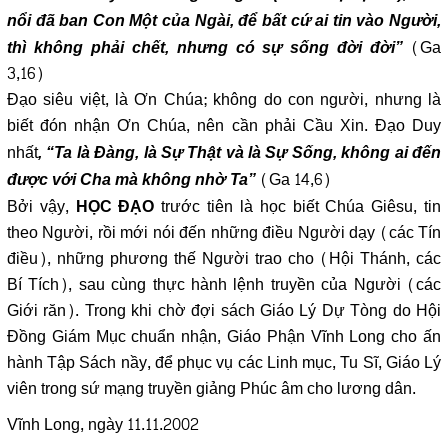
nổi đã ban Con Một của Ngài, để bất cứ ai tin vào Người,
(Ga
thì không phải chết, nhưng có sự sống đời đời”
3,16)
Đạo siêu việt, là Ơn Chúa; không do con người, nhưng là
biết đón nhận Ơn Chúa, nên cần phải Cầu Xin. Đạo Duy
nhất
, “Ta là Đàng, là Sự Thật và là Sự Sống, không ai đến
(Ga 14,6)
được với Cha mà không nhờ Ta”
Bởi vậy,
trước tiên là học biết Chúa Giêsu, tin
HỌC ĐẠO
theo Người, rồi mới nói đến những điều Người dạy (các Tín
điều), những phương thế Người trao cho (Hội Thánh, các
Bí Tích), sau cùng thực hành lệnh truyền của Người (các
Giới răn). Trong khi chờ đợi sách Giáo Lý Dự Tòng do Hội
Đồng Giám Mục chuẩn nhận, Giáo Phận Vĩnh Long cho ấn
hành Tập Sách nầy, để phục vụ các Linh mục, Tu Sĩ, Giáo Lý
viên trong sứ mạng truyền giảng Phúc âm cho lương dân.
Vĩnh Long, ngày 11.11.2002