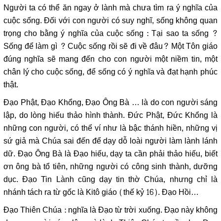
Người ta có thể ăn ngay ở lành mà chưa tìm ra ý nghĩa của
cuộc sống. Đối với con người có suy nghĩ, sống không quan
trọng cho bằng ý nghĩa của cuộc sống : Tại sao ta sống ?
Sống để làm gì ? Cuộc sống rồi sẽ đi về đâu? Một Tôn giáo
đúng nghĩa sẽ mang đến cho con người một niềm tin, một
chân lý cho cuộc sống, để sống có ý nghĩa và đạt hạnh phúc
thật.
Đạo Phật, Đạo Khổng, Đạo Ông Bà … là do con người sáng
lập, do lòng hiếu thảo hình thành. Đức Phật, Đức Khổng là
những con người, có thể ví như là bậc thánh hiền, những vị
sứ giả mà Chúa sai đến để dạy dỗ loài người làm lành lánh
dữ. Đạo Ông Bà là Đạo hiếu, dạy ta cần phải thảo hiếu, biết
ơn ông bà tổ tiên, những người có công sinh thành, dưỡng
dục. Đạo Tin Lành cũng dạy tin thờ Chúa, nhưng chỉ là
nhánh tách ra từ gốc là Kitô giáo (thế kỷ 16). Đạo Hồi…
Đạo Thiên Chúa : nghĩa là Đạo từ trời xuống. Đạo này không