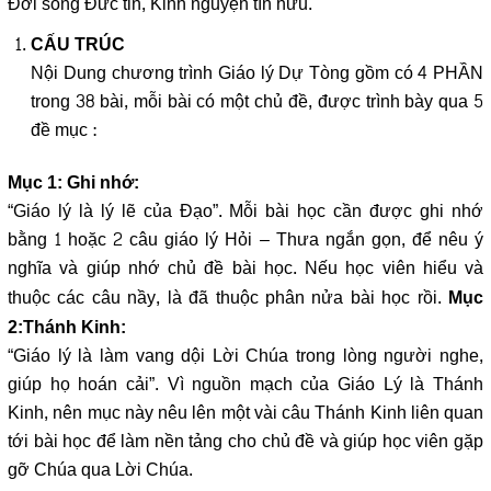
Đời sống Đức tin, Kinh nguyện tín hữu.
CẤU TRÚC
Nội Dung chương trình Giáo lý Dự Tòng gồm có 4 PHẦN
trong 38 bài, mỗi bài có một chủ đề, được trình bày qua 5
đề mục :
Mục 1: Ghi nhớ:
“Giáo lý là lý lẽ của Đạo”. Mỗi bài học cần được ghi nhớ
bằng 1 hoặc 2 câu giáo lý Hỏi – Thưa ngắn gọn, để nêu ý
nghĩa và giúp nhớ chủ đề bài học. Nếu học viên hiểu và
thuộc các câu nầy, là đã thuộc phân nửa bài học rồi.
Mục
2:Thánh Kinh:
“Giáo lý là làm vang dội Lời Chúa trong lòng người nghe,
giúp họ hoán cải”. Vì nguồn mạch của Giáo Lý là Thánh
Kinh, nên mục này nêu lên một vài câu Thánh Kinh liên quan
tới bài học để làm nền tảng cho chủ đề và giúp học viên gặp
gỡ Chúa qua Lời Chúa.