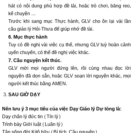
hát có nội dung phù hợp đề tài, hoặc trò chơi, băng reo,
kể chuyện …
Trước khi sang mục Thực hành, GLV cho ôn lại vài lần
câu giáo lý Hỏi-Thưa để giúp nhớ đề tài.
6. Mục thực hành
Tuy có đề nghị vài việc cụ thể, nhưng GLV tuỳ hoàn cảnh
uyển chuyển, có thể đề nghị việc khác.
7. Cầu nguyện kết thúc.
GLV mời mọi người đứng lên, rồi cùng nhau đọc lời
nguyện đã dọn sẳn, hoặc GLV soạn lời nguyện khác, mọi
người kết thúc bằng AMEN.
SAU GIỜ DẠY
Nên lưu ý 3 mục tiêu của việc Dạy Giáo lý Dự tòng là:
Dạy chân lý đức tin (Tín lý)
Trình bày Giới luật (Luân lý)
Tập sống đời Kitô hữu (Bí tích, Cầu nguyện)