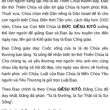
do con người sáng lập, mà là do Thiên Chúa truyền dạy. Đạo
tôn thờ Thiên Chúa và dẫn tới gặp Chúa là hạnh phúc thật.
Thuở xưa, Chúa chọn một Dân riêng là Dân Israel để tỏ cho
con người biết Chúa. Đến thời Tân ước, cách đây hơn 2000
năm, Chúa sai Con Một Chúa là
xuống
ĐỨC GIÊSU KITÔ
thế làm người để giảng Đạo và Đạo ấy lưu truyền cho đến
ngày nay, tên gọi là Kitô giáo hay là Đạo Công giáo.
Đạo Công giáo dạy: Cuộc sống của ta là do Chúa yêu
thương ban tặng. Ta sống để nhận biết, tin thờ Thiên Chúa là
Cha chúng ta, và yêu thương mọi người như anh em, cùng
nhau xây dựng xã hội tốt đẹp, cho ngày sau được về hưởng
hạnh phúc với Chúa. Luật của Đạo Chúa là Mến Chúa Yêu
người và Yêu Thương là giữ trọn Luật Đạo.
Theo Đạo chính là theo Chúa
, Đấng Cứu độ
GIÊSU KITÔ
duy nhất, Đấng đã phán: “Ta là Đường, là Sự Thật và là Sự
Sống”.