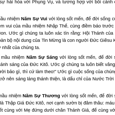
sự hài hòa với Phụng Vụ, và tương hợp với bối cảnh 
 mầu nhiệm
Năm Sự Vui
với lòng sốt mến, để đời sống 
iềm vui của mầu nhiệm Nhập Thể, cùng điềm báo trướ
on. Ước gì chúng ta luôn xác tín rằng: Hội Thánh của
toàn bộ nội dung của Tin Mừng là con người Đức Giêsu K
 nhất của chúng ta.
c mầu nhiệm
Năm Sự Sáng
với lòng sốt mến, để đời
ánh sáng của Đức Kitô. Ước gì chúng ta luôn biết vâng
ời bảo gì, thì cứ làm theo!” Ước gì cuộc sống của chún
ở nên sáng láng thánh thiện, là dấu chỉ của Nước Trời 
 mầu nhiệm
Năm Sự Thương
với lòng sốt mến, để đời
 là Thập Giá Đức Kitô, nơi cạnh sườn bị đâm thâu: má
iết cùng với Mẹ đứng dưới chân Thánh Giá, để cùng vớ