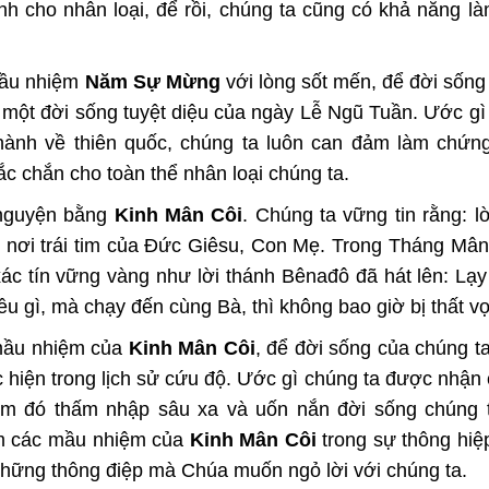
h cho nhân loại, để rồi, chúng ta cũng có khả năng là
mầu nhiệm
Năm Sự Mừng
với lòng sốt mến, để đời sống
 một đời sống tuyệt diệu của ngày Lễ Ngũ Tuần. Ước gì
 hành về thiên quốc, chúng ta luôn can đảm làm chứn
c chắn cho toàn thể nhân loại chúng ta.
 nguyện bằng
Kinh Mân Côi
. Chúng ta vững tin rằng: l
 nơi trái tim của Đức Giêsu, Con Mẹ. Trong Tháng Mân
xác tín vững vàng như lời thánh Bênađô đã hát lên: Lạ
ều gì, mà chạy đến cùng Bà, thì không bao giờ bị thất v
 mầu nhiệm của
Kinh Mân Côi
, để đời sống của chúng ta
 hiện trong lịch sử cứu độ. Ước gì chúng ta được nhận
m đó thấm nhập sâu xa và uốn nắn đời sống chúng t
ắm các mầu nhiệm của
Kinh Mân Côi
trong sự thông hiệ
 những thông điệp mà Chúa muốn ngỏ lời với chúng ta.