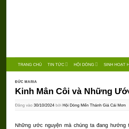
Bỏ
qua
nội
dung
TIN TỨC
HỘI DÒNG
SINH HOẠT 
TRANG CHỦ
ĐỨC MARIA
Kinh Mân Côi và Những Ướ
Đăng vào
30/10/2024
bởi
Hội Dòng Mến Thánh Giá Cái Mơn
Những ước nguyện mà chúng ta đang hướng tới