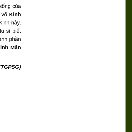
 sống của
ổ võ
Kinh
Kinh này,
u sĩ biết
hành phần
inh Mân
 (TGPSG)