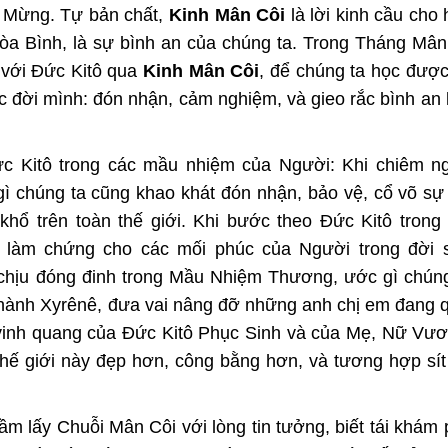
in Mừng. Tự bản chất,
Kinh Mân Côi
là lời kinh cầu cho 
òa Bình, là sự bình an của chúng ta. Trong Tháng Mân
 với Đức Kitô qua
Kinh Mân Côi
, để chúng ta học được
c đời mình: đón nhận, cảm nghiệm, và gieo rắc bình an
c Kitô trong các mầu nhiệm của Người: Khi chiêm 
ì chúng ta cũng khao khát đón nhận, bảo vệ, cổ võ sự
hổ trên toàn thế giới. Khi bước theo Đức Kitô trong
t làm chứng cho các mối phúc của Người trong đời 
chịu đóng đinh trong Mầu Nhiệm Thương, ước gì chún
hành Xyrênê, đưa vai nâng đỡ những anh chị em đang 
vinh quang của Đức Kitô Phục Sinh và của Mẹ, Nữ Vư
thế giới này đẹp hơn, công bằng hơn, và tương hợp sí
ầm lấy Chuỗi Mân Côi với lòng tin tưởng, biết tái khám