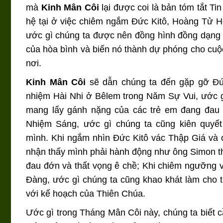
mà
Kinh Mân Côi
lại được coi là bản tóm tắt T
hệ tại ở việc chiêm ngắm Đức Kitô, Hoàng Tử H
ước gì chúng ta được nên đồng hình đồng dạng
của hòa bình và biến nó thành dự phóng cho cuộ
nơi.
Kinh Mân Côi
sẽ dẫn chúng ta đến gặp gỡ Đứ
nhiệm Hài Nhi ở Bêlem trong Năm Sự Vui, ước g
mang lấy gánh nặng của các trẻ em đang đau k
Nhiệm Sáng, ước gì chúng ta cũng kiên quyế
mình. Khi ngắm nhìn Đức Kitô vác Thập Giá và 
nhận thấy mình phải hành động như ông Simon t
đau đớn và thất vọng ê chề; Khi chiêm ngưỡng 
Đàng, ước gì chúng ta cũng khao khát làm cho 
với kế hoạch của Thiên Chúa.
Ước gì trong Tháng Mân Côi này, chúng ta biết c