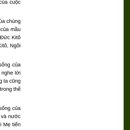
của cuộc
của chúng
c của mầu
 Đức Kitô
itô, Ngôi
 sống của
 nghe lời
g ta cũng
trong thế
 sống của
u và nước
i Mẹ tiến