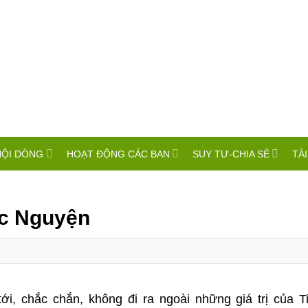
HỘI DÒNG
HOẠT ĐỘNG CÁC BAN
SUY TƯ-CHIA SẺ
TÀI
c Nguyện
, chắc chắn, không đi ra ngoài những giá trị của T