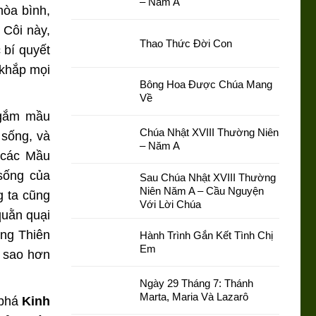
– Năm A
hòa bình,
 Côi này,
Thao Thức Đời Con
 bí quyết
 khắp mọi
Bông Hoa Được Chúa Mang
Về
ngắm mầu
Chúa Nhật XVIII Thường Niên
 sống, và
– Năm A
 các Mầu
sống của
Sau Chúa Nhật XVIII Thường
Niên Năm A – Cầu Nguyện
g ta cũng
Với Lời Chúa
quằn quại
ơng Thiên
Hành Trình Gắn Kết Tình Chị
Em
t sao hơn
Ngày 29 Tháng 7: Thánh
Marta, Maria Và Lazarô
 phá
Kinh