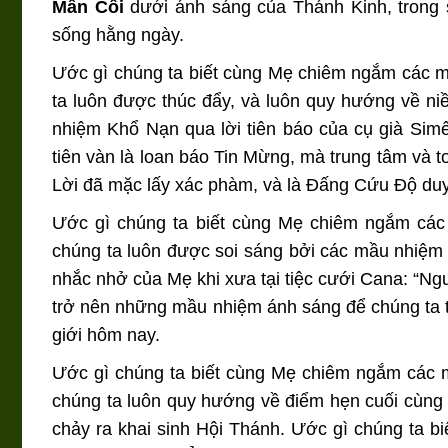
Mân Côi
dưới ánh sáng của Thánh Kinh, trong 
sống hằng ngày.
Ước gì chúng ta biết cùng Mẹ chiêm ngắm các
ta luôn được thúc đẩy, và luôn quy hướng về n
nhiệm Khổ Nạn qua lời tiên báo của cụ già Simê
tiên vàn là loan báo Tin Mừng, mà trung tâm và 
Lời đã mặc lấy xác phàm, và là Đấng Cứu Độ duy
Ước gì chúng ta biết cùng Mẹ chiêm ngắm cá
chúng ta luôn được soi sáng bởi các mầu nhiệm 
nhắc nhở của Mẹ khi xưa tại tiệc cưới Cana: “Ngư
trở nên những mầu nhiệm ánh sáng để chúng ta tr
giới hôm nay.
Ước gì chúng ta biết cùng Mẹ chiêm ngắm các
chúng ta luôn quy hướng về điểm hẹn cuối cùng
chảy ra khai sinh Hội Thánh. Ước gì chúng ta b