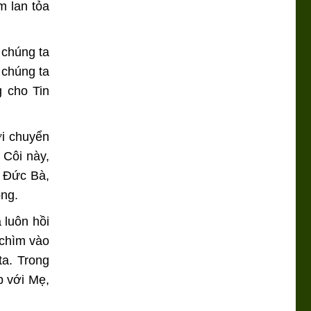
m lan tỏa
 chúng ta
 chúng ta
g cho Tin
ời chuyển
 Côi này,
y Đức Bà,
ọng.
 luôn hồi
 chìm vào
a. Trong
p với Mẹ,