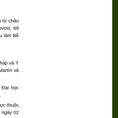
n từ châu
evost, 69
ầu làm Bề
Pháp và Ý
Martín và
i Đại học
.
rực thuộc
u ngày 02