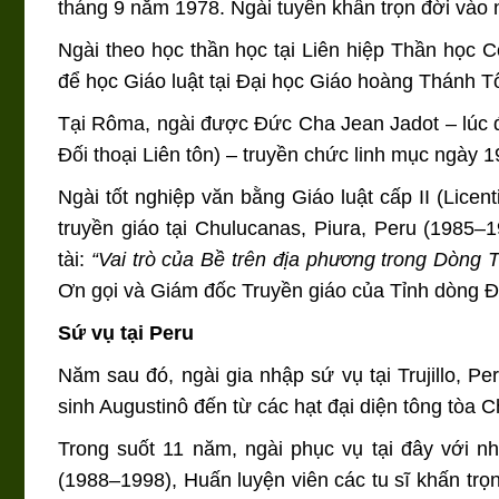
tháng 9 năm 1978. Ngài tuyên khấn trọn đời vào
Ngài theo học thần học tại Liên hiệp Thần học
để học Giáo luật tại Đại học Giáo hoàng Thánh 
Tại Rôma, ngài được Đức Cha Jean Jadot – lúc đó
Đối thoại Liên tôn) – truyền chức linh mục ngày 
Ngài tốt nghiệp văn bằng Giáo luật cấp II (Licen
truyền giáo tại Chulucanas, Piura, Peru (1985–
tài:
“Vai trò của Bề trên địa phương trong Dòng 
Ơn gọi và Giám đốc Truyền giáo của Tỉnh dòng Đứ
Sứ vụ tại Peru
Năm sau đó, ngài gia nhập sứ vụ tại Trujillo, Pe
sinh Augustinô đến từ các hạt đại diện tông tòa 
Trong suốt 11 năm, ngài phục vụ tại đây với n
(1988–1998), Huấn luyện viên các tu sĩ khấn trọn