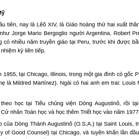
Mỹ
u tiên, nay là Lêô XIV, là Giáo hoàng thứ hai xuất thâ
như Jorge Mario Bergoglio người Argentina, Robert Pr
g có nhiều năm truyền giáo tại Peru, trước khi được b
hiệm kỳ liên tiếp.
1955, tại Chicago, Illinois, trong một gia đình có gốc 
 là Mildred Martínez). Ngài có hai anh em trai: Louis 
 theo học tại Tiểu chủng viện Dòng Augustinô, rồi tạ
ệp Cử nhân Toán học và học thêm Triết học vào năm 1977
 của Dòng Thánh Augustinô (O.S.A.) tại Saint Louis, t
of Good Counsel) tại Chicago, và tuyên khấn lần đầ