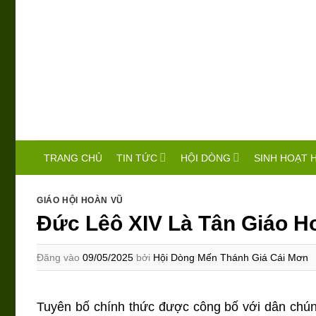
Bỏ
qua
nội
dung
TIN TỨC
HỘI DÒNG
SINH HOẠT 
TRANG CHỦ
GIÁO HỘI HOÀN VŨ
Đức Lêô XIV Là Tân Giáo H
Đăng vào
09/05/2025
bởi
Hội Dòng Mến Thánh Giá Cái Mơn
Tuyên bố chính thức được công bố với dân chú