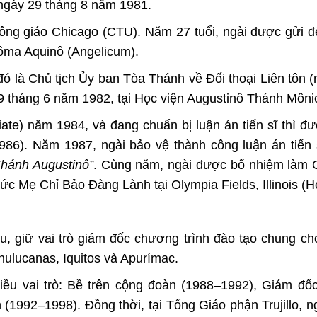
 ngày 29 tháng 8 năm 1981.
 Công giáo Chicago (CTU). Năm 27 tuổi, ngài được gửi
Tôma Aquinô (Angelicum).
 là Chủ tịch Ủy ban Tòa Thánh về Đối thoại Liên tôn (
19 tháng 6 năm 1982, tại Học viện Augustinô Thánh Môni
tiate) năm 1984, và đang chuẩn bị luận án tiến sĩ thì đư
1986). Năm 1987, ngài bảo vệ thành công luận án tiến 
Thánh Augustinô”
. Cùng năm, ngài được bổ nhiệm làm 
c Mẹ Chỉ Bảo Đàng Lành tại Olympia Fields, Illinois (H
ru, giữ vai trò giám đốc chương trình đào tạo chung ch
Chulucanas, Iquitos và Apurímac.
hiều vai trò: Bề trên cộng đoàn (1988–1992), Giám đố
 (1992–1998). Đồng thời, tại Tổng Giáo phận Trujillo, ng