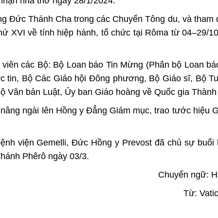
 nhận nhà thờ ngày 28/1/2024.
ùng Đức Thánh Cha trong các Chuyến Tông du, và tham 
ứ XVI về tính hiệp hành, tổ chức tại Rôma từ 04–29/1
 viên các Bộ: Bộ Loan báo Tin Mừng (Phân bộ Loan bá
c tin, Bộ Các Giáo hội Đông phương, Bộ Giáo sĩ, Bộ Tu
Bộ Văn bản Luật, Ủy ban Giáo hoàng về Quốc gia Thành 
nâng ngài lên Hồng y Đẳng Giám mục, trao tước hiệu 
ệnh viện Gemelli, Đức Hồng y Prevost đã chủ sự buổi 
Thánh Phêrô ngày 03/3.
Chuyển ngữ: H
Từ:
Vati