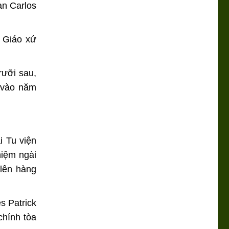
an Carlos
 Giáo xứ
rưỡi sau,
 vào năm
i Tu viện
hiệm ngài
lên hàng
s Patrick
chính tòa