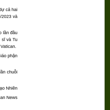
dự cả hai
0/2023 và
o lần đầu
 sĩ và Tu
Vatican.
Giáo phận
lần chuỗi
ạo Nhiên
can News