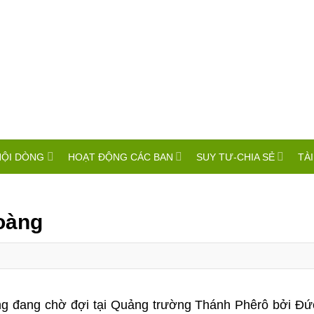
HỘI DÒNG
HOẠT ĐỘNG CÁC BAN
SUY TƯ-CHIA SẺ
TÀI
oàng
ng đang chờ đợi tại Quảng trường Thánh Phêrô bởi Đứ