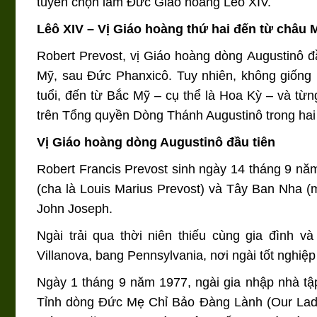
tuyển chọn làm Đức Giáo hoàng Lêô XIV.
Lêô XIV – Vị Giáo hoàng thứ hai đến từ châu 
Robert Prevost, vị Giáo hoàng dòng Augustinô đầ
Mỹ, sau Đức Phanxicô. Tuy nhiên, không giống 
tuổi, đến từ Bắc Mỹ – cụ thể là Hoa Kỳ – và từn
trên Tổng quyền Dòng Thánh Augustinô trong hai n
Vị Giáo hoàng dòng Augustinô đầu tiên
Robert Francis Prevost sinh ngày 14 tháng 9 năm 
(cha là Louis Marius Prevost) và Tây Ban Nha (mẹ
John Joseph.
Ngài trải qua thời niên thiếu cùng gia đình và
Villanova, bang Pennsylvania, nơi ngài tốt nghi
Ngày 1 tháng 9 năm 1977, ngài gia nhập nhà tập
Tỉnh dòng Đức Mẹ Chỉ Bảo Đàng Lành (Our Lady 