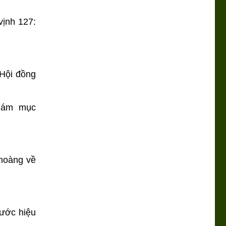
vịnh 127:
 Hội đồng
Giám mục
 hoàng về
tước hiệu