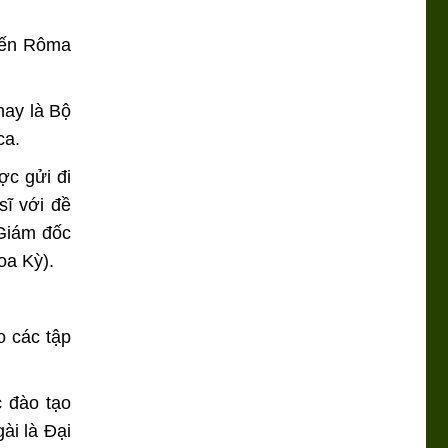
 đến Rôma
nay là Bộ
ca.
ợc gửi đi
sĩ với đề
Giám đốc
oa Kỳ).
o các tập
c đào tạo
ài là Đại