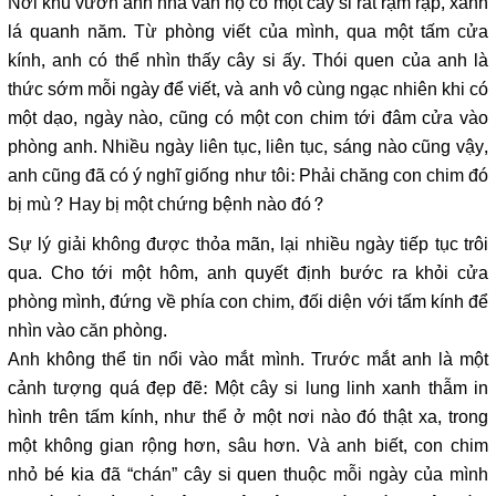
Nơi khu vườn anh nhà văn nọ có một cây si rất rậm rạp, xanh
lá quanh năm. Từ phòng viết của mình, qua một tấm cửa
kính, anh có thể nhìn thấy cây si ấy. Thói quen của anh là
thức sớm mỗi ngày để viết, và anh vô cùng ngạc nhiên khi có
một dạo, ngày nào, cũng có một con chim tới đâm cửa vào
phòng anh. Nhiều ngày liên tục, liên tục, sáng nào cũng vậy,
anh cũng đã có ý nghĩ giống như tôi: Phải chăng con chim đó
bị mù? Hay bị một chứng bệnh nào đó?
Sự lý giải không được thỏa mãn, lại nhiều ngày tiếp tục trôi
qua. Cho tới một hôm, anh quyết định bước ra khỏi cửa
phòng mình, đứng về phía con chim, đối diện với tấm kính để
nhìn vào căn phòng.
Anh không thể tin nổi vào mắt mình. Trước mắt anh là một
cảnh tượng quá đẹp đẽ: Một cây si lung linh xanh thẫm in
hình trên tấm kính, như thể ở một nơi nào đó thật xa, trong
một không gian rộng hơn, sâu hơn. Và anh biết, con chim
nhỏ bé kia đã “chán” cây si quen thuộc mỗi ngày của mình