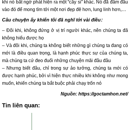
khi nó bất ngờ phát hiện ra một “cây si” khác. Nó đã đâm đầu
vào đó để mong tìm tới một nơi đẹp đẽ hơn, lung linh hơn,…
Câu chuyện ấy khiến tôi đã nghĩ tới vài điều:
– Đôi khi, không đứng ở vị trí người khác, nên chúng ta đã
không hiểu được họ
– Và đôi khi, chúng ta không biết những gì chúng ta đang có
mới là điều quan trọng, là hạnh phúc thực sự của chúng ta,
mà chúng ta cứ đeo đuổi những chuyện mãi đâu đâu
– Nhưng biết đâu, chỉ trong sự ảo tưởng, chúng ta mới có
được hạnh phúc, bởi vì hiện thực nhiều khi không như mong
muốn, khiến chúng ta bắt buộc phải chạy trốn nó
Nguồn: https://goctamhon.net/
Tin liên quan: