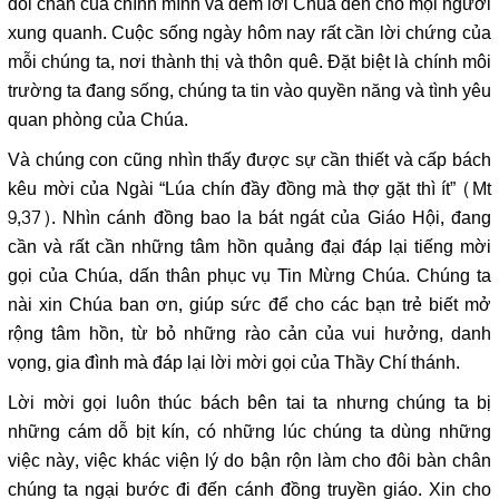
đôi chân của chính mình và đem lời Chúa đến cho mọi người
xung quanh. Cuộc sống ngày hôm nay rất cần lời chứng của
mỗi chúng ta, nơi thành thị và thôn quê. Đặt biệt là chính môi
trường ta đang sống, chúng ta tin vào quyền năng và tình yêu
quan phòng của Chúa.
Và chúng con cũng nhìn thấy được sự cần thiết và cấp bách
kêu mời của Ngài “Lúa chín đầy đồng mà thợ gặt thì ít” (Mt
9,37). Nhìn cánh đồng bao la bát ngát của Giáo Hội, đang
cần và rất cần những tâm hồn quảng đại đáp lại tiếng mời
gọi của Chúa, dấn thân phục vụ Tin Mừng Chúa. Chúng ta
nài xin Chúa ban ơn, giúp sức để cho các bạn trẻ biết mở
rộng tâm hồn, từ bỏ những rào cản của vui hưởng, danh
vọng, gia đình mà đáp lại lời mời gọi của Thầy Chí thánh.
Lời mời gọi luôn thúc bách bên tai ta nhưng chúng ta bị
những cám dỗ bịt kín, có những lúc chúng ta dùng những
việc này, việc khác viện lý do bận rộn làm cho đôi bàn chân
chúng ta ngại bước đi đến cánh đồng truyền giáo. Xin cho