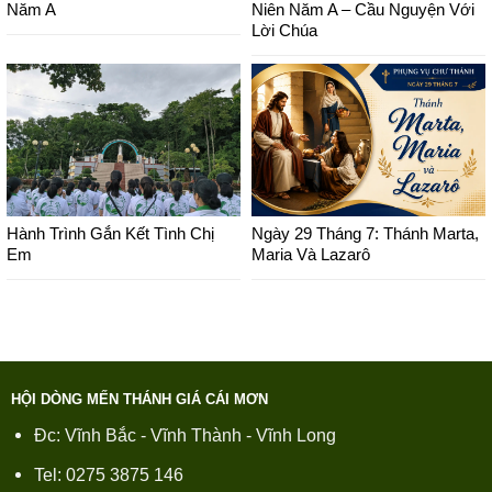
Năm A
Niên Năm A – Cầu Nguyện Với
Lời Chúa
Hành Trình Gắn Kết Tình Chị
Ngày 29 Tháng 7: Thánh Marta,
Em
Maria Và Lazarô
HỘI DÒNG MẾN THÁNH GIÁ CÁI MƠN
Đc: Vĩnh Bắc - Vĩnh Thành - Vĩnh Long
Tel: 0275 3875 146