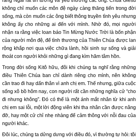
rằng Ngài rất tin tưởng và yêu thương các ông. Chúa Giêsu
không chỉ muốn các môn đệ ngày càng thăng tiến trong đời
sống, mà còn muốn các ông biết thông truyền tình yêu nhưng
không ấy cho những ai đến với mình. Nhờ đó, mọi người
nhận ra rằng việc loan báo Tin Mừng Nước Trời là bổn phận
của người môn đệ, để tình thương của Thiên Chúa được lan
rộng khắp nơi qua việc chữa lành, hồi sinh sự sống và giải
thoát con người khỏi những gì đang kìm hãm tâm hồn.
Trong đời sống Kitô hữu, đôi khi chúng ta nghĩ rằng những
điều Thiên Chúa ban chỉ dành riêng cho mình, nên không
cần trao đi hay dấn thân vì anh chị em. Thế nhưng, giữa cuộc
sống xô bồ hôm nay, con người rất cần những nghĩa cử “cho
đi nhưng không”. Đó có thể là một ánh mắt nhân từ khi anh
chị em sai lỗi, một lời động viên khi tha nhân cần được nâng
đỡ, hay một cử chỉ nhẹ nhàng để cảm thông với nỗi đau của
người khác.
Đôi lúc, chúng ta dửng dưng với điều đó, vì thường tự hỏi: tôi