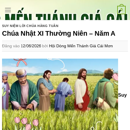
Bỏ
qua
0
nội
dung
SUY NIỆM LỜI CHÚA HÀNG TUẦN
Chúa Nhật XI Thường Niên – Năm A
Đăng vào
12/06/2026
bởi
Hội Dòng Mến Thánh Giá Cái Mơn
Suy