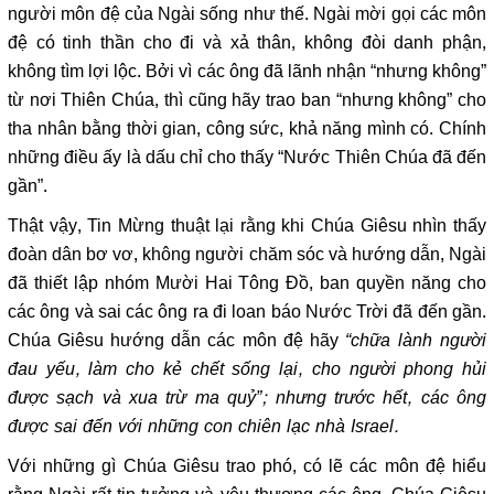
người môn đệ của Ngài sống như thế. Ngài mời gọi các môn
đệ có tinh thần cho đi và xả thân, không đòi danh phận,
không tìm lợi lộc. Bởi vì các ông đã lãnh nhận “nhưng không”
từ nơi Thiên Chúa, thì cũng hãy trao ban “nhưng không” cho
tha nhân bằng thời gian, công sức, khả năng mình có. Chính
những điều ấy là dấu chỉ cho thấy “Nước Thiên Chúa đã đến
gần”.
Thật vậy, Tin Mừng thuật lại rằng khi Chúa Giêsu nhìn thấy
đoàn dân bơ vơ, không người chăm sóc và hướng dẫn, Ngài
đã thiết lập nhóm Mười Hai Tông Đồ, ban quyền năng cho
các ông và sai các ông ra đi loan báo Nước Trời đã đến gần.
Chúa Giêsu hướng dẫn các môn đệ hãy
“chữa lành người
đau yếu, làm cho kẻ chết sống lại, cho người phong hủi
được sạch và xua trừ ma quỷ”; nhưng trước hết, các ông
được sai đến với những con chiên lạc nhà Israel.
Với những gì Chúa Giêsu trao phó, có lẽ các môn đệ hiểu