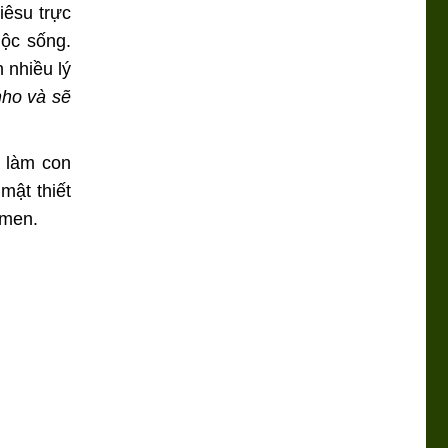
iêsu trực
uộc sống.
 nhiều lý
nho và sẽ
 làm con
mật thiết
Amen.