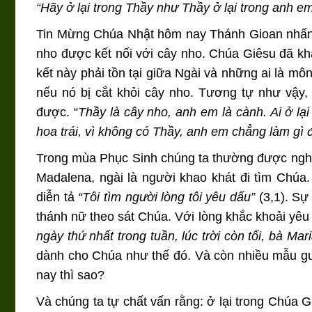
“Hãy ở lại trong Thầy như Thầy ở lại trong anh em
Tin Mừng Chúa Nhật hôm nay Thánh Gioan nhấn m
nho được kết nối với cây nho. Chúa Giêsu đã khẳ
kết này phải tồn tại giữa Ngài và những ai là m
nếu nó bị cắt khỏi cây nho. Tương tự như vậy,
được. “
Thầy là cây nho, anh em là cành. Ai ở lại
hoa trái, vì không có Thầy, anh em chẳng làm gì 
Trong mùa Phục Sinh chúng ta thường được ngh
Madalena, ngài là người khao khát đi tìm Chúa
diễn tả
“Tôi tìm người lòng tôi yêu dấu”
(3,1). Sự
thánh nữ theo sát Chúa. Với lòng khắc khoải yê
ngày thứ nhất trong tuần, lúc trời còn tối, bà M
dành cho Chúa như thế đó. Và còn nhiều mẫu g
nay thì sao?
Và chúng ta tự chất vấn rằng: ở lại trong Chúa