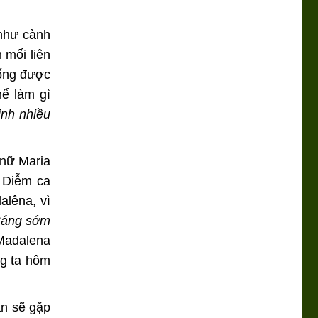
 như cành
 mối liên
sống được
hể làm gì
inh nhiều
nữ Maria
h Diễm ca
alêna, vì
Sáng sớm
 Madalena
g ta hôm
ắn sẽ gặp