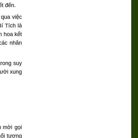
ết đến.
 qua việc
í Tích là
h hoa kết
 các nhân
trong suy
gười xung
u mời gọi
mối tương