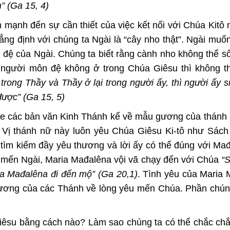
” (Ga 15, 4)
ạnh đến sự cần thiết của việc kết nối với Chúa Kitô
ng định với chúng ta Ngài là “cây nho thật”. Ngài muốn
ôn đệ của Ngài. Chúng ta biết rằng cành nho không thể 
 người môn đệ không ở trong Chúa Giêsu thì không t
 trong Thầy và Thầy ở lại trong người ấy, thì người ấy s
được” (Ga 15, 5)
e các bản văn Kinh Thánh kể về mẫu gương của thánh 
. Vị thánh nữ này luôn yêu Chúa Giêsu Ki-tô như Sác
 tìm kiếm đầy yêu thương và lời ấy có thể đúng với Mađ
u mến Ngài, Maria Mađalêna vội vã chạy đến với Chúa
“
aria Mađalêna đi đến mộ” (Ga 20,1)
. Tình yêu của Maria
ương của các Thánh về lòng yêu mến Chúa. Phần chún
 Giêsu bằng cách nào? Làm sao chúng ta có thể chắc ch