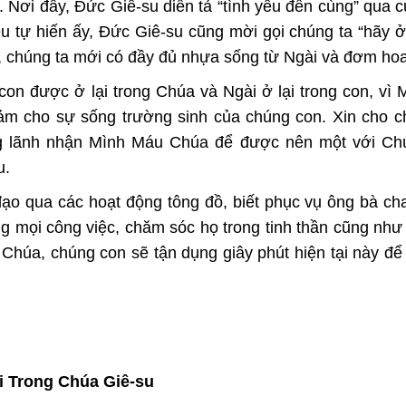
 Nơi đây, Đức Giê-su diễn tả “tình yêu đến cùng” qua c
êu tự hiến ấy, Đức Giê-su cũng mời gọi chúng ta “hãy ở 
, chúng ta mới có đầy đủ nhựa sống từ Ngài và đơm hoa 
con được ở lại trong Chúa và Ngài ở lại trong con, vì
ảm cho sự sống trường sinh của chúng con. Xin cho c
ng lãnh nhận Mình Máu Chúa để được nên một với Ch
u.
đạo qua các hoạt động tông đồ, biết phục vụ ông bà c
ng mọi công việc, chăm sóc họ trong tinh thần cũng như 
Chúa, chúng con sẽ tận dụng giây phút hiện tại này để
i Trong Chúa Giê-su