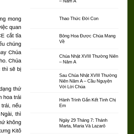
– Năm A
cũng mong
Thao Thức Đời Con
việc quan
E cắt tỉa
Bông Hoa Được Chúa Mang
Về
Nếu chúng
 nay Chúa
Chúa Nhật XVIII Thường Niên
nho. Chúa
– Năm A
thì sẽ bị
Sau Chúa Nhật XVIII Thường
Niên Năm A – Cầu Nguyện
Với Lời Chúa
 dạng thứ
h hoa trái
Hành Trình Gắn Kết Tình Chị
trái, nếu
Em
Ngài, thì
Ngày 29 Tháng 7: Thánh
chứ không
Marta, Maria Và Lazarô
xưng Kitô