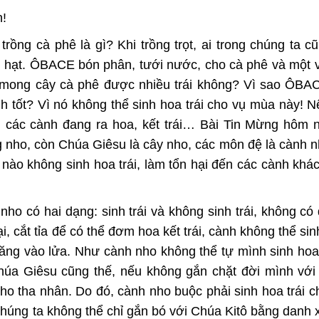
n!
ồng cà phê là gì? Khi trồng trọt, ai trong chúng ta 
ng hạt. ÔBACE bón phân, tưới nước, cho cà phê và một 
là mong cây cà phê được nhiều trái không? Vì sao ÔBAC
 tốt? Vì nó không thể sinh hoa trái cho vụ mùa này! 
ại các cành đang ra hoa, kết trái… Bài Tin Mừng hôm
g nho, còn Chúa Giêsu là cây nho, các môn đệ là cành 
ào không sinh hoa trái, làm tổn hại đến các cành khác 
o có hai dạng: sinh trái và không sinh trái, không có
i, cắt tỉa để có thể đơm hoa kết trái, cành không thể sin
uăng vào lửa. Như cành nho không thể tự mình sinh hoa 
úa Giêsu cũng thế, nếu không gắn chặt đời mình với 
cho tha nhân. Do đó, cành nho buộc phải sinh hoa trái 
, chúng ta không thể chỉ gắn bó với Chúa Kitô bằng danh 