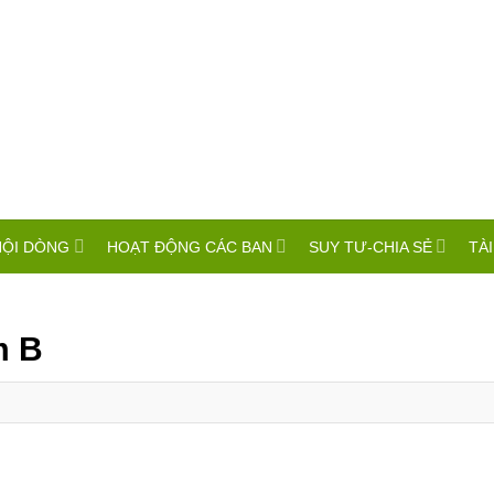
HỘI DÒNG
HOẠT ĐỘNG CÁC BAN
SUY TƯ-CHIA SẺ
TÀI
m B