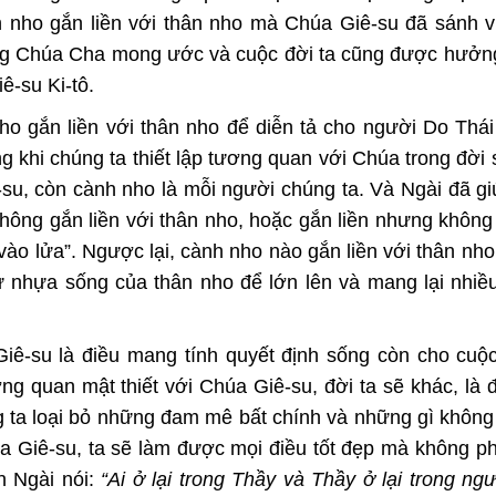
nho gắn liền với thân nho mà Chúa Giê-su đã sánh v
 lòng Chúa Cha mong ước và cuộc đời ta cũng được hưở
ê-su Ki-tô.
o gắn liền với thân nho để diễn tả cho người Do Thái
g khi chúng ta thiết lập tương quan với Chúa trong đời
-su, còn cành nho là mỗi người chúng ta. Và Ngài đã g
hông gắn liền với thân nho, hoặc gắn liền nhưng không
g vào lửa”. Ngược lại, cành nho nào gắn liền với thân nh
ừ nhựa sống của thân nho để lớn lên và mang lại nhiều
Giê-su là điều mang tính quyết định sống còn cho cuộ
g quan mật thiết với Chúa Giê-su, đời ta sẽ khác, là 
ng ta loại bỏ những đam mê bất chính và những gì khôn
húa Giê-su, ta sẽ làm được mọi điều tốt đẹp mà không ph
n Ngài nói:
“Ai ở lại trong Thầy và Thầy ở lại trong ngườ