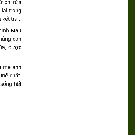
ử chỉ rửa
lại trong
kết trái.
 Mình Máu
húng con
úa, được
ha mẹ anh
thể chất.
 sống hết