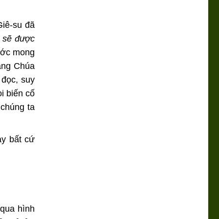
Giê-su đã
m sẽ được
 ước mong
rằng Chúa
 đọc, suy
i biến cố
 chúng ta
ay bất cứ
qua hình