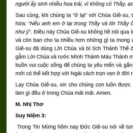
người ấy sinh nhiều hoa trái, vì không có Thầy, 
Sau cùng, khi chúng ta “ở lại” với Chúa Giê-su, 
hứa
: “Nếu anh em ở lại trong Thầy và lời Thầy 
như ý”
. Điều này Chúa Giê-su không hề nói qua 
và còn ban cho ta nhiều hơn những gì ta mong ư
Giê-su đã dùng Lời Chúa và bí tích Thánh Thể để
gẫm Lời Chúa và rước Mình Thánh Máu Thánh mỗi
buồn vui cuộc sống để chúng ta yêu mến và gắn 
mới có thể kết hợp với Ngài cách trọn vẹn ở đời 
Lạy Chúa Giê-su, xin cho chúng con luôn được l
làm gì đều ở trong Chúa mãi mãi. Amen.
M. Nhị Thơ
S
uy Niệm 3:
Trong Tin Mừng hôm nay Đức Giê-su nói về tư