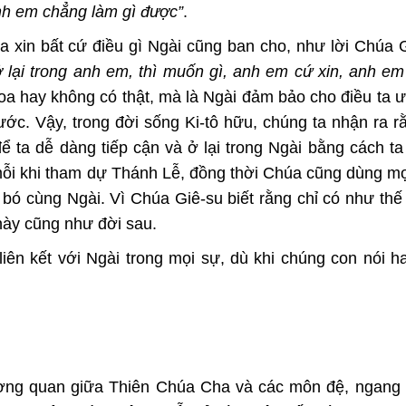
anh em chẳng làm gì được”
.
ta xin bất cứ điều gì Ngài cũng ban cho, như lời Chúa 
ở lại trong anh em, thì muốn gì, anh em cứ xin, anh e
loa hay không có thật, mà là Ngài đảm bảo cho điều ta
ớc. Vậy, trong đời sống Ki-tô hữu, chúng ta nhận ra 
 ta dễ dàng tiếp cận và ở lại trong Ngài bằng cách ta
 khi tham dự Thánh Lễ, đồng thời Chúa cũng dùng mọ
bó cùng Ngài. Vì Chúa Giê-su biết rằng chỉ có như thế
này cũng như đời sau.
iên kết với Ngài trong mọi sự, dù khi chúng con nói h
ơng quan giữa Thiên Chúa Cha và các môn đệ, ngang 