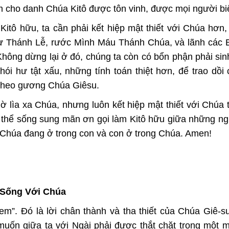
àm cho danh Chúa Kitô được tôn vinh, được mọi người bi
tô hữu, ta cần phải kết hiệp mật thiết với Chúa hơn,
dự Thánh Lễ, rước Mình Máu Thánh Chúa, và lãnh các B
Không dừng lại ở đó, chúng ta còn có bổn phận phải sin
ói hư tật xấu, những tính toán thiệt hơn, để trao dồi
 theo gương Chúa Giêsu.
 lìa xa Chúa, nhưng luôn kết hiệp mật thiết với Chúa 
có thể sống sung mãn ơn gọi làm Kitô hữu giữa những n
 Chúa đang ở trong con và con ở trong Chúa. Amen!
Sống Với Chúa
em”. Đó là lời chân thành và tha thiết của Chúa Giê-s
ốn giữa ta với Ngài phải được thắt chặt trong một 