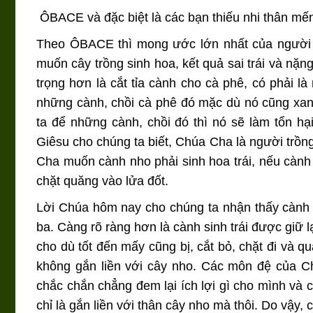
ÔBACE và đặc biệt là các bạn thiếu nhi thân mế
Theo ÔBACE thì mong ước lớn nhất của người tr
muốn cây trồng sinh hoa, kết quả sai trái và nặ
trọng hơn là cắt tỉa cành cho cà phê, có phải 
những cành, chồi cà phê đó mặc dù nó cũng xanh
ta để những cành, chồi đó thì nó sẽ làm tổn h
Giêsu cho chúng ta biết, Chúa Cha là người trồn
Cha muốn cành nho phải sinh hoa trái, nếu cành n
chặt quăng vào lửa đốt.
Lời Chúa hôm nay cho chúng ta nhận thấy cành nh
ba. Càng rõ ràng hơn là cành sinh trái được giữ lạ
cho dù tốt đến mấy cũng bị, cắt bỏ, chặt đi và q
không gắn liền với cây nho. Các môn đệ của Ch
chắc chắn chẳng đem lại ích lợi gì cho mình và 
chỉ là gắn liền với thân cây nho mà thôi. Do vậy