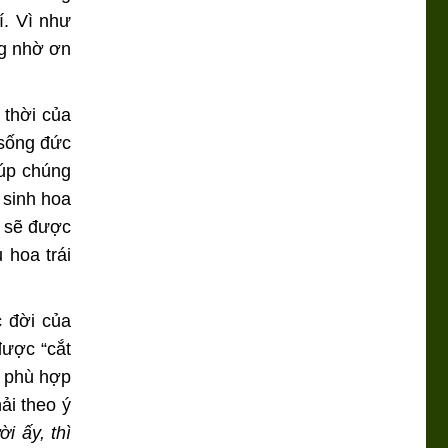
í. Vì như
ng nhờ ơn
 thời của
 sống đức
iúp chúng
 sinh hoa
o sẽ được
 hoa trái
c đời của
được “cắt
g phù hợp
ải theo ý
i ấy, thì