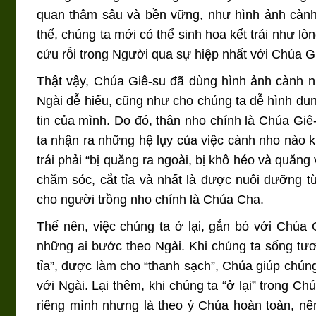
quan thâm sâu và bền vững, như hình ảnh cành 
thế, chúng ta mới có thể sinh hoa kết trái như
cứu rỗi trong Người qua sự hiệp nhất với Chúa Gi
Thật vậy, Chúa Giê-su đã dùng hình ảnh cành nh
Ngài dễ hiểu, cũng như cho chúng ta dễ hình dun
tin của mình. Do đó, thân nho chính là Chúa Giê
ta nhận ra những hệ lụy của việc cành nho nào k
trái phải “bị quăng ra ngoài, bị khô héo và quăn
chăm sóc, cắt tỉa và nhất là được nuôi dưỡng t
cho người trồng nho chính là Chúa Cha.
Thế nên, việc chúng ta ở lại, gắn bó với Chúa 
những ai bước theo Ngài. Khi chúng ta sống tươn
tỉa”, được làm cho “thanh sạch”, Chúa giúp chú
với Ngài. Lại thêm, khi chúng ta “ở lại” trong C
riêng mình nhưng là theo ý Chúa hoàn toàn, nê