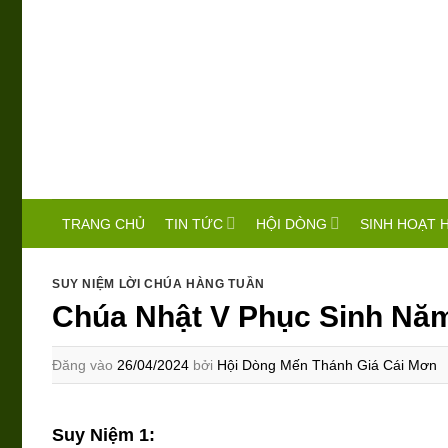
Bỏ
qua
nội
dung
TIN TỨC
HỘI DÒNG
SINH HOẠT 
TRANG CHỦ
SUY NIỆM LỜI CHÚA HÀNG TUẦN
Chúa Nhật V Phục Sinh Nă
Đăng vào
26/04/2024
bởi
Hội Dòng Mến Thánh Giá Cái Mơn
Suy Niệm 1: