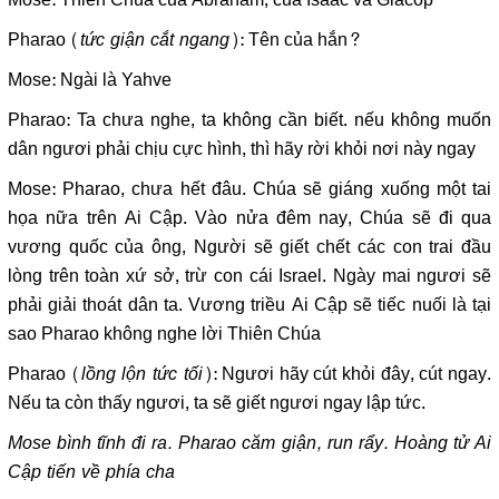
Pharao (
tức giận cắt ngang
): Tên của hắn?
Mose: Ngài là Yahve
Pharao: Ta chưa nghe, ta không cần biết. nếu không muốn
dân ngươi phải chịu cực hình, thì hãy rời khỏi nơi này ngay
Mose: Pharao, chưa hết đâu. Chúa sẽ giáng xuống một tai
họa nữa trên Ai Cập. Vào nửa đêm nay, Chúa sẽ đi qua
vương quốc của ông, Người sẽ giết chết các con trai đầu
lòng trên toàn xứ sở, trừ con cái Israel. Ngày mai ngươi sẽ
phải giải thoát dân ta. Vương triều Ai Cập sẽ tiếc nuối là tại
sao Pharao không nghe lời Thiên Chúa
Pharao (
lồng lộn tức tối
): Ngươi hãy cút khỏi đây, cút ngay.
Nếu ta còn thấy ngươi, ta sẽ giết ngươi ngay lập tức.
Mose bình tĩnh đi ra. Pharao căm giận, run rẩy. Hoàng tử Ai
Cập tiến về phía cha