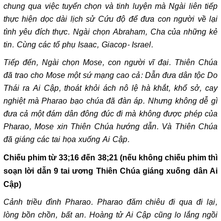
chung qua việc tuyển chọn và tinh luyện mà Ngài liên tiếp
thực hiện dọc dài lịch sử Cứu độ để đưa con người về lại
tình yêu đích thực. Ngài chọn Abraham, Cha của những kẻ
tin. Cùng các tổ phụ Isaac, Giacop- Israel.
Tiếp đến, Ngài chọn Mose, con người vĩ đại. Thiên Chúa
đã trao cho Mose một sứ mạng cao cả: Dẫn đưa dân tộc Do
Thái ra Ai Cập, thoát khỏi ách nô lệ hà khắt, khổ sở, cay
nghiệt mà Pharao bạo chúa đã đàn áp. Nhưng không dễ gì
đưa cả một đám dân đông đúc đi mà không được phép của
Pharao, Mose xin Thiên Chúa hướng dẫn. Và Thiên Chúa
đã giáng các tai họa xuống Ai Cập.
Chiếu phim từ 33;16 đến 38;21 (nếu không chiếu phim thì
soạn lời dẫn 9 tai ương Thiên Chúa giáng xuống dân Ai
Cập)
Cảnh triều đình Pharao. Pharao đăm chiêu đi qua đi lại,
lòng bồn chồn, bất an. Hoàng tử Ai Cập cũng lo lắng ngồi