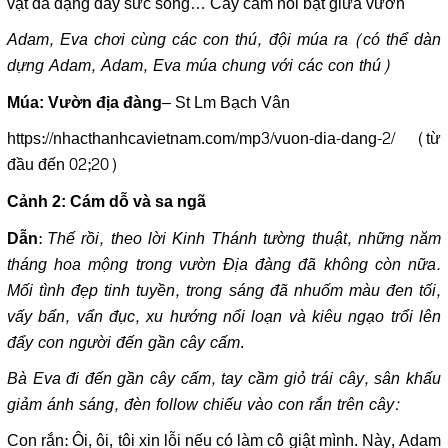
vật đa dạng đầy sức sống… Cây cấm nổi bật giữa vườn
Adam, Eva chơi cùng các con thú, đội múa ra (có thể dàn
dựng Adam, Adam, Eva múa chung với các con thú)
– St Lm Bạch Vân
Múa: Vườn địa đàng
https://nhacthanhcavietnam.com/mp3/vuon-dia-dang-2/
(từ
đầu đến 02;20)
Cảnh 2: Cám dỗ và sa ngã
:
Thế rồi, theo lời Kinh Thánh tường thuật, những năm
Dẫn
tháng hoa mộng trong vườn Địa đàng đã không còn nữa.
Mối tình đẹp tinh tuyền, trong sáng đã nhuốm màu đen tối,
vấy bẩn, vẩn đục, xu hướng nổi loạn và kiêu ngạo trổi lên
đẩy con người đến gần cây cấm
.
Bà Eva đi đến gần cây cấm, tay cầm giỏ trái cây, sân khấu
giảm ánh sáng, đèn follow chiếu vào con rắn trên cây:
Con rắn: Ôi, ôi, tôi xin lỗi nếu có làm cô giật mình. Này, Adam