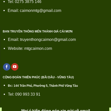
Tel: 0275 3875 146
Email: caimonmtg@gmail.com
BAN TRUYỀN THÔNG MẾN THÁNH GIÁ CÁI MƠN
Email: truyenthongcaimon@gmail.com
Website: mtgcaimon.com
CỘNG ĐOÀN THIÊN PHÚC (BÃI DÂU - VŨNG TÀU)
Đc: 144 Trần Phú, Phường 5, Thành Phố Vũng Tàu
Tel: 090 993 33 91
Mọi ý kiến đóng góp xin gửi về email