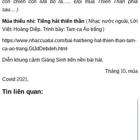
con chiên con lừa bò ra….. Đội múa Thiên Thần phía
sau…)
(Nhạc nước ngoài, Lời
Múa thiếu nhi: Tiếng hát thiên thần
Việt: Hoàng Diệp. Trình bày: Tam ca Áo trắng)
https://www.nhaccuatui.com/bai-hat/tieng-hat-thien-than-tam-
ca-ao-trang.GtJdDebdeh.html
Diễn khung cảnh Giáng Sinh trên nền bài hát.
Tháng 10, mùa
Covid 2021.
Tin liên quan: