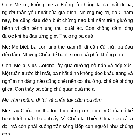
Con: Mẹ ơi, không mẹ ạ. Đúng là chúng ta đã mất đi ba,
người thân yêu nhất của gia đình. Nhưng mẹ ơi, đã 5 năm
nay, ba cũng đau đớn biết chừng nào khi nằm trên giường
bệnh vì căn bệnh ung thư quái ác. Con không cầm lòng
được khi ba đau từng giờ. Thương ba quá
Mẹ: Mẹ biết, ba con ung thư gan rồi di căn đủ thứ, ba đau
đớn lắm. Nhưng Chúa để ba đi sớm quá phải không con.
Con: Mẹ ạ, vius Corona lây qua đường hô hấp và tiếp xúc.
Một tuần trước khi mất, ba nhất định không đeo khẩu trang và
nghĩ mình đằng nào cũng chết nên coi thường, chả đề phòng
gì cả. Con thấy ba cũng chủ quan quá mẹ ạ
Mẹ trầm ngâm, đi lại và chắp tay cầu nguyện:
Mẹ: Lạy Chúa, xin tha lỗi cho chồng con, con tin Chúa có kế
hoạch tốt nhất cho anh ấy. Vì Chúa là Thiên Chúa cao cả vĩ
đại mà còn phải xuống trần sống kiếp con người như chúng
con.