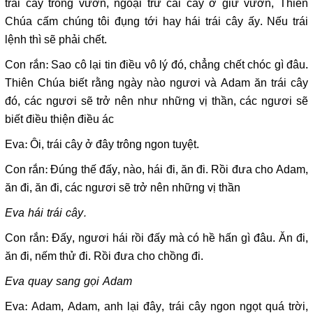
trái cây trong vườn, ngoại trừ cái cây ở giữ vườn, Thiên
Chúa cấm chúng tôi đụng tới hay hái trái cây ấy. Nếu trái
lệnh thì sẽ phải chết.
Con rắn: Sao cô lại tin điều vô lý đó, chẳng chết chóc gì đâu.
Thiên Chúa biết rằng ngày nào ngươi và Adam ăn trái cây
đó, các ngươi sẽ trở nên như những vị thần, các ngươi sẽ
biết điều thiện điều ác
Eva: Ôi, trái cây ở đây trông ngon tuyệt.
Con rắn: Đúng thế đấy, nào, hái đi, ăn đi. Rồi đưa cho Adam,
ăn đi, ăn đi, các ngươi sẽ trở nên những vị thần
Eva hái trái cây.
Con rắn: Đấy, ngươi hái rồi đấy mà có hề hấn gì đâu. Ăn đi,
ăn đi, nếm thử đi. Rồi đưa cho chồng đi.
Eva quay sang gọi Adam
Eva: Adam, Adam, anh lại đây, trái cây ngon ngọt quá trời,