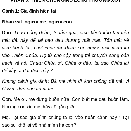
Cảnh 1: Gia đình hiện tại
Nhân vật: người mẹ, người con
Thưa cộng đoàn, 2 năm qua, dịch bệnh tràn lan trên
Dẫn:
mặt đất này để lại bao đau thương mất mát. Tổn thất về
việc bệnh tật, chết chóc đã khiến con người mất niềm tin
vào Thiên Chúa. Họ từ chỗ cậy trông thì chuyển sang oán
trách và hỏi Chúa: Chúa ơi, Chúa ở đâu, tại sao Chúa lại
để xảy ra đại dịch này?
Khung cảnh gia đình: Bà mẹ nhìn di ảnh chồng đã mất vì
Covid, đứa con an ủi mẹ
Con: Mẹ ơi, mẹ đừng buồn nữa. Con biết mẹ đau buồn lắm.
Nhưng con xin mẹ, hãy cố gắng lên.
Mẹ: Tại sao gia đình chúng ta lại vào hoàn cảnh này? Tại
sao sự khổ lại về nhà mình hả con?