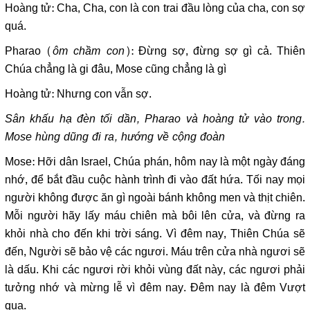
Hoàng tử: Cha, Cha, con là con trai đầu lòng của cha, con sợ
quá.
Pharao (
ôm chầm con
): Đừng sợ, đừng sợ gì cả. Thiên
Chúa chẳng là gi đâu, Mose cũng chẳng là gì
Hoàng tử: Nhưng con vẫn sợ.
Sân khấu hạ đèn tối dần, Pharao và hoàng tử vào trong.
Mose hùng dũng đi ra, hướng về cộng đoàn
Mose: Hỡi dân Israel, Chúa phán, hôm nay là một ngày đáng
nhớ, để bắt đầu cuộc hành trình đi vào đất hứa. Tối nay mọi
người không được ăn gì ngoài bánh không men và thịt chiên.
Mỗi người hãy lấy máu chiên mà bôi lên cửa, và đừng ra
khỏi nhà cho đến khi trời sáng. Vì đêm nay, Thiên Chúa sẽ
đến, Người sẽ bảo vệ các ngươi. Máu trên cửa nhà ngươi sẽ
là dấu. Khi các ngươi rời khỏi vùng đất này, các ngươi phải
tưởng nhớ và mừng lễ vì đêm nay. Đêm nay là đêm Vượt
qua.