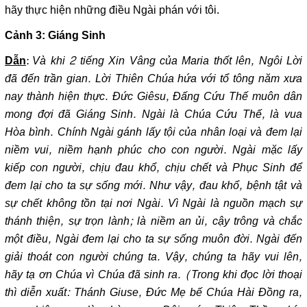
hãy thực hiện những điều Ngài phán với tôi.
Cảnh 3: Giáng Sinh
:
Và khi 2 tiếng Xin Vâng của Maria thốt lên, Ngôi Lời
Dẫn
đã đến trần gian. Lời Thiên Chúa hứa với tổ tông năm xưa
nay thành hiện thực. Đức Giêsu, Đấng Cứu Thế muôn dân
mong đợi đã Giáng Sinh. Ngài là Chúa Cứu Thế, là vua
Hòa bình. Chính Ngài gánh lấy tội của nhân loại và đem lại
niềm vui, niềm hạnh phúc cho con người. Ngài mặc lấy
kiếp con người, chịu đau khổ, chịu chết và Phục Sinh để
đem lại cho ta sự sống mới. Như vậy, đau khổ, bệnh tật và
sự chết không tồn tại nơi Ngài. Vì Ngài là nguồn mạch sự
thánh thiện, sự trọn lành; là niềm an ủi, cậy trông và chắc
một điều, Ngài đem lại cho ta sự sống muôn đời. Ngài đến
giải thoát con người chúng ta. Vậy, chúng ta hãy vui lên,
hãy tạ ơn Chúa vì Chúa đã sinh ra
. (Trong khi đọc lời thoại
thì diễn xuất: Thánh Giuse, Đức Mẹ bế Chúa Hài Đồng ra,