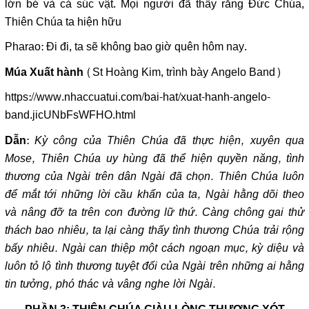
lớn bé và cả súc vật. Mọi người đã thấy rằng Đức Chúa,
Thiên Chúa ta hiện hữu
Pharao: Đi đi, ta sẽ không bao giờ quên hôm nay.
(St Hoàng Kim, trình bày Angelo Band)
Múa Xuất hành
https://www.nhaccuatui.com/bai-hat/xuat-hanh-angelo-
band.jicUNbFsWFHO.html
:
Kỳ công của Thiên Chúa đã thực hiện, xuyên qua
Dẫn
Mose, Thiên Chúa uy hùng đã thể hiện quyền năng, tình
thương của Ngài trên dân Ngài đã chọn. Thiên Chúa luôn
để mắt tới những lời cầu khẩn của ta, Ngài hằng dõi theo
và nâng đỡ ta trên con đường lữ thứ. Càng chông gai thử
thách bao nhiêu, ta lại càng thấy tình thương Chúa trải rộng
bấy nhiêu. Ngài can thiệp một cách ngoạn mục, kỳ diệu và
luôn tỏ lộ tình thương tuyệt đối của Ngài trên những ai hằng
tin tưởng, phó thác và vâng nghe lời Ngài.
PHẦN 3: THIÊN CHÚA GIÀU LÒNG THƯƠNG XÓT