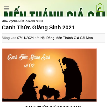
Bỏ
qua
0
nội
dung
MÙA VỌNG-MÙA GIÁNG SINH
Canh Thức Giáng Sinh 2021
Đăng vào
07/11/2024
bởi
Hội Dòng Mến Thánh Giá Cái Mơn