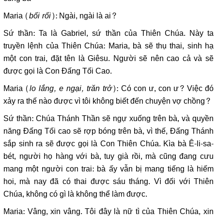
Maria (
bối rối
): Ngài, ngài là ai?
Sứ thần: Ta là Gabriel, sứ thần của Thiên Chúa. Này ta
truyền lệnh của Thiên Chúa: Maria, bà sẽ thụ thai, sinh hạ
một con trai, đặt tên là Giêsu. Người sẽ nên cao cả và sẽ
được gọi là Con Đấng Tối Cao.
Maria (
lo lắng, e ngại, trăn trở
): Có con ư, con ư? Việc đó
xảy ra thế nào được vì tôi không biết đến chuyện vợ chồng?
Sứ thần: Chúa Thánh Thần sẽ ngự xuống trên bà, và quyền
năng Đấng Tối cao sẽ rợp bóng trên bà, vì thế, Đấng Thánh
sắp sinh ra sẽ được gọi là Con Thiên Chúa. Kìa bà Ê-li-sa-
bét, người họ hàng với bà, tuy già rồi, mà cũng đang cưu
mang một người con trai: bà ấy vẫn bị mang tiếng là hiếm
hoi, mà nay đã có thai được sáu tháng. Vì đối với Thiên
Chúa, không có gì là không thể làm được.
Maria: Vâng, xin vâng. Tôi đây là nữ tì của Thiên Chúa, xin