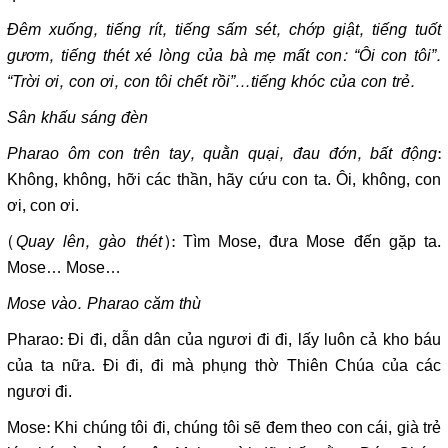
Đêm xuống, tiếng rít, tiếng sấm sét, chớp giật, tiếng tuốt
gươm, tiếng thét xé lòng của bà mẹ mất con: “Ôi con tôi”.
“Trời ơi, con ơi, con tôi chết rồi”…tiếng khóc của con trẻ.
Sân khấu sáng đèn
Pharao ôm con trên tay, quằn quại, đau đớn, bất động
:
Không, không, hỡi các thần, hãy cứu con ta. Ôi, không, con
ơi, con ơi.
(
Quay lên, gào thét
): Tìm Mose, đưa Mose đến gặp ta.
Mose… Mose…
Mose vào. Pharao căm thù
Pharao: Đi đi, dẫn dân của ngươi đi đi, lấy luôn cả kho báu
của ta nữa. Đi đi, đi mà phụng thờ Thiên Chúa của các
ngươi đi.
Mose: Khi chúng tôi đi, chúng tôi sẽ đem theo con cái, già trẻ