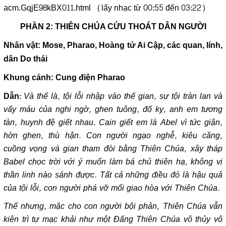
acm.GqjE98kBX011.html
(lấy nhạc từ 00:55 đến 03:22)
PHẦN 2: THIÊN CHÚA CỨU THOÁT DÂN NGƯỜI
Nhân vật: Mose, Pharao, Hoàng tử Ai Cập, các quan, lính,
dân Do thái
Khung cảnh: Cung điện Pharao
:
Và thế là, tội lỗi nhập vào thế gian, sự tội tràn lan và
Dẫn
vấy máu của nghi ngờ, ghen tuông, đố kỵ, anh em tương
tàn, huynh đệ giết nhau. Cain giết em là Abel vì tức giận,
hờn ghen, thù hận. Con người ngạo nghễ, kiêu căng,
cuồng vọng và gian tham đòi bằng Thiên Chúa, xây tháp
Babel chọc trời với ý muốn làm bá chủ thiên hạ, không vị
thần linh nào sánh được. Tất cả những điều đó là hậu quả
của tội lỗi, con người phá vỡ mối giao hòa với Thiên Chúa.
Thế nhưng, mặc cho con người bội phản, Thiên Chúa vẫn
kiên trì tự mạc khải như một Đấng Thiên Chúa vô thủy vô