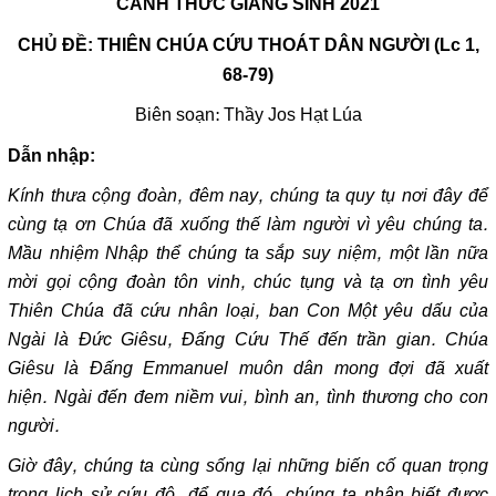
CANH THỨC GIÁNG SINH 2021
CHỦ ĐỀ: THIÊN CHÚA CỨU THOÁT DÂN NGƯỜI (Lc 1,
68-79)
Biên soạn: Thầy Jos Hạt Lúa
Dẫn nhập:
Kính thưa cộng đoàn, đêm nay, chúng ta quy tụ nơi đây để
cùng tạ ơn Chúa đã xuống thế làm người vì yêu chúng ta.
Mầu nhiệm Nhập thể chúng ta sắp suy niệm, một lần nữa
mời gọi cộng đoàn tôn vinh, chúc tụng và tạ ơn tình yêu
Thiên Chúa đã cứu nhân loại, ban Con Một yêu dấu của
Ngài là Đức Giêsu, Đấng Cứu Thế đến trần gian. Chúa
Giêsu là Đấng Emmanuel muôn dân mong đợi đã xuất
hiện. Ngài đến đem niềm vui, bình an, tình thương cho con
người.
Giờ đây, chúng ta cùng sống lại những biến cố quan trọng
trong lịch sử cứu độ, để qua đó, chúng ta nhận biết được