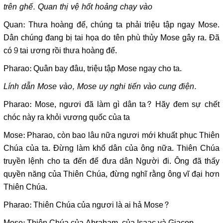
trên ghế. Quan thị vệ hốt hoảng chạy vào
Quan: Thưa hoàng đế, chúng ta phải triệu tập ngay Mose.
Dân chúng đang bị tai họa do tên phù thủy Mose gây ra. Đã
có 9 tai ương rồi thưa hoàng đế.
Pharao: Quân bay đâu, triệu tập Mose ngay cho ta.
Lính dẫn Mose vào, Mose uy nghi tiến vào cung điện.
Pharao: Mose, ngươi đã làm gì dân ta? Hãy đem sự chết
chóc này ra khỏi vương quốc của ta
Mose: Pharao, còn bao lâu nữa ngươi mới khuất phục Thiên
Chúa của ta. Đừng làm khổ dân của ông nữa. Thiên Chúa
truyền lệnh cho ta đến để đưa dân Người đi. Ông đã thấy
quyền năng của Thiên Chúa, đừng nghĩ rằng ông vĩ đại hơn
Thiên Chúa.
Pharao: Thiên Chúa của ngươi là ai hả Mose?
Mose: Thiên Chúa của Abraham, của Isaac và Giacop