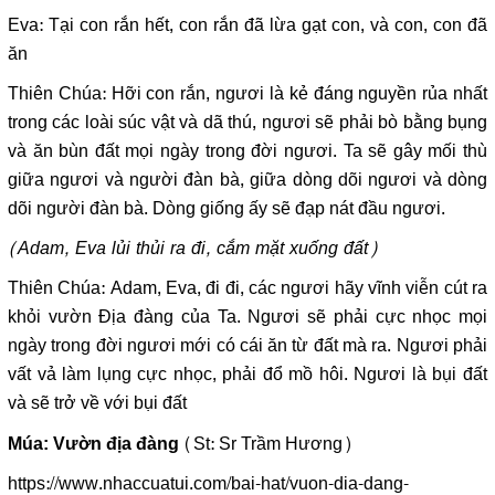
Eva: Tại con rắn hết, con rắn đã lừa gạt con, và con, con đã
ăn
Thiên Chúa: Hỡi con rắn, ngươi là kẻ đáng nguyền rủa nhất
trong các loài súc vật và dã thú, ngươi sẽ phải bò bằng bụng
và ăn bùn đất mọi ngày trong đời ngươi. Ta sẽ gây mối thù
giữa ngươi và người đàn bà, giữa dòng dõi ngươi và dòng
dõi người đàn bà. Dòng giống ấy sẽ đạp nát đầu ngươi.
(Adam, Eva lủi thủi ra đi, cắm mặt xuống đất)
Thiên Chúa: Adam, Eva, đi đi, các ngươi hãy vĩnh viễn cút ra
khỏi vườn Địa đàng của Ta. Ngươi sẽ phải cực nhọc mọi
ngày trong đời ngươi mới có cái ăn từ đất mà ra. Ngươi phải
vất vả làm lụng cực nhọc, phải đổ mồ hôi. Ngươi là bụi đất
và sẽ trở về với bụi đất
(St: Sr Trầm Hương)
Múa: Vườn địa đàng
https://www.nhaccuatui.com/bai-hat/vuon-dia-dang-