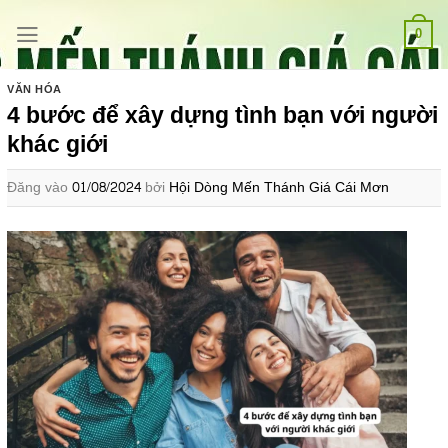
Bỏ
qua
0
nội
dung
VĂN HÓA
4 bước để xây dựng tình bạn với người
khác giới
Đăng vào
01/08/2024
bởi
Hội Dòng Mến Thánh Giá Cái Mơn