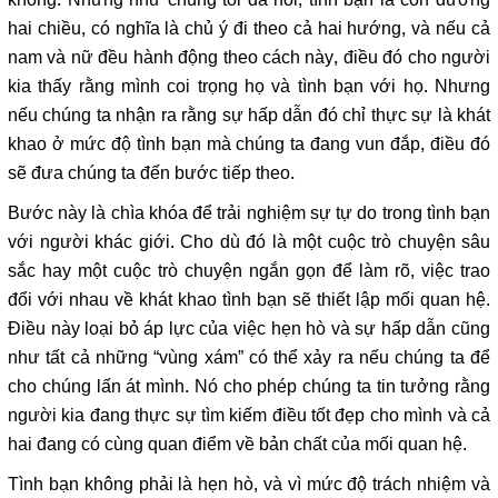
hai chiều, có nghĩa là chủ ý đi theo cả hai hướng, và nếu cả
nam và nữ đều hành động theo cách này, điều đó cho người
kia thấy rằng mình coi trọng họ và tình bạn với họ. Nhưng
nếu chúng ta nhận ra rằng sự hấp dẫn đó chỉ thực sự là khát
khao ở mức độ tình bạn mà chúng ta đang vun đắp, điều đó
sẽ đưa chúng ta đến bước tiếp theo.
Bước này là chìa khóa để trải nghiệm sự tự do trong tình bạn
với người khác giới. Cho dù đó là một cuộc trò chuyện sâu
sắc hay một cuộc trò chuyện ngắn gọn để làm rõ, việc trao
đổi với nhau về khát khao tình bạn sẽ thiết lập mối quan hệ.
Điều này loại bỏ áp lực của việc hẹn hò và sự hấp dẫn cũng
như tất cả những “vùng xám” có thể xảy ra nếu chúng ta để
cho chúng lấn át mình. Nó cho phép chúng ta tin tưởng rằng
người kia đang thực sự tìm kiếm điều tốt đẹp cho mình và cả
hai đang có cùng quan điểm về bản chất của mối quan hệ.
Tình bạn không phải là hẹn hò, và vì mức độ trách nhiệm và