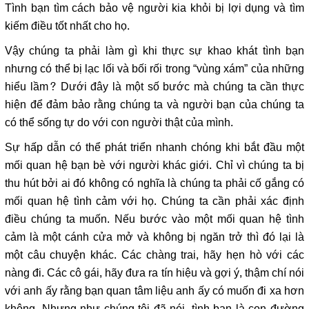
Tình bạn tìm cách bảo vệ người kia khỏi bị lợi dụng và tìm
kiếm điều tốt nhất cho họ.
Vậy chúng ta phải làm gì khi thực sự khao khát tình bạn
nhưng có thể bị lạc lối và bối rối trong “vùng xám” của những
hiểu lầm? Dưới đây là một số bước mà chúng ta cần thực
hiện để đảm bảo rằng chúng ta và người bạn của chúng ta
có thể sống tự do với con người thật của mình.
Sự hấp dẫn có thể phát triển nhanh chóng khi bắt đầu một
mối quan hệ bạn bè với người khác giới. Chỉ vì chúng ta bị
thu hút bởi ai đó không có nghĩa là chúng ta phải cố gắng có
mối quan hệ tình cảm với họ. Chúng ta cần phải xác định
điều chúng ta muốn. Nếu bước vào một mối quan hệ tình
cảm là một cánh cửa mở và không bị ngăn trở thì đó lại là
một câu chuyện khác. Các chàng trai, hãy hẹn hò với các
nàng đi. Các cô gái, hãy đưa ra tín hiệu và gợi ý, thậm chí nói
với anh ấy rằng bạn quan tâm liệu anh ấy có muốn đi xa hơn
không. Nhưng như chúng tôi đã nói, tình bạn là con đường